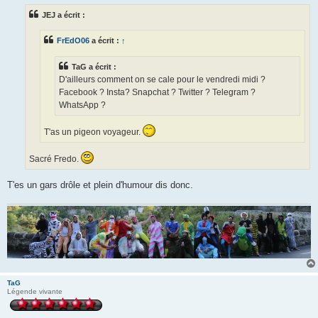
s
JEJ a écrit :
a
g
e
FrEdO06
a écrit :
↑
TaG a écrit :
D'ailleurs comment on se cale pour le vendredi midi ?
Facebook ? Insta? Snapchat ? Twitter ? Telegram ?
WhatsApp ?
T'as un pigeon voyageur.
Sacré Fredo.
T'es un gars drôle et plein d'humour dis donc.
TaG
Légende vivante