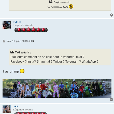
Caytos a écrit :
Je t'aiiiiiiiiiime TAG
FrEdO
Légende vivante
M
mer. 19 juin, 2019 6:43
e
s
s
TaG a écrit :
a
g
D'ailleurs comment on se cale pour le vendredi midi ?
e
Facebook ? Insta? Snapchat ? Twitter ? Telegram ? WhatsApp ?
T'as un mp
JEJ
Légende vivante