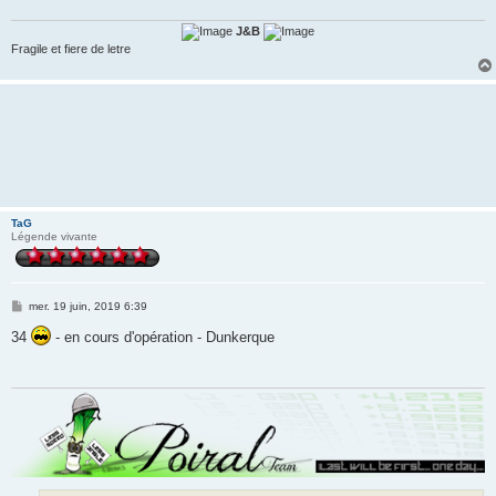
J&B
Fragile et fiere de letre
TaG
Légende vivante
M
mer. 19 juin, 2019 6:39
e
s
34
- en cours d'opération - Dunkerque
s
a
g
e