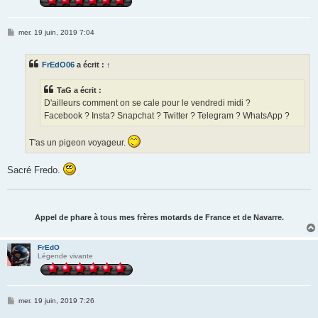
M
mer. 19 juin, 2019 7:04
e
s
s
FrEdO06
a écrit :
↑
a
g
e
TaG a écrit :
D'ailleurs comment on se cale pour le vendredi midi ?
Facebook ? Insta? Snapchat ? Twitter ? Telegram ? WhatsApp ?
T'as un pigeon voyageur.
Sacré Fredo.
Appel de phare à tous mes frères motards de France et de Navarre.
FrEdO
Légende vivante
M
mer. 19 juin, 2019 7:26
e
s