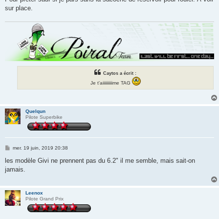
e
sur place.
Caytos a écrit :
Je t'aiiiiiiiiiime TAG
Quelqun
Pilote Superbike
M
mer. 19 juin, 2019 20:38
e
s
les modèle Givi ne prennent pas du 6.2" il me semble, mais sait-on
s
jamais.
a
g
e
Leenox
Pilote Grand Prix