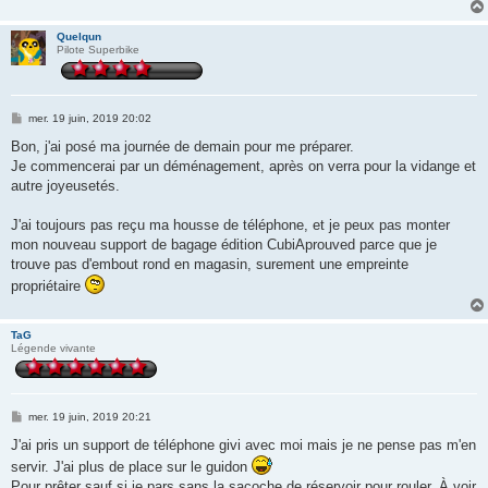
Quelqun
Pilote Superbike
M
mer. 19 juin, 2019 20:02
e
s
Bon, j'ai posé ma journée de demain pour me préparer.
s
Je commencerai par un déménagement, après on verra pour la vidange et
a
g
autre joyeusetés.
e
J'ai toujours pas reçu ma housse de téléphone, et je peux pas monter
mon nouveau support de bagage édition CubiAprouved parce que je
trouve pas d'embout rond en magasin, surement une empreinte
propriétaire
TaG
Légende vivante
M
mer. 19 juin, 2019 20:21
e
s
J'ai pris un support de téléphone givi avec moi mais je ne pense pas m'en
s
servir. J'ai plus de place sur le guidon
a
g
Pour prêter sauf si je pars sans la sacoche de réservoir pour rouler. À voir