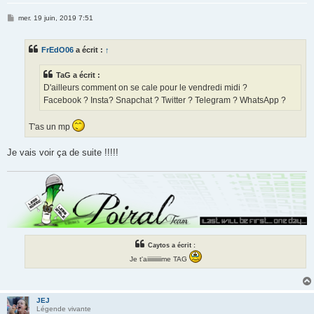
M
mer. 19 juin, 2019 7:51
e
s
s
FrEdO06
a écrit :
↑
a
g
e
TaG a écrit :
D'ailleurs comment on se cale pour le vendredi midi ?
Facebook ? Insta? Snapchat ? Twitter ? Telegram ? WhatsApp ?
T'as un mp
Je vais voir ça de suite !!!!!
Caytos a écrit :
Je t'aiiiiiiiiiime TAG
JEJ
Légende vivante