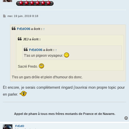
M
mer. 19 juin, 2019 8:18
e
s
s
FrEdO06
a écrit :
↑
a
g
e
JEJ a écrit :
FrEdO06
a écrit :
↑
T'as un pigeon voyageur.
Sacré Fredo.
T'es un gars drôle et plein d'humour dis donc.
Et encore, je serais complètement ringard j'ouvrirai mon propre topic pour
en parler.
Appel de phare à tous mes frères motards de France et de Navarre.
FrEdO