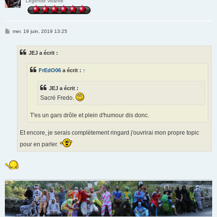
Légende vivante
M
mer. 19 juin, 2019 13:25
e
s
s
JEJ a écrit :
a
g
e
FrEdO06
a écrit :
↑
JEJ a écrit :
Sacré Fredo.
T'es un gars drôle et plein d'humour dis donc.
Et encore, je serais complètement ringard j'ouvrirai mon propre topic
pour en parler.