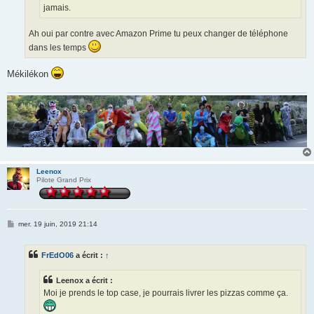
jamais.
Ah oui par contre avec Amazon Prime tu peux changer de téléphone
dans les temps
Mékilékon
Leenox
Pilote Grand Prix
M
mer. 19 juin, 2019 21:14
e
s
s
FrEdO06
a écrit :
↑
a
g
e
Leenox a écrit :
Moi je prends le top case, je pourrais livrer les pizzas comme ça.