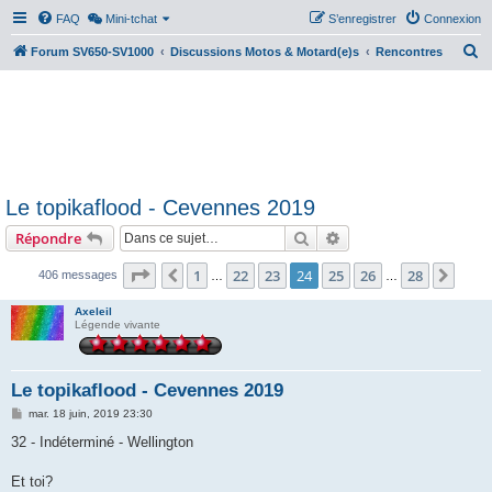
FAQ
Mini-tchat
S’enregistrer
Connexion
R
Forum SV650-SV1000
Discussions Motos & Motard(e)s
Rencontres
e
c
h
e
r
Le topikaflood - Cevennes 2019
c
Rechercher
Recherche avancée
Répondre
h
e
Page
24
sur
28
1
22
23
24
25
26
28
Précédente
Suiv
406 messages
…
…
r
Axeleil
Légende vivante
Le topikaflood - Cevennes 2019
M
mar. 18 juin, 2019 23:30
e
s
32 - Indéterminé - Wellington
s
a
g
Et toi?
e