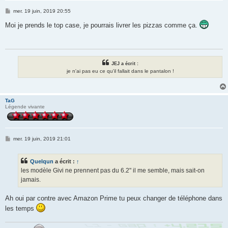
M
mer. 19 juin, 2019 20:55
e
s
Moi je prends le top case, je pourrais livrer les pizzas comme ça.
s
a
g
e
JEJ a écrit :
je n'ai pas eu ce qu'il fallait dans le pantalon !
TaG
Légende vivante
M
mer. 19 juin, 2019 21:01
e
s
s
Quelqun
a écrit :
↑
a
g
les modèle Givi ne prennent pas du 6.2" il me semble, mais sait-on
e
jamais.
Ah oui par contre avec Amazon Prime tu peux changer de téléphone dans
les temps