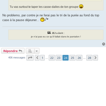
Tu vas surtout te taper les casse-dalles de ton groupe
No problemo, par contre je ne ferai pas le tri de la purée au fond du top
case à la pause déjeuner...
JEJ a écrit :
je n'ai pas eu ce qu'il fallait dans le pantalon !
Répondre
Page
24
sur
28
1
22
23
24
25
26
28
Précédente
Suiv
406 messages
…
…