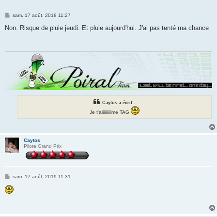
M
sam. 17 août, 2019 11:27
e
s
Non. Risque de pluie jeudi. Et pluie aujourd'hui. J'ai pas tenté ma chance
s
a
g
e
Caytos a écrit :
Je t'aiiiiiiiiiime TAG
Caytos
Pilote Grand Prix
M
sam. 17 août, 2019 11:31
e
s
s
a
g
e