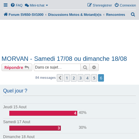
FAQ
Mini-tchat
S’enregistrer
Connexion
R
Forum SV650-SV1000
Discussions Motos & Motard(e)s
Rencontres
e
c
h
e
r
MORVAN - Samedi 17/08 ou dimanche 18/08
c
Rechercher
Recherche avancée
Répondre
h
e
1
2
3
4
5
6
Précédente
84 messages
r
Quel jour ?
Jeudi 15 Aout
40%
4
Samedi 17 Aout
30%
3
Dimanche 18 Aout