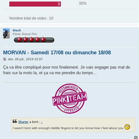
30%
3
Nombre total de votes :
10
black
Pilote Grand Prix
MORVAN - Samedi 17/08 ou dimanche 18/08
M
dim. 28 juil., 2019 22:07
e
s
Ça va être compliqué pour moi finalement. Je vais engager pas mal de
s
frais sur la moto la, et ça va me prendre du temps...
a
g
e
Sharter
a écrit :
↑
I wasn't born with enough middle fingers to let you know how I feel about you