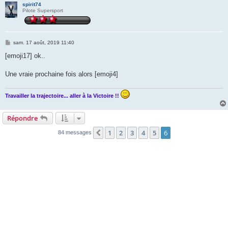
spirit74
Pilote Supersport
M
sam. 17 août, 2019 11:40
e
s
[emoji17] ok..
s
a
g
Une vraie prochaine fois alors [emoji4]
e
Travailler la trajectoire... aller à la Victoire !!
Répondre
1
2
3
4
5
6
Précédente
84 messages