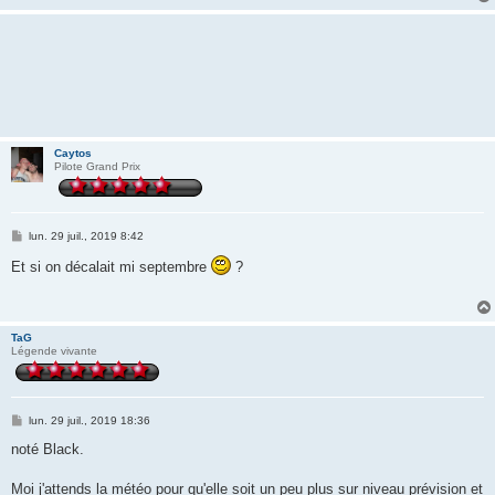
Caytos
Pilote Grand Prix
M
lun. 29 juil., 2019 8:42
e
s
Et si on décalait mi septembre
?
s
a
g
e
TaG
Légende vivante
M
lun. 29 juil., 2019 18:36
e
s
noté Black.
s
a
g
Moi j'attends la météo pour qu'elle soit un peu plus sur niveau prévision et