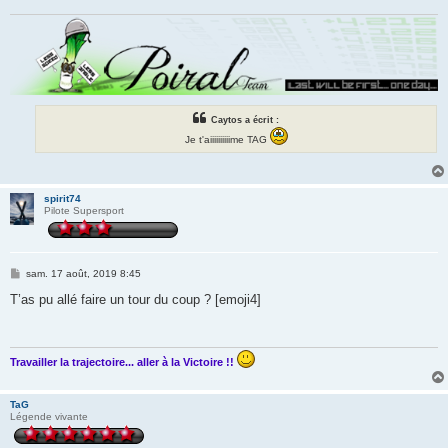
e
Caytos a écrit :
Je t'aiiiiiiiiiime TAG
spirit74
Pilote Supersport
M
sam. 17 août, 2019 8:45
e
s
T’as pu allé faire un tour du coup ? [emoji4]
s
a
g
e
Travailler la trajectoire... aller à la Victoire !!
TaG
Légende vivante