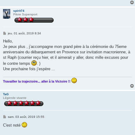
spirit74
Pilote Supersport
M
jeu. 01 août, 2019 8:34
e
s
Hello,
s
Je peux plus , j’accompagne mon grand père à la cérémonie du 75eme
a
g
anniversaire du débarquement en Provence sur invitation macronienne, à
e
st Raph (courrier reçu hier, et il aimerait y aller, donc mille excuses pour
le contre temps
. )
Une prochaine fois j’espère ...
Travailler la trajectoire... aller à la Victoire !!
TaG
Légende vivante
M
sam. 03 août, 2019 15:55
e
s
C'est noté
s
a
g