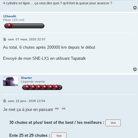
4 cylindre en ligne ... ça veut dire quoi ? qu'il font la queue pour avancer ?
12bandit
Pilote 125 cm3
M
sam. 07 mars, 2020 22:07
e
s
Au total, 6 chutes après 200000 km depuis le début
s
a
g
Envoyé de mon SNE-LX1 en utilisant Tapatalk
e
Sharter
Légende vivante
M
sam. 10 janv., 2026 13:54
e
s
Je met ça à jour en passant
s
a
g
30 chutes et plus/ best of the best / les meilleurs :
e
Ente 25 et 29 chutes :