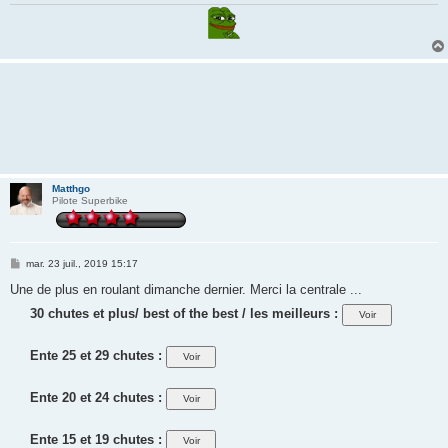
Matthgo
Pilote Superbike
M
mar. 23 juil., 2019 15:17
e
s
Une de plus en roulant dimanche dernier. Merci la centrale ...
s
a
30 chutes et plus/ best of the best / les meilleurs :
g
e
Ente 25 et 29 chutes :
Ente 20 et 24 chutes :
Ente 15 et 19 chutes :