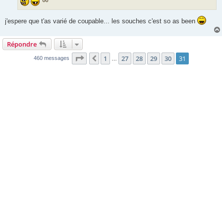
j'espere que t'as varié de coupable... les souches c'est so as been
Répondre
Page
31
sur
31
1
27
28
29
30
31
Précédente
460 messages
…