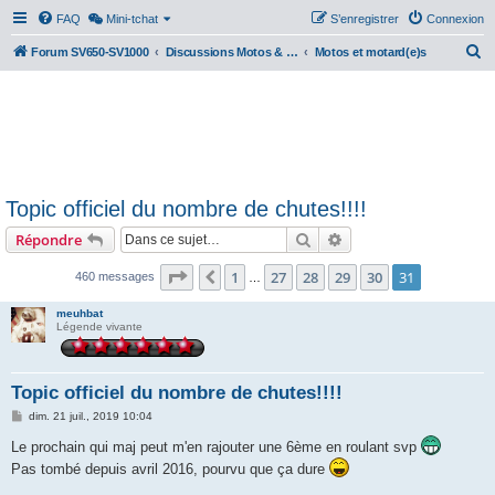
FAQ
Mini-tchat
S’enregistrer
Connexion
R
Forum SV650-SV1000
Discussions Motos & Motard(e)s
Motos et motard(e)s
e
c
h
e
r
Topic officiel du nombre de chutes!!!!
c
Rechercher
Recherche avancée
Répondre
h
e
Page
31
sur
31
1
27
28
29
30
31
Précédente
460 messages
…
r
meuhbat
Légende vivante
Topic officiel du nombre de chutes!!!!
M
dim. 21 juil., 2019 10:04
e
s
Le prochain qui maj peut m'en rajouter une 6ème en roulant svp
s
Pas tombé depuis avril 2016, pourvu que ça dure
a
g
e