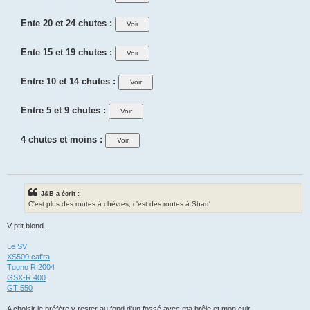
Ente 20 et 24 chutes :
Ente 15 et 19 chutes :
Entre 10 et 14 chutes :
Entre 5 et 9 chutes :
4 chutes et moins :
J&B a écrit :
C'est plus des routes à chèvres, c'est des routes à Shart'
V ptit blond...
Le SV
XS500 caf'ra
Tuono R 2004
GSX-R 400
GT 550
A choisir je préfère y rester au fond d'un fossé avec ma brêle et mon cuir...