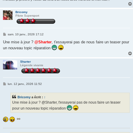
Bricomy
Pilote Supersport
M
sam. 10 janv., 2026 17:12
e
s
Une mise à jour ?
@Sharter
, t'essayerai pas de nous faire un teaser pour
s
un nouveau topic réparation
a
g
e
Sharter
Légende vivante
M
lun. 12 janv., 2026 11:52
e
s
s
Bricomy
a écrit :
↑
a
g
Une mise à jour ? @Sharter, t'essayerai pas de nous faire un teaser
e
pour un nouveau topic réparation