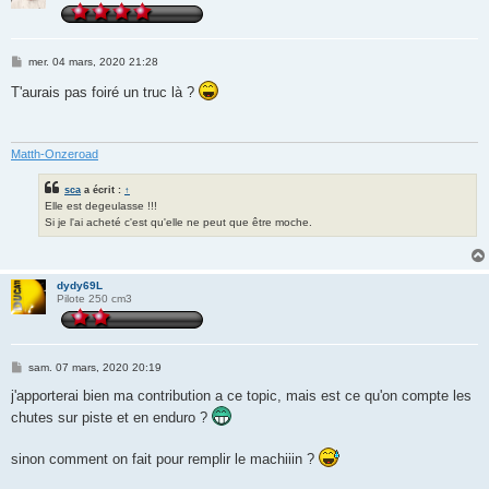
M
mer. 04 mars, 2020 21:28
e
s
T'aurais pas foiré un truc là ?
s
a
g
e
Matth-Onzeroad
sca
a écrit :
↑
Elle est degeulasse !!!
Si je l'ai acheté c'est qu'elle ne peut que être moche.
dydy69L
Pilote 250 cm3
M
sam. 07 mars, 2020 20:19
e
s
j'apporterai bien ma contribution a ce topic, mais est ce qu'on compte les
s
chutes sur piste et en enduro ?
a
g
e
sinon comment on fait pour remplir le machiiin ?