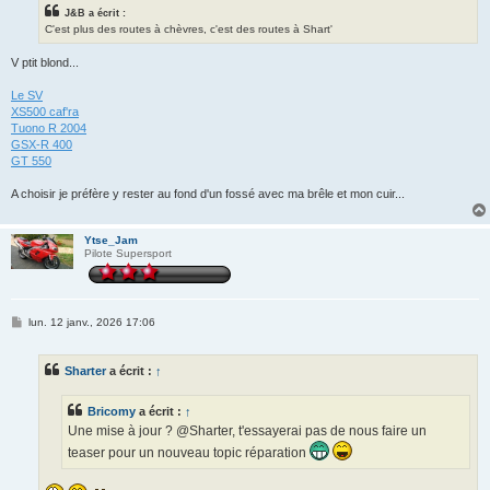
J&B a écrit :
C'est plus des routes à chèvres, c'est des routes à Shart'
V ptit blond...
Le SV
XS500 caf'ra
Tuono R 2004
GSX-R 400
GT 550
A choisir je préfère y rester au fond d'un fossé avec ma brêle et mon cuir...
Ytse_Jam
Pilote Supersport
M
lun. 12 janv., 2026 17:06
e
s
s
Sharter
a écrit :
↑
a
g
e
Bricomy
a écrit :
↑
Une mise à jour ? @Sharter, t'essayerai pas de nous faire un
teaser pour un nouveau topic réparation