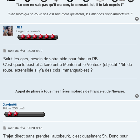
"Le con ne sait pas qu'il est con, le connard, lui, il le fait exprès !"
"Une moto qui ne roule pas est une moto qui meurt, les miennes sont immortelles !"
JEJ
Légende vivante
M
mar. 04 févr., 2020 8:39
e
s
Salut les gars, besoin de votre aide pour faire un RB.
s
C'est quoi le best-of à faire entre Menton et le Ventoux (objectif 4/5h de
a
g
route, extensible si y'a des cols immanquables) ?
e
Appel de phare à tous mes frères motards de France et de Navarre.
Xavier06
Pilote 250 cm3
M
mar. 04 févr., 2020 8:46
e
s
Trajet direct sans prendre l'autobeurk, c'est quasiment 5h. Donc pour
s