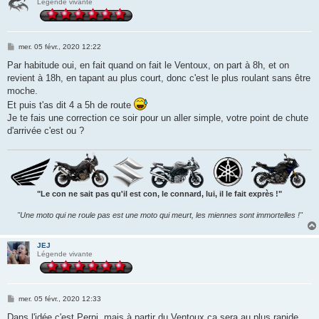
Légende vivante
M
mer. 05 févr., 2020 12:22
e
s
Par habitude oui, en fait quand on fait le Ventoux, on part à 8h, et on
s
revient à 18h, en tapant au plus court, donc c'est le plus roulant sans être
a
g
moche.
e
Et puis t'as dit 4 a 5h de route
Je te fais une correction ce soir pour un aller simple, votre point de chute
d'arrivée c'est ou ?
"Le con ne sait pas qu'il est con, le connard, lui, il le fait exprès !"
"Une moto qui ne roule pas est une moto qui meurt, les miennes sont immortelles !"
JEJ
Légende vivante
M
mer. 05 févr., 2020 12:33
e
s
Dans l'idée c'est Perpi, mais à partir du Ventoux ça sera au plus rapide,