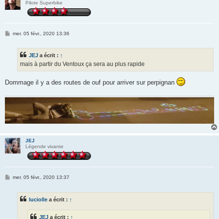
Pilote Superbike
M
mer. 05 févr., 2020 13:36
e
s
s
JEJ
a écrit :
↑
a
g
mais à partir du Ventoux ça sera au plus rapide
e
Dommage il y a des routes de ouf pour arriver sur perpignan
JEJ
Légende vivante
M
mer. 05 févr., 2020 13:37
e
s
s
luciolle
a écrit :
↑
a
g
e
JEJ
a écrit :
↑