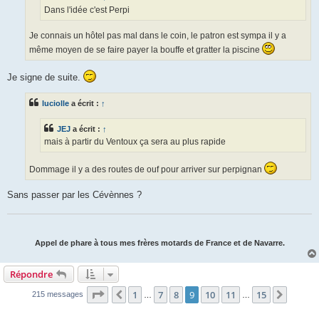
Dans l'idée c'est Perpi
Je connais un hôtel pas mal dans le coin, le patron est sympa il y a
même moyen de se faire payer la bouffe et gratter la piscine
Je signe de suite.
luciolle
a écrit :
↑
JEJ
a écrit :
↑
mais à partir du Ventoux ça sera au plus rapide
Dommage il y a des routes de ouf pour arriver sur perpignan
Sans passer par les Cévènnes ?
Appel de phare à tous mes frères motards de France et de Navarre.
Répondre
Page
9
sur
15
1
7
8
9
10
11
15
Précédente
Suivan
215 messages
…
…