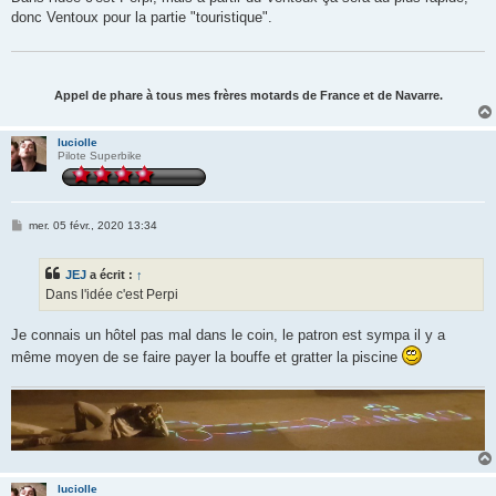
s
donc Ventoux pour la partie "touristique".
a
g
e
Appel de phare à tous mes frères motards de France et de Navarre.
luciolle
Pilote Superbike
M
mer. 05 févr., 2020 13:34
e
s
s
JEJ
a écrit :
↑
a
g
Dans l'idée c'est Perpi
e
Je connais un hôtel pas mal dans le coin, le patron est sympa il y a
même moyen de se faire payer la bouffe et gratter la piscine
luciolle