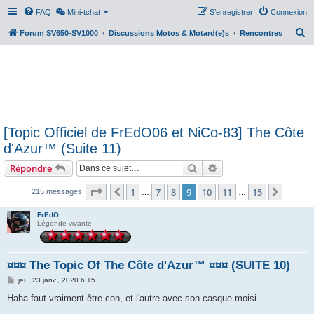
FAQ
Mini-tchat
S’enregistrer
Connexion
R
Forum SV650-SV1000
Discussions Motos & Motard(e)s
Rencontres
e
c
h
e
r
[Topic Officiel de FrEdO06 et NiCo-83] The Côte
c
d'Azur™ (Suite 11)
h
Rechercher
Recherche avancée
Répondre
e
r
Page
9
sur
15
1
7
8
9
10
11
15
Précédente
Suivan
215 messages
…
…
FrEdO
Légende vivante
¤¤¤ The Topic Of The Côte d'Azur™ ¤¤¤ (SUITE 10)
M
jeu. 23 janv., 2020 6:15
e
s
Haha faut vraiment être con, et l'autre avec son casque moisi...
s
a