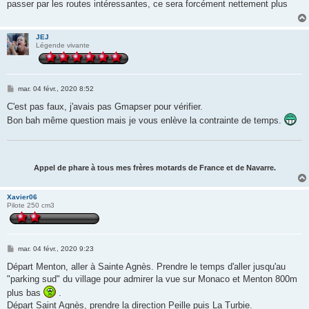
passer par les routes intéressantes, ce sera forcément nettement plus
a
g
e
JEJ
Légende vivante
M
mar. 04 févr., 2020 8:52
e
s
C'est pas faux, j'avais pas Gmapser pour vérifier.
s
Bon bah même question mais je vous enlève la contrainte de temps.
a
g
e
Appel de phare à tous mes frères motards de France et de Navarre.
Xavier06
Pilote 250 cm3
M
mar. 04 févr., 2020 9:23
e
s
Départ Menton, aller à Sainte Agnès. Prendre le temps d'aller jusqu'au
s
"parking sud" du village pour admirer la vue sur Monaco et Menton 800m
a
g
plus bas
.
e
Départ Saint Agnès, prendre la direction Peille puis La Turbie.