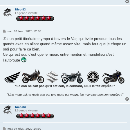
Nico-83
Légende vivante
M
mar. 04 févr., 2020 12:40
e
s
J'ai un petit itinéraire sympa à travers le Var, qui évite presque tous les
s
grands axes en allant quand même assez vite, mais faut que je chope un
a
g
ordi pour faire ça bien.
e
Ce qui est sur, c'est que le mieux entre menton et mandelieu c'est
l'autoroute
"Le con ne sait pas qu'il est con, le connard, lui, il le fait exprès !"
"Une moto qui ne roule pas est une moto qui meurt, les miennes sont immortelles !"
Nico-83
Légende vivante
M
mar. 04 févr., 2020 14:30