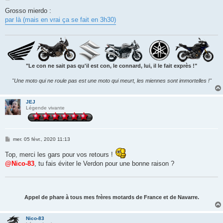
e
s
Grosso mierdo :
s
par là (mais en vrai ça se fait en 3h30)
a
g
e
"Le con ne sait pas qu'il est con, le connard, lui, il le fait exprès !"
"Une moto qui ne roule pas est une moto qui meurt, les miennes sont immortelles !"
JEJ
Légende vivante
M
mer. 05 févr., 2020 11:13
e
s
Top, merci les gars pour vos retours !
s
@Nico-83
a
, tu fais éviter le Verdon pour une bonne raison ?
g
e
Appel de phare à tous mes frères motards de France et de Navarre.
Nico-83