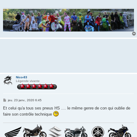
g
e
Nico-83
Légende vivante
M
jeu. 23 janv., 2020 6:45
e
s
Et celui qu'a tous ses pneus HS .... le même genre de con qui oublie de
s
faire son contrôle technique
a
g
e