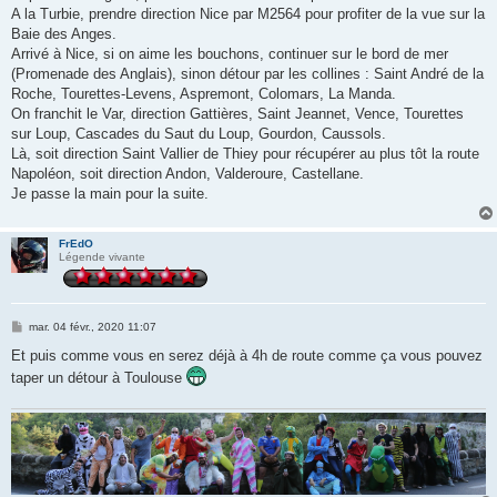
A la Turbie, prendre direction Nice par M2564 pour profiter de la vue sur la
Baie des Anges.
Arrivé à Nice, si on aime les bouchons, continuer sur le bord de mer
(Promenade des Anglais), sinon détour par les collines : Saint André de la
Roche, Tourettes-Levens, Aspremont, Colomars, La Manda.
On franchit le Var, direction Gattières, Saint Jeannet, Vence, Tourettes
sur Loup, Cascades du Saut du Loup, Gourdon, Caussols.
Là, soit direction Saint Vallier de Thiey pour récupérer au plus tôt la route
Napoléon, soit direction Andon, Valderoure, Castellane.
Je passe la main pour la suite.
FrEdO
Légende vivante
M
mar. 04 févr., 2020 11:07
e
s
Et puis comme vous en serez déjà à 4h de route comme ça vous pouvez
s
taper un détour à Toulouse
a
g
e