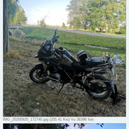
IMG_20200920_172745.jpg (205.41 Kio) Vu 36396 fois