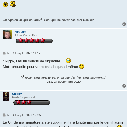
s
s
a
g
e
Un type qui dit qu'il est arrivé, c'est qu'il ne devait pas aller bien loin...
Mini Jim
Pilote Grand Prix
M
lun. 21 sept., 2020 11:12
e
s
Skippy, t'as un soucis de signature....
s
Mais chouette pour votre balade quand même
a
g
e
"À rouler sans aventures, on risque d'arriver sans souvenirs."
JEJ, 24 septembre 2020
Skippy
Pilote Supersport
M
lun. 21 sept., 2020 12:25
e
s
Le Gif de ma signature a été supprimé il y a longtemps par le gentil admin
s