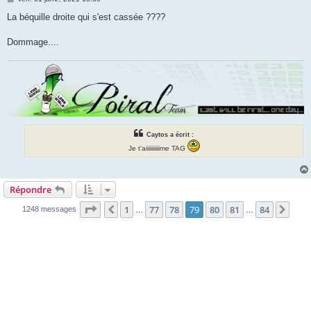
e
s
La béquille droite qui s'est cassée ????
s
a
g
Dommage....
e
Caytos a écrit :
Je t'aiiiiiiiiiime TAG
Répondre
Page
79
sur
84
1
77
78
79
80
81
84
Précédente
Suiv
1248 messages
…
…