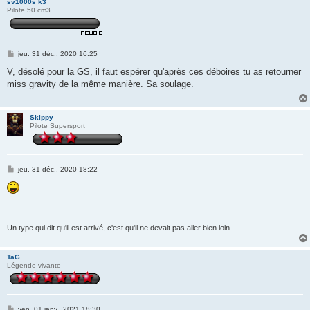
sv1000s k3
Pilote 50 cm3
M
jeu. 31 déc., 2020 16:25
e
s
V, désolé pour la GS, il faut espérer qu'après ces déboires tu as retourner
s
miss gravity de la même manière. Sa soulage.
a
g
e
Skippy
Pilote Supersport
M
jeu. 31 déc., 2020 18:22
e
s
s
a
g
e
Un type qui dit qu'il est arrivé, c'est qu'il ne devait pas aller bien loin...
TaG
Légende vivante
M
ven. 01 janv., 2021 18:30