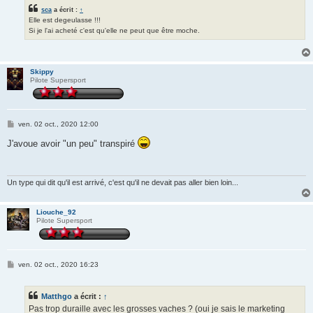
sca
a écrit :
↑
Elle est degeulasse !!!
Si je l'ai acheté c'est qu'elle ne peut que être moche.
Skippy
Pilote Supersport
M
ven. 02 oct., 2020 12:00
e
s
J'avoue avoir "un peu" transpiré
s
a
g
e
Un type qui dit qu'il est arrivé, c'est qu'il ne devait pas aller bien loin...
Liouche_92
Pilote Supersport
M
ven. 02 oct., 2020 16:23
e
s
s
Matthgo
a écrit :
↑
a
g
Pas trop duraille avec les grosses vaches ? (oui je sais le marketing