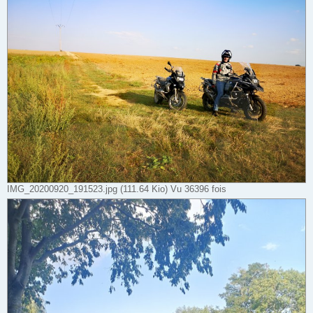
IMG_20200920_191523.jpg (111.64 Kio) Vu 36396 fois