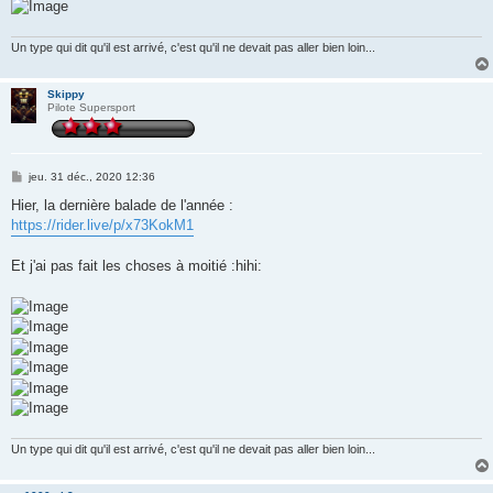
Un type qui dit qu'il est arrivé, c'est qu'il ne devait pas aller bien loin...
Skippy
Pilote Supersport
M
jeu. 31 déc., 2020 12:36
e
s
Hier, la dernière balade de l'année :
s
https://rider.live/p/x73KokM1
a
g
e
Et j'ai pas fait les choses à moitié :hihi:
Un type qui dit qu'il est arrivé, c'est qu'il ne devait pas aller bien loin...