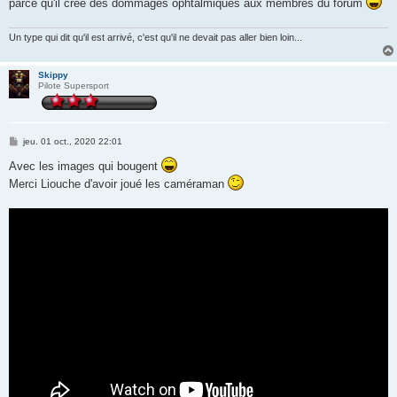
parce qu'il créé des dommages ophtalmiques aux membres du forum
a
g
e
Un type qui dit qu'il est arrivé, c'est qu'il ne devait pas aller bien loin...
Skippy
Pilote Supersport
M
jeu. 01 oct., 2020 22:01
e
s
Avec les images qui bougent
s
Merci Liouche d'avoir joué les caméraman
a
g
e