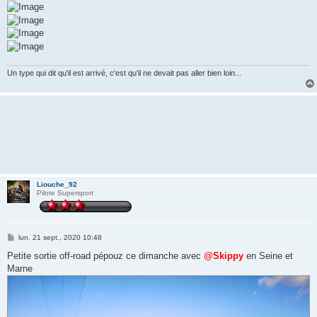
Un type qui dit qu'il est arrivé, c'est qu'il ne devait pas aller bien loin...
Liouche_92
Pilote Supersport
M
lun. 21 sept., 2020 10:48
e
s
Petite sortie off-road pépouz ce dimanche avec
@Skippy
en Seine et
s
Marne
a
g
e