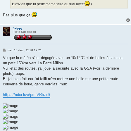
e
BMW dit que tu peux meme faire du trial avec
)
Pas plus que ça
Skippy
Pilote Supersport
M
mar. 15 déc., 2020 19:21
e
s
Vu que la météo s'est dégagée avec un 10/12°C et de belles éclaircies,
s
un petit 150km vers La Ferté Millon...
a
g
Vu l'état des routes, j'ai joué la sécurité avec la GSA (voir la dernière
e
photo) :oops:
Et j'ai bien fait car j'ai failli m'en mettre une belle sur une petite route
couverte de boue, genre verglas ;mur:
https://rider.live/p/mVR5ziiS