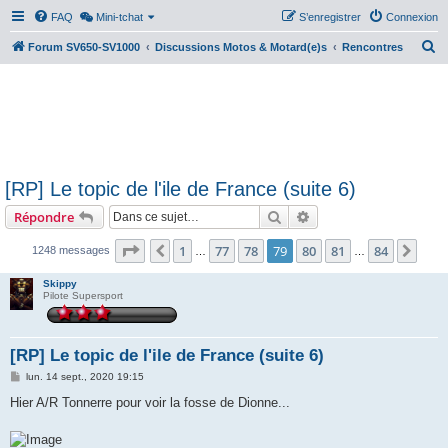
FAQ
Mini-tchat
S’enregistrer
Connexion
R
Forum SV650-SV1000
Discussions Motos & Motard(e)s
Rencontres
e
c
h
e
r
[RP] Le topic de l'ile de France (suite 6)
c
Rechercher
Recherche avancée
Répondre
h
e
Page
79
sur
84
1
77
78
79
80
81
84
Précédente
Suiv
1248 messages
…
…
r
Skippy
Pilote Supersport
[RP] Le topic de l'ile de France (suite 6)
M
lun. 14 sept., 2020 19:15
e
s
Hier A/R Tonnerre pour voir la fosse de Dionne...
s
a
g
e