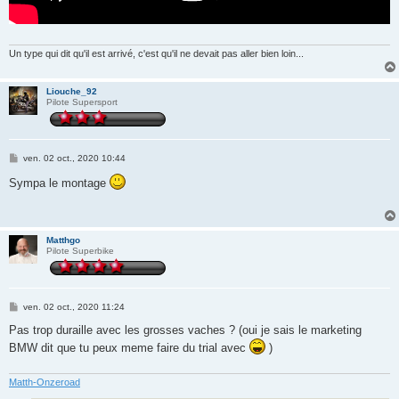
Un type qui dit qu'il est arrivé, c'est qu'il ne devait pas aller bien loin...
Liouche_92
Pilote Supersport
M
ven. 02 oct., 2020 10:44
e
s
Sympa le montage
s
a
g
e
Matthgo
Pilote Superbike
M
ven. 02 oct., 2020 11:24
e
s
Pas trop duraille avec les grosses vaches ? (oui je sais le marketing
s
BMW dit que tu peux meme faire du trial avec
)
a
g
e
Matth-Onzeroad