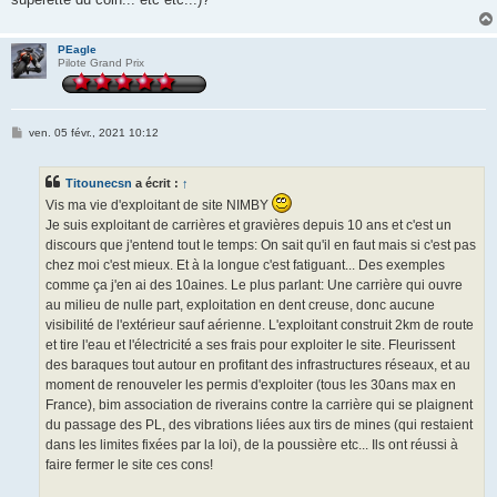
PEagle
Pilote Grand Prix
M
ven. 05 févr., 2021 10:12
e
s
s
Titounecsn
a écrit :
↑
a
g
Vis ma vie d'exploitant de site NIMBY
e
Je suis exploitant de carrières et gravières depuis 10 ans et c'est un
discours que j'entend tout le temps: On sait qu'il en faut mais si c'est pas
chez moi c'est mieux. Et à la longue c'est fatiguant... Des exemples
comme ça j'en ai des 10aines. Le plus parlant: Une carrière qui ouvre
au milieu de nulle part, exploitation en dent creuse, donc aucune
visibilité de l'extérieur sauf aérienne. L'exploitant construit 2km de route
et tire l'eau et l'électricité a ses frais pour exploiter le site. Fleurissent
des baraques tout autour en profitant des infrastructures réseaux, et au
moment de renouveler les permis d'exploiter (tous les 30ans max en
France), bim association de riverains contre la carrière qui se plaignent
du passage des PL, des vibrations liées aux tirs de mines (qui restaient
dans les limites fixées par la loi), de la poussière etc... Ils ont réussi à
faire fermer le site ces cons!