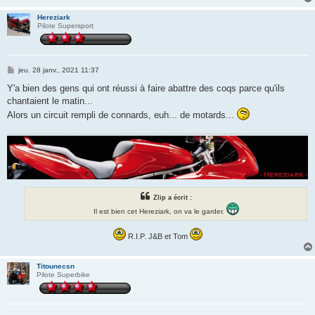
Hereziark
Pilote Supersport
M
jeu. 28 janv., 2021 11:37
e
s
Y'a bien des gens qui ont réussi à faire abattre des coqs parce qu'ils
s
chantaient le matin...
a
g
Alors un circuit rempli de connards, euh... de motards...
e
Zlip a écrit :
Il est bien cet Hereziark, on va le garder.
R.I.P. J&B et Tom
Titounecsn
Pilote Superbike