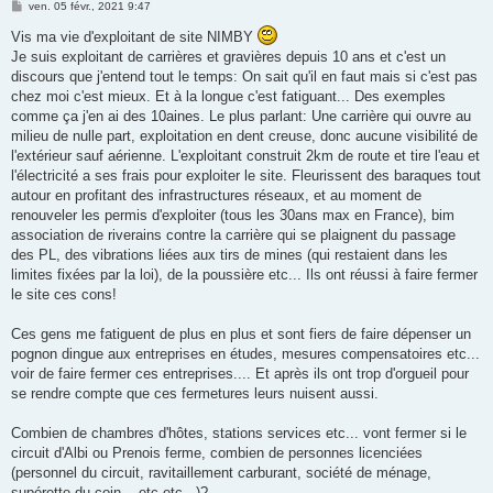
M
ven. 05 févr., 2021 9:47
e
s
Vis ma vie d'exploitant de site NIMBY
s
Je suis exploitant de carrières et gravières depuis 10 ans et c'est un
a
g
discours que j'entend tout le temps: On sait qu'il en faut mais si c'est pas
e
chez moi c'est mieux. Et à la longue c'est fatiguant... Des exemples
comme ça j'en ai des 10aines. Le plus parlant: Une carrière qui ouvre au
milieu de nulle part, exploitation en dent creuse, donc aucune visibilité de
l'extérieur sauf aérienne. L'exploitant construit 2km de route et tire l'eau et
l'électricité a ses frais pour exploiter le site. Fleurissent des baraques tout
autour en profitant des infrastructures réseaux, et au moment de
renouveler les permis d'exploiter (tous les 30ans max en France), bim
association de riverains contre la carrière qui se plaignent du passage
des PL, des vibrations liées aux tirs de mines (qui restaient dans les
limites fixées par la loi), de la poussière etc... Ils ont réussi à faire fermer
le site ces cons!
Ces gens me fatiguent de plus en plus et sont fiers de faire dépenser un
pognon dingue aux entreprises en études, mesures compensatoires etc...
voir de faire fermer ces entreprises.... Et après ils ont trop d'orgueil pour
se rendre compte que ces fermetures leurs nuisent aussi.
Combien de chambres d'hôtes, stations services etc... vont fermer si le
circuit d'Albi ou Prenois ferme, combien de personnes licenciées
(personnel du circuit, ravitaillement carburant, société de ménage,
supérette du coin... etc etc...)?