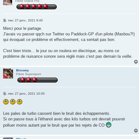
Pilote Grand Prix
M
mer. 27 janv., 2021 9:40
e
s
Merci pour le partage.
s
J'avais vu passer qqch sur Twitter ou Paddock-GP d'un pilote (Masbou?!)
a
g
qui évoquait ce problème et effectivement, ca sentait pas bon.
e
C'est bien triste... le jour ou on roulera en électrique, au mons ce
problème de nuisance sonore sera réglé mais c'est pas demain la veille.
Bricomy
Pilote Supersport
M
mer. 27 janv., 2021 10:05
e
s
s
a
g
Les pales de turbo cassent bien le bruit des échappements.
e
Si on passe tous à l'éthanol avec des kits turbos ont devrait pouvoir
polluer moins autant par le bruit que par les rejets de CO