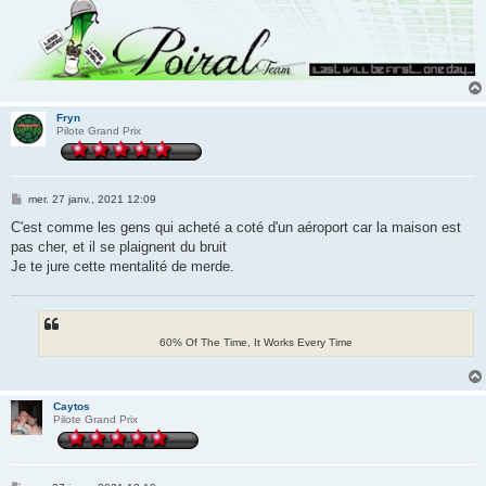
Fryn
Pilote Grand Prix
M
mer. 27 janv., 2021 12:09
e
s
C'est comme les gens qui acheté a coté d'un aéroport car la maison est
s
pas cher, et il se plaignent du bruit
a
g
Je te jure cette mentalité de merde.
e
60% Of The Time, It Works Every Time
Caytos
Pilote Grand Prix