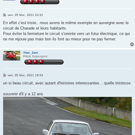
M
ven. 05 févr., 2021 10:31
e
s
En effet c'est triste...nous avons le même exemple en auvergne avec le
s
circuit de Charade et leurs habitants.
a
g
Pour éviter la fermeture le circuit s'oriente vers un futur électrique, ce qui
e
ne me réjouie pas mais bon ils font au mieux pour ne pas fermer.
Ytse_Jam
Pilote Supersport
M
ven. 05 févr., 2021 19:53
e
s
un si beau circuit, avec autant d'histoires interessantes... quelle tristesse
s
a
g
souvenir d'il y a 12 ans
e