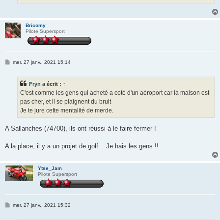
Bricomy
Pilote Supersport
M
mer. 27 janv., 2021 15:14
e
s
s
Fryn
a écrit :
↑
a
g
C'est comme les gens qui acheté a coté d'un aéroport car la maison est
e
pas cher, et il se plaignent du bruit
Je te jure cette mentalité de merde.
A Sallanches (74700), ils ont réussi à le faire fermer !
A la place, il y a un projet de golf... Je hais les gens !!
Ytse_Jam
Pilote Supersport
M
mer. 27 janv., 2021 15:32
e
s