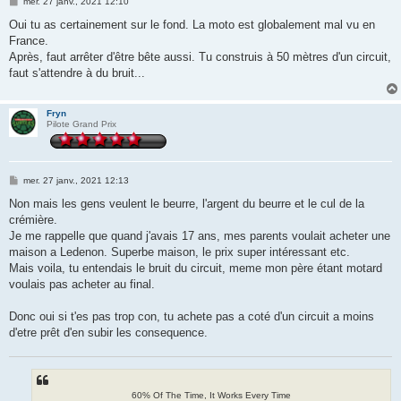
M
mer. 27 janv., 2021 12:10
e
s
Oui tu as certainement sur le fond. La moto est globalement mal vu en
s
France.
a
g
Après, faut arrêter d'être bête aussi. Tu construis à 50 mètres d'un circuit,
e
faut s'attendre à du bruit...
Fryn
Pilote Grand Prix
M
mer. 27 janv., 2021 12:13
e
s
Non mais les gens veulent le beurre, l'argent du beurre et le cul de la
s
crémière.
a
g
Je me rappelle que quand j'avais 17 ans, mes parents voulait acheter une
e
maison a Ledenon. Superbe maison, le prix super intéressant etc.
Mais voila, tu entendais le bruit du circuit, meme mon père étant motard
voulais pas acheter au final.
Donc oui si t'es pas trop con, tu achete pas a coté d'un circuit a moins
d'etre prêt d'en subir les consequence.
60% Of The Time, It Works Every Time