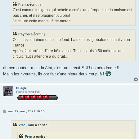
s
Fryn
a écrit :
↑
a
g
C'est comme les gens qui acheté a coté d'un aéroport car la maison est
e
pas cher, et il se plaignent du bruit
Je te jure cette mentalité de merde.
Caytos
a écrit :
↑
Oui tu as certainement sur le fond. La moto est globalement mal vu en
France.
Après, faut arrêter d'être bête aussi. Tu construis à 50 mètres d'un
circuit, faut s'attendre à du bruit...
ah ben ouais... mais là Albi, c'est un circuit SUR un aérodrome !!
Malin les riverains, ils ont fait d'une pierre deux coup là !
PEagle
Pilote Grand Prix
M
mer. 27 janv., 2021 16:15
e
s
s
Ytse_Jam
a écrit :
↑
a
g
e
Fryn
a écrit :
↑