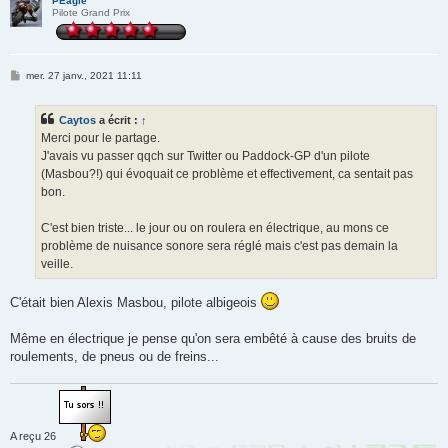
PEagle
Pilote Grand Prix
M
mer. 27 janv., 2021 11:11
e
s
s
Caytos
a écrit :
↑
a
g
Merci pour le partage.
e
J'avais vu passer qqch sur Twitter ou Paddock-GP d'un pilote
(Masbou?!) qui évoquait ce problème et effectivement, ca sentait pas
bon.
C'est bien triste... le jour ou on roulera en électrique, au mons ce
problème de nuisance sonore sera réglé mais c'est pas demain la
veille.
C'était bien Alexis Masbou, pilote albigeois
Même en électrique je pense qu'on sera embêté à cause des bruits de
roulements, de pneus ou de freins...
A reçu 26