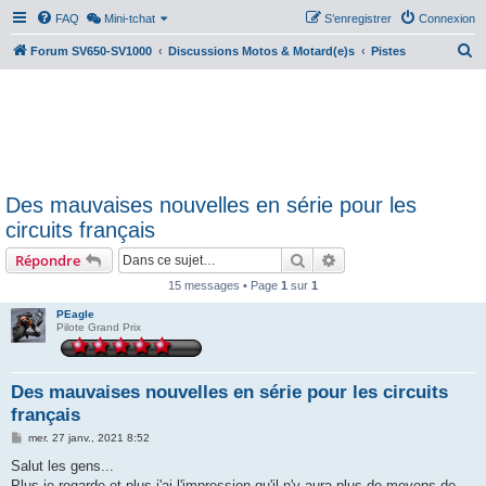
FAQ
Mini-tchat
S’enregistrer
Connexion
R
Forum SV650-SV1000
Discussions Motos & Motard(e)s
Pistes
e
c
h
e
r
Des mauvaises nouvelles en série pour les
c
circuits français
h
Rechercher
Recherche avancée
Répondre
e
r
15 messages • Page
1
sur
1
PEagle
Pilote Grand Prix
Des mauvaises nouvelles en série pour les circuits
français
M
mer. 27 janv., 2021 8:52
e
s
Salut les gens...
s
Plus je regarde et plus j'ai l'impression qu'il n'y aura plus de moyens de