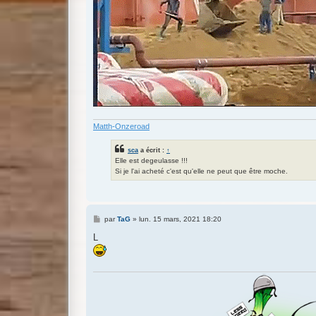
Matth-Onzeroad
sca
a écrit :
↑
Elle est degeulasse !!!
Si je l'ai acheté c'est qu'elle ne peut que être moche.
M
par
TaG
»
lun. 15 mars, 2021 18:20
e
s
L
s
a
g
e