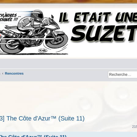
s
Rencontres
83] The Côte d'Azur™ (Suite 11)
her
cherche avancée
21