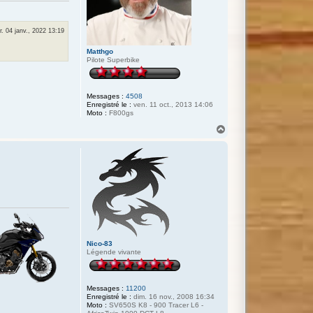
. 04 janv., 2022 13:19
Matthgo
Pilote Superbike
Messages :
4508
Enregistré le :
ven. 11 oct., 2013 14:06
Moto :
F800gs
H
a
u
t
Nico-83
Légende vivante
Messages :
11200
Enregistré le :
dim. 16 nov., 2008 16:34
Moto :
SV650S K8 - 900 Tracer L6 -