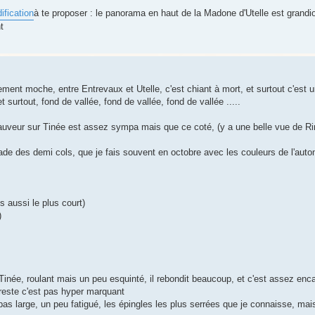
ification
à te proposer : le panorama en haut de la Madone d'Utelle est grandio
t
ment moche, entre Entrevaux et Utelle, c'est chiant à mort, et surtout c'est u
surtout, fond de vallée, fond de vallée, fond de vallée .....
Sauveur sur Tinée est assez sympa mais que ce coté, (y a une belle vue de R
alade des demi cols, que je fais souvent en octobre avec les couleurs de l'aut
is aussi le plus court)
)
 Tinée, roulant mais un peu esquinté, il rebondit beaucoup, et c'est assez enc
 reste c'est pas hyper marquant
 pas large, un peu fatigué, les épingles les plus serrées que je connaisse, ma