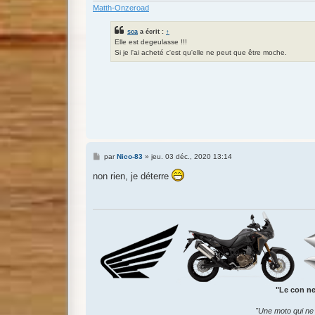
Matth-Onzeroad
sca
a écrit :
↑
Elle est degeulasse !!!
Si je l'ai acheté c'est qu'elle ne peut que être moche.
M
par
Nico-83
»
jeu. 03 déc., 2020 13:14
e
s
non rien, je déterre
s
a
g
e
"Le con ne 
"Une moto qui ne 