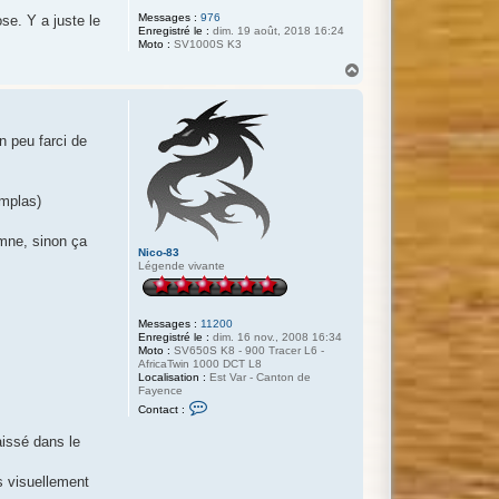
Messages :
976
se. Y a juste le
Enregistré le :
dim. 19 août, 2018 16:24
Moto :
SV1000S K3
H
a
u
t
n peu farci de
implas)
omne, sinon ça
Nico-83
Légende vivante
Messages :
11200
Enregistré le :
dim. 16 nov., 2008 16:34
Moto :
SV650S K8 - 900 Tracer L6 -
AfricaTwin 1000 DCT L8
Localisation :
Est Var - Canton de
Fayence
C
Contact :
o
n
aissé dans le
t
a
c
is visuellement
t
e