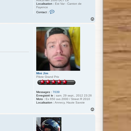
AfricaTwin 1000 DCT L8
Localisation :
Est Var - Canton de
Fayence
C
Contact :
o
n
H
t
a
a
u
c
t
t
e
r
N
i
c
o
-
8
3
Mini Jim
Pilote Grand Prix
Messages :
7039
Enregistré le :
sam. 29 sept., 2012 23:26
Moto :
Ex 650 svs 2000 / Street R 2010
Localisation :
Annecy, Haute Savoie
H
a
u
t