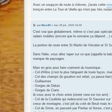
a
g
Avec un soupçon de route à chèvres, j'avais cette
mod
e
tronçon entre La Tour et Utelle qui n'est pas très roulan
M
par
Nico-83
»
mar. 28 juil., 2020 18:28
e
s
C'est vrai que globalement, même si c'est pas spéciale
s
radars mobiles (encore que la semaine ça dépend ...) et 
a
g
e
La portion de route entre St Martin de Vésubie et St 
Dans l'idée, vous allez taper sur ce que j'appelle la b
manque de paysages.
Mais en gros pour faire vraiment du touristique :
- Col d'Allos (c'est le plus fatiguant de toute façon, ma
- Col des champs (le goudron est refait, ça passe bien
- Guillaumes
- Gorges de Daluis
- Gorges du Cians
là vous avez le choix entre (street view est ton ami) :
- Col de la Couillole qui redescend sur St Sauveur sur
creux de montagne, c'est joli du coté de Beuil mais le
- Col de Sinne, en passant par Pierlas et Ilonse, c'est