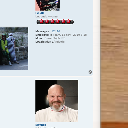
FrEdO
Légende vivante
Messages :
12424
Enregistré le :
sam. 13 nov., 2010 8:15
Moto :
Street Triple RS
Localisation :
Antipolis
H
a
u
t
Matthgo