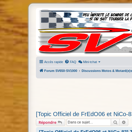
Accès rapide
FAQ
Mini-tchat
Forum SV650-SV1000
Discussions Motos & Motard(e)
[Topic Officiel de FrEdO06 et NiCo-
Recherc
Re
Répondre