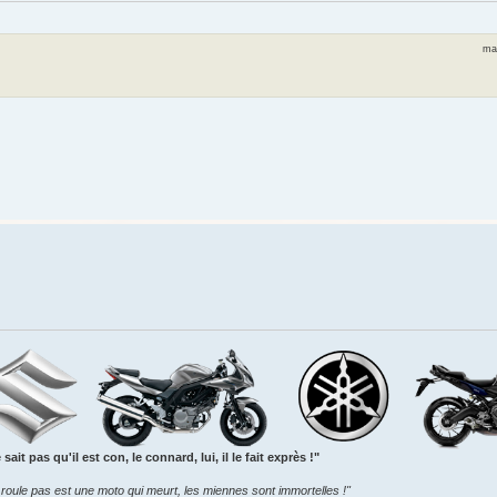
mar
sait pas qu'il est con, le connard, lui, il le fait exprès !"
roule pas est une moto qui meurt, les miennes sont immortelles !"