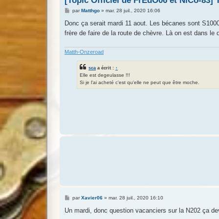
[Topic Officiel de FrEdO06 et NiCo-83] 
M
par
Matthgo
»
mar. 28 juil., 2020 16:06
e
s
Donc ça serait mardi 11 aout. Les bécanes sont S1000
s
frère de faire de la route de chèvre. Là on est dans l
a
g
e
Matth-Onzeroad
sca
a écrit :
↑
Elle est degeulasse !!!
Si je l'ai acheté c'est qu'elle ne peut que être moche.
M
par
Xavier06
»
mar. 28 juil., 2020 16:10
e
s
Un mardi, donc question vacanciers sur la N202 ça devr
s