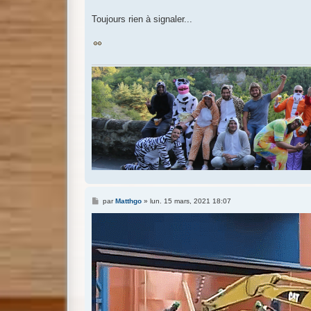
a
g
Toujours rien à signaler...
e
M
par
Matthgo
»
lun. 15 mars, 2021 18:07
e
s
s
a
g
e