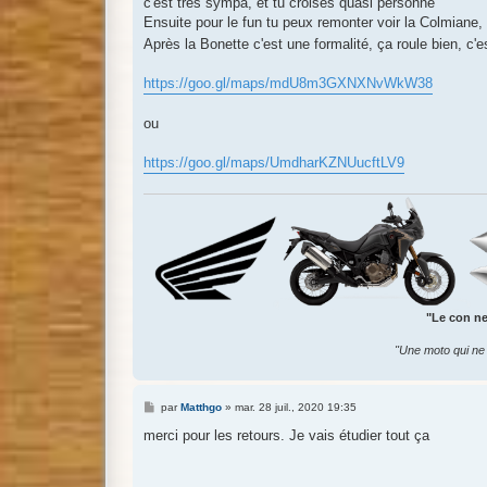
c'est très sympa, et tu croises quasi personne
Ensuite pour le fun tu peux remonter voir la Colmiane, 
Après la Bonette c'est une formalité, ça roule bien, c
https://goo.gl/maps/mdU8m3GXNXNvWkW38
ou
https://goo.gl/maps/UmdharKZNUucftLV9
"Le con ne 
"Une moto qui ne 
M
par
Matthgo
»
mar. 28 juil., 2020 19:35
e
s
merci pour les retours. Je vais étudier tout ça
s
a
g
e