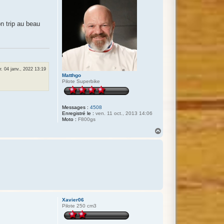
n trip au beau
. 04 janv., 2022 13:19
Matthgo
Pilote Superbike
Messages :
4508
Enregistré le :
ven. 11 oct., 2013 14:06
Moto :
F800gs
H
a
u
t
Xavier06
Pilote 250 cm3