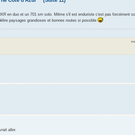
The Côte d'Azur™ (Suite 11)
XR en duo et un 701 sm solo. Même s'il est enduriste c'est pas forcément so
e délire paysages grandioses et bonnes routes si possible
mar
ait aller.