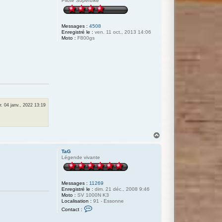
Pilote Superbike
Messages :
4508
Enregistré le :
ven. 11 oct., 2013 14:06
Moto :
F800gs
. 04 janv., 2022 13:19
H
a
u
TaG
t
Légende vivante
Messages :
11269
Enregistré le :
dim. 21 déc., 2008 9:46
Moto :
SV 1000N K3
Localisation :
91 - Essonne
C
Contact :
o
n