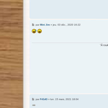
M
par
Mini Jim
»
jeu. 03 déc., 2020 16:22
e
s
s
a
g
e
"À roul
M
par
FrEdO
»
lun. 15 mars, 2021 18:04
e
s
s