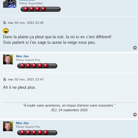
Pilote Superbike
M
mar. 02 nov., 2021 21:45
e
s
s
Dans la plaine ça pleut que la nuit, la où tu es c’est différent!
a
g
Sois patient si t’es sage tu auras la neige sous peu.
e
Mini Jim
Pilote Grand Prix
M
mar. 02 nov., 2021 22:47
e
s
Ah il ne pleut plus.
s
a
g
e
"À rouler sans aventures, on risque d'arriver sans souvenirs."
JEJ, 24 septembre 2020
Mini Jim
Pilote Grand Prix