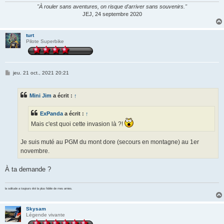
"À rouler sans aventures, on risque d'arriver sans souvenirs."
JEJ, 24 septembre 2020
turt
Pilote Superbike
M
jeu. 21 oct., 2021 20:21
e
s
s
Mini Jim
a écrit :
↑
a
g
e
ExPanda
a écrit :
↑
Mais c'est quoi cette invasion là ?!
Je suis muté au PGM du mont dore (secours en montagne) au 1er
novembre.
À ta demande ?
la solitude a toujours été la plus fidèle de mes amies.
Skysam
Légende vivante