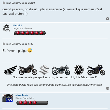
M
mar. 02 nov., 2021 23:10
e
s
quand j'y étais, on disait il pleuviaissouille (surement que nantais c'est
s
pas vrai breton !!)
a
g
e
Nico-83
Légende vivante
M
mer. 03 nov., 2021 6:39
e
s
Et l'hiver il pleige
s
a
g
e
"Le con ne sait pas qu'il est con, le connard, lui, il le fait exprès !"
"Une moto qui ne roule pas est une moto qui meurt, les miennes sont immortelles !"
nikochook
Pilote Superbike