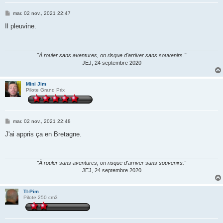
M
mar. 02 nov., 2021 22:47
e
s
Il pleuvine.
s
a
g
e
"À rouler sans aventures, on risque d'arriver sans souvenirs."
JEJ, 24 septembre 2020
Mini Jim
Pilote Grand Prix
M
mar. 02 nov., 2021 22:48
e
s
J'ai appris ça en Bretagne.
s
a
g
e
"À rouler sans aventures, on risque d'arriver sans souvenirs."
JEJ, 24 septembre 2020
TI-Pim
Pilote 250 cm3