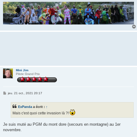
Mini Jim
Pilote Grand Prix
M
jeu. 21 oct., 2021 20:17
e
s
s
ExPanda
a écrit :
↑
a
g
Mais c'est quoi cette invasion là ?!
e
Je suis muté au PGM du mont dore (secours en montagne) au 1er
novembre.