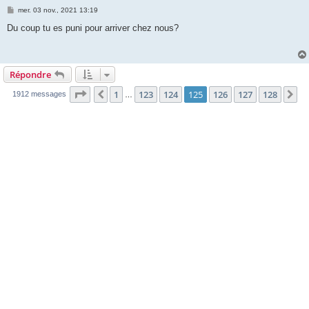
M
mer. 03 nov., 2021 13:19
e
s
Du coup tu es puni pour arriver chez nous?
s
a
g
e
Répondre
Page
125
sur
128
1
123
124
125
126
127
128
Précédente
Su
1912 messages
…