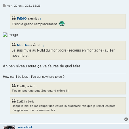
M
ven. 22 oct., 2021 12:25
e
s
s
FrEdO
a écrit :
↑
a
g
C'est le grand remplacement !
e
Mini Jim
a écrit :
↑
Je suis muté au PGM du mont dore (secours en montagne) au 1er
novembre.
Ah ben niveau route ça va t'auras de quoi faire.
How can I be lost, if I've got nowhere to go ?
Fuollig a écrit :
T'es un peu une pute Zed quand même !!!!
Zed03 a écrit :
Rappelle-moi de me couper une couille la prochaine fois que je remet les pots
d'origine sur une de mes meules
nikochook