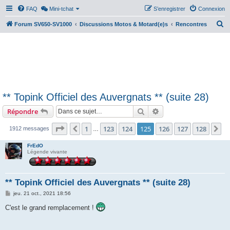
FAQ
Mini-tchat
S’enregistrer
Connexion
R
Forum SV650-SV1000
Discussions Motos & Motard(e)s
Rencontres
e
c
h
e
r
** Topink Officiel des Auvergnats ** (suite 28)
c
Rechercher
Recherche avancée
Répondre
h
e
Page
125
sur
128
1
123
124
125
126
127
128
Précédente
Su
1912 messages
…
r
FrEdO
Légende vivante
** Topink Officiel des Auvergnats ** (suite 28)
M
jeu. 21 oct., 2021 18:56
e
s
C'est le grand remplacement !
s
a
g
e