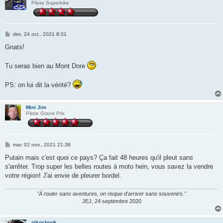
Pilote Superbike
M
dim. 24 oct., 2021 8:31
e
s
Gnats!
s
a
g
Tu seras bien au Mont Dore
e
PS: on lui dit la vérité?
Mini Jim
Pilote Grand Prix
M
mar. 02 nov., 2021 21:38
e
s
Putain mais c'est quoi ce pays? Ça fait 48 heures qu'il pleut sans
s
s'arrêter. Trop super les belles routes à moto hein, vous savez la vendre
a
g
votre région! J'ai envie de pleurer bordel.
e
"À rouler sans aventures, on risque d'arriver sans souvenirs."
JEJ, 24 septembre 2020
nikochook