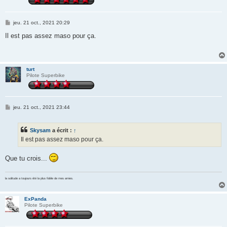
M
jeu. 21 oct., 2021 20:29
e
s
Il est pas assez maso pour ça.
s
a
g
e
turt
Pilote Superbike
M
jeu. 21 oct., 2021 23:44
e
s
s
Skysam
a écrit :
↑
a
g
Il est pas assez maso pour ça.
e
Que tu crois...
la solitude a toujours été la plus fidèle de mes amies.
ExPanda
Pilote Superbike