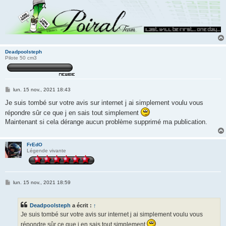
Deadpoolsteph
Pilote 50 cm3
M
lun. 15 nov., 2021 18:43
e
s
Je suis tombé sur votre avis sur internet j ai simplement voulu vous
s
répondre sûr ce que j en sais tout simplement
a
g
Maintenant si cela dérange aucun problème supprimé ma publication.
e
FrEdO
Légende vivante
M
lun. 15 nov., 2021 18:59
e
s
s
Deadpoolsteph
a écrit :
↑
a
g
Je suis tombé sur votre avis sur internet j ai simplement voulu vous
e
répondre sûr ce que j en sais tout simplement