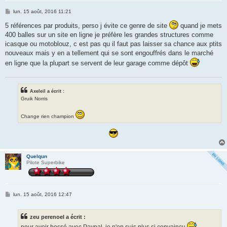
M
lun. 15 août, 2016 11:21
e
s
5 références par produits, perso j évite ce genre de site
quand je mets
s
400 balles sur un site en ligne je préfère les grandes structures comme
a
g
icasque ou motoblouz, c est pas qu il faut pas laisser sa chance aux ptits
e
nouveaux mais y en a tellement qui se sont engouffrés dans le marché
en ligne que la plupart se servent de leur garage comme dépôt
Axeleil a écrit :
Gruik Norris
Change rien champion
Quelqun
Pilote Superbike
M
lun. 15 août, 2016 12:47
e
s
s
zeu perenoel a écrit :
a
g