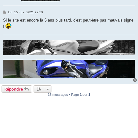
M
lun. 15 nov., 2021 22:39
e
s
Si le site est encore là 5 ans plus tard, c'est peut-être pas mauvais signe
s
!
a
g
e
Répondre
15 messages • Page
1
sur
1