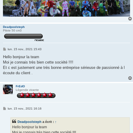
Deadpoolsteph
Pilote 50 cm3
M
lun. 15 nov., 2021 15:43
e
s
Hello bonjour la team
s
Moi je connais très bien cette société !!!!
a
g
Et c est justement une très bonne entreprise sérieuse de passionné à l
e
écoute du client .
FrEdO
Légende vivante
M
lun. 15 nov., 2021 16:16
e
s
s
Deadpoolsteph
a écrit :
↑
a
g
Hello bonjour la team
e
Moi je connais très bien cette société !!!!