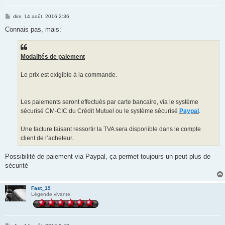
M
dim. 14 août, 2016 2:36
e
s
Connais pas, mais:
s
a
g
e
Modalités de paiement
Le prix est exigible à la commande.
Les paiements seront effectués par carte bancaire, via le système
sécurisé CM-CIC du Crédit Mutuel ou le système sécurisé
Paypal
.
Une facture faisant ressortir la TVA sera disponible dans le compte
client de l’acheteur.
Possibilité de paiement via Paypal, ça permet toujours un peut plus de
sécurité
Fast_19
Légende vivante