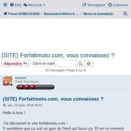
FAQ
Mini-tchat
S’enregistrer
Connexion
R
Forum SV650-SV1000
Discussions Motos & Motard(e)s
Motos et motard(e)s
e
c
h
e
r
(SITE) Forfaitmoto.com, vous connaissez ?
c
Rechercher
Recherche avancée
Répondre
h
e
15 messages • Page
1
sur
1
r
Celia74
Pilote Supersport
(SITE) Forfaitmoto.com, vous connaissez ?
M
ven. 12 août, 2016 16:57
e
s
Hello à tous !
s
a
g
J'ai découvert le site forfaitmoto.com !
e
Il semblerai que ça soit un gars du Nord qui fasse ça. Et en ce moment