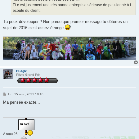
Et c est justement une très bonne entreprise sérieuse de passionné à l
écoute du client .
Tu peux développer ? Non parce que premier message tu déterres un
sujet de 2016 c'est assez étrange
PEagle
Pilote Grand Prix
M
lun. 15 nov., 2021 18:10
e
s
Ma pensée exacte...
s
a
g
e
A reçu 26