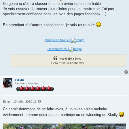
Du genre si c'est à classer en site à éviter ou en site fiable.
Je vais essayer de trouver plus d'infos pour les mettres ici (j'ai pas
specialement confiance dans les avis des pages facebook ...)
En attendant si d'autres connaissent, je suis toute ouïe
Manouche bike 2.0
Dorsoduro 750
nico97410 a écrit :
Celia c'est un bonhomme
FrEdO
Légende vivante
M
lun. 15 août, 2016 17:45
e
s
Ce serait dommage de se faire avoir, à un niveau bien moindre
s
évidemment, comme ceux qui ont participé au crowfunding de Skully
a
g
e