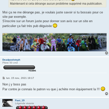
Maintenant si cela dérange aucun problème supprimé ma publication.
Moi ça ne me dérange pas, je voulais juste savoir si tu bossais pour ce
site par exemple.
S'inscrire sur un forum juste pour donner son avis sur un site en
particulier ça fait très pub déguisée
Deadpoolsteph
Pilote 50 cm3
M
lun. 15 nov., 2021 19:17
e
s
Non j y boss pas
s
Par contre je connais le patron vu que j achète mon équipement la !!!
a
g
e
Fast_19
Légende vivante