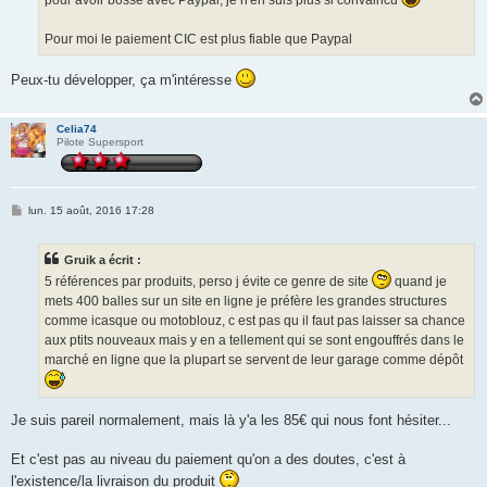
pour avoir bossé avec Paypal, je n'en suis plus si convaincu
e
Pour moi le paiement CIC est plus fiable que Paypal
Peux-tu développer, ça m'intéresse
Celia74
Pilote Supersport
M
lun. 15 août, 2016 17:28
e
s
s
Gruik a écrit :
a
g
5 références par produits, perso j évite ce genre de site
quand je
e
mets 400 balles sur un site en ligne je préfère les grandes structures
comme icasque ou motoblouz, c est pas qu il faut pas laisser sa chance
aux ptits nouveaux mais y en a tellement qui se sont engouffrés dans le
marché en ligne que la plupart se servent de leur garage comme dépôt
Je suis pareil normalement, mais là y'a les 85€ qui nous font hésiter...
Et c'est pas au niveau du paiement qu'on a des doutes, c'est à
l'existence/la livraison du produit