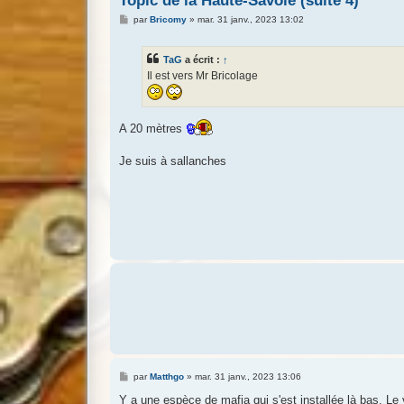
Topic de la Haute-Savoie (suite 4)
M
par
Bricomy
»
mar. 31 janv., 2023 13:02
e
s
s
TaG
a écrit :
↑
a
g
Il est vers Mr Bricolage
e
A 20 mètres
Je suis à sallanches
M
par
Matthgo
»
mar. 31 janv., 2023 13:06
e
s
Y a une espèce de mafia qui s'est installée là bas. Le