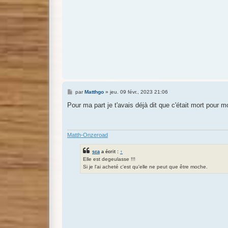
M
par
Matthgo
»
jeu. 09 févr., 2023 21:06
e
s
Pour ma part je t'avais déjà dit que c'était mort pour m
s
a
g
e
Matth-Onzeroad
sca
a écrit :
↑
Elle est degeulasse !!!
Si je l'ai acheté c'est qu'elle ne peut que être moche.