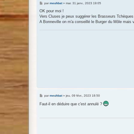
M
par
meuhbat
»
mar. 31 janv., 2023 19:05
e
s
OK pour moi !
s
Vers Cluses je peux suggérer les Brasseurs Tchèques 
a
g
A Bonneville on m'a conseillé le Burger du Môle mais
e
M
par
meuhbat
»
jeu. 09 févr., 2023 18:50
e
s
Faut-il en déduire que c'est annulé ?
s
a
g
e