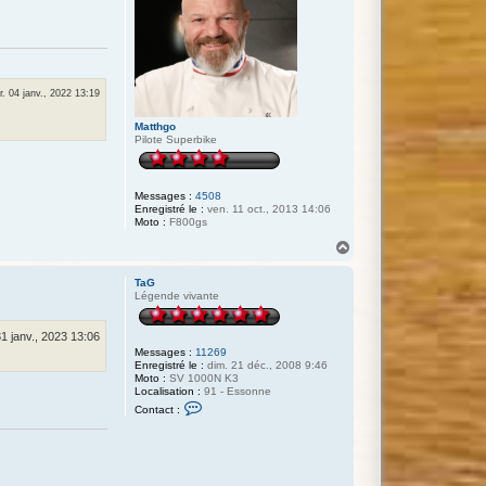
. 04 janv., 2022 13:19
Matthgo
Pilote Superbike
Messages :
4508
Enregistré le :
ven. 11 oct., 2013 14:06
Moto :
F800gs
H
a
u
TaG
t
Légende vivante
31 janv., 2023 13:06
Messages :
11269
Enregistré le :
dim. 21 déc., 2008 9:46
Moto :
SV 1000N K3
Localisation :
91 - Essonne
C
Contact :
o
n
t
a
c
t