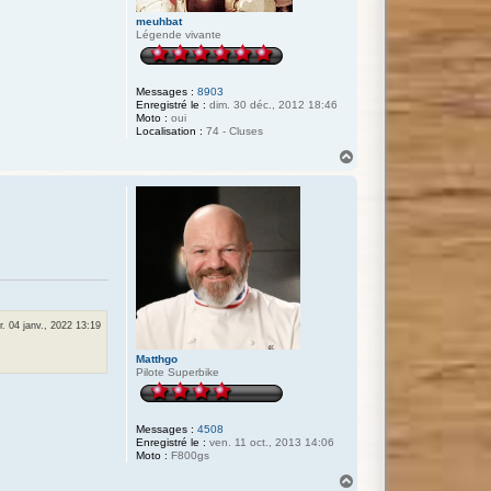
meuhbat
Légende vivante
Messages :
8903
Enregistré le :
dim. 30 déc., 2012 18:46
Moto :
oui
Localisation :
74 - Cluses
H
a
u
t
. 04 janv., 2022 13:19
Matthgo
Pilote Superbike
Messages :
4508
Enregistré le :
ven. 11 oct., 2013 14:06
Moto :
F800gs
H