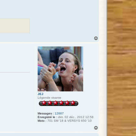
e
r
T
a
G
H
a
u
t
JEJ
Légende vivante
Messages :
12667
Enregistré le :
dim. 02 déc., 2012 12:58
Moto :
701 SM '18 & VERSYS 650 '10
H
a