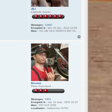
JEJ
Légende vivante
Messages :
12667
Enregistré le :
dim. 02 déc., 2012 12:58
Moto :
701 SM '18 & VERSYS 650 '10
H
a
u
t
Bricomy
Pilote Supersport
Messages :
2401
Enregistré le :
mar. 22 sept., 2020 16:10
Moto :
650 SVS 2006
Localisation :
Sallanches 74700