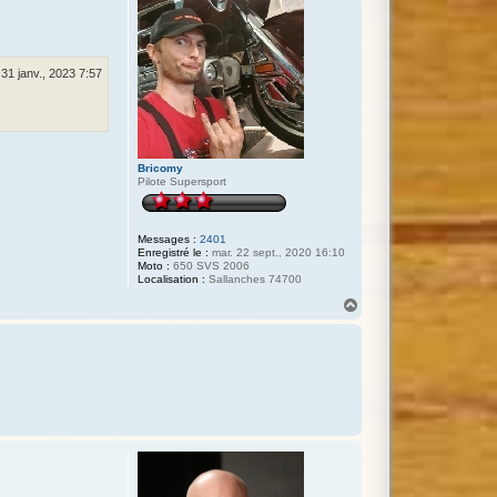
 31 janv., 2023 7:57
Bricomy
Pilote Supersport
Messages :
2401
Enregistré le :
mar. 22 sept., 2020 16:10
Moto :
650 SVS 2006
Localisation :
Sallanches 74700
H
a
u
t