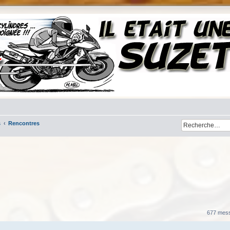
s
Rencontres
her
cherche avancée
677 mes