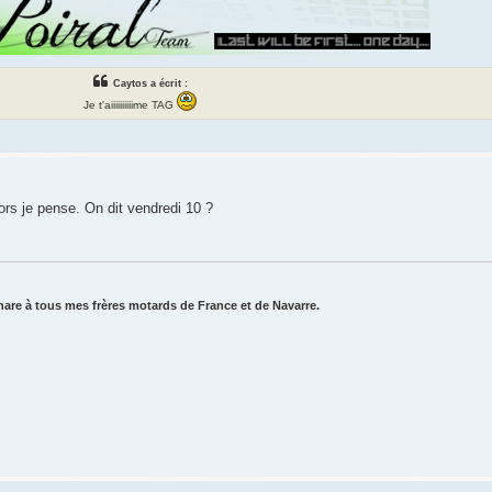
Caytos a écrit :
Je t'aiiiiiiiiiime TAG
ors je pense. On dit vendredi 10 ?
are à tous mes frères motards de France et de Navarre.