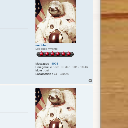
u
t
meuhbat
Légende vivante
Messages :
8903
Enregistré le :
dim. 30 déc., 2012 18:46
Moto :
oui
Localisation :
74 - Cluses
H
a
u
t