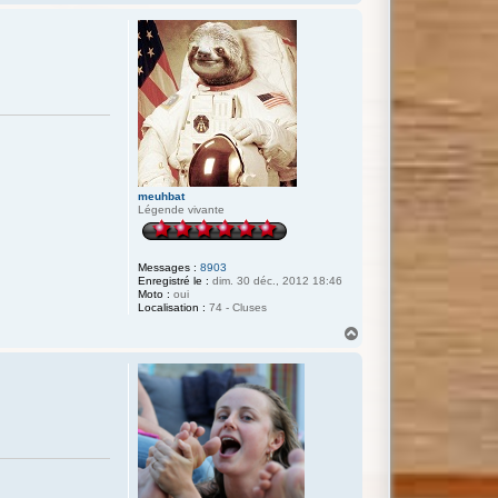
a
u
t
meuhbat
Légende vivante
Messages :
8903
Enregistré le :
dim. 30 déc., 2012 18:46
Moto :
oui
Localisation :
74 - Cluses
H
a
u
t