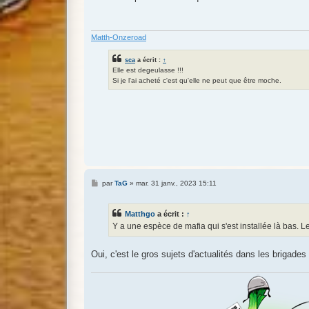
s
a
g
e
Matth-Onzeroad
sca
a écrit :
↑
Elle est degeulasse !!!
Si je l'ai acheté c'est qu'elle ne peut que être moche.
M
par
TaG
»
mar. 31 janv., 2023 15:11
e
s
s
Matthgo
a écrit :
↑
a
g
Y a une espèce de mafia qui s'est installée là bas. L
e
Oui, c'est le gros sujets d'actualités dans les brigade