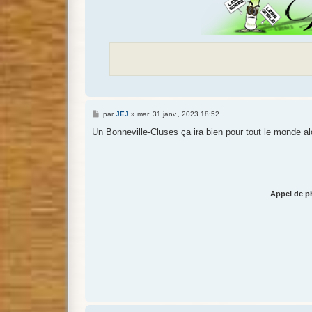
M
par
JEJ
»
mar. 31 janv., 2023 18:52
e
s
Un Bonneville-Cluses ça ira bien pour tout le monde al
s
a
g
e
Appel de ph