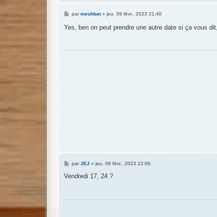
M
par
meuhbat
»
jeu. 09 févr., 2023 21:40
e
s
Yes, ben on peut prendre une autre date si ça vous dit
s
a
g
e
M
par
JEJ
»
jeu. 09 févr., 2023 22:06
e
s
Vendredi 17, 24 ?
s
a
g
e