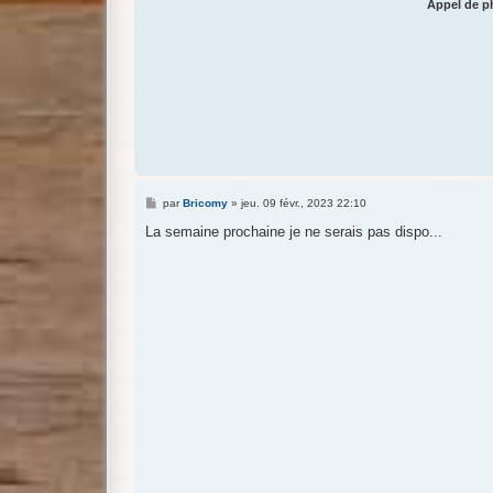
Appel de ph
M
par
Bricomy
»
jeu. 09 févr., 2023 22:10
e
s
La semaine prochaine je ne serais pas dispo...
s
a
g
e