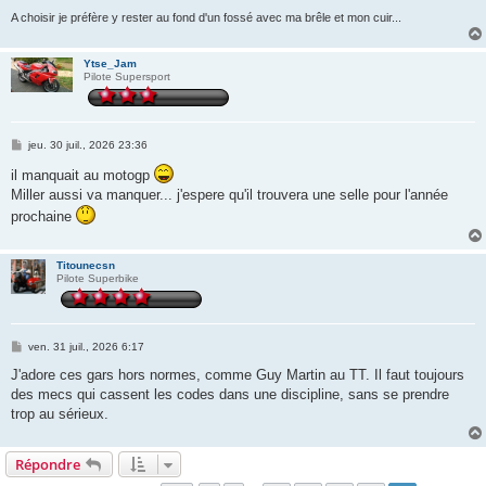
A choisir je préfère y rester au fond d'un fossé avec ma brêle et mon cuir...
Ytse_Jam
Pilote Supersport
M
jeu. 30 juil., 2026 23:36
e
s
il manquait au motogp
s
Miller aussi va manquer... j'espere qu'il trouvera une selle pour l'année
a
g
prochaine
e
Titounecsn
Pilote Superbike
M
ven. 31 juil., 2026 6:17
e
s
J'adore ces gars hors normes, comme Guy Martin au TT. Il faut toujours
s
des mecs qui cassent les codes dans une discipline, sans se prendre
a
g
trop au sérieux.
e
Répondre