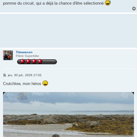
pomme du circuit, qui a déjà la chance d'être sélectionné
Titounecsn
Pilote Superbike
M
jeu. 30 juil., 2026 17:02
e
s
Crutchlow, mon héros
s
a
g
e