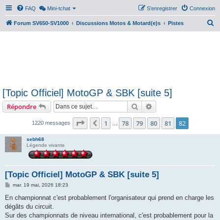
FAQ
Mini-tchat
S’enregistrer
Connexion
R
Forum SV650-SV1000
Discussions Motos & Motard(e)s
Pistes
e
c
h
e
r
[Topic Officiel] MotoGP & SBK [suite 5]
c
Rechercher
Recherche avancée
Répondre
h
e
Page
82
sur
82
1
78
79
80
81
82
Précédente
1220 messages
…
r
sebh68
Légende vivante
[Topic Officiel] MotoGP & SBK [suite 5]
M
mar. 19 mai, 2026 18:23
e
s
En championnat c'est probablement l'organisateur qui prend en charge les
s
dégâts du circuit.
a
g
Sur des championnats de niveau international, c'est probablement pour la
e