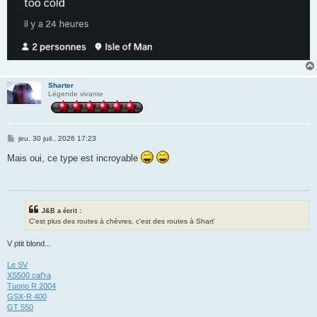
Sharter
Légende vivante
M
jeu. 30 juil., 2026 17:23
e
s
Mais oui, ce type est incroyable
s
a
g
e
J&B a écrit :
C'est plus des routes à chèvres, c'est des routes à Shart'
V ptit blond...
Le SV
XS500 caf'ra
Tuono R 2004
GSX-R 400
GT 550