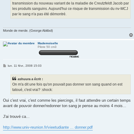
transmission du nouveau variant de la maladie de Creutzfeldt Jacob par
les produits sanguins. Aujourd'hui ce risque de transmission du nv-MCJ
par le sang n'a pas été démontré.
Monde de merde. (George Abitbol)
Mademoiselle
Pilote 50 cm3
M
lun. 11 févr., 2008 15:03
e
s
s
ashuura a écrit :
a
g
On m'a dit une fois qu'on pouvait pas donner son sang quand on est
e
tatoué, c'est vrai? :shock:
Oui c'est vrai, c'est comme les piercings, il faut attendre un certain temps
avant de pouvoir donner/redonner ton sang je pense au moins 4 mois...
J'ai trouvé ca...
http://www.univ-reunion.fr/vieetudiante ... donner.pdf