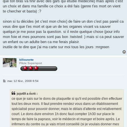
que ton bras va finir avec des gars qui étudie médecine) mais après c'est
un choix et dans ma famille ce choix a été fais (genre t'es mort on vient
te chercher et basta) :?
sinon si tu décides (et c'est mon choix) de faire un don c'est pas pareil ca
veus dire que t'es mort et que un de tes organes vivant va sauver
quelqun je me pose pas la question. si il reste quelque chose (pour info
mon foie et mes poumons sont pas bon :twisted: ) mais si ca peut sauver
un enfant ou un adulte ben ca me ferais plaisir.
inutile de te dire que j'ai ma carte sur moi tous les jours :mrgreen
billounette
Pilote Supersport
M
mar. 12 févr., 2008 6:54
e
s
s
jojo69 a écrit :
a
g
ce que je sais sur le dons de plaquette si qu'il est possible d'en effectuer
e
tout les deux mois. Il faut prendre rendez vous dans un établissement
spécialisé pour pouvoir donner, mais le délais d'attente est relativement
court. Le dons dure environ 1h donc faut compter 1h30 sur place le
temps de faire la paprass, voir le médecin et manger et boire après. Le
infirmers du centre ou je vais m'ont conseillé (si je voulais donner mes