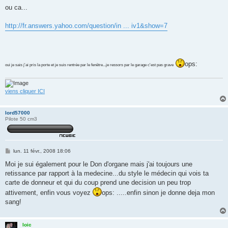
ou ca...
http://fr.answers.yahoo.com/question/in ... iv1&show=7
ops:
oui je sais j'ai pris la porte et je suis rentrée par le fenêtre...je ressors par le garage c'est pas grave
viens cliquer ICI
lord57000
Pilote 50 cm3
M
lun. 11 févr., 2008 18:06
e
s
Moi je sui également pour le Don d'organe mais j'ai toujours une
s
retissance par rapport à la medecine...du style le médecin qui vois ta
a
g
carte de donneur et qui du coup prend une decision un peu trop
e
attivement, enfin vous voyez
ops: .....enfin sinon je donne deja mon
sang!
loic