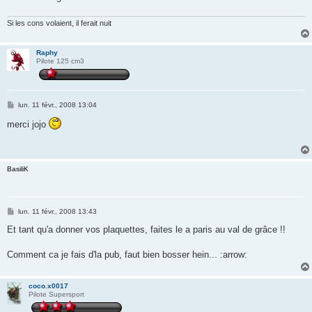
Si les cons volaient, il ferait nuit
Raphy
Pilote 125 cm3
M
lun. 11 févr., 2008 13:04
e
s
merci jojo
s
a
g
e
BasiliK
M
lun. 11 févr., 2008 13:43
e
s
Et tant qu'a donner vos plaquettes, faites le a paris au val de grâce !!
s
a
g
Comment ca je fais d'la pub, faut bien bosser hein... :arrow:
e
coco.x0017
Pilote Supersport