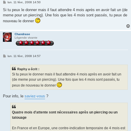
M
lun. 11 févr., 2008 14:50
e
s
Si tu peux le donner mais il faut attendre 4 mois après en avoir fait un (de
s
meme pour un piercing). Une fois que les 4 mois sont passés, tu peux de
a
g
nouveau le donner
e
Chandrase
Légende vivante
M
lun. 11 févr., 2008 14:57
e
s
s
Raphy a écrit :
a
g
Si tu peux le donner mais il faut attendre 4 mois après en avoir fait un
e
(de meme pour un piercing). Une fois que les 4 mois sont passés, tu
peux de nouveau le donner
Pour info, le
saviez-vous
?
Quatre mois d'attente sont nécessaires après un piercing ou un
tatouage
En France et en Europe, une contre-indication temporaire de 4 mois est