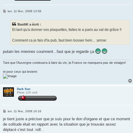
M
lun. 11 févr., 2008 13:58
e
s
s
BasiliK a écrit :
a
g
Et tant qu'a donner vos plaquettes, faites le a paris au val de grâce !!
e
Comment ca je fais d'la pub, faut bien bosser hein... :arrow:
putain les miennes couinnent...faut que je regarde ça
Tant que l'Auvergne continuera à faire du vin, la France ne manquera pas de vinaigre!
et pour ceux qui testent:
Dark Sun
Pilote 125 cm3
M
lun. 11 févr., 2008 14:16
e
s
je tient juste a préciser que je suis pour le don d'organe et que ce moment
s
de solitude était en rapport avec la situation que je trouvais assez
a
g
déplacé c'est tout :roll: .
e