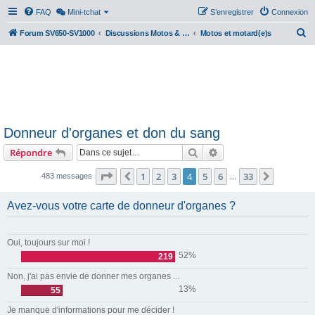
FAQ
Mini-tchat
S’enregistrer
Connexion
R
Forum SV650-SV1000
Discussions Motos & Motard(e)s
Motos et motard(e)s
e
c
h
e
r
Donneur d'organes et don du sang
c
Rechercher
Recherche avancée
Répondre
h
e
Page
4
sur
33
1
2
3
4
5
6
33
Précédente
Suivante
483 messages
…
r
Avez-vous votre carte de donneur d'organes ?
Oui, toujours sur moi !
52%
219
Non, j'ai pas envie de donner mes organes ...
13%
55
Je manque d'informations pour me décider !