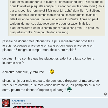
plaquettes) de donner "a la place" du dons du sang total. Disons que le
dons total et les plaquettes ont peut les donner tout les deux mois (5 fois
par ans pour les homme et 3 fois pour toi raphy) donc ils m'ont dit que
soit je donnais tout le temps mon sang soit mes plaquette, mais qu'il
fallait éviter de donner une fois l'un et une fois l'autre. Après on peut
toujours donner ces plaquette une fois pour essayer. Mais les
plaquettes c'est bien plus contraignant que le sang total. 1h pour les
plaquettes contre 7min pour le dons du sang.
j'essaie de donner mes plaquettes le plus regulierement possible !
je suis receveuse universelle en sang et donneuse universelle en
plaquette ! malgre le temps, mon choix a ete rapide !
de plus, il me semble que les plaquettes aident a la lutte contre la
leucemie non ?
d'ailleurs, faut que j'y retourne ....
sinon, j'ai tjs sur moi, ma carte de donneuse d'organe, et ma carte de
rhesus ! et comme j'susi receveuse universelle, les pompiers ou autre
samu pourra me donner n'importe quel sang !!
Chandrase
Légende vivante