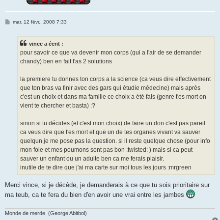
M
mar. 12 févr., 2008 7:33
e
s
s
vince a écrit :
a
g
pour savoir ce que va devenir mon corps (qui a l'air de se demander
e
chandy) ben en fait t'as 2 solutions
la premiere tu donnes ton corps a la science (ca veus dire effectivement
que ton bras va finir avec des gars qui étudie médecine) mais après
c'est un choix et dans ma famille ce choix a été fais (genre t'es mort on
vient te chercher et basta) :?
sinon si tu décides (et c'est mon choix) de faire un don c'est pas pareil
ca veus dire que t'es mort et que un de tes organes vivant va sauver
quelqun je me pose pas la question. si il reste quelque chose (pour info
mon foie et mes poumons sont pas bon :twisted: ) mais si ca peut
sauver un enfant ou un adulte ben ca me ferais plaisir.
inutile de te dire que j'ai ma carte sur moi tous les jours :mrgreen
Merci vince, si je décède, je demanderais à ce que tu sois prioritaire sur
ma teub, ca te fera du bien d'en avoir une vrai entre les jambes
Monde de merde. (George Abitbol)