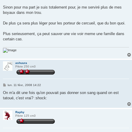
Sinon pour ma part je suis totalement pour, je me serviré plus de mes
boyaux dans mon trou.
De plus ça sera plus léger pour les porteur de cercueil, que du bon quoi.
Plus serieusement, ça peut sauver une vie voir meme une famille dans
certain cas.
ashuura
Pilote 250 cm3
M
lun. 11 févr., 2008 14:22
e
s
On m'a dit une fois qu'on pouvait pas donner son sang quand on est
s
tatoué, c'est vrai? :shock:
a
g
e
Raphy
Pilote 125 cm3