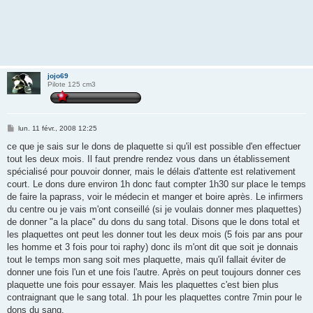
jojo69
Pilote 125 cm3
M
lun. 11 févr., 2008 12:25
e
s
ce que je sais sur le dons de plaquette si qu'il est possible d'en effectuer
s
tout les deux mois. Il faut prendre rendez vous dans un établissement
a
g
spécialisé pour pouvoir donner, mais le délais d'attente est relativement
e
court. Le dons dure environ 1h donc faut compter 1h30 sur place le temps
de faire la paprass, voir le médecin et manger et boire après. Le infirmers
du centre ou je vais m'ont conseillé (si je voulais donner mes plaquettes)
de donner "a la place" du dons du sang total. Disons que le dons total et
les plaquettes ont peut les donner tout les deux mois (5 fois par ans pour
les homme et 3 fois pour toi raphy) donc ils m'ont dit que soit je donnais
tout le temps mon sang soit mes plaquette, mais qu'il fallait éviter de
donner une fois l'un et une fois l'autre. Après on peut toujours donner ces
plaquette une fois pour essayer. Mais les plaquettes c'est bien plus
contraignant que le sang total. 1h pour les plaquettes contre 7min pour le
dons du sang.