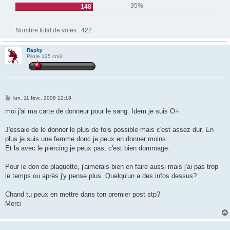
35%
148
Nombre total de votes :
422
Raphy
Pilote 125 cm3
M
lun. 11 févr., 2008 12:18
e
s
moi j'ai ma carte de donneur pour le sang. Idem je suis O+.
s
a
g
J'essaie de le donner le plus de fois possible mais c'est assez dur. En
e
plus je suis une femme donc je peux en donner moins.
Et la avec le piercing je peux pas, c'est bien dommage.
Pour le don de plaquette, j'aimerais bien en faire aussi mais j'ai pas trop
le temps ou après j'y pense plus. Quelqu'un a des infos dessus?
Chand tu peux en mettre dans ton premier post stp?
Merci