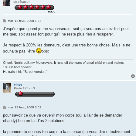
Modérateur
M
mar. 12 févr., 2008 1:32
e
s
J'espère que quand je me vaporiserais, soit ça sera pas assez fort pour
s
me tuer, soit assez fort pour qu'il ne reste plus rien à récuperer.
a
g
e
Je respect à 200% les donneurs, c'est une trés bonne chose. Mais je ne
souhaite pas l'être
ops:
Chuck Norris built my Motorcycle. It runs off the tears of small children and makes
10,000 horsepower.
He calls it his "Street version."
vince
Pilote 125 cm3
M
mar. 12 févr., 2008 3:02
e
s
pour savoir ce que va devenir mon corps (qui a l'air de se demander
s
chandy) ben en fait t'as 2 solutions
a
g
e
la premiere tu donnes ton corps a la science (ca veus dire effectivement