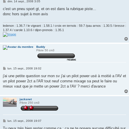
M
dim. 14 sept., 2008 3:05
e
s
c'est un pneu sport gt, et on est dans la rubrique piste...
s
donc hors sujet à mon avis
a
g
e
ledenon : 1.36.7 / le vigeant : 1.58.1 / croix en ternois : 59.7 /pau arnos : 1.30.5 / bresse :
1.37.4 / carole 1.10.6 / dijon-prenois : 1.35.1
Buddy
Pilote 50 cm3
M
lun. 15 sept., 2008 19:02
e
s
j'ai une petite question sur mon sv j'ai un pilot power usé à moitié a l'AV et
s
un pilot power 2ct a l'AR tout neuf comme mixage sa peut le faire ou
a
g
mieux vaut que je mette un power 2ct a l'AV ? merci d'avance
e
jacksnet
Pilote 250 cm3
M
lun. 15 sept., 2008 19:07
e
s
Tu peux très bien rester comme ça ; ça ne te posera aucune difficulté sur