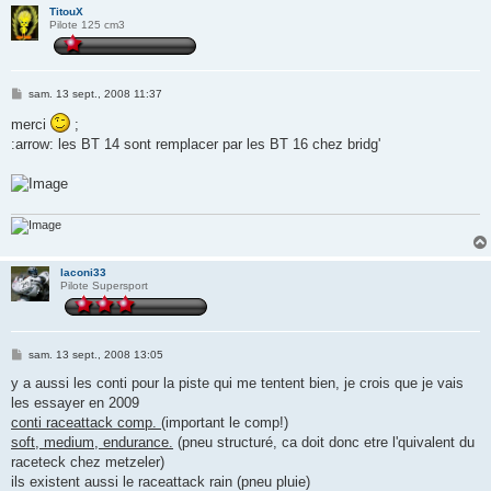
TitouX
Pilote 125 cm3
M
sam. 13 sept., 2008 11:37
e
s
merci
;
s
:arrow: les BT 14 sont remplacer par les BT 16 chez bridg'
a
g
e
laconi33
Pilote Supersport
M
sam. 13 sept., 2008 13:05
e
s
y a aussi les conti pour la piste qui me tentent bien, je crois que je vais
s
les essayer en 2009
a
g
conti raceattack comp.
(important le comp!)
e
soft, medium, endurance.
(pneu structuré, ca doit donc etre l'quivalent du
raceteck chez metzeler)
ils existent aussi le raceattack rain (pneu pluie)