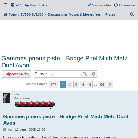
FAQ
Mini-tchat
S’enregistrer
Connexion
R
Forum SV650-SV1000
Discussions Motos & Motard(e)s
Pistes
e
c
h
e
r
Gammes pneus piste - Bridge Pirel Mich Metz
c
Dunl Avon
h
Rechercher
Recherche avancée
Répondre
e
r
Page
1
sur
34
1
2
3
4
5
34
Suivante
505 messages
…
loic
Modérateur
Gammes pneus piste - Bridge Pirel Mich Metz Dunl
Avon
M
ven. 12 sept., 2008 15:26
e
s
Ci-dessou le tableau des différentes gammes de pneus pour les