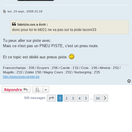
M
lun. 15 sept., 2008 21:19
e
s
s
fabrizio.svs a écrit :
a
g
donc pour toi le bt021 ne va pas sur la piste laconi33
e
Tu peux aller sur piste avec.
Mais ce n'est pas un PNEU PISTE, c'est un pneu route.
Et ce topic est dédié aux pneus piste.
Francorchamps : 3'05 / Ecuyers : 2'06 / Carole : 1'15 / Croix : 1'06 / Almeria : 2'02 /
Mugello : 2'22 / Zolder 1'58 / Magny Cours : 2'02 / Nurburgring : 2'25
http://www.louiscarette.be
Répondre
Page
1
sur
34
1
2
3
4
5
34
Suivante
505 messages
…