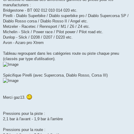
s
manufacturiers :
a
g
Bridgestone - BT 002 012 010 014 020 etc.
e
Pirelli - Diablo Superbike / Diablo superbike pro / Diablo Supercorsa SP /
Diablo Rosso corsa / Diablo Rosso II / Angel etc.
Metzeler - Racetec / Rennsport / M1 / Z6 / Z4 etc.
Michelin - Slick / Power race / Pilot power / Pilot road etc.
Dunlop - Slick / D208 / D207 / D220 etc.
Avon - Azaro pro Xtrem
Tableau regroupant dans les catégories route ou piste chaque pneu
(classés par type d'utilisation).
Spécifique Pirelli (avec Supercorsa, Diablo Rosso, Corsa III)
Merci gaz13.
Pressions pour la piste :
2,1 bar à l'avant - 1,9 bar à l'arrière
Pressions pour la route :