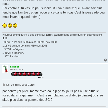
s
route.
a
g
Par contre si tu vas un peu sur circuit il vaut mieux que l'avant soit plus
e
tendre que l'arrière ; et en l'occurence dans ton cas c'est l'inverse (de peu
mais inverse quand même)
Heureusement qu'il y a des cons sur terre ; ça permet de croire que l'on est intelligent
!!!!!!!
1'08''33 à Issoire. 650 svs et 1'05"96 gex 1000
1'15"62 au bourbonnais. 650 svs 2003
1'56"91 au Vigeant.
1'41''24 a ledenon.
1'35''29 a dijon.
killpilot
Modérateur
M
lun. 15 sept., 2008 19:16
e
s
par contre j'ai pirelli meme avec ca je pige toujours pas ou se situe le
s
rosso dans la gamme.... c'est le remplacant du diablo (ordinaire) ou il se
a
g
situe plus dans la gamme des SC ?
e