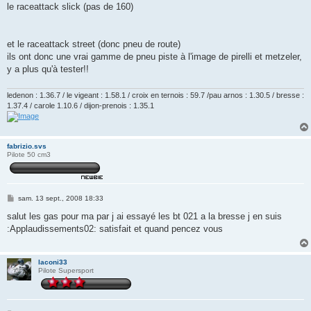
le raceattack slick (pas de 160)
et le raceattack street (donc pneu de route)
ils ont donc une vrai gamme de pneu piste à l'image de pirelli et metzeler,
y a plus qu'à tester!!
ledenon : 1.36.7 / le vigeant : 1.58.1 / croix en ternois : 59.7 /pau arnos : 1.30.5 / bresse :
1.37.4 / carole 1.10.6 / dijon-prenois : 1.35.1
fabrizio.svs
Pilote 50 cm3
M
sam. 13 sept., 2008 18:33
e
s
salut les gas pour ma par j ai essayé les bt 021 a la bresse j en suis
s
:Applaudissements02: satisfait et quand pencez vous
a
g
e
laconi33
Pilote Supersport