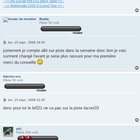
--== Ma Ducati 848 Evo Black Steal ==--
--== Multistrada 1260 S Grand Tour ==--
Buddy
Pilote 50 cm3
M
lun. 15 sept., 2008 19:33
e
s
justement je compte allé sur piste dans la semaine donc bon je vais
s
surment changé l'avant je serai plus rassuré pour ma première
a
g
merci du conseille
e
fabrizio.svs
Pilote 50 cm3
M
lun. 15 sept., 2008 21:05
e
s
donc pour toi le bt021 ne va pas sur la piste laconi33
s
a
g
e
paf_
Pilote 250 cm3