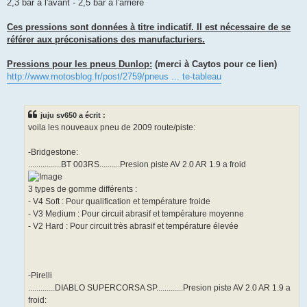
2,3 bar à l'avant - 2,5 bar à l'arrière
Ces pressions sont données à titre indicatif. Il est nécessaire de se
référer aux préconisations des manufacturiers.
Pressions pour les pneus Dunlop:
(merci à Caytos pour ce lien)
http://www.motosblog.fr/post/2759/pneus ... te-tableau
juju sv650 a écrit :
voila les nouveaux pneu de 2009 route/piste:
-Bridgestone:
................BT 003RS..........Presion piste AV 2.0 AR 1.9 a froid
3 types de gomme différents :
- V4 Soft : Pour qualification et température froide
- V3 Medium : Pour circuit abrasif et température moyenne
- V2 Hard : Pour circuit très abrasif et température élevée
-Pirelli
.............DIABLO SUPERCORSA SP.............Presion piste AV 2.0 AR 1.9 a
froid: