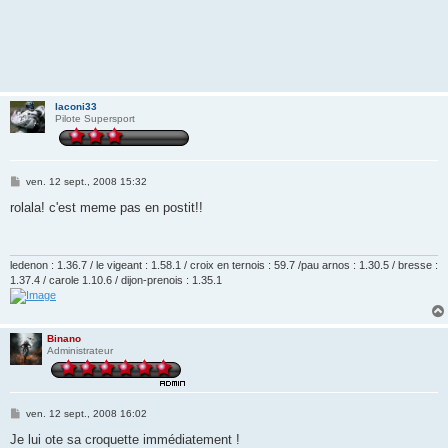
laconi33
Pilote Supersport
M
ven. 12 sept., 2008 15:32
e
s
rolala! c'est meme pas en postit!!
s
a
g
e
ledenon : 1.36.7 / le vigeant : 1.58.1 / croix en ternois : 59.7 /pau arnos : 1.30.5 / bresse :
1.37.4 / carole 1.10.6 / dijon-prenois : 1.35.1
Binano
Administrateur
M
ven. 12 sept., 2008 16:02
e
s
Je lui ote sa croquette immédiatement !