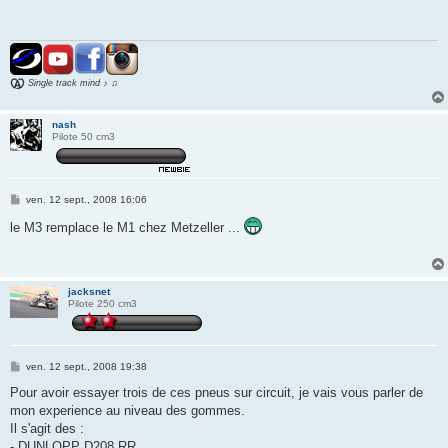
s
a
g
e
Single track mind ♪ ♫
nash
Pilote 50 cm3
M
ven. 12 sept., 2008 16:06
e
s
le M3 remplace le M1 chez Metzeller ...
s
a
g
e
jacksnet
Pilote 250 cm3
M
ven. 12 sept., 2008 19:38
e
s
Pour avoir essayer trois de ces pneus sur circuit, je vais vous parler de
s
mon experience au niveau des gommes.
a
g
Il s'agit des :
e
- DUNLOPP D208 RR