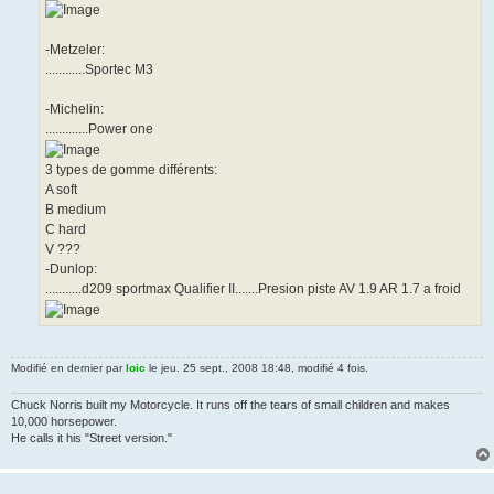
-Metzeler:
............Sportec M3
-Michelin:
.............Power one
3 types de gomme différents:
A soft
B medium
C hard
V ???
-Dunlop:
...........d209 sportmax Qualifier II.......Presion piste AV 1.9 AR 1.7 a froid
Modifié en dernier par
loic
le jeu. 25 sept., 2008 18:48, modifié 4 fois.
Chuck Norris built my Motorcycle. It runs off the tears of small children and makes
10,000 horsepower.
He calls it his "Street version."