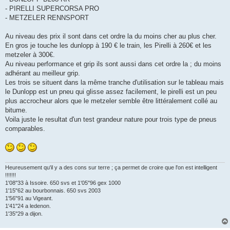
- PIRELLI SUPERCORSA PRO
- METZELER RENNSPORT
Au niveau des prix il sont dans cet ordre la du moins cher au plus cher.
En gros je touche les dunlopp à 190 € le train, les Pirelli à 260€ et les
metzeler à 300€.
Au niveau performance et grip ils sont aussi dans cet ordre la ; du moins
adhérant au meilleur grip.
Les trois se situent dans la même tranche d'utilisation sur le tableau mais
le Dunlopp est un pneu qui glisse assez facilement, le pirelli est un peu
plus accrocheur alors que le metzeler semble être littéralement collé au
bitume.
Voila juste le resultat d'un test grandeur nature pour trois type de pneus
comparables.
Heureusement qu'il y a des cons sur terre ; ça permet de croire que l'on est intelligent
!!!!!!!
1'08''33 à Issoire. 650 svs et 1'05"96 gex 1000
1'15"62 au bourbonnais. 650 svs 2003
1'56"91 au Vigeant.
1'41''24 a ledenon.
1'35''29 a dijon.