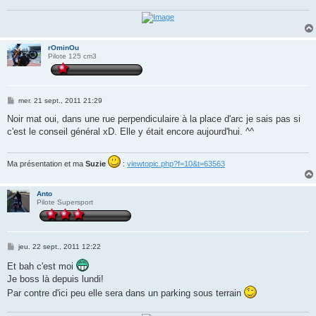
e
rOminOu
Pilote 125 cm3
M
mer. 21 sept., 2011 21:29
e
s
Noir mat oui, dans une rue perpendiculaire à la place d'arc je sais pas si
s
c'est le conseil général xD. Elle y était encore aujourd'hui. ^^
a
g
e
Ma présentation et ma
Suzie
:
viewtopic.php?f=10&t=63563
Anto
Pilote Supersport
M
jeu. 22 sept., 2011 12:22
e
s
Et bah c'est moi
s
Je boss là depuis lundi!
a
g
Par contre d'ici peu elle sera dans un parking sous terrain
e