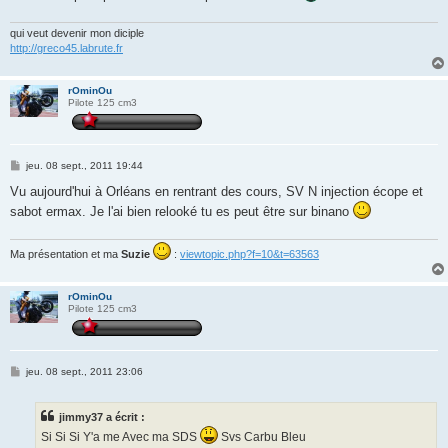
g
e
qui veut devenir mon diciple
http://greco45.labrute.fr
rOminOu
Pilote 125 cm3
M
jeu. 08 sept., 2011 19:44
e
s
Vu aujourd'hui à Orléans en rentrant des cours, SV N injection écope et
s
sabot ermax. Je l'ai bien relooké tu es peut être sur binano
a
g
e
Ma présentation et ma
Suzie
:
viewtopic.php?f=10&t=63563
rOminOu
Pilote 125 cm3
M
jeu. 08 sept., 2011 23:06
e
s
s
jimmy37 a écrit :
a
g
Si Si Si Y'a me Avec ma SDS
Svs Carbu Bleu
e