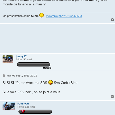
s
monde de binano à la manif?
a
g
e
Ma présentation et ma
Suzie
:
viewtopic.php?f=10&t=63563
jimmy37
Pilote 50 cm3
M
mar. 06 sept., 2011 22:16
e
s
Si Si Si Y'a me Avec ma SDS
Svs Carbu Bleu
s
a
g
Si je vois 2 Sv noir , on se joint à vous
e
rOminOu
Pilote 125 cm3