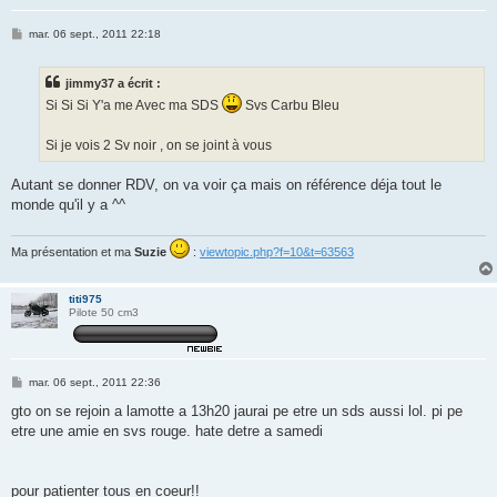
M
mar. 06 sept., 2011 22:18
e
s
s
jimmy37 a écrit :
a
g
Si Si Si Y'a me Avec ma SDS
Svs Carbu Bleu
e
Si je vois 2 Sv noir , on se joint à vous
Autant se donner RDV, on va voir ça mais on référence déja tout le
monde qu'il y a ^^
Ma présentation et ma
Suzie
:
viewtopic.php?f=10&t=63563
titi975
Pilote 50 cm3
M
mar. 06 sept., 2011 22:36
e
s
gto on se rejoin a lamotte a 13h20 jaurai pe etre un sds aussi lol. pi pe
s
etre une amie en svs rouge. hate detre a samedi
a
g
e
pour patienter tous en coeur!!