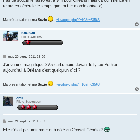
Pas de soucis le rasso est à 14h pour Orléans mais ça commence en
s
retard en générale le temps que tout le monde arrive x)
a
g
e
Ma présentation et ma
Suzie
:
viewtopic.php?f=10&t=63563
rOminOu
Pilote 125 cm3
M
mar. 20 sept., 2011 23:09
e
s
J'ai vu une magnifique SVS carbu noire devant le lycée Pothier
s
aujourd'hui à Orléans c'est quelqu'un d'ici ?
a
g
e
Ma présentation et ma
Suzie
:
viewtopic.php?f=10&t=63563
Anto
Pilote Supersport
M
mer. 21 sept., 2011 18:57
e
s
Elle n'était pas noir mate et à côté du Conseil Général?
s
a
g