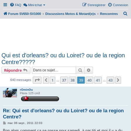
FAQ
Mini-tchat
S’enregistrer
Connexion
R
Forum SV650-SV1000
Discussions Motos & Motard(e)s
Rencontres
e
c
h
e
r
Qui est d'orleans? ou du Loiret? ou de la region
c
Centre?????
h
Rechercher
Recherche avancée
Répondre
e
r
Page
39
sur
43
1
37
38
39
40
41
43
Précédente
Suiv
640 messages
…
…
rOminOu
Pilote 125 cm3
Re: Qui est d'orleans? ou du Loiret? ou de la region
Centre?
M
mar. 06 sept., 2011 22:03
e
s
Bon alors comment ça se passe pour samedi, à par titi et moi il y a du