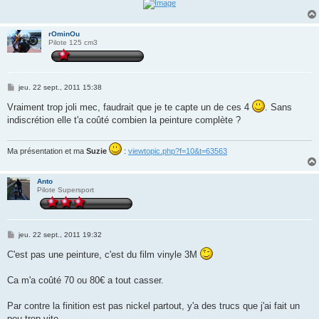
rOminOu
Pilote 125 cm3
M
jeu. 22 sept., 2011 15:38
e
s
Vraiment trop joli mec, faudrait que je te capte un de ces 4
. Sans
s
indiscrétion elle t'a coûté combien la peinture complète ?
a
g
e
Ma présentation et ma
Suzie
:
viewtopic.php?f=10&t=63563
Anto
Pilote Supersport
M
jeu. 22 sept., 2011 19:32
e
s
C'est pas une peinture, c'est du film vinyle 3M
s
a
g
Ca m'a coûté 70 ou 80€ a tout casser.
e
Par contre la finition est pas nickel partout, y'a des trucs que j'ai fait un
peu trop vite.