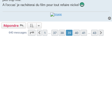
A l'occas' je rachèterai du film pour tout refaire nickel
Répondre
Page
39
sur
43
1
37
38
39
40
41
43
Précédente
Suiv
640 messages
…
…