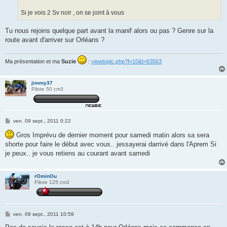
Si je vois 2 Sv noir , on se joint à vous
Tu nous rejoins quelque part avant la manif alors ou pas ? Genre sur la
route avant d'arriver sur Orléans ?
Ma présentation et ma
Suzie
:
viewtopic.php?f=10&t=63563
jimmy37
Pilote 50 cm3
M
ven. 09 sept., 2011 0:22
e
s
Gros Imprévu de dernier moment pour samedi matin alors sa sera
s
shorte pour faire le début avec vous.. jessayerai darrivé dans l'Aprem Si
a
g
je peux.. je vous retiens au courant avant samedi
e
rOminOu
Pilote 125 cm3
M
ven. 09 sept., 2011 10:59
e
s