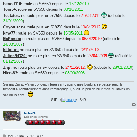
e
benoit110:
roule en SV650 depuis le
17/12/2010
Tom34:
roule en SV650 depuis le
08/10/2011
Teutates:
ne roule plus en SV650 depuis le
21/03/2011
(débuté le
31/01/2009
)
Coyotus:
ne roule plus en SV650 depuis le
10/04/2012
kmy77:
roule en SV650 depuis le
15/05/2011
ExPanda:
ne roule plus en SV650 depuis le
06/03/2010
(débuté le
14/03/2007
)
killpilot:
ne roule plus en SV650 depuis le
20/11/2010
Julien94320:
ne roule plus en SV650 depuis le
25/04/2009
(débuté le
01/12/2007
)
Zlip:
ne roule plus en Sv depuis le
24/11/2012
.
(débuté le
28/01/2010
)
Nico-83:
roule en SV650 depuis le
08/09/2008
Sur ma Ducat' y'a un concept intéressant : quand mes boulons se desserrent, ils
tombent automatiquement dans l'embrayage. Ça fait un peu de bruit mais au moins on
sait où ils sont...
S4R ->
<- S4R
NoNo75
Légende vivante
M
mer. 28 nov., 2012 14:16