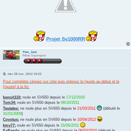
Projet Sv1000RR
Ytse_Jam
Pilote Supersport
M
mer. 28 nov., 2012 16:22
e
s
Pour compléter cliquez sur citer puis enlevez le [quote au début et le
s
[/quote] à la fin.
a
g
e
benoit110:
roule en SV650 depuis le
17/12/2010
Tom34:
roule en SV650 depuis le
08/10/2011
Teutates:
ne roule plus en SV650 depuis le
21/03/2011
(débuté le
31/01/2009
)
Coyotus:
ne roule plus en SV650 depuis le
10/04/2012
kmy77:
roule en SV650 depuis le
15/05/2011
ExPanda:
ne roule plus en SV650 depuis le
06/03/2010
(débuté le