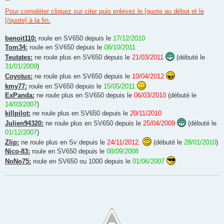
e
s
Pour compléter cliquez sur citer puis enlevez le [quote au début et le
s
[/quote] à la fin.
a
g
e
benoit110:
roule en SV650 depuis le
17/12/2010
Tom34:
roule en SV650 depuis le
08/10/2011
Teutates:
ne roule plus en SV650 depuis le
21/03/2011
(débuté le
31/01/2009
)
Coyotus:
ne roule plus en SV650 depuis le
10/04/2012
kmy77:
roule en SV650 depuis le
15/05/2011
ExPanda:
ne roule plus en SV650 depuis le
06/03/2010
(débuté le
14/03/2007
)
killpilot:
ne roule plus en SV650 depuis le
20/11/2010
Julien94320:
ne roule plus en SV650 depuis le
25/04/2009
(débuté le
01/12/2007
)
Zlip:
ne roule plus en Sv depuis le
24/11/2012
.
(débuté le
28/01/2010
)
Nico-83:
roule en SV650 depuis le
08/09/2008
NoNo75:
roule en SV650 ou 1000 depuis le
01/06/2007