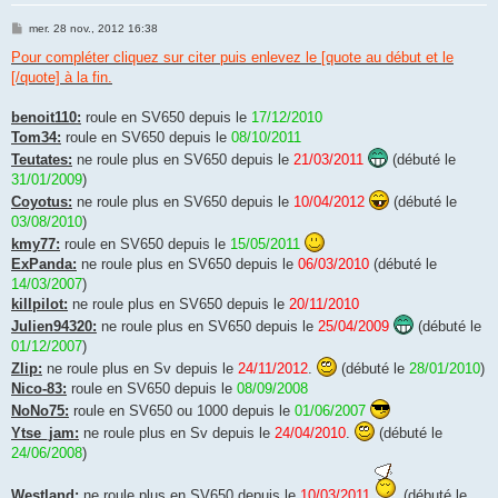
M
mer. 28 nov., 2012 16:38
e
s
Pour compléter cliquez sur citer puis enlevez le [quote au début et le
s
[/quote] à la fin.
a
g
e
benoit110:
roule en SV650 depuis le
17/12/2010
Tom34:
roule en SV650 depuis le
08/10/2011
Teutates:
ne roule plus en SV650 depuis le
21/03/2011
(débuté le
31/01/2009
)
Coyotus:
ne roule plus en SV650 depuis le
10/04/2012
(débuté le
03/08/2010
)
kmy77:
roule en SV650 depuis le
15/05/2011
ExPanda:
ne roule plus en SV650 depuis le
06/03/2010
(débuté le
14/03/2007
)
killpilot:
ne roule plus en SV650 depuis le
20/11/2010
Julien94320:
ne roule plus en SV650 depuis le
25/04/2009
(débuté le
01/12/2007
)
Zlip:
ne roule plus en Sv depuis le
24/11/2012
.
(débuté le
28/01/2010
)
Nico-83:
roule en SV650 depuis le
08/09/2008
NoNo75:
roule en SV650 ou 1000 depuis le
01/06/2007
Ytse_jam:
ne roule plus en Sv depuis le
24/04/2010
.
(débuté le
24/06/2008
)
Westland:
ne roule plus en SV650 depuis le
10/03/2011
(débuté le