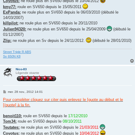
Coyotus:
ne roule plus en SV650 depuis le 10/04/2012
kmy77:
roule en SV650 depuis le 15/05/2011
ExPanda:
ne roule plus en SV650 depuis le 06/03/2010 (débuté le
14/03/2007)
killpilot:
ne roule plus en SV650 depuis le 20/11/2010
Julien94320:
ne roule plus en SV650 depuis le 25/04/2009
(débuté le
01/12/2007)
Zlip:
ne roule plus en Sv depuis le 24/11/2012.
(débuté le 28/01/2010)
Street Triple R ABS
Sv 650N K8
Nico-83
Légende vivante
M
mer. 28 nov., 2012 14:01
e
s
Pour compléter cliquez sur citer puis enlevez le [quote au début et le
s
[/quote] à la fin.
a
g
e
benoit110:
roule en SV650 depuis le
17/12/2010
Tom34:
roule en SV650 depuis le
08/10/2011
Teutates:
ne roule plus en SV650 depuis le
21/03/2011
Coyotus:
ne roule plus en SV650 depuis le
10/04/2012