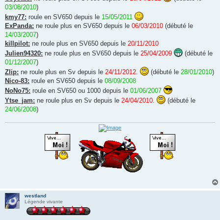
03/08/2010
)
kmy77:
roule en SV650 depuis le
15/05/2011
ExPanda:
ne roule plus en SV650 depuis le
06/03/2010
(débuté le
14/03/2007
)
killpilot:
ne roule plus en SV650 depuis le
20/11/2010
Julien94320:
ne roule plus en SV650 depuis le
25/04/2009
(débuté le
01/12/2007
)
Zlip:
ne roule plus en Sv depuis le
24/11/2012
.
(débuté le
28/01/2010
)
Nico-83:
roule en SV650 depuis le
08/09/2008
NoNo75:
roule en SV650 ou 1000 depuis le
01/06/2007
Ytse_jam:
ne roule plus en Sv depuis le
24/04/2010
.
(débuté le
24/06/2008
)
westland
Légende vivante