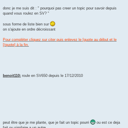
donc je me suis dit : " pourquoi pas creer un topic pour savoir depuis
quand vous roulez en SV? "
sous forme de liste bien sur
on s'ajoute en ordre décroissant
Pour compléter cliquez sur citer puis enlevez le [quote au début et le
[/quote] à la fin.
benoit110:
roule en SV650 depuis le 17/12/2010
peut être que je me plante, que je fait un topic pourri
ou est ce deja
fait ou similaire a un autre