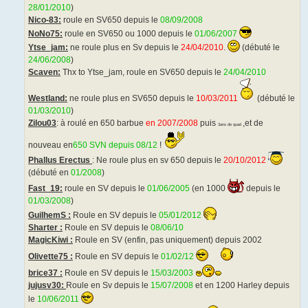
28/01/2010
)
Nico-83:
roule en SV650 depuis le
08/09/2008
NoNo75:
roule en SV650 ou 1000 depuis le
01/06/2007
Ytse_jam:
ne roule plus en Sv depuis le
24/04/2010
.
(débuté le
24/06/2008
)
Scaven:
Thx to Ytse_jam, roule en SV650 depuis le
24/04/2010
Westland:
ne roule plus en SV650 depuis le
10/03/2011
(débuté le
01/03/2010
)
Zilou03
: à roulé en 650 barbue
en 2007/2008
puis
,et de
3ans de quad
nouveau en
650 SVN depuis 08/12
!
Phallus Erectus
: Ne roule plus en sv 650 depuis le
20/10/2012
(débuté en
01/2008
)
Fast_19:
roule en SV depuis le
01/06/2005
(en 1000
depuis le
01/03/2008
)
GuilhemS :
Roule en SV depuis le
05/01/2012
Sharter :
Roule en SV depuis le
08/06/10
MagicKiwi :
Roule en SV (enfin, pas uniquement) depuis 2002
Olivette75 :
Roule en SV depuis le
01/02/12
brice37 :
Roule en SV depuis le
15/03/2003
jujusv30:
Roule en Sv depuis le
15/07/2008
et en 1200 Harley depuis
le
10/06/2011