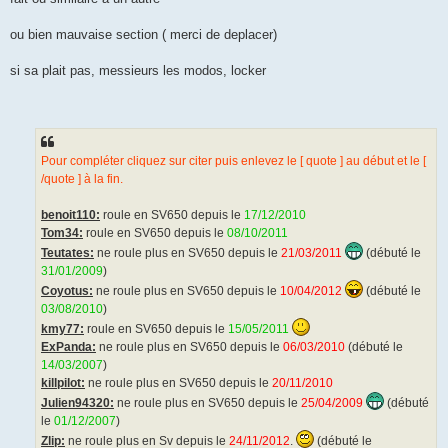
ou bien mauvaise section ( merci de deplacer)
si sa plait pas, messieurs les modos, locker
Pour compléter cliquez sur citer puis enlevez le [ quote ] au début et le [
/quote ] à la fin.
benoit110:
roule en SV650 depuis le
17/12/2010
Tom34:
roule en SV650 depuis le
08/10/2011
Teutates:
ne roule plus en SV650 depuis le
21/03/2011
(débuté le
31/01/2009
)
Coyotus:
ne roule plus en SV650 depuis le
10/04/2012
(débuté le
03/08/2010
)
kmy77:
roule en SV650 depuis le
15/05/2011
ExPanda:
ne roule plus en SV650 depuis le
06/03/2010
(débuté le
14/03/2007
)
killpilot:
ne roule plus en SV650 depuis le
20/11/2010
Julien94320:
ne roule plus en SV650 depuis le
25/04/2009
(débuté
le
01/12/2007
)
Zlip:
ne roule plus en Sv depuis le
24/11/2012
.
(débuté le