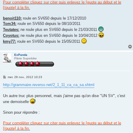
s
Pour compléter cliquez sur citer puis enlevez le [quote au début et le
s
[/quote] à la fin.
a
g
e
benoit110:
roule en SV650 depuis le 17/12/2010
Tom34:
roule en SV650 depuis le 08/10/2011
Teutates:
ne roule plus en SV650 depuis le 21/03/2011
Coyotus:
ne roule plus en SV650 depuis le 10/04/2012
kmy77:
roule en SV650 depuis le 15/05/2011
ExPanda
Pilote Superbike
M
mer. 28 nov., 2012 10:23
e
s
http://grammaire.reverso.net/2_1_11_ca_ca_sa.shtml
s
a
g
Un autre truc plus personnel, mais j'aime pas qu'on dise "UN SV", c'est
e
une demoiselle
Sinon pour répondre :
Pour compléter cliquez sur citer puis enlevez le [quote au début et le
[/quote] à la fin.