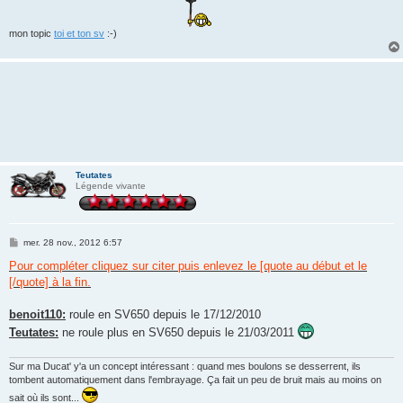
mon topic
toi et ton sv
:-)
Teutates
Légende vivante
M
mer. 28 nov., 2012 6:57
e
s
Pour compléter cliquez sur citer puis enlevez le [quote au début et le
s
[/quote] à la fin.
a
g
e
benoit110:
roule en SV650 depuis le 17/12/2010
Teutates:
ne roule plus en SV650 depuis le 21/03/2011
Sur ma Ducat' y'a un concept intéressant : quand mes boulons se desserrent, ils
tombent automatiquement dans l'embrayage. Ça fait un peu de bruit mais au moins on
sait où ils sont...