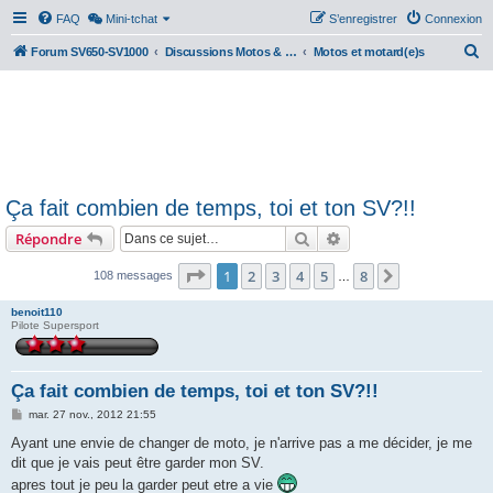
FAQ
Mini-tchat
S’enregistrer
Connexion
R
Forum SV650-SV1000
Discussions Motos & Motard(e)s
Motos et motard(e)s
e
c
h
e
r
Ça fait combien de temps, toi et ton SV?!!
c
Rechercher
Recherche avancée
Répondre
h
e
Page
1
sur
8
1
2
3
4
5
8
Suivante
108 messages
…
r
benoit110
Pilote Supersport
Ça fait combien de temps, toi et ton SV?!!
M
mar. 27 nov., 2012 21:55
e
s
Ayant une envie de changer de moto, je n'arrive pas a me décider, je me
s
dit que je vais peut être garder mon SV.
a
g
apres tout je peu la garder peut etre a vie
e