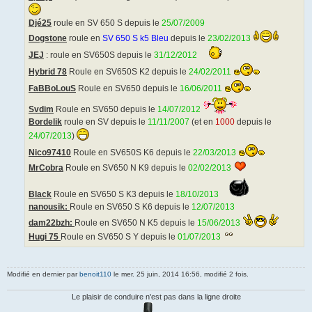
Djé25
roule en SV 650 S depuis le
25/07/2009
Dogstone
roule en
SV 650 S k5 Bleu
depuis le
23/02/2013
JEJ
: roule en SV650S depuis le
31/12/2012
Hybrid 78
Roule en SV650S K2 depuis le
24/02/2011
FaBBoLouS
Roule en SV650 depuis le
16/06/2011
Svdim
Roule en SV650 depuis le
14/07/2012
Bordelik
roule en SV depuis le
11/11/2007
(et en
1000
depuis le
24/07/2013
)
Nico97410
Roule en SV650S K6 depuis le
22/03/2013
MrCobra
Roule en SV650 N K9 depuis le
02/02/2013
Black
Roule en SV650 S K3 depuis le
18/10/2013
nanousik:
Roule en SV650 S K6 depuis le
12/07/2013
dam22bzh:
Roule en SV650 N K5 depuis le
15/06/2013
Hugi 75
Roule en SV650 S Y depuis le
01/07/2013
Modifié en dernier par
benoit110
le mer. 25 juin, 2014 16:56, modifié 2 fois.
Le plaisir de conduire n'est pas dans la ligne droite