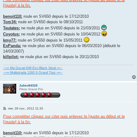
s
[/quote] à la fin.
a
g
e
benoit110:
roule en SV650 depuis le 17/12/2010
Tom34:
roule en SV650 depuis le 08/10/2011
Teutates:
ne roule plus en SV650 depuis le 21/03/2011
Coyotus:
ne roule plus en SV650 depuis le 10/04/2012
kmy77:
roule en SV650 depuis le 15/05/2011
ExPanda:
ne roule plus en SV650 depuis le 06/03/2010 (débuté le
14/03/2007)
killpilot:
ne roule plus en SV650 depuis le 20/11/2010
--== Ma Ducati 848 Evo Black Steal ==--
--== Multistrada 1260 S Grand Tour ==--
Julien94320
Pilote Grand Prix
M
mer. 28 nov., 2012 11:33
e
s
Pour compléter cliquez sur citer puis enlevez le [quote au début et le
s
[/quote] à la fin.
a
g
e
benoit110:
roule en SV650 depuis le 17/12/2010