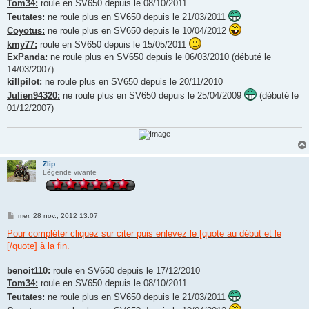
Tom34:
roule en SV650 depuis le 08/10/2011
Teutates:
ne roule plus en SV650 depuis le 21/03/2011
Coyotus:
ne roule plus en SV650 depuis le 10/04/2012
kmy77:
roule en SV650 depuis le 15/05/2011
ExPanda:
ne roule plus en SV650 depuis le 06/03/2010 (débuté le
14/03/2007)
killpilot:
ne roule plus en SV650 depuis le 20/11/2010
Julien94320:
ne roule plus en SV650 depuis le 25/04/2009
(débuté le
01/12/2007)
Zlip
Légende vivante
M
mer. 28 nov., 2012 13:07
e
s
Pour compléter cliquez sur citer puis enlevez le [quote au début et le
s
[/quote] à la fin.
a
g
e
benoit110:
roule en SV650 depuis le 17/12/2010
Tom34:
roule en SV650 depuis le 08/10/2011
Teutates:
ne roule plus en SV650 depuis le 21/03/2011