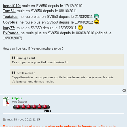
benoit110:
roule en SV650 depuis le 17/12/2010
Tom34:
roule en SV650 depuis le 08/10/2011
Teutates:
ne roule plus en SV650 depuis le 21/03/2011
Coyotus:
ne roule plus en SV650 depuis le 10/04/2012
kmy77:
roule en SV650 depuis le 15/05/2011
ExPanda:
ne roule plus en SV650 depuis le 06/03/2010 (débuté le
14/03/2007)
How can I be lost, if I've got nowhere to go ?
Fuollig a écrit :
T'es un peu une pute Zed quand même !!!!
Zed03 a écrit :
Rappelle-moi de me couper une couille la prochaine fois que je remet les pots
d'origine sur une de mes meules
killpilot
Modérateur
M
mer. 28 nov., 2012 11:15
e
s
Pour compléter cliquez sur citer puis enlevez le [quote au début et le