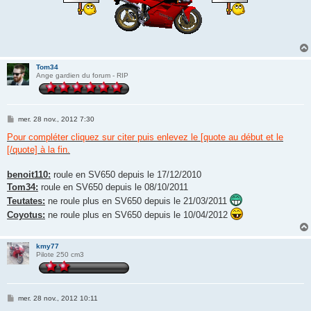
Tom34
Ange gardien du forum - RIP
M
mer. 28 nov., 2012 7:30
e
s
Pour compléter cliquez sur citer puis enlevez le [quote au début et le
s
[/quote] à la fin.
a
g
e
benoit110:
roule en SV650 depuis le 17/12/2010
Tom34:
roule en SV650 depuis le 08/10/2011
Teutates:
ne roule plus en SV650 depuis le 21/03/2011
Coyotus:
ne roule plus en SV650 depuis le 10/04/2012
kmy77
Pilote 250 cm3
M
mer. 28 nov., 2012 10:11
e