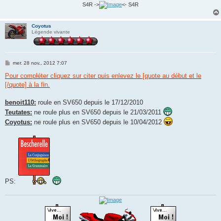
S4R ->
<- S4R
Coyotus
Légende vivante
M
mer. 28 nov., 2012 7:07
e
s
Pour compléter cliquez sur citer puis enlevez le [quote au début et le
s
[/quote] à la fin.
a
g
e
benoit110:
roule en SV650 depuis le 17/12/2010
Teutates:
ne roule plus en SV650 depuis le 21/03/2011
Coyotus:
ne roule plus en SV650 depuis le 10/04/2012
PS: