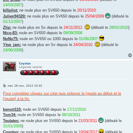
14/03/2007
)
killpilot:
ne roule plus en SV650 depuis le
20/11/2010
Julien94320:
ne roule plus en SV650 depuis le
25/04/2009
(débuté le
01/12/2007
)
Zlip:
ne roule plus en Sv depuis le
24/11/2012
.
(débuté le
28/01/2010
)
Nico-83:
roule en SV650 depuis le
08/09/2008
NoNo75:
roule en SV650 ou 1000 depuis le
01/06/2007
Ytse_jam:
ne roule plus en Sv depuis le
24/04/2010
.
(débuté le
24/06/2008
)
Coyotus
Légende vivante
M
mer. 28 nov., 2012 16:32
e
s
Pour compléter cliquez sur citer puis enlevez le [quote au début et le
s
[/quote] à la fin.
a
g
e
benoit110:
roule en SV650 depuis le
17/12/2010
Tom34:
roule en SV650 depuis le
08/10/2011
Teutates:
ne roule plus en SV650 depuis le
21/03/2011
(débuté le
31/01/2009
)
Coyotus:
ne roule plus en SV650 depuis le
10/04/2012
(débuté le