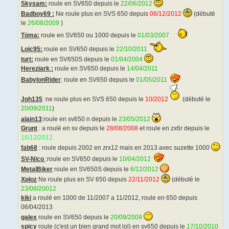
Skysam:
roule en SV650 depuis le
22/06/2012
Badboy69 :
Ne roule plus en SVS 650 depuis
08/12/2012
(débuté
le
26/08/2009
)
Töma:
roule en SV650 ou 1000 depuis le
01/03/2007
Loïc95:
roule en SV650 depuis le
22/10/2011
turt:
roule en SV650S depuis le
01/04/2004
Hereziark :
roule en SV650 depuis le
14/04/2011
BabylonRider
: roule en SV650 depuis le
01/05/2011
Joh135
:ne roule plus en SVS 650 depuis le
10/2012
(débuté le
20/09/2011
)
alain13
:roule en sv650 n depuis le
23/05/2012
Grunt
: a roulé en sv depuis le
28/08/2008
et roule en zx6r depuis le
16/12/2012
fab68
: roule depuis 2002 en zrx12 mais en 2013 avec suzette 1000
SV-Nico
:roule en SV650 depuis le
10/04/2012
MetalBiker
roule en SV650S depuis le
6/12/2012
Xploz
Ne roule plus en SV 650 depuis
22/11/2012
(débuté le
23/08/20012
kiki
a roulé en 1000 de 11/2007 a 11/2012, roule en 650 depuis
06/04/2013
galex
roule en SV650 depuis le
20/09/2009
spicy
roule (c'est un bien grand mot lol) en sv650 depuis le
17/10/2010