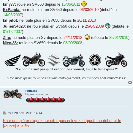
kmy77:
roule en SV650 depuis le
15/05/2011
ExPanda:
ne roule plus en SV650 depuis le
06/03/2010
(débuté le
14/03/2007
)
killpilot:
ne roule plus en SV650 depuis le
20/11/2010
Julien94320:
ne roule plus en SV650 depuis le
25/04/2009
(débuté le
01/12/2007
)
Zlip:
ne roule plus en Sv depuis le
24/11/2012
.
(débuté le
28/01/2010
)
Nico-83:
roule en SV650 depuis le
08/09/2008
"Le con ne sait pas qu'il est con, le connard, lui, il le fait exprès !"
"Une moto qui ne roule pas est une moto qui meurt, les miennes sont immortelles !"
Teutates
Légende vivante
M
mer. 28 nov., 2012 14:14
e
s
Pour compléter cliquez sur citer puis enlevez le [quote au début et le
s
[/quote] à la fin.
a
g