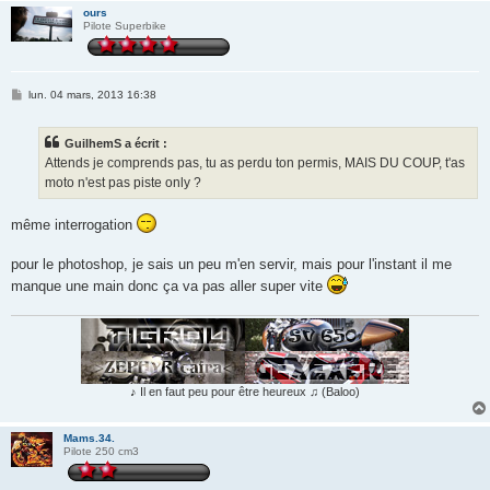
ours
Pilote Superbike
M
lun. 04 mars, 2013 16:38
e
s
s
GuilhemS a écrit :
a
g
Attends je comprends pas, tu as perdu ton permis, MAIS DU COUP, t'as
e
moto n'est pas piste only ?
même interrogation
pour le photoshop, je sais un peu m'en servir, mais pour l'instant il me
manque une main donc ça va pas aller super vite
♪ Il en faut peu pour être heureux ♫ (Baloo)
Mams.34.
Pilote 250 cm3