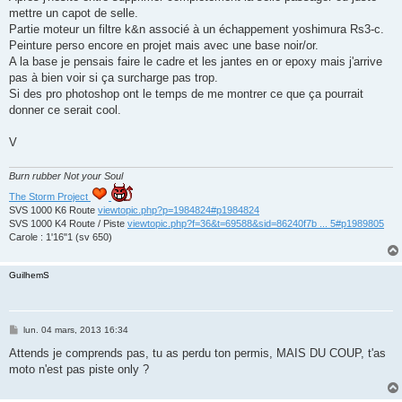
mettre un capot de selle.
Partie moteur un filtre k&n associé à un échappement yoshimura Rs3-c.
Peinture perso encore en projet mais avec une base noir/or.
A la base je pensais faire le cadre et les jantes en or epoxy mais j'arrive
pas à bien voir si ça surcharge pas trop.
Si des pro photoshop ont le temps de me montrer ce que ça pourrait
donner ce serait cool.
V
Burn rubber Not your Soul
The Storm Project
SVS 1000 K6 Route
viewtopic.php?p=1984824#p1984824
SVS 1000 K4 Route / Piste
viewtopic.php?f=36&t=69588&sid=86240f7b ... 5#p1989805
Carole : 1'16"1 (sv 650)
GuilhemS
M
lun. 04 mars, 2013 16:34
e
s
Attends je comprends pas, tu as perdu ton permis, MAIS DU COUP, t'as
s
moto n'est pas piste only ?
a
g
e