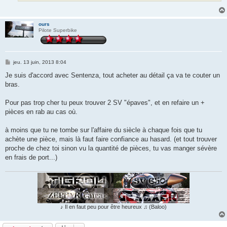
ours
Pilote Superbike
M
jeu. 13 juin, 2013 8:04
e
s
Je suis d'accord avec Sentenza, tout acheter au détail ça va te couter un
s
bras.
a
g
e
Pour pas trop cher tu peux trouver 2 SV "épaves", et en refaire un +
pièces en rab au cas où.
à moins que tu ne tombe sur l'affaire du siècle à chaque fois que tu
achète une pièce, mais là faut faire confiance au hasard. (et tout trouver
proche de chez toi sinon vu la quantité de pièces, tu vas manger sévère
en frais de port...)
♪ Il en faut peu pour être heureux ♫ (Baloo)