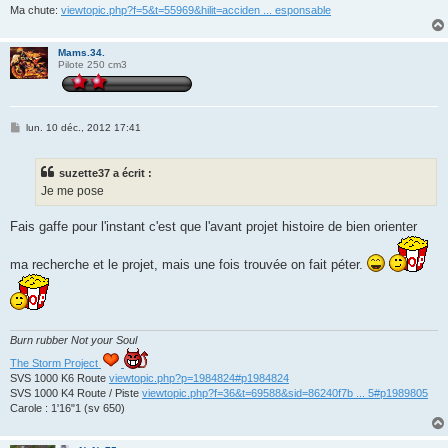
Ma chute:
viewtopic.php?f=5&t=55969&hilit=acciden ... esponsable
Mams.34.
Pilote 250 cm3
M
lun. 10 déc., 2012 17:41
e
s
s
suzette37 a écrit :
a
g
Je me pose
e
Fais gaffe pour l'instant c'est que l'avant projet histoire de bien orienter
ma recherche et le projet, mais une fois trouvée on fait péter.
Burn rubber Not your Soul
The Storm Project
SVS 1000 K6 Route
viewtopic.php?p=1984824#p1984824
SVS 1000 K4 Route / Piste
viewtopic.php?f=36&t=69588&sid=86240f7b ... 5#p1989805
Carole : 1'16"1 (sv 650)