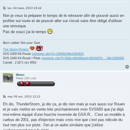
M
lun. 04 mars, 2013 16:44
e
s
Non je veux la préparer le temps de le retrouver afin de pouvoir aussi en
s
profiter sur route et de pouvoir aller sur circuit sans être obligé d'utiliser
a
g
une remorque.
e
Pas de souci j'ai le temps
.
Burn rubber Not your Soul
The Storm Project
SVS 1000 K6 Route
viewtopic.php?p=1984824#p1984824
SVS 1000 K4 Route / Piste
viewtopic.php?f=36&t=69588&sid=86240f7b ... 5#p1989805
Carole : 1'16"1 (sv 650)
Momo
Pilote 250 cm3
M
mar. 09 avr., 2013 12:12
e
s
Eh dis, ThunderStorm, je dis ça, je dis rien mais je suis aussi sur Rouen
s
et je vais mettre en vente très prochainement mon SVS650 que j'ai déjà
a
g
moi-même équipé d'une fourche inversée de GSX-R... C'est un modèle à
e
carbus de 2001, pas d'injection mais crois moi que c'est pas ridicule du
tout non plus sur piste. J'en ai un autre similaire que j'utilise