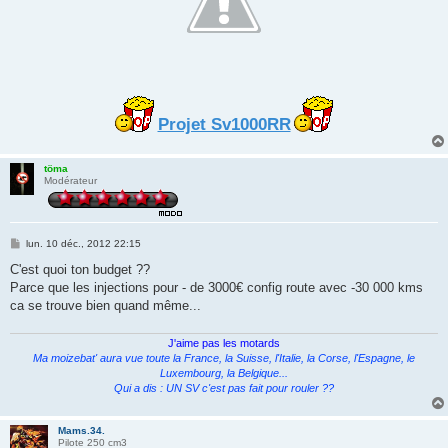
Projet Sv1000RR
töma
Modérateur
M
lun. 10 déc., 2012 22:15
e
s
C'est quoi ton budget ??
s
Parce que les injections pour - de 3000€ config route avec -30 000 kms
a
g
ca se trouve bien quand même...
e
J'aime pas les motards
Ma moizebat' aura vue toute la France, la Suisse, l'Italie, la Corse, l'Espagne, le
Luxembourg, la Belgique...
Qui a dis : UN SV c'est pas fait pour rouler ??
Mams.34.
Pilote 250 cm3