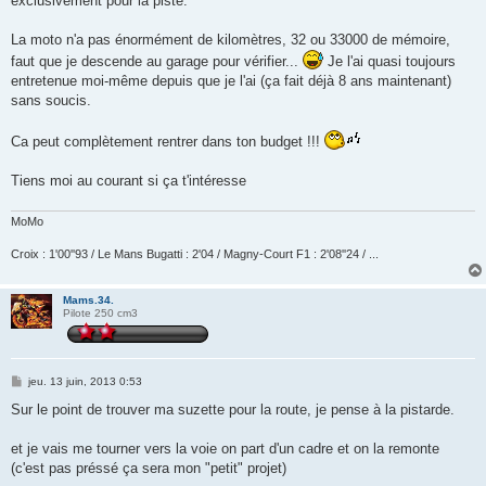
exclusivement pour la piste.
La moto n'a pas énormément de kilomètres, 32 ou 33000 de mémoire,
faut que je descende au garage pour vérifier...
Je l'ai quasi toujours
entretenue moi-même depuis que je l'ai (ça fait déjà 8 ans maintenant)
sans soucis.
Ca peut complètement rentrer dans ton budget !!!
Tiens moi au courant si ça t'intéresse
MoMo
Croix : 1'00''93 / Le Mans Bugatti : 2'04 / Magny-Court F1 : 2'08''24 / ...
Mams.34.
Pilote 250 cm3
M
jeu. 13 juin, 2013 0:53
e
s
Sur le point de trouver ma suzette pour la route, je pense à la pistarde.
s
a
g
et je vais me tourner vers la voie on part d'un cadre et on la remonte
e
(c'est pas préssé ça sera mon "petit" projet)