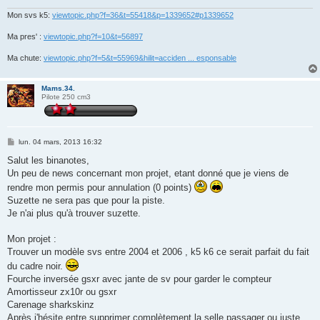
Mon svs k5:
viewtopic.php?f=36&t=55418&p=1339652#p1339652
Ma pres' :
viewtopic.php?f=10&t=56897
Ma chute:
viewtopic.php?f=5&t=55969&hilit=acciden ... esponsable
Mams.34.
Pilote 250 cm3
M
lun. 04 mars, 2013 16:32
e
s
Salut les binanotes,
s
Un peu de news concernant mon projet, etant donné que je viens de
a
g
rendre mon permis pour annulation (0 points)
e
Suzette ne sera pas que pour la piste.
Je n'ai plus qu'à trouver suzette.
Mon projet :
Trouver un modèle svs entre 2004 et 2006 , k5 k6 ce serait parfait du fait
du cadre noir.
Fourche inversée gsxr avec jante de sv pour garder le compteur
Amortisseur zx10r ou gsxr
Carenage sharkskinz
Après j'hésite entre supprimer complètement la selle passager ou juste