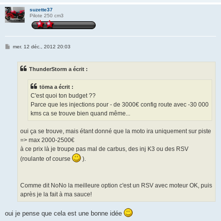
suzette37
Pilote 250 cm3
M
mer. 12 déc., 2012 20:03
e
s
s
ThunderStorm a écrit :
a
g
e
töma a écrit :
C'est quoi ton budget ??
Parce que les injections pour - de 3000€ config route avec -30 000
kms ca se trouve bien quand même...
oui ça se trouve, mais étant donné que la moto ira uniquement sur piste
=> max 2000-2500€
à ce prix là je troupe pas mal de carbus, des inj K3 ou des RSV
(roulante of course
).
Comme dit NoNo la meilleure option c'est un RSV avec moteur OK, puis
après je la fait à ma sauce!
oui je pense que cela est une bonne idée