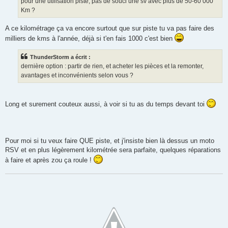
pour une utilisation piste, pas de souci une sv avec plus de 50-60 000
Km ?
A ce kilométrage ça va encore surtout que sur piste tu va pas faire des
milliers de kms à l'année, déjà si t'en fais 1000 c'est bien
ThunderStorm a écrit :
dernière option : partir de rien, et acheter les pièces et la remonter,
avantages et inconvénients selon vous ?
Long et surement couteux aussi, à voir si tu as du temps devant toi
Pour moi si tu veux faire QUE piste, et j'insiste bien là dessus un moto
RSV et en plus légèrement kilométrée sera parfaite, quelques réparations
à faire et après zou ça roule !