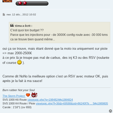
M
mer. 12 déc., 2012 10:02
e
s
s
töma a écrit :
a
g
C'est quoi ton budget ??
e
Parce que les injections pour - de 3000€ config route avec -30 000 kms
ca se trouve bien quand même...
oui ça se trouve, mais étant donné que la moto ira uniquement sur piste
=> max 2000-2500€
à ce prix là je troupe pas mal de carbus, des inj K3 ou des RSV (roulante
of course
).
Comme dit NoNo la meilleure option c'est un RSV avec moteur OK, puis
après je la fait à ma sauce!
Burn rubber Not your Soul
The Storm Project
SVS 1000 K6 Route
viewtopic.php?p=1984824#p1984824
SVS 1000 K4 Route / Piste
viewtopic.php?f=36&t=69588&sid=86240f7b ... 5#p1989805
Carole : 1'16"1 (sv 650)