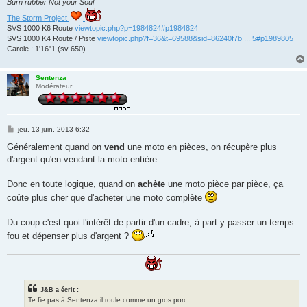
Burn rubber Not your Soul
The Storm Project
SVS 1000 K6 Route
viewtopic.php?p=1984824#p1984824
SVS 1000 K4 Route / Piste
viewtopic.php?f=36&t=69588&sid=86240f7b ... 5#p1989805
Carole : 1'16"1 (sv 650)
Sentenza
Modérateur
M
jeu. 13 juin, 2013 6:32
e
s
Généralement quand on
vend
une moto en pièces, on récupère plus
s
d'argent qu'en vendant la moto entière.
a
g
e
Donc en toute logique, quand on
achète
une moto pièce par pièce, ça
coûte plus cher que d'acheter une moto complète
Du coup c'est quoi l'intérêt de partir d'un cadre, à part y passer un temps
fou et dépenser plus d'argent ?
J&B a écrit :
Te fie pas à Sentenza il roule comme un gros porc ...