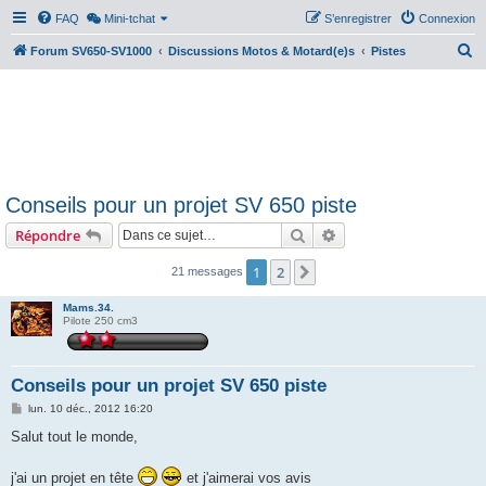
FAQ
Mini-tchat
S’enregistrer
Connexion
R
Forum SV650-SV1000
Discussions Motos & Motard(e)s
Pistes
e
c
h
e
r
Conseils pour un projet SV 650 piste
c
Rechercher
Recherche avancée
Répondre
h
e
1
2
Suivante
21 messages
r
Mams.34.
Pilote 250 cm3
Conseils pour un projet SV 650 piste
M
lun. 10 déc., 2012 16:20
e
s
Salut tout le monde,
s
a
g
j'ai un projet en tête
et j'aimerai vos avis
e