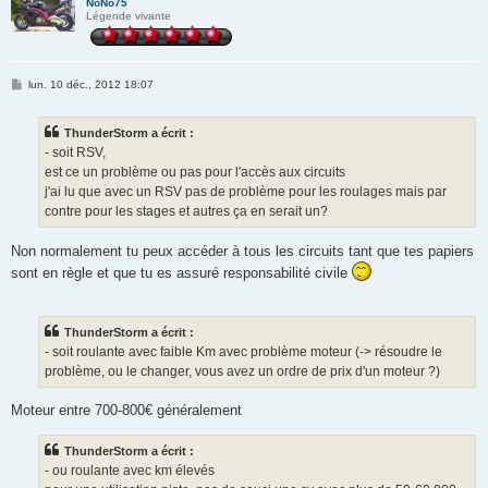
NoNo75
Légende vivante
M
lun. 10 déc., 2012 18:07
e
s
s
ThunderStorm a écrit :
a
g
- soit RSV,
e
est ce un problème ou pas pour l'accès aux circuits
j'ai lu que avec un RSV pas de problème pour les roulages mais par
contre pour les stages et autres ça en serait un?
Non normalement tu peux accéder à tous les circuits tant que tes papiers
sont en règle et que tu es assuré responsabilité civile
ThunderStorm a écrit :
- soit roulante avec faible Km avec problème moteur (-> résoudre le
problème, ou le changer, vous avez un ordre de prix d'un moteur ?)
Moteur entre 700-800€ généralement
ThunderStorm a écrit :
- ou roulante avec km élevés