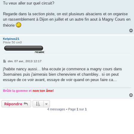
s
Tu veux aller sur quel circuit?
s
a
g
Regarde dans la section piste, on est plusieurs alsaciens et on organise
e
un rassemblement à Dijon en juillet et un autre fin aout à Magny Cours en
théorie
Kelpinos21
Pilote 50 cm3
M
dim. 07 avr., 2013 12:17
e
s
j'habite nancy aussi... bha ecoute je commence a magny cours dans
s
3semaines puis j'aimerais bien cheneviere et chambley.. si on peut
a
g
essaye de ce voir avant, essaye de voir quand on peux faire ca...
e
Brûle la gomme et
non ton âme!
Répondre
4 messages • Page
1
sur
1