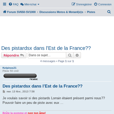
FAQ
Mini-tchat
S’enregistrer
Connexion
R
Forum SV650-SV1000
Discussions Motos & Motard(e)s
Pistes
e
c
h
e
r
Des pistardsx dans l'Est de la France??
c
Rechercher
Recherche avancée
Répondre
h
e
4 messages • Page
1
sur
1
r
Kelpinos21
Pilote 50 cm3
Des pistardsx dans l'Est de la France??
M
mer. 13 févr., 2013 7:58
e
s
Je voulais savoir si des pistards Lorrain étaient présent parmi nous??
s
Pouvoir faire un peu de piste avec eux ...
a
g
e
Brûle la gomme et
non ton âme!