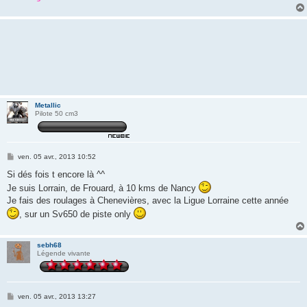
Metallic
Pilote 50 cm3
M
ven. 05 avr., 2013 10:52
e
s
Si dés fois t encore là ^^
s
Je suis Lorrain, de Frouard, à 10 kms de Nancy
a
g
Je fais des roulages à Chenevières, avec la Ligue Lorraine cette année
e
, sur un Sv650 de piste only
sebh68
Légende vivante
M
ven. 05 avr., 2013 13:27
e