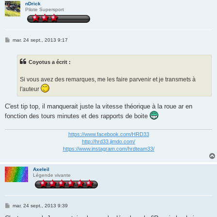
nDrick
Pilote Supersport
M
mar. 24 sept., 2013 9:17
e
s
s
Coyotus a écrit :
a
g
e
Si vous avez des remarques, me les faire parvenir et je transmets à
l'auteur
C'est tip top, il manquerait juste la vitesse théorique à la roue ar en
fonction des tours minutes et des rapports de boite
https://www.facebook.com/HRD33
http://hrd33.jimdo.com/
https://www.instagram.com/hrdteam33/
Axeleil
Légende vivante
M
mar. 24 sept., 2013 9:39
e
s