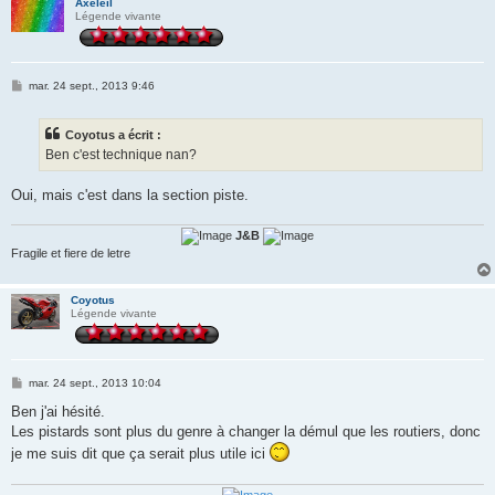
Axeleil
Légende vivante
M
mar. 24 sept., 2013 9:46
e
s
s
Coyotus a écrit :
a
g
Ben c'est technique nan?
e
Oui, mais c'est dans la section piste.
J&B
Fragile et fiere de letre
Coyotus
Légende vivante
M
mar. 24 sept., 2013 10:04
e
s
Ben j'ai hésité.
s
Les pistards sont plus du genre à changer la démul que les routiers, donc
a
g
je me suis dit que ça serait plus utile ici
e