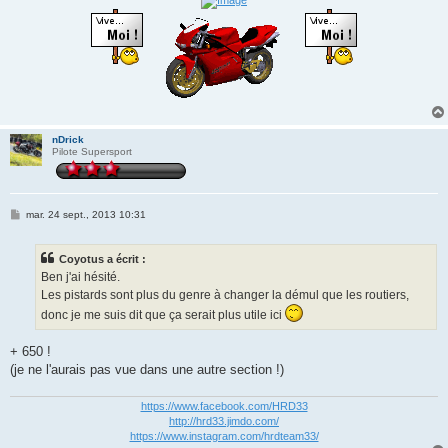
nDrick
Pilote Supersport
M
mar. 24 sept., 2013 10:31
e
s
s
Coyotus a écrit :
a
g
Ben j'ai hésité.
e
Les pistards sont plus du genre à changer la démul que les routiers,
donc je me suis dit que ça serait plus utile ici
+ 650 !
(je ne l'aurais pas vue dans une autre section !)
https://www.facebook.com/HRD33
http://hrd33.jimdo.com/
https://www.instagram.com/hrdteam33/