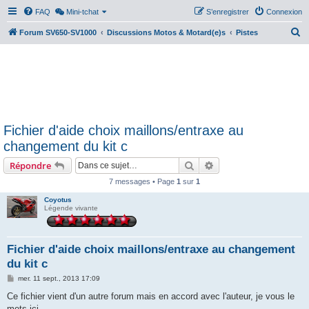
FAQ
Mini-tchat
S’enregistrer
Connexion
R
Forum SV650-SV1000
Discussions Motos & Motard(e)s
Pistes
e
c
h
e
r
Fichier d'aide choix maillons/entraxe au
c
changement du kit c
h
Rechercher
Recherche avancée
Répondre
e
r
7 messages • Page
1
sur
1
Coyotus
Légende vivante
Fichier d'aide choix maillons/entraxe au changement
du kit c
M
mer. 11 sept., 2013 17:09
e
s
Ce fichier vient d'un autre forum mais en accord avec l'auteur, je vous le
s
mets ici