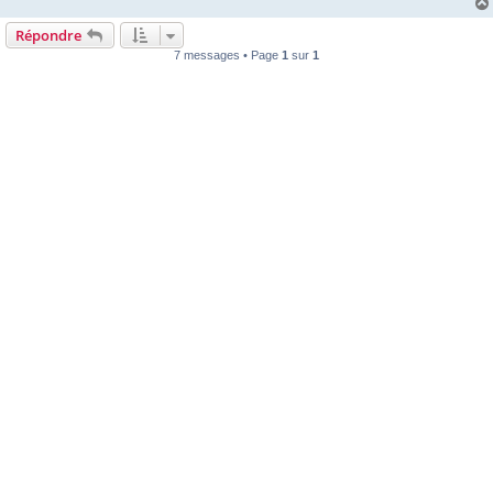
Répondre
7 messages • Page
1
sur
1