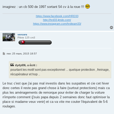
imaginez : un cb 500 de 1997 sortant 54 cv à la roue !!!
https://www.facebook.com/HRD33
http://hrd33.jimdo.com/
https://www.instagram.com/hrdteam33/
vercors
Pilote 125 cm3
M
mer. 25 mars, 2015 18:57
e
s
s
dydy69L a écrit :
a
g
pourtant les motif sont pas exceptionnel ... quelque protection , freinage,
e
récupérateur et hop ..
Le truc c'est que j'ai pas mal investis dans les suspattes et cie cet hiver
donc certes il reste pas grand chose à faire (surtout protections) mais ca
plus les aménagements de remorque pour éviter de charger la voiture
n'importe comment (j'suis papa depuis 2 semaines donc faut optimiser la
place si madame veux venir) et ca va vite me couter l'équivalent de 5-6
roulages.