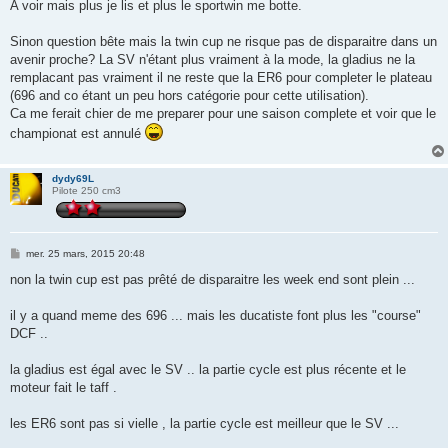
A voir mais plus je lis et plus le sportwin me botte.
Sinon question bête mais la twin cup ne risque pas de disparaitre dans un
avenir proche? La SV n'étant plus vraiment à la mode, la gladius ne la
remplacant pas vraiment il ne reste que la ER6 pour completer le plateau
(696 and co étant un peu hors catégorie pour cette utilisation).
Ca me ferait chier de me preparer pour une saison complete et voir que le
championat est annulé
dydy69L
Pilote 250 cm3
M
mer. 25 mars, 2015 20:48
e
s
non la twin cup est pas prêté de disparaitre les week end sont plein ...
s
a
g
il y a quand meme des 696 ... mais les ducatiste font plus les "course"
e
DCF ..
la gladius est égal avec le SV .. la partie cycle est plus récente et le
moteur fait le taff .
les ER6 sont pas si vielle , la partie cycle est meilleur que le SV ...