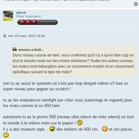
nDrick
Pilote Supersport
M
mer. 25 mars, 2015 18:34
e
s
s
vercors a écrit :
a
g
Donc niveau course en twin, vous confirmez qu'il n'y a qu'en twin cup on
e
tout le monde roule sur des motos similaires? Toutes les autres courses,
les motos sont mélangées avec un classement scratch et un classement
spécifique suivant le type de moto?
non tu as aussi le sportwin où c'est pas trop éloigné même s'il faut un
super niveau pour gagner au scratch !
tu as les endurances twinlight par chez nous (saintonge et vigeant) pour
les moto comme le sv 650 hein
autrement tu as le promo 500 (niveau ultra relevé de chez relevé) où tout
le monde à la même moto sur le papier !
il y a des moteurs tapé...
des boitiers de 600 cbr...
et j'en passe...