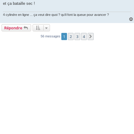
et ça bataille sec !
4 cylindre en ligne ... ça veut dire quoi ? qu'il font la queue pour avancer ?
Répondre
1
2
3
4
Suivante
56 messages