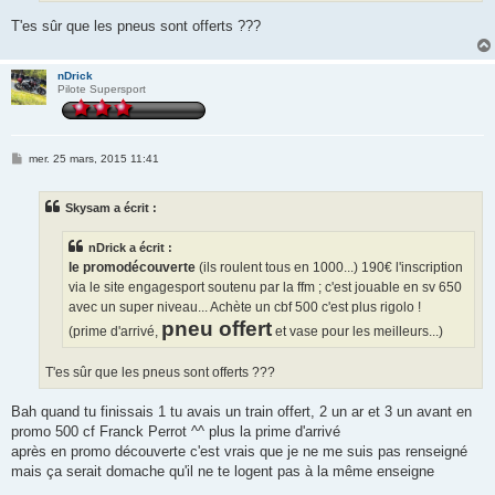
T'es sûr que les pneus sont offerts ???
nDrick
Pilote Supersport
M
mer. 25 mars, 2015 11:41
e
s
s
Skysam a écrit :
a
g
e
nDrick a écrit :
le promodécouverte
(ils roulent tous en 1000...) 190€ l'inscription
via le site engagesport soutenu par la ffm ; c'est jouable en sv 650
avec un super niveau... Achète un cbf 500 c'est plus rigolo !
pneu offert
(prime d'arrivé,
et vase pour les meilleurs...)
T'es sûr que les pneus sont offerts ???
Bah quand tu finissais 1 tu avais un train offert, 2 un ar et 3 un avant en
promo 500 cf Franck Perrot ^^ plus la prime d'arrivé
après en promo découverte c'est vrais que je ne me suis pas renseigné
mais ça serait domache qu'il ne te logent pas à la même enseigne