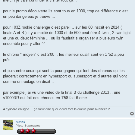
merci ! je vais continuer a visiter tout ça ..
s
a
g
pour le promo découverte ils sont tous en 1000, trop de différence c est
e
un peu dangereux je trouve ...
pour l 03Z rookie challenge c est pareil .. sur les 80 inscrit en 2014 (
finale A et B ) il y a moitié de 1000 et de 600 peut être 4 twin , 2 twin light
et une ou deux féminine ... ou ils faudrait s organiser a plusieurs twin
ensemble pour y aller ^^
le chrono " moyen" c est 2'00 .. les meilleur qualif sont en 1 '52 a peu
près .
et puis entre ceux qui sont la pour gagner qui font des chronos qui les
placerait correctement en hypersport ou supersport et d autres qui vont
comme un roulage on dirait ..
par exemple j ai vu une video de la final B du challenge 2013 .. une
s1000RR qui fait des chronos en 1'58 fait 6 eme .
4 cylindre en ligne ... ça veut dire quoi ? qu'il font la queue pour avancer ?
nDrick
Pilote Supersport