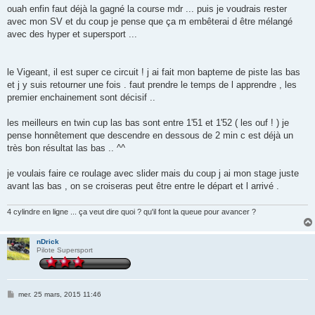
s
ouah enfin faut déjà la gagné la course mdr ... puis je voudrais rester
s
avec mon SV et du coup je pense que ça m embêterai d être mélangé
a
g
avec des hyper et supersport ...
e
le Vigeant, il est super ce circuit ! j ai fait mon bapteme de piste las bas
et j y suis retourner une fois . faut prendre le temps de l apprendre , les
premier enchainement sont décisif ..
les meilleurs en twin cup las bas sont entre 1'51 et 1'52 ( les ouf ! ) je
pense honnêtement que descendre en dessous de 2 min c est déjà un
très bon résultat las bas .. ^^
je voulais faire ce roulage avec slider mais du coup j ai mon stage juste
avant las bas , on se croiseras peut être entre le départ et l arrivé .
4 cylindre en ligne ... ça veut dire quoi ? qu'il font la queue pour avancer ?
nDrick
Pilote Supersport
M
mer. 25 mars, 2015 11:46
e
s