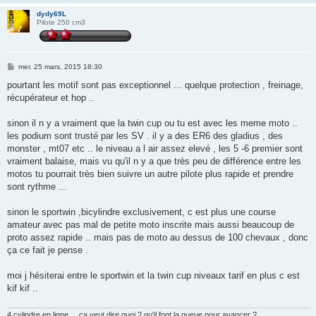
dydy69L
Pilote 250 cm3
M
mer. 25 mars, 2015 18:30
e
s
pourtant les motif sont pas exceptionnel ... quelque protection , freinage,
s
récupérateur et hop ..
a
g
e
sinon il n y a vraiment que la twin cup ou tu est avec les meme moto ..
les podium sont trusté par les SV . il y a des ER6 des gladius , des
monster , mt07 etc .. le niveau a l air assez elevé , les 5 -6 premier sont
vraiment balaise, mais vu qu'il n y a que très peu de différence entre les
motos tu pourrait très bien suivre un autre pilote plus rapide et prendre
sont rythme ...
sinon le sportwin ,bicylindre exclusivement, c est plus une course
amateur avec pas mal de petite moto inscrite mais aussi beaucoup de
proto assez rapide .. mais pas de moto au dessus de 100 chevaux , donc
ça ce fait je pense .
moi j hésiterai entre le sportwin et la twin cup niveaux tarif en plus c est
kif kif ..
4 cylindre en ligne ... ça veut dire quoi ? qu'il font la queue pour avancer ?