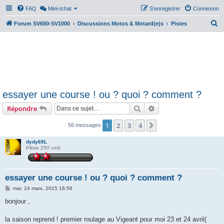
FAQ
Mini-tchat
S’enregistrer
Connexion
R
Forum SV650-SV1000
Discussions Motos & Motard(e)s
Pistes
e
c
h
e
r
essayer une course ! ou ? quoi ? comment ?
c
Rechercher
Recherche avancée
Répondre
h
e
1
2
3
4
Suivante
56 messages
r
dydy69L
Pilote 250 cm3
essayer une course ! ou ? quoi ? comment ?
M
mar. 24 mars, 2015 16:56
e
s
bonjour ,
s
a
g
la saison reprend ! premier roulage au Vigeant pour moi 23 et 24 avril(
e