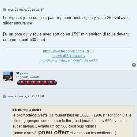
M
mer. 25 mars, 2015 11:37
e
s
Le Vigeant je ne connais pas trop pour l'instant, on y va le 26 avril avec
s
slider endurance !
a
g
e
j'ai un pote qui y roule avec son cb en 1'59" min environ (il roule devant
en promosport 500 cup)
https://www.facebook.com/HRD33
http://hrd33.jimdo.com/
https://www.instagram.com/hrdteam33/
Skysam
Légende vivante
M
mer. 25 mars, 2015 11:38
e
s
s
nDrick a écrit :
a
g
le promodécouverte
(ils roulent tous en 1000...) 190€ l'inscription via le
e
site engagesport soutenu par la ffm ; c'est jouable en sv 650 avec un
super niveau... Achète un cbf 500 c'est plus rigolo !
pneu offert
(prime d'arrivé,
et vase pour les meilleurs...)