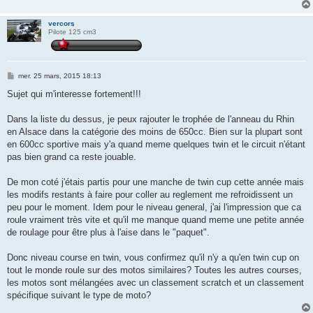
vercors
Pilote 125 cm3
M
mer. 25 mars, 2015 18:13
e
s
Sujet qui m'interesse fortement!!!
s
a
g
Dans la liste du dessus, je peux rajouter le trophée de l'anneau du Rhin
e
en Alsace dans la catégorie des moins de 650cc. Bien sur la plupart sont
en 600cc sportive mais y'a quand meme quelques twin et le circuit n'étant
pas bien grand ca reste jouable.
De mon coté j'étais partis pour une manche de twin cup cette année mais
les modifs restants à faire pour coller au reglement me refroidissent un
peu pour le moment. Idem pour le niveau general, j'ai l'impression que ca
roule vraiment très vite et qu'il me manque quand meme une petite année
de roulage pour être plus à l'aise dans le "paquet".
Donc niveau course en twin, vous confirmez qu'il n'y a qu'en twin cup on
tout le monde roule sur des motos similaires? Toutes les autres courses,
les motos sont mélangées avec un classement scratch et un classement
spécifique suivant le type de moto?