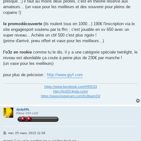
presque...) il faut au moins deux pilotes, c'est en théorie réservé aux
amateurs... (un vase pour les meilleurs et des souvenir pour pleins de
copains !)
le promodécouverte
(ils roulent tous en 1000...) 190€ l'inscription via le
site engagesport soutenu par la ffm ; c'est jouable en sv 650 avec un
super niveau... Achète un cbf 500 c'est plus rigolo !
(prime d'arrivé, pneu offert et vase pour les meilleurs...)
l'o3z en rookie
comme tu le dis, il y a une catégorie spéciale twinlight, le
niveau est abordable ça coute à peine plus de 230€ par manche !
(un vase pour les meilleurs)
pour plus de précision :
http://www.giyf.com
https://www.facebook.com/HRD33
http://hrd33.jimdo.com/
https://www.instagram.com/hrdteam33/
dydy69L
Pilote 250 cm3
M
mer. 25 mars, 2015 11:09
e
s