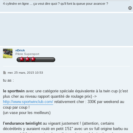
4 cylindre en ligne ... ça veut dire quoi ? qu'il font la queue pour avancer ?
nDrick
Pilote Supersport
M
mer. 25 mars, 2015 10:53
e
s
tu as :
s
a
g
le sporttwin
avec une catégorie spéciale équivalente à la twin cup (c'est
e
plus cher au niveau rapport quantité de roulage prix) ->
http://www.sportwinclub.com/
relativement cher : 330€ par weekend au
coup par coup !
(un vase pour les meilleurs)
l'endurance twinlight
au vigeant justement ! (attention, certains
décérébrés y auraient roulé en petit 1'51" avec un sv full origine barbu ou