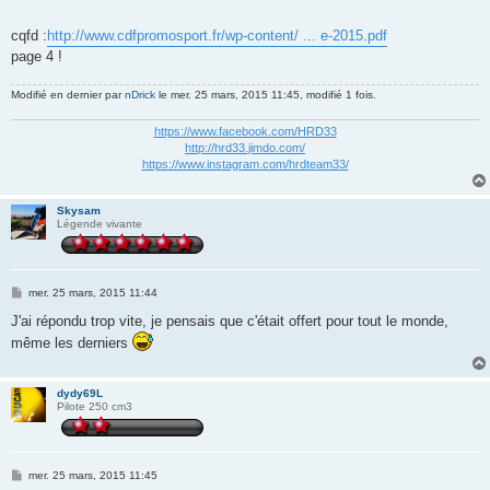
cqfd :
http://www.cdfpromosport.fr/wp-content/ ... e-2015.pdf
page 4 !
Modifié en dernier par
nDrick
le mer. 25 mars, 2015 11:45, modifié 1 fois.
https://www.facebook.com/HRD33
http://hrd33.jimdo.com/
https://www.instagram.com/hrdteam33/
Skysam
Légende vivante
M
mer. 25 mars, 2015 11:44
e
s
J'ai répondu trop vite, je pensais que c'était offert pour tout le monde,
s
même les derniers
a
g
e
dydy69L
Pilote 250 cm3
M
mer. 25 mars, 2015 11:45
e