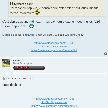
s
Skysam a écrit :
a
g
J'ai répondu trop vite, je pensais que c'était offert pour tout le monde,
e
même les derniers
c'est dunlop quand même... il faut bien qu'ils gagnent des thunes (324
balles l'alpha 13...)
Modifié en dernier par
nDrick
le mer. 25 mars, 2015 11:50, modifié 1 fois.
https://www.facebook.com/HRD33
http://hrd33.jimdo.com/
https://www.instagram.com/hrdteam33/
nDrick
Pilote Supersport
M
mer. 25 mars, 2015 11:48
e
s
oups doublon
s
a
g
e
https://www.facebook.com/HRD33
http://hrd33.jimdo.com/
https://www.instagram.com/hrdteam33/