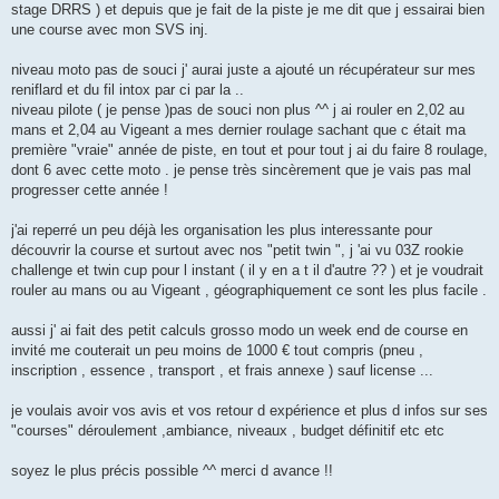
stage DRRS ) et depuis que je fait de la piste je me dit que j essairai bien
une course avec mon SVS inj.
niveau moto pas de souci j' aurai juste a ajouté un récupérateur sur mes
reniflard et du fil intox par ci par la ..
niveau pilote ( je pense )pas de souci non plus ^^ j ai rouler en 2,02 au
mans et 2,04 au Vigeant a mes dernier roulage sachant que c était ma
première "vraie" année de piste, en tout et pour tout j ai du faire 8 roulage,
dont 6 avec cette moto . je pense très sincèrement que je vais pas mal
progresser cette année !
j'ai reperré un peu déjà les organisation les plus interessante pour
découvrir la course et surtout avec nos "petit twin ", j 'ai vu 03Z rookie
challenge et twin cup pour l instant ( il y en a t il d'autre ?? ) et je voudrait
rouler au mans ou au Vigeant , géographiquement ce sont les plus facile .
aussi j' ai fait des petit calculs grosso modo un week end de course en
invité me couterait un peu moins de 1000 € tout compris (pneu ,
inscription , essence , transport , et frais annexe ) sauf license ...
je voulais avoir vos avis et vos retour d expérience et plus d infos sur ses
"courses" déroulement ,ambiance, niveaux , budget définitif etc etc
soyez le plus précis possible ^^ merci d avance !!