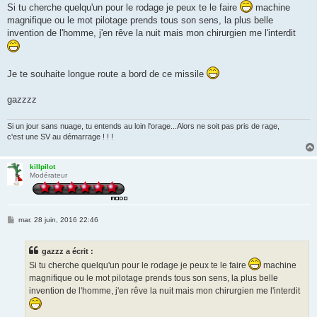
s
Si tu cherche quelqu'un pour le rodage je peux te le faire
machine
s
magnifique ou le mot pilotage prends tous son sens, la plus belle
a
g
invention de l'homme, j'en rêve la nuit mais mon chirurgien me l'interdit
e
Je te souhaite longue route a bord de ce missile
gazzzz
Si un jour sans nuage, tu entends au loin l'orage...Alors ne soit pas pris de rage,
c'est une SV au démarrage ! ! !
killpilot
Modérateur
M
mar. 28 juin, 2016 22:46
e
s
s
gazzz a écrit :
a
g
Si tu cherche quelqu'un pour le rodage je peux te le faire
machine
e
magnifique ou le mot pilotage prends tous son sens, la plus belle
invention de l'homme, j'en rêve la nuit mais mon chirurgien me l'interdit