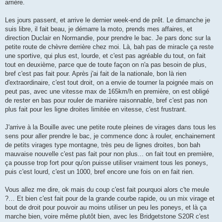
arrière.
Les jours passent, et arrive le dernier week-end de prêt. Le dimanche je
suis libre, il fait beau, je démarre la moto, prends mes affaires, et
direction Duclair en Normandie, pour prendre le bac. Je pars donc sur la
petite route de chèvre derrière chez moi. Là, bah pas de miracle ça reste
une sportive, qui plus est, lourde, et c'est pas agréable du tout, on fait
tout en deuxième, parce que de toute façon on n'a pas besoin de plus,
bref c'est pas fait pour. Après j'ai fait de la nationale, bon là rien
d'extraordinaire, c'est tout droit, on a envie de tourner la poignée mais on
peut pas, avec une vitesse max de 165km/h en première, on est obligé
de rester en bas pour rouler de manière raisonnable, bref c'est pas non
plus fait pour les ligne droites limitée en vitesse, c'est frustrant.
J'arrive à la Bouille avec une petite route pleines de virages dans tous les
sens pour aller prendre le bac, je commence donc à rouler, enchainement
de petits virages type montagne, très peu de lignes droites, bon bah
mauvaise nouvelle c'est pas fait pour non plus... on fait tout en première,
ça pousse trop fort pour qu'on puisse utiliser vraiment tous les poneys,
puis c'est lourd, c'est un 1000, bref encore une fois on en fait rien.
Vous allez me dire, ok mais du coup c'est fait pourquoi alors c'te meule
?… Et bien c'est fait pour de la grande courbe rapide, ou un mix virage et
bout de droit pour pouvoir au moins utiliser un peu les poneys, et là ça
marche bien, voire même plutôt bien, avec les Bridgetstone S20R c'est