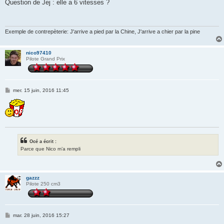
s
Question de Jej : elle a 6 vitesses ?
s
a
g
e
Exemple de contrepèterie: J'arrive a pied par la Chine, J'arrive a chier par la pine
nico97410
Pilote Grand Prix
M
mer. 15 juin, 2016 11:45
e
s
s
a
g
e
Océ a écrit :
Parce que Nico m’a rempli
gazzz
Pilote 250 cm3
M
mar. 28 juin, 2016 15:27
e