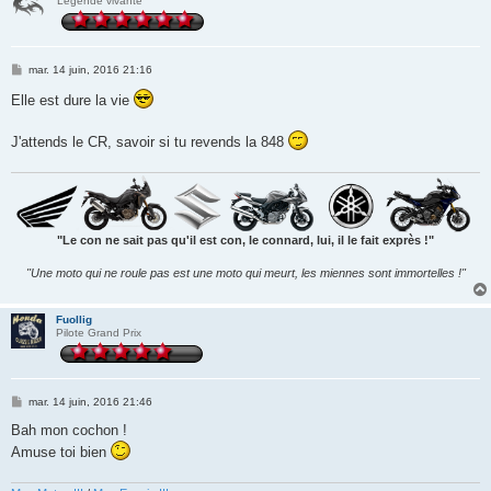
Légende vivante
M
mar. 14 juin, 2016 21:16
e
s
Elle est dure la vie
s
a
g
J'attends le CR, savoir si tu revends la 848
e
"Le con ne sait pas qu'il est con, le connard, lui, il le fait exprès !"
"Une moto qui ne roule pas est une moto qui meurt, les miennes sont immortelles !"
Fuollig
Pilote Grand Prix
M
mar. 14 juin, 2016 21:46
e
s
Bah mon cochon !
s
Amuse toi bien
a
g
e