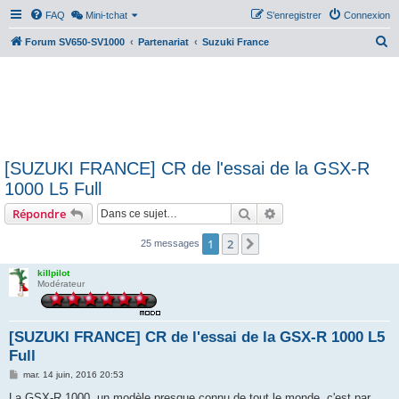
FAQ
Mini-tchat
S’enregistrer
Connexion
R
Forum SV650-SV1000
Partenariat
Suzuki France
e
c
h
e
r
[SUZUKI FRANCE] CR de l'essai de la GSX-R
c
1000 L5 Full
h
Rechercher
Recherche avancée
Répondre
e
r
1
2
Suivante
25 messages
killpilot
Modérateur
[SUZUKI FRANCE] CR de l'essai de la GSX-R 1000 L5
Full
M
mar. 14 juin, 2016 20:53
e
s
La GSX-R 1000, un modèle presque connu de tout le monde, c'est par