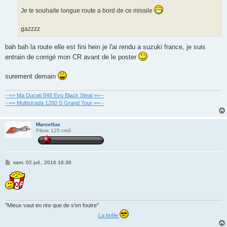
Je te souhaite longue route a bord de ce missile
gazzzz
bah bah la route elle est fini hein je l'ai rendu a suzuki france, je suis
entrain de corrigé mon CR avant de le poster
surement demain
--== Ma Ducati 848 Evo Black Steal ==--
--== Multistrada 1260 S Grand Tour ==--
Marcellus
Pilote 125 cm3
M
sam. 02 juil., 2016 16:36
e
s
s
a
g
e
"Mieux vaut en rire que de s'en foutre"
La brêle