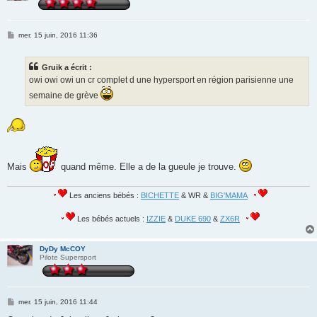
M
mer. 15 juin, 2016 11:36
e
s
s
Gruik a écrit :
a
g
owi owi owi un cr complet d une hypersport en région parisienne une
e
semaine de grève
Mais
quand même. Elle a de la gueule je trouve.
Les anciens bébés :
BICHETTE
& WR &
BIG'MAMA
Les bébés actuels :
IZZIE
&
DUKE 690
&
ZX6R
DyDy McCOY
Pilote Supersport
M
mer. 15 juin, 2016 11:44
e