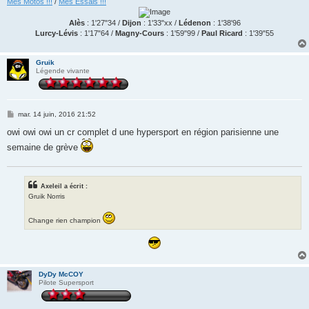
Mes Motos !!!
/
Mes Essais !!!
Alès
: 1'27"34 /
Dijon
: 1'33"xx /
Lédenon
: 1'38'96
Lurcy-Lévis
: 1'17"64 /
Magny-Cours
: 1'59"99 /
Paul Ricard
: 1'39"55
Gruik
Légende vivante
M
mar. 14 juin, 2016 21:52
e
s
owi owi owi un cr complet d une hypersport en région parisienne une
s
semaine de grève
a
g
e
Axeleil a écrit :
Gruik Norris
Change rien champion
DyDy McCOY
Pilote Supersport