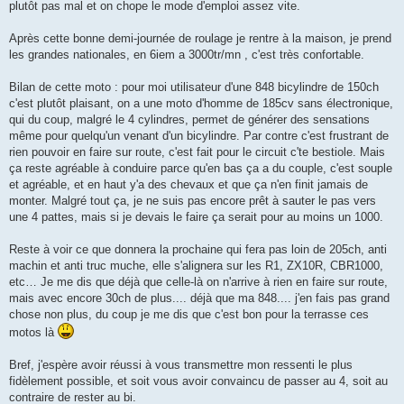
plutôt pas mal et on chope le mode d'emploi assez vite.
Après cette bonne demi-journée de roulage je rentre à la maison, je prend
les grandes nationales, en 6iem a 3000tr/mn , c'est très confortable.
Bilan de cette moto : pour moi utilisateur d'une 848 bicylindre de 150ch
c'est plutôt plaisant, on a une moto d'homme de 185cv sans électronique,
qui du coup, malgré le 4 cylindres, permet de générer des sensations
même pour quelqu'un venant d'un bicylindre. Par contre c'est frustrant de
rien pouvoir en faire sur route, c'est fait pour le circuit c'te bestiole. Mais
ça reste agréable à conduire parce qu'en bas ça a du couple, c'est souple
et agréable, et en haut y'a des chevaux et que ça n'en finit jamais de
monter. Malgré tout ça, je ne suis pas encore prêt à sauter le pas vers
une 4 pattes, mais si je devais le faire ça serait pour au moins un 1000.
Reste à voir ce que donnera la prochaine qui fera pas loin de 205ch, anti
machin et anti truc muche, elle s'alignera sur les R1, ZX10R, CBR1000,
etc… Je me dis que déjà que celle-là on n'arrive à rien en faire sur route,
mais avec encore 30ch de plus.... déjà que ma 848.... j'en fais pas grand
chose non plus, du coup je me dis que c'est bon pour la terrasse ces
motos là
Bref, j'espère avoir réussi à vous transmettre mon ressenti le plus
fidèlement possible, et soit vous avoir convaincu de passer au 4, soit au
contraire de rester au bi.