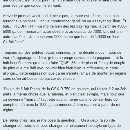
me dis que c'est plutôt pas mal, vivement que je puisse la faire gueuler
pour voir ce que ca donne en haut.
Arrive le premier week-end, il pleut pas, la route est sèche... bon bah
tournons la poignée... on va commencer gentil on va essayer en 3iem. Et
bah... PIOUFFFFFF ça monte bien dès les bas régimes, à partir de 4500-
5000 ça commence a tracter sévère et au-dessus de 7000, là c'est une
autre planète... Je coupe vers 9000 parce que bon, déjà 9000 en 3iem..
Ca fait "vite" .
Toujours sur des petites routes connues, je me décide à ouvrir pour de
vrai, rétrogradage en 1ère, je tourne progressivement la poignée.... et là...
bah honnêtement ça a beau faire "QUE" 35ch de plus et 2mkg de couple
de plus que ma 848 evo, on voit bien bien bien la différence, et cette
allonge... cette impression que ça ne s'arrête jamais de monter en régime
sans qu'on ait besoin de passer de vitesse.
J'avais déjà fait l'essai de la GSX-R 750 de golgote, qui faisait à 2 ou 3ch
prêts la même chose que la mienne, et bien c'est sympa, mais pour que
ça devienne "marrant" faut être quand même dans le dernier tiers du
compteur. Là avec la 1000 ça commence à être marrant à partir de mi-
régime.
De retour chez moi, je me pose la question.... On a deux raison de
changer de moto, soit pour changer complètement de style ou type de