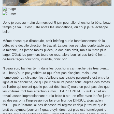
Donc je pars au matin du mercredi 8 juin pour aller chercher la bête, beau
temps ça va... c'est juste après les inondations, du coup je l'ai échappé
belle.
Même chose que d'habitude, petit briefing sur le fonctionnement de la
bête, et je décolle direction le travail. La position est plus confortable que
la mienne, les jambe moins pliées, le dos plus droit, mais la moto plus
large. C'était les premiers tours de roue, alors bon j'ai pas tartiné hein....
de toute façon bouchons, interfile, donc bon...
Niveau son, bah les termi dans les bouchons ça marche très très bien...
là... bon y'a un pot yoshimura (qui n'est pas d'origine, mais il est
homologué. La chicane n'est d'ailleurs pas visible puisqu'elle est entre la
ligne et la cartouche, ce qui peut d'ailleurs poser souci auprès des forces
de l'ordre qui croient que le pot est déchicané) mais on peut pas dire que
les voitures font très attention à moi… PAR CONTRE Suzuki a fait un
travail assez impressionnant sur la boite à air : en effet avec la tête juste
au dessus on a l'impression de faire un bruit de DINGUE alors qu'en
fait..... pour l'instant j'ai pas dépassé mi régime et déjà je trouve que le
bruit est sympa (pour un 4 quatre cylindres, qui plus est homologué) je