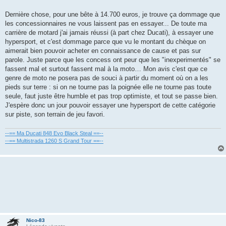
Dernière chose, pour une bête à 14.700 euros, je trouve ça dommage que
les concessionnaires ne vous laissent pas en essayer... De toute ma
carrière de motard j'ai jamais réussi (à part chez Ducati), à essayer une
hypersport, et c'est dommage parce que vu le montant du chèque on
aimerait bien pouvoir acheter en connaissance de cause et pas sur
parole. Juste parce que les concess ont peur que les "inexperimentés" se
fassent mal et surtout fassent mal à la moto… Mon avis c'est que ce
genre de moto ne posera pas de souci à partir du moment où on a les
pieds sur terre : si on ne tourne pas la poignée elle ne tourne pas toute
seule, faut juste être humble et pas trop optimiste, et tout se passe bien.
J'espère donc un jour pouvoir essayer une hypersport de cette catégorie
sur piste, son terrain de jeu favori.
--== Ma Ducati 848 Evo Black Steal ==--
--== Multistrada 1260 S Grand Tour ==--
Nico-83