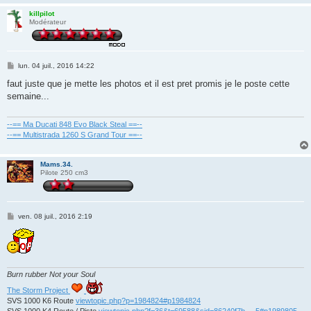
killpilot
Modérateur
M
lun. 04 juil., 2016 14:22
e
s
faut juste que je mette les photos et il est pret promis je le poste cette
s
semaine...
a
g
e
--== Ma Ducati 848 Evo Black Steal ==--
--== Multistrada 1260 S Grand Tour ==--
Mams.34.
Pilote 250 cm3
M
ven. 08 juil., 2016 2:19
e
s
s
a
g
e
Burn rubber Not your Soul
The Storm Project
SVS 1000 K6 Route
viewtopic.php?p=1984824#p1984824