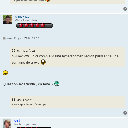
Ce président est énorme
nico97410
Pilote Grand Prix
M
mer. 15 juin, 2016 11:14
e
s
s
Gruik a écrit :
a
g
owi owi owi un cr complet d une hypersport en région parisienne une
e
semaine de grève
Question existentiel, ca lève ?
Océ a écrit :
Parce que Nico m’a rempli
Océ
Pilote Superbike