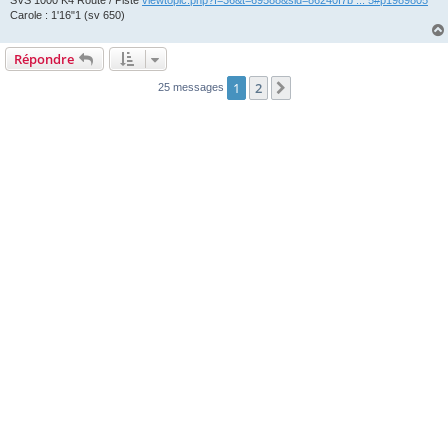
SVS 1000 K4 Route / Piste
viewtopic.php?f=36&t=69588&sid=86240f7b ... 5#p1989805
Carole : 1'16"1 (sv 650)
Répondre
1
2
Suivante
25 messages