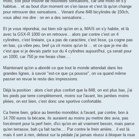
moto, soit pour trouver de nouvelles sensations, car une moto on s'y
habitue... et au bout d'un moment on s'en lasse et c'est là qu'on change
pour retrouver des sensations... Venant d'une 848 bicylindre de 150ch,
vous allez me dire : on en a des sensations...
Et je vous répondrai, oui bien sûr qu'on en a, MAIS on s'y habite, et là
avec la GSX-R 1000 on en retrouve... alors par contre c'est un 4
cylindres, c'est linéaire, ça a pas de caractère, c'est lisse, ça cogne pas
en bas, ça vibre peu, bref ça vit moins qu'un bi ... et ce que je me dis
c'est que si je devais partir sur du 4 cylindres aujourd'hui, ça serait pour
un 1000, car 750 je me ferais chier....
Maintenant qu'on a abordé ce que tout le monde attendait dans les
grandes lignes, à savoir "est-ce que ça pousse", on va quand même
passer en revue le reste des impressions.
Déjà la position : alors c'est plus confort que la 848, on est plus bas, j'ai
les pieds par terre complètement, moins sur l'avant, les jambes moins
pliées, on est bien, c'est donc une sportive confortable.
Ca freine bien, grâce au brembo monobloc à l'avant, par contre, bon à
14.700 euros la bécane, ils auraient au moins pu mettre des avia, pas
forcément pour la perf hein, d'ici qu'on en ait vraiment besoin, mais parce
qu'en terrasse, bah ça fait tache.... Par contre le frein arrière... il est là
mais il sert à rien, debout sur la pédale j'ai jamais réussi à bloquer la roue