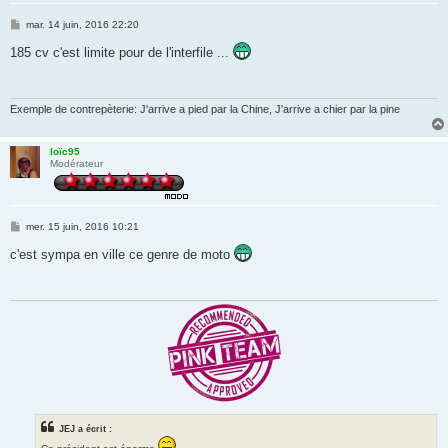
M
mar. 14 juin, 2016 22:20
e
s
185 cv c'est limite pour de l'interfile ...
s
a
g
e
Exemple de contrepèterie: J'arrive a pied par la Chine, J'arrive a chier par la pine
loïc95
Modérateur
M
mer. 15 juin, 2016 10:21
e
s
c'est sympa en ville ce genre de moto
s
a
g
e
JEJ a écrit :