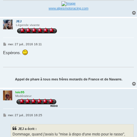
www.alpesmotoracing.com
JEJ
Légende vivante
M
mer. 27 juil., 2016 16:11
e
s
Espérons.
s
a
g
e
Appel de phare à tous mes frères motards de France et de Navarre.
loïc95
Modérateur
M
mer. 27 juil., 2016 16:25
e
s
s
JEJ a écrit :
a
g
Dommage, quand j'avais lu "mise à dispo d'une moto pour le rasso",
e