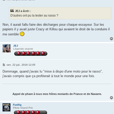
e
s
s
JEJ a écrit :
a
g
D'autres ont pu la tester au rasso ?
e
Non, il aurait fallu faire des décharges pour chaque essayeur. Sur les
papiers il y avait juste Crazy et Killou qui avaient le droit de la conduire il
me semble
JEJ
Légende vivante
M
ven. 22 juil., 2016 12:05
e
s
Dommage, quand j'avais lu "mise à dispo d'une moto pour le rasso",
s
j'avais compris que ça profiterait à tout le monde pour une fois.
a
g
e
Appel de phare à tous mes frères motards de France et de Navarre.
Fuollig
Pilote Grand Prix