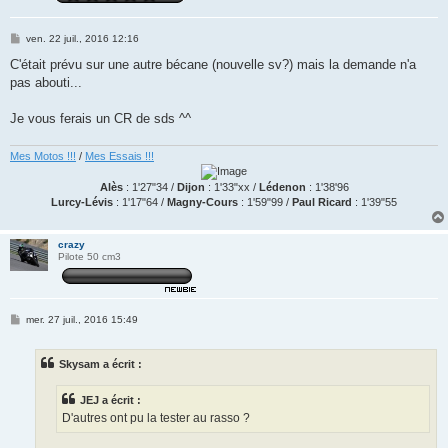
M
ven. 22 juil., 2016 12:16
e
s
C'était prévu sur une autre bécane (nouvelle sv?) mais la demande n'a
s
pas abouti...
a
g
e
Je vous ferais un CR de sds ^^
Mes Motos !!!
/
Mes Essais !!!
Alès
: 1'27"34 /
Dijon
: 1'33"xx /
Lédenon
: 1'38'96
Lurcy-Lévis
: 1'17"64 /
Magny-Cours
: 1'59"99 /
Paul Ricard
: 1'39"55
crazy
Pilote 50 cm3
M
mer. 27 juil., 2016 15:49
e
s
s
Skysam a écrit :
a
g
e
JEJ a écrit :
D'autres ont pu la tester au rasso ?