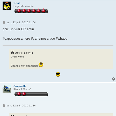
Gruik
Légende vivante
M
ven. 22 juil., 2016 11:04
e
s
chic un vrai CR enfin
s
a
g
#çapoussesamere #çafreinesarace #whaou
e
Axeleil a écrit :
Gruik Norris
Change rien champion
Crapouille
Pilote 250 cm3
M
ven. 22 juil., 2016 11:24
e
s
s