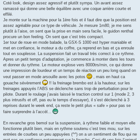
Coté look, design assez agressif et plutôt sympa. Un avant assez
ramassé qui donne une belle équilibre avec une coque arrière courte et
effilé.
Je monte sur la machine pour la 1ère fois et il faut dire que la position est
assez agréable pour ce type de véhicule. Je mesure 1m80, je me sens
plutôt à l’aise, on sent que la prise en main sera facile, le guidon renthal
procure un bon feeling. On sent que c’est très compact.
1er tour de roue en mode balade, la GSX-S 1000 est hyper maniable et
met en confiance, le moteur a du coffre, ça reprend en bas et ça enroule
tout en souplesse. La suspension fait un travail très correct à ce rythme.
Apres un petit temps d’adaptation, je commence à monter dans les tours
et donner du rythme. Le moteur explose vers 8000trs/min, ce qui donne
une impression de lourdeur et un temps de réaction un peu long quand on
veut passer en mode arsouille avec les potos
, mais en haut ca
gouache sévèrement
!! la freinage brembo est à la hauteur, sur les
freinages appuyés l’ABS se déclenche sans trop de perturbation pour le
pilote. Durant le roulage j’avais laissé le traction control sur 1 (mode 2, 3
plus intrusifs et off, pas eu le temps d’essayer), il s’est déclenché à 3
reprises durant le week end, ça reste le petit plus « safe » pour pas se
faire surprendre à l’accèl...
En revanche gros bemol sur la suspension, à rythme faible et moyen elle
fonctionne plutôt bien, mais en rythme soutenu c’est tres mou, sur les
entrées de courbes un peu appuyées (^^) on a un sentiment de flou qui ne
met pas en confiance notamment sur la fourche. Ceci dit une fois l’animal