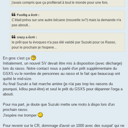
j'avais compris que ça profiterait à tout le monde pour une fois.
Fuollig a écrit :
C'était prévu sur une autre bécane (nouvelle sv?) mais la demande n'a
pas abouti...
crazy a écrit :
le prêt que tu évoques n'a pas été validé par Suzuki pour ce Rasso,
pour le prochain je l'espere...
En gros c'est ça
Initialement, un nouvel SV devait être mis à disposition (avec décharge)
lors du rasso. Notre contact nous a parlé d'un prêt supplémentaire du
GSXS vu le nombre de personnes au rasso et le fait que beaucoup ont
quitté le mid-size.
Au final Suzuki a fait marche arrière (je n'ai pas trop les raisons du
pourquoi, killou peut-être) et seul le prêt du GSXS pour dépanner l'orga a
abouti.
Pour ma part, je doute que Suzuki mette une moto à dispo lors d'un
prochain rasso.
J'espère me tromper
Pour revenir sur le CR, dommage d'avoir un 1000 avec des suspat' qui ne