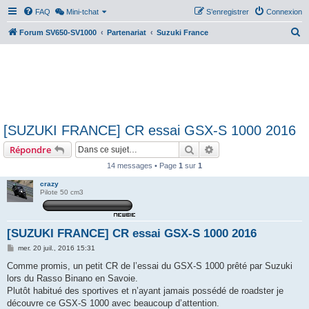
FAQ
Mini-tchat
S’enregistrer
Connexion
R
Forum SV650-SV1000
Partenariat
Suzuki France
e
c
h
e
r
[SUZUKI FRANCE] CR essai GSX-S 1000 2016
c
Rechercher
Recherche avancée
Répondre
h
e
14 messages • Page
1
sur
1
r
crazy
Pilote 50 cm3
[SUZUKI FRANCE] CR essai GSX-S 1000 2016
M
mer. 20 juil., 2016 15:31
e
s
Comme promis, un petit CR de l’essai du GSX-S 1000 prêté par Suzuki
s
lors du Rasso Binano en Savoie.
a
g
Plutôt habitué des sportives et n’ayant jamais possédé de roadster je
e
découvre ce GSX-S 1000 avec beaucoup d’attention.