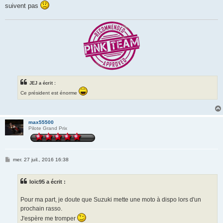
suivent pas
JEJ a écrit :
Ce président est énorme
max55500
Pilote Grand Prix
M
mer. 27 juil., 2016 16:38
e
s
s
loïc95 a écrit :
a
g
e
Pour ma part, je doute que Suzuki mette une moto à dispo lors d'un
prochain rasso.
J'espère me tromper