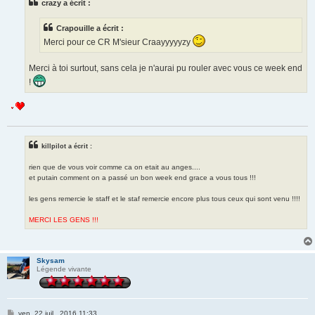
crazy a écrit :
a
g
e
Crapouille a écrit :
Merci pour ce CR M'sieur Craayyyyyzy
Merci à toi surtout, sans cela je n'aurai pu rouler avec vous ce week end
!
killpilot a écrit :
rien que de vous voir comme ca on etait au anges....
et putain comment on a passé un bon week end grace a vous tous !!!
les gens remercie le staff et le staf remercie encore plus tous ceux qui sont venu !!!!
MERCI LES GENS !!!
Skysam
Légende vivante
M
ven. 22 juil., 2016 11:33