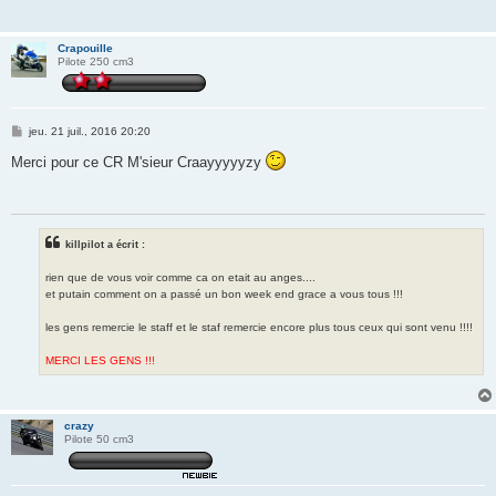
Crapouille
Pilote 250 cm3
M
jeu. 21 juil., 2016 20:20
e
s
Merci pour ce CR M'sieur Craayyyyyzy
s
a
g
e
killpilot a écrit :
rien que de vous voir comme ca on etait au anges....
et putain comment on a passé un bon week end grace a vous tous !!!
les gens remercie le staff et le staf remercie encore plus tous ceux qui sont venu !!!!
MERCI LES GENS !!!
crazy
Pilote 50 cm3