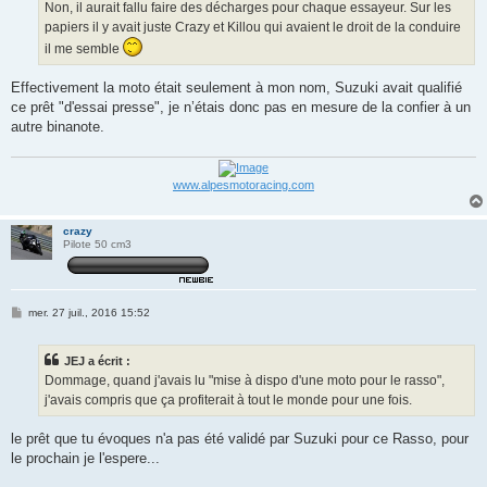
Non, il aurait fallu faire des décharges pour chaque essayeur. Sur les
papiers il y avait juste Crazy et Killou qui avaient le droit de la conduire
il me semble
Effectivement la moto était seulement à mon nom, Suzuki avait qualifié
ce prêt "d'essai presse", je n’étais donc pas en mesure de la confier à un
autre binanote.
www.alpesmotoracing.com
crazy
Pilote 50 cm3
M
mer. 27 juil., 2016 15:52
e
s
s
JEJ a écrit :
a
g
Dommage, quand j'avais lu "mise à dispo d'une moto pour le rasso",
e
j'avais compris que ça profiterait à tout le monde pour une fois.
le prêt que tu évoques n'a pas été validé par Suzuki pour ce Rasso, pour
le prochain je l'espere...