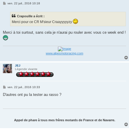
M
ven. 22 juil., 2016 10:18
e
s
s
Crapouille a écrit :
a
g
Merci pour ce CR M'sieur Craayyyyyzy
e
Merci à toi surtout, sans cela je n'aurai pu rouler avec vous ce week end !
www.alpesmotoracing.com
JEJ
Légende vivante
M
ven. 22 juil., 2016 10:33
e
s
D'autres ont pu la tester au rasso ?
s
a
g
e
Appel de phare à tous mes frères motards de France et de Navarre.