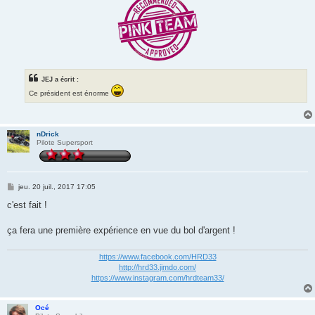
JEJ a écrit :
Ce président est énorme
nDrick
Pilote Supersport
M
jeu. 20 juil., 2017 17:05
e
s
c'est fait !
s
a
g
ça fera une première expérience en vue du bol d'argent !
e
https://www.facebook.com/HRD33
http://hrd33.jimdo.com/
https://www.instagram.com/hrdteam33/
Océ