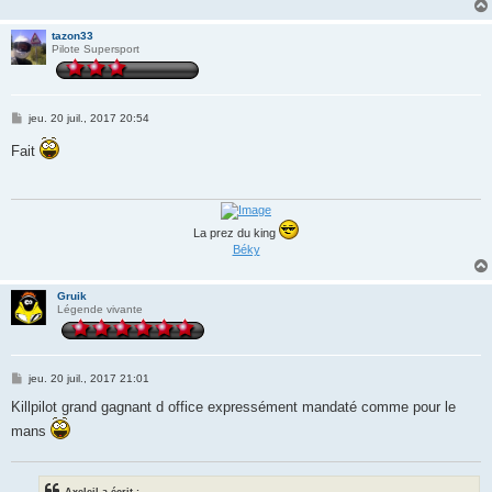
tazon33
Pilote Supersport
M
jeu. 20 juil., 2017 20:54
e
s
Fait
s
a
g
e
La prez du king
Béky
Gruik
Légende vivante
M
jeu. 20 juil., 2017 21:01
e
s
Killpilot grand gagnant d office expressément mandaté comme pour le
s
mans
a
g
e
Axeleil a écrit :