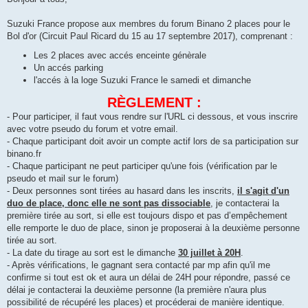
s
a
g
Suzuki France propose aux membres du forum Binano 2 places pour le
e
Bol d'or (Circuit Paul Ricard du 15 au 17 septembre 2017), comprenant :
Les 2 places avec accés enceinte génèrale
Un accés parking
l'accés à la loge Suzuki France le samedi et dimanche
RÈGLEMENT :
- Pour participer, il faut vous rendre sur l'URL ci dessous, et vous inscrire
avec votre pseudo du forum et votre email.
- Chaque participant doit avoir un compte actif lors de sa participation sur
binano.fr
- Chaque participant ne peut participer qu'une fois (vérification par le
pseudo et mail sur le forum)
- Deux personnes sont tirées au hasard dans les inscrits,
il s'agit d'un
duo de place, donc elle ne sont pas dissociable
, je contacterai la
première tirée au sort, si elle est toujours dispo et pas d’empêchement
elle remporte le duo de place, sinon je proposerai à la deuxième personne
tirée au sort.
- La date du tirage au sort est le dimanche
30 juillet à 20H
.
- Après vérifications, le gagnant sera contacté par mp afin qu'il me
confirme si tout est ok et aura un délai de 24H pour répondre, passé ce
délai je contacterai la deuxième personne (la première n'aura plus
possibilité de récupéré les places) et procéderai de manière identique.