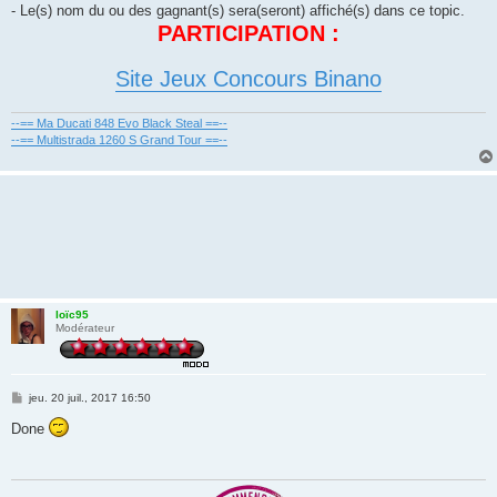
- Le(s) nom du ou des gagnant(s) sera(seront) affiché(s) dans ce topic.
PARTICIPATION :
Site Jeux Concours Binano
--== Ma Ducati 848 Evo Black Steal ==--
--== Multistrada 1260 S Grand Tour ==--
loïc95
Modérateur
M
jeu. 20 juil., 2017 16:50
e
s
Done
s
a
g
e