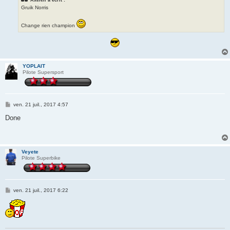
Gruik Norris
Change rien champion
YOPLAIT
Pilote Supersport
M
ven. 21 juil., 2017 4:57
e
s
Done
s
a
g
e
Veyete
Pilote Superbike
M
ven. 21 juil., 2017 6:22
e
s
s
a
g
e