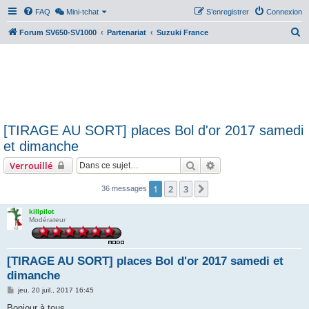
FAQ
Mini-tchat
S’enregistrer
Connexion
R
Forum SV650-SV1000
Partenariat
Suzuki France
e
c
h
e
r
[TIRAGE AU SORT] places Bol d'or 2017 samedi
c
et dimanche
h
Rechercher
Recherche avancée
Verrouillé
e
r
1
2
3
Suivante
36 messages
killpilot
Modérateur
[TIRAGE AU SORT] places Bol d'or 2017 samedi et
dimanche
M
jeu. 20 juil., 2017 16:45
e
s
Bonjour à tous,