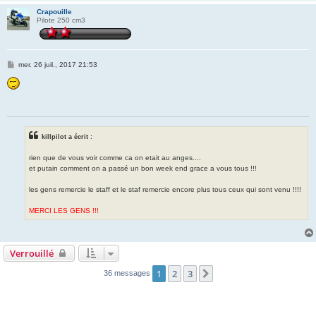
Crapouille
Pilote 250 cm3
M
mer. 26 juil., 2017 21:53
e
s
s
a
g
e
killpilot a écrit :
rien que de vous voir comme ca on etait au anges....
et putain comment on a passé un bon week end grace a vous tous !!!
les gens remercie le staff et le staf remercie encore plus tous ceux qui sont venu !!!!
MERCI LES GENS !!!
Verrouillé
1
2
3
Suivante
36 messages