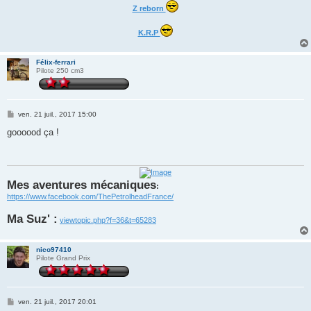
Z reborn
K.R.P
Félix-ferrari
Pilote 250 cm3
M
ven. 21 juil., 2017 15:00
e
s
goooood ça !
s
a
g
e
Mes aventures mécaniques
:
https://www.facebook.com/ThePetrolheadFrance/
Ma Suz' :
viewtopic.php?f=36&t=65283
nico97410
Pilote Grand Prix
M
ven. 21 juil., 2017 20:01
e