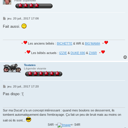
Pilote Superbike
M
jeu. 20 juil., 2017 17:06
e
s
Fait aussi.
s
a
g
e
Les anciens bébés :
BICHETTE
& WR &
BIG'MAMA
Les bébés actuels :
IZZIE
&
DUKE 690
&
ZX6R
Teutates
Légende vivante
M
jeu. 20 juil., 2017 17:20
e
s
Pas dispo :'(
s
a
g
e
Sur ma Ducat' y'a un concept intéressant : quand mes boulons se desserrent, ils
tombent automatiquement dans l'embrayage. Ça fait un peu de bruit mais au moins on
sait où ils sont...
S4R ->
<- S4R