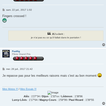
M
sam. 22 juil., 2017 1:02
e
s
Fingers crossed !
s
a
g
e
JEJ a écrit :
je n'ai pas eu ce qu'il fallait dans le pantalon !
Fuollig
Pilote Grand Prix
M
mer. 26 juil., 2017 21:42
e
s
Je repasse pas pour les meilleurs raisons mais c'est au bon moment
s
a
g
e
Mes Motos !!!
/
Mes Essais !!!
Alès
: 1'27"34 /
Dijon
: 1'33"xx /
Lédenon
: 1'38'96
Lurcy-Lévis
: 1'17"64 /
Magny-Cours
: 1'59"99 /
Paul Ricard
: 1'39"55