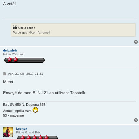
s
A voté!
s
a
g
e
Océ a écrit :
Parce que Nico m’a rempli
delawich
Pilote 250 cm3
M
ven. 21 juil., 2017 21:31
e
s
Merci
s
a
g
Envoyé de mon BLN-L21 en utilisant Tapatalk
e
Ex : SV 650 N, Daytona 675
Actuel : Aprilia rsv4
53 - mayenne
Leenox
Pilote Grand Prix