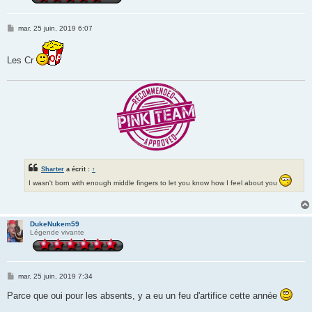
M
mar. 25 juin, 2019 6:07
e
s
s
Les Cr
a
g
e
Sharter
a écrit :
↑
I wasn't born with enough middle fingers to let you know how I feel about you
DukeNukem59
Légende vivante
M
mar. 25 juin, 2019 7:34
e
s
Parce que oui pour les absents, y a eu un feu d'artifice cette année
s
a