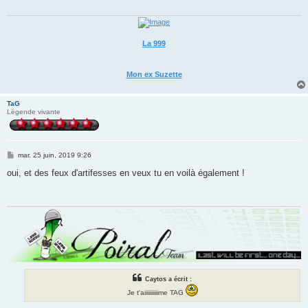
g
e
La 999
Mon ex Suzette
TaG
Légende vivante
M
mar. 25 juin, 2019 9:26
e
s
oui, et des feux d'artifesses en veux tu en voilà également !
s
a
g
e
Caytos a écrit :
Je t'aiiiiiiiiiime TAG