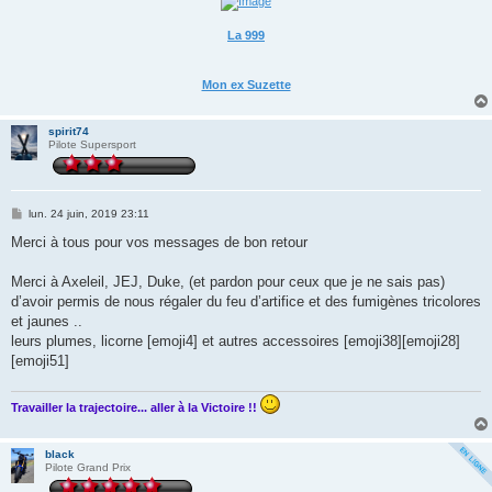
La 999
Mon ex Suzette
spirit74
Pilote Supersport
M
lun. 24 juin, 2019 23:11
e
s
Merci à tous pour vos messages de bon retour
s
a
g
Merci à Axeleil, JEJ, Duke, (et pardon pour ceux que je ne sais pas)
e
d’avoir permis de nous régaler du feu d’artifice et des fumigènes tricolores
et jaunes ..
leurs plumes, licorne [emoji4] et autres accessoires [emoji38][emoji28]
[emoji51]
Travailler la trajectoire... aller à la Victoire !!
black
Pilote Grand Prix