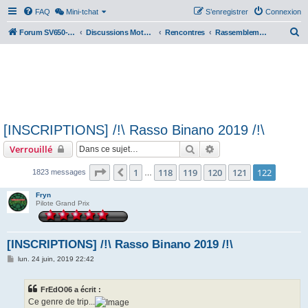
FAQ
Mini-tchat
S’enregistrer
Connexion
R
Forum SV650-SV1000
Discussions Motos & Motard(e)s
Rencontres
Rassemblements nationaux
e
c
h
e
r
[INSCRIPTIONS] /!\ Rasso Binano 2019 /!\
c
Rechercher
Recherche avancée
Verrouillé
h
e
Page
122
sur
122
1
118
119
120
121
122
Précédente
1823 messages
…
r
Fryn
Pilote Grand Prix
[INSCRIPTIONS] /!\ Rasso Binano 2019 /!\
M
lun. 24 juin, 2019 22:42
e
s
s
FrEdO06 a écrit :
a
g
Ce genre de trip...
e