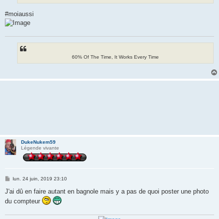
#moiaussi
60% Of The Time, It Works Every Time
DukeNukem59
Légende vivante
M
lun. 24 juin, 2019 23:10
e
s
J'ai dû en faire autant en bagnole mais y a pas de quoi poster une photo
s
du compteur
a
g
e