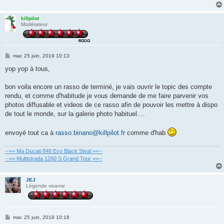
killpilot
Modérateur
M
mar. 25 juin, 2019 10:13
e
s
yop yop à tous,
s
a
g
bon voila encore un rasso de terminé, je vais ouvrir le topic des compte
e
rendu, et comme d'habitude je vous demande de me faire parvenir vos
photos diffusable et videos de ce rasso afin de pouvoir les mettre à dispo
de tout le monde, sur la galerie photo habituel....
envoyé tout ca à
rasso.binano@killpilot.fr
comme d'hab
--== Ma Ducati 848 Evo Black Steal ==--
--== Multistrada 1260 S Grand Tour ==--
JEJ
Légende vivante
M
mar. 25 juin, 2019 10:18
e