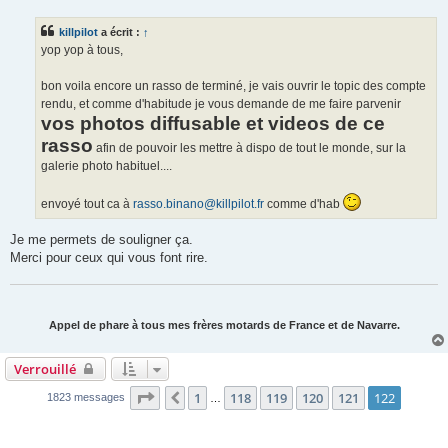
s
s
killpilot
a écrit :
↑
a
g
yop yop à tous,
e
bon voila encore un rasso de terminé, je vais ouvrir le topic des compte
rendu, et comme d'habitude je vous demande de me faire parvenir
vos photos diffusable et videos de ce
rasso
afin de pouvoir les mettre à dispo de tout le monde, sur la
galerie photo habituel....
envoyé tout ca à
rasso.binano@killpilot.fr
comme d'hab
Je me permets de souligner ça.
Merci pour ceux qui vous font rire.
Appel de phare à tous mes frères motards de France et de Navarre.
Verrouillé
Page
122
sur
122
1
118
119
120
121
122
Précédente
1823 messages
…