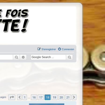
S’enregistrer
Connexion
Rechercher
Recherche avancée
Page
18
sur
21
1
16
17
18
19
20
21
Précédente
Suivante
sages
…