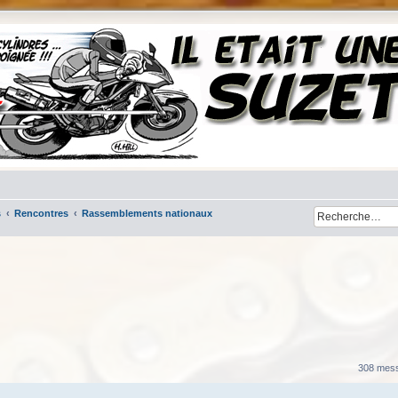
s
Rencontres
Rassemblements nationaux
her
cherche avancée
308 mes