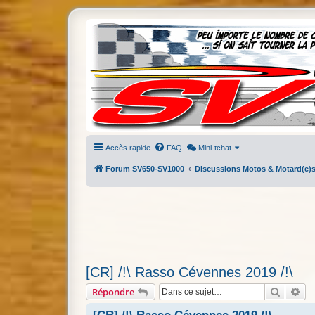
Accès rapide
FAQ
Mini-tchat
Forum SV650-SV1000
Discussions Motos & Motard(e)
[CR] /!\ Rasso Cévennes 2019 /!\
Recherc
Re
Répondre