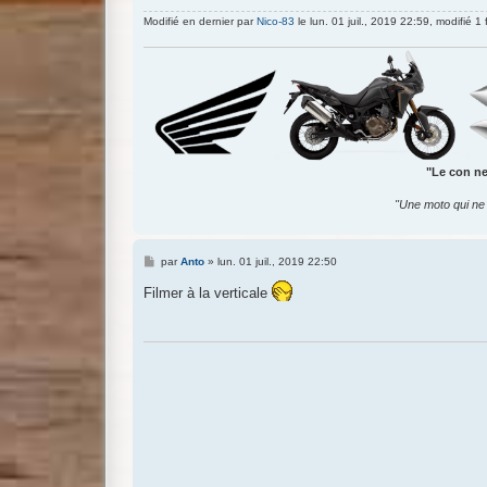
Modifié en dernier par
Nico-83
le lun. 01 juil., 2019 22:59, modifié 1 f
"Le con ne 
"Une moto qui ne 
M
par
Anto
»
lun. 01 juil., 2019 22:50
e
s
Filmer à la verticale
s
a
g
e