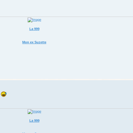
La 999
Mon ex Suzette
i
La 999