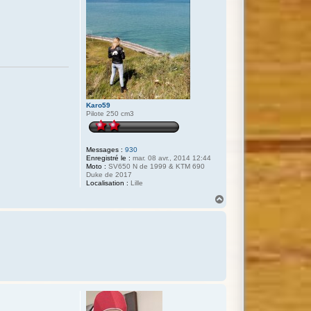
Karo59
Pilote 250 cm3
Messages :
930
Enregistré le :
mar. 08 avr., 2014 12:44
Moto :
SV650 N de 1999 & KTM 690
Duke de 2017
Localisation :
Lille
H
a
u
t