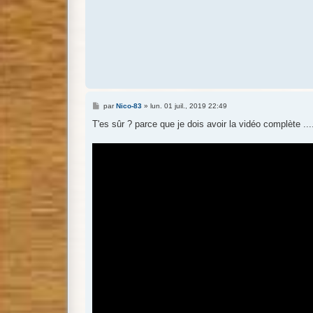
M
par
Nico-83
»
lun. 01 juil., 2019 22:49
e
s
T'es sûr ? parce que je dois avoir la vidéo complète ...
s
a
g
e