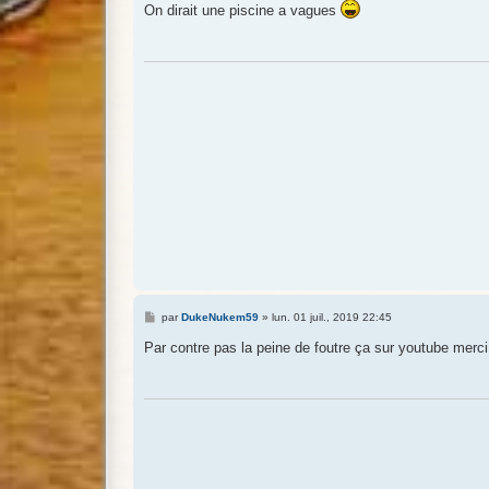
s
On dirait une piscine a vagues
s
a
g
e
M
par
DukeNukem59
»
lun. 01 juil., 2019 22:45
e
s
Par contre pas la peine de foutre ça sur youtube merc
s
a
g
e