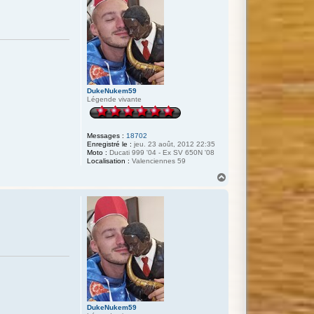
DukeNukem59
Légende vivante
Messages :
18702
Enregistré le :
jeu. 23 août, 2012 22:35
Moto :
Ducati 999 '04 - Ex SV 650N '08
Localisation :
Valenciennes 59
H
a
u
t
DukeNukem59