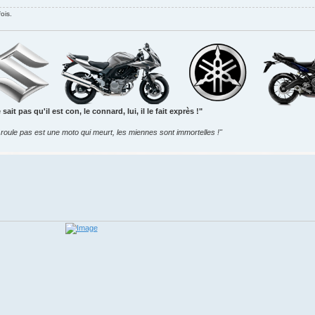
ois.
sait pas qu'il est con, le connard, lui, il le fait exprès !"
roule pas est une moto qui meurt, les miennes sont immortelles !"