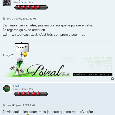
Pilote Grand Prix
M
lun. 04 janv., 2021 23:08
e
s
J'aimerais bien en être, pas encore sûr que je puisse en être.
s
Je regarde ça avec attention.
a
g
Edit : En tout cas, aout, c'est très compromis pour moi.
e
A reçu 26
Fryn
Pilote Grand Prix
M
mar. 05 janv., 2021 9:42
e
s
Je viendrais bien pister, mais je doute que ma moto s'y prête
s