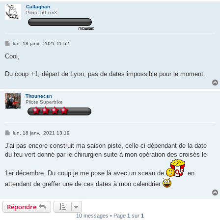
Callaghan
Pilote 50 cm3
M
lun. 18 janv., 2021 11:52
e
s
Cool,
s
a
g
Du coup +1, départ de Lyon, pas de dates impossible pour le moment.
e
Titounecsn
Pilote Superbike
M
lun. 18 janv., 2021 13:19
e
s
J'ai pas encore construit ma saison piste, celle-ci dépendant de la date
s
du feu vert donné par le chirurgien suite à mon opération des croisés le
a
g
e
1er décembre. Du coup je me pose là avec un sceau de
en
attendant de greffer une de ces dates à mon calendrier
Répondre
10 messages • Page
1
sur
1