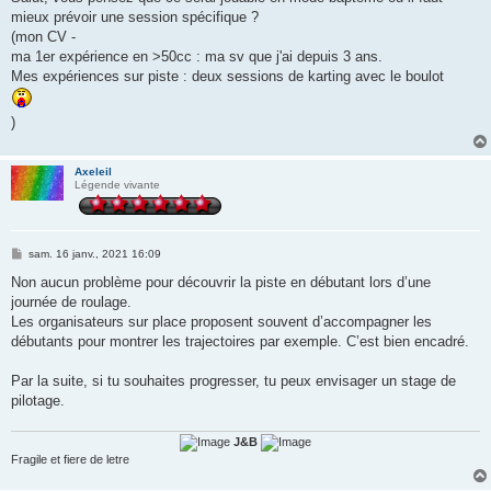
s
mieux prévoir une session spécifique ?
a
g
(mon CV -
e
ma 1er expérience en >50cc : ma sv que j'ai depuis 3 ans.
Mes expériences sur piste : deux sessions de karting avec le boulot
)
Axeleil
Légende vivante
M
sam. 16 janv., 2021 16:09
e
s
Non aucun problème pour découvrir la piste en débutant lors d’une
s
journée de roulage.
a
g
Les organisateurs sur place proposent souvent d’accompagner les
e
débutants pour montrer les trajectoires par exemple. C’est bien encadré.
Par la suite, si tu souhaites progresser, tu peux envisager un stage de
pilotage.
J&B
Fragile et fiere de letre