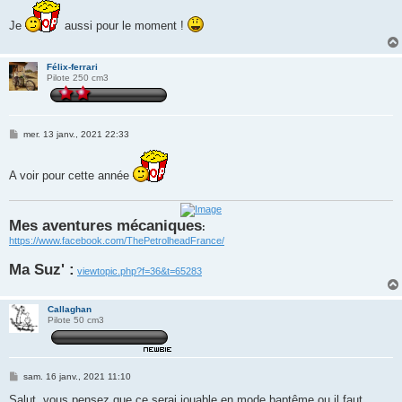
s
s
Je
aussi pour le moment !
a
g
e
Félix-ferrari
Pilote 250 cm3
M
mer. 13 janv., 2021 22:33
e
s
s
A voir pour cette année
a
g
e
Mes aventures mécaniques
:
https://www.facebook.com/ThePetrolheadFrance/
Ma Suz' :
viewtopic.php?f=36&t=65283
Callaghan
Pilote 50 cm3
M
sam. 16 janv., 2021 11:10
e
s
Salut, vous pensez que ce serai jouable en mode baptême ou il faut