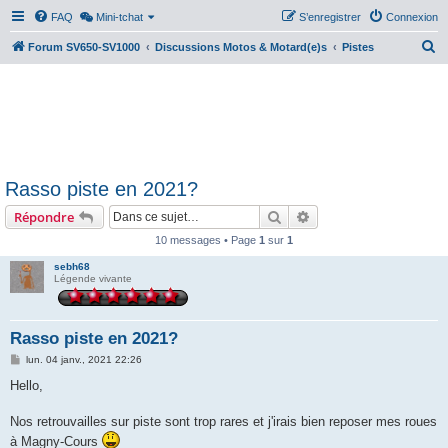
FAQ
Mini-tchat
S’enregistrer
Connexion
R
Forum SV650-SV1000
Discussions Motos & Motard(e)s
Pistes
e
c
h
e
r
Rasso piste en 2021?
c
Rechercher
Recherche avancée
Répondre
h
e
10 messages • Page
1
sur
1
r
sebh68
Légende vivante
Rasso piste en 2021?
M
lun. 04 janv., 2021 22:26
e
s
Hello,
s
a
g
Nos retrouvailles sur piste sont trop rares et j'irais bien reposer mes roues
e
à Magny-Cours