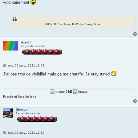
volontairement
a
g
e
60% Of The Time, It Works Every Time
Axeleil
Légende vivante
M
mar. 05 janv., 2021 10:08
e
s
J’ai pas trop de visibilité mais ça me chauffe. Je stay tuned
s
a
g
e
J&B
Fragile et fiere de letre
Skysam
Légende vivante
M
mar. 05 janv., 2021 12:30
e