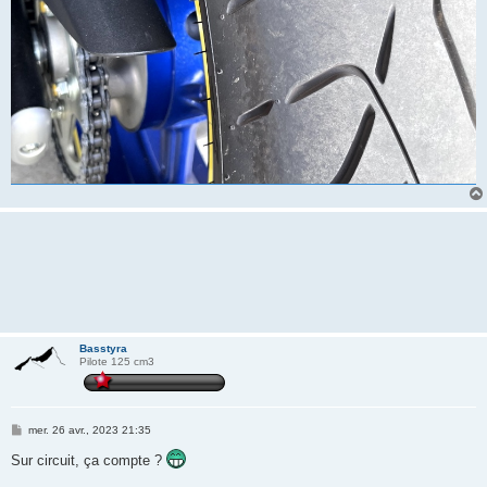
Basstyra
Pilote 125 cm3
M
mer. 26 avr., 2023 21:35
e
s
Sur circuit, ça compte ?
s
a