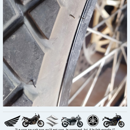
"Le con ne sait pas qu'il est con, le connard, lui, il le fait exprès !"