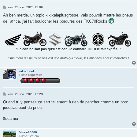
M
ven. 28 avr., 2023 12:09
e
s
Ah ben merde, un topic kikikalaplusgrosse, vais pouvoir mettre les pneus
s
de l'africa, j'ai fait boulocher les bordures des TKC70Rocks
a
g
e
"Le con ne sait pas qu'il est con, le connard, lui, il le fait exprès !"
"Une moto qui ne roule pas est une moto qui meurt, les miennes sont immortelles !"
nikochook
Pilote Superbike
M
ven. 28 avr., 2023 17:28
e
s
Quand tu y penses ça sert tellement à rien de pencher comme un porc
s
jusqu'au bout du pneu.
a
g
e
#scamoi
Vince64000
Pilote 125 cm3