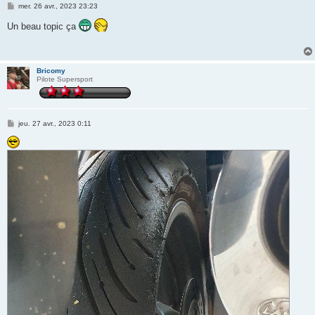
M
mer. 26 avr., 2023 23:23
e
s
Un beau topic ça
s
a
g
e
Bricomy
Pilote Supersport
M
jeu. 27 avr., 2023 0:11
e
s
s
a
g
e