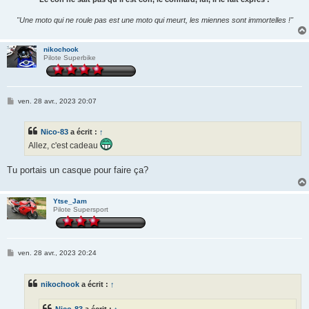
"Une moto qui ne roule pas est une moto qui meurt, les miennes sont immortelles !"
nikochook
Pilote Superbike
M
ven. 28 avr., 2023 20:07
e
s
s
Nico-83
a écrit :
↑
a
g
Allez, c'est cadeau
e
Tu portais un casque pour faire ça?
Ytse_Jam
Pilote Supersport
M
ven. 28 avr., 2023 20:24
e
s
s
nikochook
a écrit :
↑
a
g
e