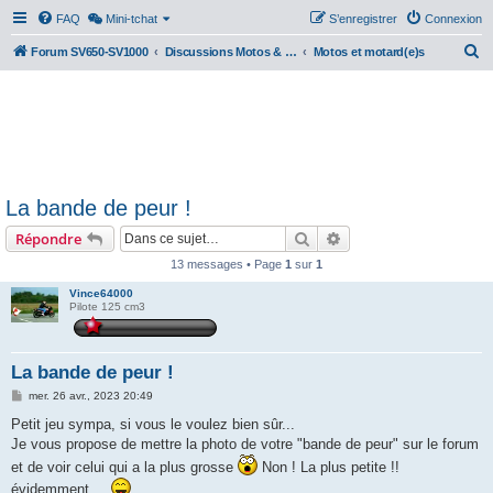
FAQ
Mini-tchat
S’enregistrer
Connexion
R
Forum SV650-SV1000
Discussions Motos & Motard(e)s
Motos et motard(e)s
e
c
h
e
r
La bande de peur !
c
Rechercher
Recherche avancée
Répondre
h
e
13 messages • Page
1
sur
1
r
Vince64000
Pilote 125 cm3
La bande de peur !
M
mer. 26 avr., 2023 20:49
e
s
Petit jeu sympa, si vous le voulez bien sûr...
s
Je vous propose de mettre la photo de votre "bande de peur" sur le forum
a
g
et de voir celui qui a la plus grosse
Non ! La plus petite !!
e
évidemment....