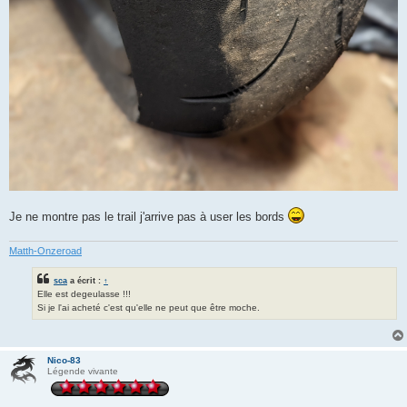
Je ne montre pas le trail j'arrive pas à user les bords
Matth-Onzeroad
sca
a écrit :
↑
Elle est degeulasse !!!
Si je l'ai acheté c'est qu'elle ne peut que être moche.
Nico-83
Légende vivante