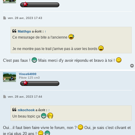
M
ven. 28 avr., 2023 17:43
e
s
s
Matthgo
a écrit :
↑
a
g
Ce mesurage de bite a l'ancienne
e
Je ne montre pas le trail j'arrive pas à user les bords
C'est pas faux !
Mais merci d'y avoir répondu et bravo à toi !
Vince64000
Pilote 125 cm3
M
ven. 28 avr., 2023 17:44
e
s
s
nikochook
a écrit :
↑
a
g
Un beau topic ça
e
Oui...il faut bien faire vivre le forum, non ?
Oui, je sais c'est clivant et
je n'ai plus 20 ans !