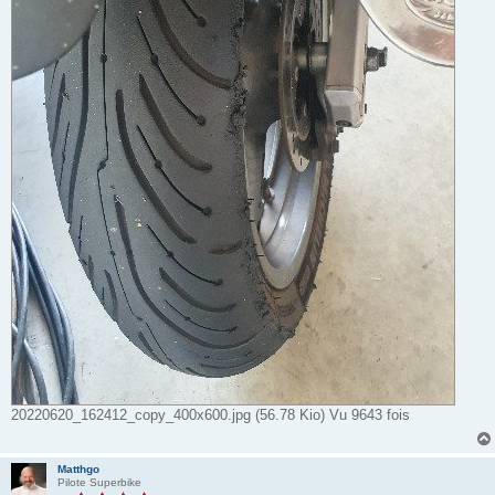
20220620_162412_copy_400x600.jpg (56.78 Kio) Vu 9643 fois
Matthgo
Pilote Superbike