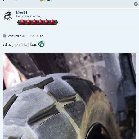
Nico-83
Légende vivante
M
ven. 28 avr., 2023 19:46
e
s
Allez, c'est cadeau
s
a
g
e