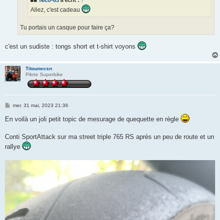
Nico-83
a écrit :
↑
Allez, c'est cadeau
Tu portais un casque pour faire ça?
c'est un sudiste : tongs short et t-shirt voyons
Titounecsn
Pilote Superbike
M
mer. 31 mai, 2023 21:36
e
s
En voilà un joli petit topic de mesurage de quequette en règle
s
a
g
Conti SportAttack sur ma street triple 765 RS après un peu de route et un
e
rallye