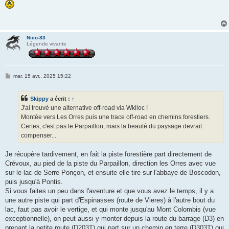
s
s
a
g
e
Nico-83
Légende vivante
M
mar. 15 avr., 2025 15:22
e
s
s
Skippy
a écrit :
↑
a
g
J'ai trouvé une alternative off-road via Wkiloc !
e
Montée vers Les Orres puis une trace off-road en chemins forestiers.
Certes, c'est pas le Parpaillon, mais la beauté du paysage devrait
compenser...
Je récupère tardivement, en fait la piste forestière part directement de
Crévoux, au pied de la piste du Parpaillon, direction les Orres avec vue
sur le lac de Serre Ponçon, et ensuite elle tire sur l'abbaye de Boscodon,
puis jusqu'à Pontis.
Si vous faites un peu dans l'aventure et que vous avez le temps, il y a
une autre piste qui part d'Espinasses (route de Vieres) à l'autre bout du
lac, faut pas avoir le vertige, et qui monte jusqu'au Mont Colombis (vue
exceptionnelle), on peut aussi y monter depuis la route du barrage (D3) en
prenant la petite route (D203T) qui part sur un chemin en terre (D303T) qui