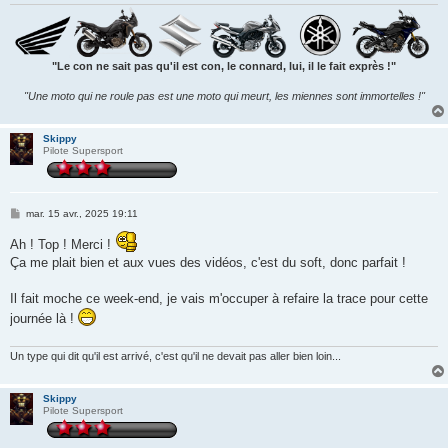
"Le con ne sait pas qu'il est con, le connard, lui, il le fait exprès !"
"Une moto qui ne roule pas est une moto qui meurt, les miennes sont immortelles !"
Skippy
Pilote Supersport
M
mar. 15 avr., 2025 19:11
e
s
Ah ! Top ! Merci !
s
Ça me plait bien et aux vues des vidéos, c'est du soft, donc parfait !
a
g
e
Il fait moche ce week-end, je vais m'occuper à refaire la trace pour cette
journée là !
Un type qui dit qu'il est arrivé, c'est qu'il ne devait pas aller bien loin...
Skippy
Pilote Supersport