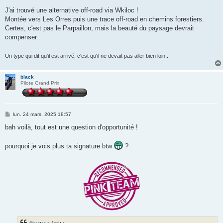
e
s
J'ai trouvé une alternative off-road via Wkiloc !
s
Montée vers Les Orres puis une trace off-road en chemins forestiers.
a
g
Certes, c'est pas le Parpaillon, mais la beauté du paysage devrait
e
compenser...
Un type qui dit qu'il est arrivé, c'est qu'il ne devait pas aller bien loin...
black
Pilote Grand Prix
M
lun. 24 mars, 2025 18:57
e
s
bah voilà, tout est une question d'opportunité !
s
a
g
pourquoi je vois plus ta signature btw
?
e