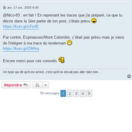
M
jeu. 17 avr., 2025 8:30
e
s
@Nico-83 : en fait ! En reprenant les traces que j'ai préparé, ce que tu
s
décris dans la 1ère partie de ton post, c'étais prévu
a
g
https://kurv.gr/cFy4E
e
Par contre, Espinasses/Mont Colombis, c’était pas prévu mais je viens
de l'intégrer à ma trace du lendemain
https://kurv.gr/ZWrkq
Encore merci pour ces conseils
Un type qui dit qu'il est arrivé, c'est qu'il ne devait pas aller bien loin...
Répondre
1
2
3
4
Suivante
59 messages