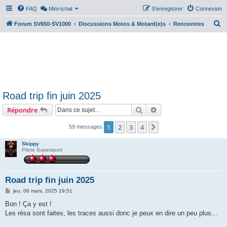
FAQ
Mini-tchat
S’enregistrer
Connexion
R
Forum SV650-SV1000
Discussions Motos & Motard(e)s
Rencontres
e
c
h
e
r
Road trip fin juin 2025
c
Rechercher
Recherche avancée
Répondre
h
e
1
2
3
4
Suivante
59 messages
r
Skippy
Pilote Supersport
Road trip fin juin 2025
M
jeu. 06 mars, 2025 19:51
e
s
Bon ! Ça y est !
s
Les résa sont faites, les traces aussi donc je peux en dire un peu plus...
a
g
e