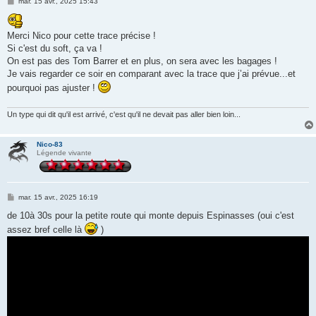
M
mar. 15 avr., 2025 15:43
e
s
s
Merci Nico pour cette trace précise !
a
g
Si c'est du soft, ça va !
e
On est pas des Tom Barrer et en plus, on sera avec les bagages !
Je vais regarder ce soir en comparant avec la trace que j’ai prévue...et
pourquoi pas ajuster !
Un type qui dit qu'il est arrivé, c'est qu'il ne devait pas aller bien loin...
Nico-83
Légende vivante
M
mar. 15 avr., 2025 16:19
e
s
de 10à 30s pour la petite route qui monte depuis Espinasses (oui c'est
s
assez bref celle là
)
a
g
e