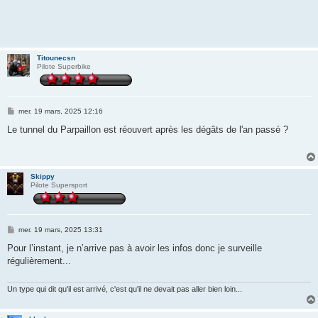
Titounecsn
Pilote Superbike
M
mer. 19 mars, 2025 12:16
e
s
Le tunnel du Parpaillon est réouvert après les dégâts de l'an passé ?
s
a
g
e
Skippy
Pilote Supersport
M
mer. 19 mars, 2025 13:31
e
s
Pour l’instant, je n’arrive pas à avoir les infos donc je surveille
s
régulièrement...
a
g
e
Un type qui dit qu'il est arrivé, c'est qu'il ne devait pas aller bien loin...