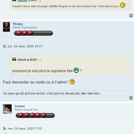
Sharter
a écrit :
↑
I wasn't born with enough middle fingers to let you know how I feel about you
Skippy
Pilote Supersport
M
lun. 24 mars, 2025 19:17
e
s
s
black
a écrit :
↑
a
g
e
pourquoi je vois plus ta signature btw
?
Faut demander au modo ou à l’admin’
Un type qui dit qu'il est arrivé, c'est qu'il ne devait pas aller bien loin...
Caytos
Pilote Grand Prix
M
mer. 26 mars, 2025 7:20
e