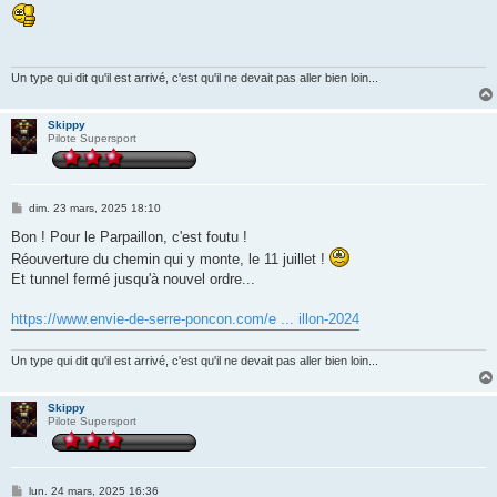
s
s
a
g
e
Un type qui dit qu'il est arrivé, c'est qu'il ne devait pas aller bien loin...
Skippy
Pilote Supersport
M
dim. 23 mars, 2025 18:10
e
s
Bon ! Pour le Parpaillon, c'est foutu !
s
Réouverture du chemin qui y monte, le 11 juillet !
a
g
Et tunnel fermé jusqu'à nouvel ordre...
e
https://www.envie-de-serre-poncon.com/e ... illon-2024
Un type qui dit qu'il est arrivé, c'est qu'il ne devait pas aller bien loin...
Skippy
Pilote Supersport
M
lun. 24 mars, 2025 16:36