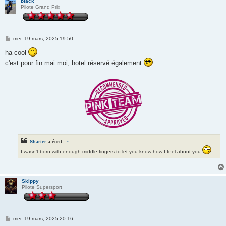
black
Pilote Grand Prix
M
mer. 19 mars, 2025 19:50
e
s
ha cool
s
c'est pour fin mai moi, hotel réservé également
a
g
e
Sharter
a écrit :
↑
I wasn't born with enough middle fingers to let you know how I feel about you
Skippy
Pilote Supersport
M
mer. 19 mars, 2025 20:16
e