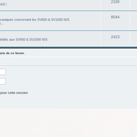
2100
N/S !
8544
écaniques concernant les SV650 & SV1000 N/S.
...
2423
s dédiés aux SV650 & SV1000 N/S
jets de ce forum.
 pour cette session