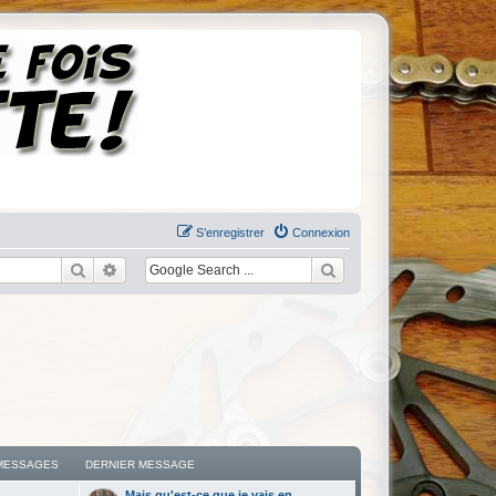
S’enregistrer
Connexion
Rechercher
Recherche avancée
MESSAGES
DERNIER MESSAGE
Mais qu'est-ce que je vais en…