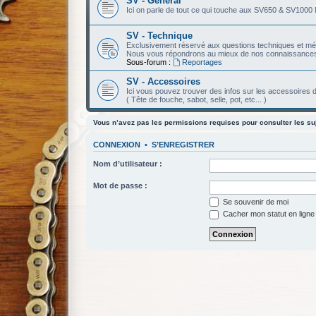
SV - Général
Ici on parle de tout ce qui touche aux SV650 & SV1000 
SV - Technique
Exclusivement réservé aux questions techniques et m
Nous vous répondrons au mieux de nos connaissances
Sous-forum :
Reportages
SV - Accessoires
Ici vous pouvez trouver des infos sur les accessoire
( Tête de fouche, sabot, selle, pot, etc... )
Vous n’avez pas les permissions requises pour consulter les su
CONNEXION
•
S’ENREGISTRER
Nom d’utilisateur :
Mot de passe :
Se souvenir de moi
Cacher mon statut en ligne