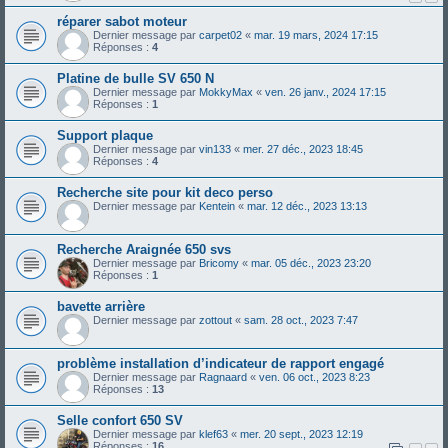
réparer sabot moteur
Dernier message par
carpet02
«
mar. 19 mars, 2024 17:15
Réponses :
4
Platine de bulle SV 650 N
Dernier message par
MokkyMax
«
ven. 26 janv., 2024 17:15
Réponses :
1
Support plaque
Dernier message par
vin133
«
mer. 27 déc., 2023 18:45
Réponses :
4
Recherche site pour kit deco perso
Dernier message par
Kentein
«
mar. 12 déc., 2023 13:13
Recherche Araignée 650 svs
Dernier message par
Bricomy
«
mar. 05 déc., 2023 23:20
Réponses :
1
bavette arrière
Dernier message par
zottout
«
sam. 28 oct., 2023 7:47
problème installation d’indicateur de rapport engagé
Dernier message par
Ragnaard
«
ven. 06 oct., 2023 8:23
Réponses :
13
Selle confort 650 SV
Dernier message par
klef63
«
mer. 20 sept., 2023 12:19
Réponses :
16