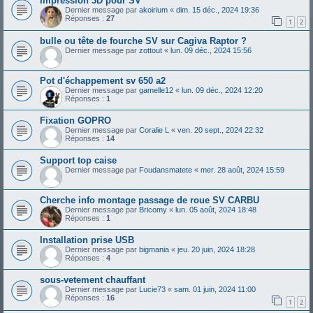
Impression 3D pour SV
Dernier message par
akoirium
«
dim. 15 déc., 2024 19:36
Réponses :
27
1
2
bulle ou tête de fourche SV sur Cagiva Raptor ?
Dernier message par
zottout
«
lun. 09 déc., 2024 15:56
Pot d'échappement sv 650 a2
Dernier message par
gamelle12
«
lun. 09 déc., 2024 12:20
Réponses :
1
Fixation GOPRO
Dernier message par
Coralie L
«
ven. 20 sept., 2024 22:32
Réponses :
14
Support top caise
Dernier message par
Foudansmatete
«
mer. 28 août, 2024 15:59
Cherche info montage passage de roue SV CARBU
Dernier message par
Bricomy
«
lun. 05 août, 2024 18:48
Réponses :
1
Installation prise USB
Dernier message par
bigmania
«
jeu. 20 juin, 2024 18:28
Réponses :
4
sous-vetement chauffant
Dernier message par
Lucie73
«
sam. 01 juin, 2024 11:00
Réponses :
16
1
2