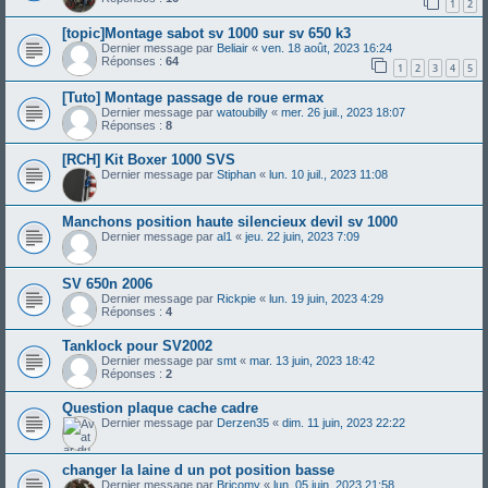
1
2
[topic]Montage sabot sv 1000 sur sv 650 k3
Dernier message par
Beliair
«
ven. 18 août, 2023 16:24
Réponses :
64
1
2
3
4
5
[Tuto] Montage passage de roue ermax
Dernier message par
watoubilly
«
mer. 26 juil., 2023 18:07
Réponses :
8
[RCH] Kit Boxer 1000 SVS
Dernier message par
Stiphan
«
lun. 10 juil., 2023 11:08
Manchons position haute silencieux devil sv 1000
Dernier message par
al1
«
jeu. 22 juin, 2023 7:09
SV 650n 2006
Dernier message par
Rickpie
«
lun. 19 juin, 2023 4:29
Réponses :
4
Tanklock pour SV2002
Dernier message par
smt
«
mar. 13 juin, 2023 18:42
Réponses :
2
Question plaque cache cadre
Dernier message par
Derzen35
«
dim. 11 juin, 2023 22:22
changer la laine d un pot position basse
Dernier message par
Bricomy
«
lun. 05 juin, 2023 21:58