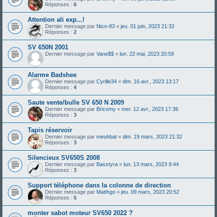
Réponses :
6
Attention ali exp...!
Dernier message par
Nico-83
«
jeu. 01 juin, 2023 21:32
Réponses :
2
SV 650N 2001
Dernier message par
Vane$$
«
lun. 22 mai, 2023 20:59
Alarme Badshee
Dernier message par
Cyrille34
«
dim. 16 avr., 2023 13:17
Réponses :
4
Saute vente/bulle SV 650 N 2009
Dernier message par
Bricomy
«
mer. 12 avr., 2023 17:36
Réponses :
3
Tapis réservoir
Dernier message par
meuhbat
«
dim. 19 mars, 2023 21:32
Réponses :
3
Silencieux SV650S 2008
Dernier message par
Basstyra
«
lun. 13 mars, 2023 9:44
Réponses :
3
Support téléphone dans la colonne de direction
Dernier message par
Matthgo
«
jeu. 09 mars, 2023 20:52
Réponses :
5
monter sabot moteur SV650 2022 ?