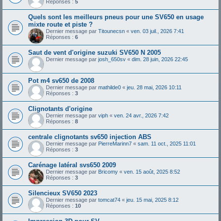
Réponses :
5
Quels sont les meilleurs pneus pour une SV650 en usage
mixte route et piste ?
Dernier message par
Titounecsn
«
ven. 03 juil., 2026 7:41
Réponses :
6
Saut de vent d'origine suzuki SV650 N 2005
Dernier message par
josh_650sv
«
dim. 28 juin, 2026 22:45
Pot m4 sv650 de 2008
Dernier message par
mathilde0
«
jeu. 28 mai, 2026 10:11
Réponses :
3
Clignotants d'origine
Dernier message par
viph
«
ven. 24 avr., 2026 7:42
Réponses :
8
centrale clignotants sv650 injection ABS
Dernier message par
PierreMarinn7
«
sam. 11 oct., 2025 11:01
Réponses :
3
Carénage latéral svs650 2009
Dernier message par
Bricomy
«
ven. 15 août, 2025 8:52
Réponses :
3
Silencieux SV650 2023
Dernier message par
tomcat74
«
jeu. 15 mai, 2025 8:12
Réponses :
10