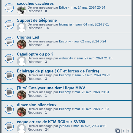
sacoches cavalières
Dernier message par
Edjoe
«
mar. 14 mai, 2024 20:34
Réponses :
8
Support de téléphone
Dernier message par
bigmania
«
sam. 04 mai, 2024 7:01
Réponses :
14
Clignos Led
Dernier message par
Bricomy
«
jeu. 02 mai, 2024 0:24
Réponses :
10
Catadioptre ou po ?
Dernier message par
watoubilly
«
sam. 27 avr., 2024 21:15
Réponses :
3
Éclairage de plaque ( CT et forces de l'ordre)
Dernier message par
Bricomy
«
sam. 27 avr., 2024 20:23
Réponses :
3
[Tuto] Catalyser une demi ligne MIVV
Dernier message par
Bricomy
«
mar. 23 avr., 2024 23:31
Réponses :
1
dimension silencieux
Dernier message par
Bricomy
«
mar. 16 avr., 2024 21:57
Réponses :
1
coque arriere de KTM RC8 sur SV650
Dernier message par
yves34
«
mar. 16 avr., 2024 0:19
Réponses :
24
1
2