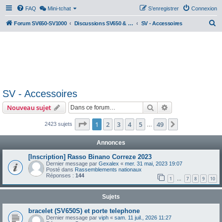
FAQ
Mini-tchat
S’enregistrer
Connexion
R
Forum SV650-SV1000
Discussions SV650 & SV1000 N/S
SV - Accessoires
e
c
h
e
r
SV - Accessoires
c
Rechercher
Recherche avanc
Nouveau sujet
h
e
Page
1
sur
49
1
2
3
4
5
49
Suivante
2423 sujets
…
r
Annonces
[Inscription] Rasso Binano Correze 2023
Dernier message par
Gexalex
«
mer. 31 mai, 2023 19:07
Posté dans
Rassemblements nationaux
Réponses :
144
1
7
8
9
10
…
Sujets
bracelet (SV650S) et porte telephone
Dernier message par
viph
«
sam. 11 juil., 2026 11:27