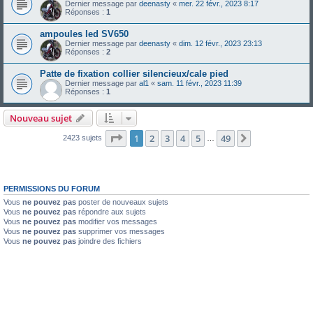
Dernier message par
deenasty
«
mer. 22 févr., 2023 8:17
Réponses :
1
ampoules led SV650
Dernier message par
deenasty
«
dim. 12 févr., 2023 23:13
Réponses :
2
Patte de fixation collier silencieux/cale pied
Dernier message par
al1
«
sam. 11 févr., 2023 11:39
Réponses :
1
Nouveau sujet
Page
1
sur
49
1
2
3
4
5
49
Suivante
2423 sujets
…
PERMISSIONS DU FORUM
Vous
ne pouvez pas
poster de nouveaux sujets
Vous
ne pouvez pas
répondre aux sujets
Vous
ne pouvez pas
modifier vos messages
Vous
ne pouvez pas
supprimer vos messages
Vous
ne pouvez pas
joindre des fichiers