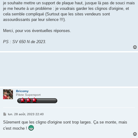
je souhaite mettre un support de plaque haut, jusque là pas de souci mais
je me heurte à un problème : je voudrais garder les clignos d'origine, et
cela semble compliqué (Surtout que les sites vendeurs sont
assourdissants par leur silence !!!).
Merci, pour vos éventuelles réponses.
PS : SV 650 N de 2023.
Bricomy
Pilote Supersport
M
lun. 28 août, 2023 22:40
e
s
Sûrement que les cligno d'origine sont trop larges. Ça se monte, mais
s
c'est moche !
a
g
e