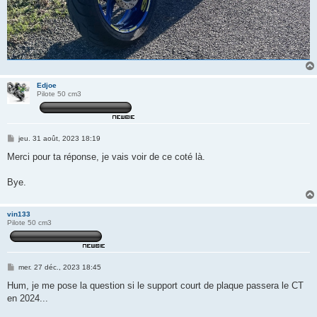
Edjoe
Pilote 50 cm3
M
jeu. 31 août, 2023 18:19
e
s
Merci pour ta réponse, je vais voir de ce coté là.
s
a
g
Bye.
e
vin133
Pilote 50 cm3
M
mer. 27 déc., 2023 18:45
e
s
Hum, je me pose la question si le support court de plaque passera le CT
s
en 2024...
a
g