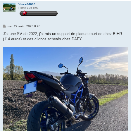
Vince64000
Pilote 125 cm3
M
mar. 29 août, 2023 8:28
e
s
J'ai une SV de 2022, j'ai mis un support de plaque court de chez BIHR
s
(114 euros) et des clignos achetés chez DAFY.
a
g
e