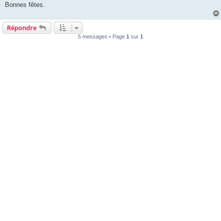
e
Bonnes fêtes.
Répondre
5 messages • Page
1
sur
1