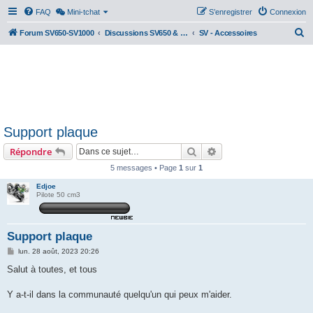
FAQ
Mini-tchat
S’enregistrer
Connexion
R
Forum SV650-SV1000
Discussions SV650 & SV1000 N/S
SV - Accessoires
e
c
h
e
r
Support plaque
c
Rechercher
Recherche avancée
Répondre
h
e
5 messages • Page
1
sur
1
r
Edjoe
Pilote 50 cm3
Support plaque
M
lun. 28 août, 2023 20:26
e
s
Salut à toutes, et tous
s
a
g
Y a-t-il dans la communauté quelqu'un qui peux m'aider.
e