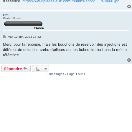
d'essence.
https://www.pieces-suz.com/thumbs/shop/ ... 870000.jpg
smt
Pilote 50 cm3
M
mar. 13 juin, 2023 18:42
e
s
Merci pour ta réponse, mais les bouchons de réservoir des injections est
s
diffèrent de celui des carbu d'ailleurs sur les fiches ils n'ont pas la même
a
g
référence.
e
Répondre
3 messages • Page
1
sur
1