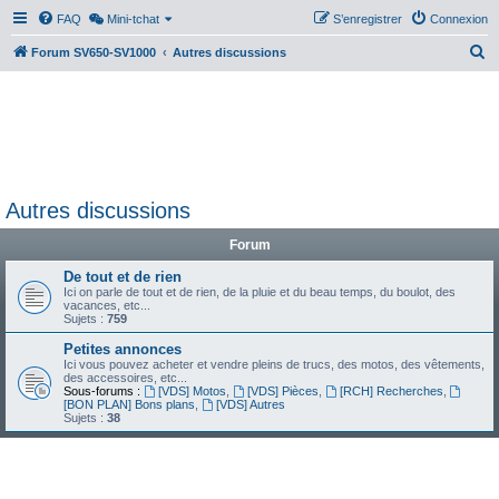
FAQ
Mini-tchat
S’enregistrer
Connexion
R
Forum SV650-SV1000
Autres discussions
e
c
h
e
r
Autres discussions
c
h
Forum
e
De tout et de rien
Ici on parle de tout et de rien, de la pluie et du beau temps, du boulot, des
r
vacances, etc...
Sujets :
759
Petites annonces
Ici vous pouvez acheter et vendre pleins de trucs, des motos, des vêtements,
des accessoires, etc...
Sous-forums :
[VDS] Motos
,
[VDS] Pièces
,
[RCH] Recherches
,
[BON PLAN] Bons plans
,
[VDS] Autres
Sujets :
38