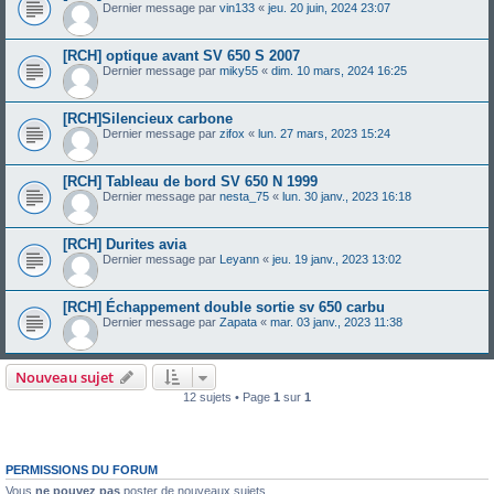
Dernier message par
vin133
«
jeu. 20 juin, 2024 23:07
[RCH] optique avant SV 650 S 2007
Dernier message par
miky55
«
dim. 10 mars, 2024 16:25
[RCH]Silencieux carbone
Dernier message par
zifox
«
lun. 27 mars, 2023 15:24
[RCH] Tableau de bord SV 650 N 1999
Dernier message par
nesta_75
«
lun. 30 janv., 2023 16:18
[RCH] Durites avia
Dernier message par
Leyann
«
jeu. 19 janv., 2023 13:02
[RCH] Échappement double sortie sv 650 carbu
Dernier message par
Zapata
«
mar. 03 janv., 2023 11:38
Nouveau sujet
12 sujets • Page
1
sur
1
PERMISSIONS DU FORUM
Vous
ne pouvez pas
poster de nouveaux sujets