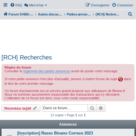
FAQ
Mini-tchat
S’enregistrer
Connexion
R
Forum SV650-SV1000
Autres discussions
Petites annonces
[RCH] Recherches
e
c
h
e
r
[RCH] Recherches
c
h
Règles du forum
Consulter le
réglement des petites annonces
avant de poster votre message.
e
Si votre petite-annonce n'est plus d'actualité, pensez à mettre l'icone de sujet
dans
r
le titre de votre premier message.
Ce forum d'achat/vente est un service gratuit proposé aux utilisateurs de Binano.fr
Nous ne sommes aucunement responsable des transactions qui s'y déroulent.
L'utilisation de ce forum est donc sous votre seule responsabilité.
Rechercher
Recherche avanc
Nouveau sujet
12 sujets • Page
1
sur
1
Annonces
[Inscription] Rasso Binano Correze 2023