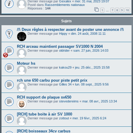
Dernier message par
Gexalex
«
mer. 31 mai, 2023 19:07
Posté dans
Rassemblements nationaux
Réponses :
144
1
7
8
9
10
…
Sujets
/!\ Deux rêgles à respecter avant de poster une annonce /!\
Dernier message par
Hippy
«
dim. 24 août, 2008 11:11
RCH arceau maintient passager SV1000 N 2004
Dernier message par
oldrider
«
sam. 27 juin, 2026 14:03
Moteur hs
Dernier message par
kakou29
«
jeu. 25 déc., 2025 15:58
rch une 650 carbu pour piste petit prix
Dernier message par
Gilles 34
«
lun. 08 sept., 2025 9:56
RCH support de plaque sv650
Dernier message par
stevedereims
«
mar. 08 avr., 2025 13:34
[RCH] tube boite à air SV 1000
Dernier message par
zottout
«
mer. 19 févr., 2025 6:24
[RCH] boisseaux 34cv carbus