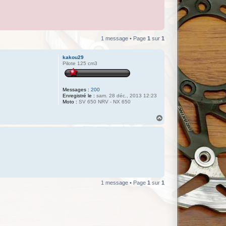
1 message • Page
1
sur
1
kakou29
Pilote 125 cm3
Messages :
200
Enregistré le :
sam. 28 déc., 2013 12:23
Moto :
SV 650 NRV - NX 650
H
a
u
t
1 message • Page
1
sur
1