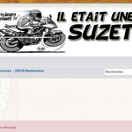
nnonces
[RCH] Recherches
tre message.