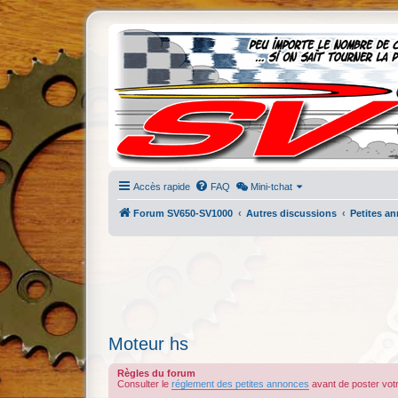
Accès rapide
FAQ
Mini-tchat
Forum SV650-SV1000
Autres discussions
Petites a
Moteur hs
Règles du forum
Consulter le
réglement des petites annonces
avant de poster vo