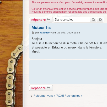
Si votre petite-annonce n'est plus d'actualité, pensez à mettre l'i
Ce forum d'achat/vente est un service gratuit proposé aux utilisa
Nous ne sommes aucunement responsable des transactions qui s'y 
Recherc
Re
Répondre
Moteur hs
M
par
kakou29
»
jeu. 25 déc., 2025 15:58
e
s
Bonjour.
s
Je suis à la recherche d’un moteur hs de SV 650 03-0
a
g
Si possible en Brtagne ou mieux, dans le Finistère.
e
Merci.
Répondre
Retourner vers « [RCH] Recherches »