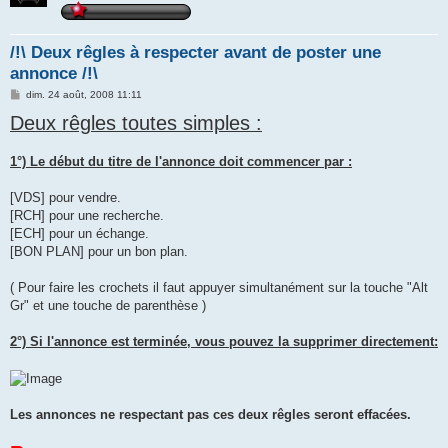
/!\ Deux rêgles à respecter avant de poster une
annonce /!\
M
dim. 24 août, 2008 11:11
e
Deux rêgles toutes simples :
s
s
a
g
1°) Le début du titre de l'annonce doit commencer par :
e
[VDS] pour vendre.
[RCH] pour une recherche.
[ECH] pour un échange.
[BON PLAN] pour un bon plan.
( Pour faire les crochets il faut appuyer simultanément sur la touche "Alt
Gr" et une touche de parenthèse )
2°) Si l'annonce est terminée, vous pouvez la supprimer directement:
Les annonces ne respectant pas ces deux rêgles seront effacées.