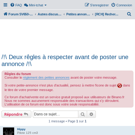
FAQ
Mini-tchat
S’enregistrer
Connexion
R
Forum SV650-SV1000
Autres discussions
Petites annonces
[RCH] Recherches
e
c
h
e
r
/!\ Deux rêgles à respecter avant de poster une
c
annonce /!\
h
e
Règles du forum
Consulter le
réglement des petites annonces
avant de poster votre message.
r
Si votre petite-annonce n'est plus d'actualité, pensez à mettre l'icone de sujet
dans
le titre de votre premier message.
Ce forum d'achat/vente est un service gratuit proposé aux utilisateurs de Binano.fr
Nous ne sommes aucunement responsable des transactions qui s'y déroulent.
L'utilisation de ce forum est donc sous votre seule responsabilité.
Rechercher
Recherche avancée
Répondre
1 message • Page
1
sur
1
Hippy
Pilote 125 cm3