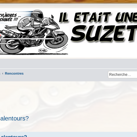
s
Rencontres
 alentours?
her
cherche avancée