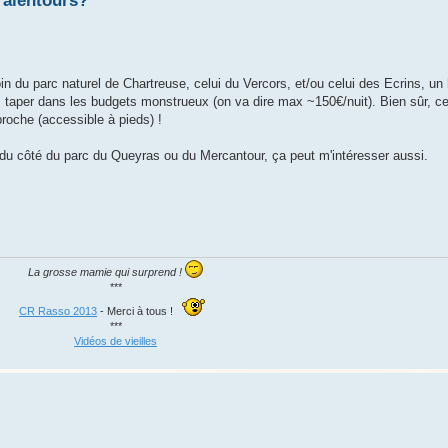
 alentours?
in du parc naturel de Chartreuse, celui du Vercors, et/ou celui des Ecrins, un
s taper dans les budgets monstrueux (on va dire max ~150€/nuit). Bien sûr, ce
proche (accessible à pieds) !
du côté du parc du Queyras ou du Mercantour, ça peut m'intéresser aussi.
La grosse mamie qui surprend !
***
CR Rasso 2013
- Merci à tous !
***
Vidéos de vieilles