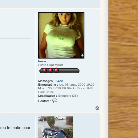
g
u
i
n
Innos
Pilote Supersport
Messages :
2420
Enregistré le :
jeu. 08 janv., 2009 19:26
Moto :
SVS 650 K9 Black / Ducati 848
Dark Corse
Localisation :
Grenoble (38)
C
Contact :
o
n
H
t
a
a
u
c
t
t
e
ieu le matin pour
r
I
n