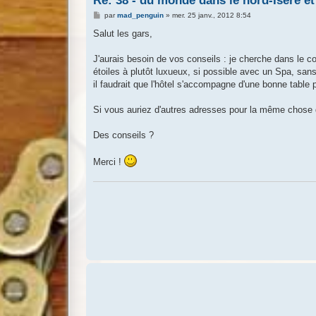
Re: 38 - du monde dans le nord-Isère et
M
par
mad_penguin
»
mer. 25 janv., 2012 8:54
e
s
Salut les gars,
s
a
g
J'aurais besoin de vos conseils : je cherche dans le co
e
étoiles à plutôt luxueux, si possible avec un Spa, san
il faudrait que l'hôtel s'accompagne d'une bonne table 
Si vous auriez d'autres adresses pour la même chose 
Des conseils ?
Merci !