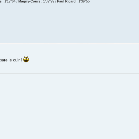
s
: 1'17"64 /
Magny-Cours
: 1'59"99 /
Paul Ricard
: 1'39"55
are le cuir !