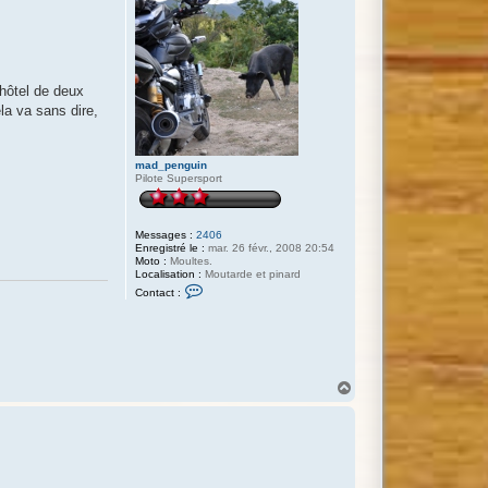
 hôtel de deux
la va sans dire,
mad_penguin
Pilote Supersport
Messages :
2406
Enregistré le :
mar. 26 févr., 2008 20:54
Moto :
Moultes.
Localisation :
Moutarde et pinard
C
Contact :
o
n
t
a
c
t
e
H
r
a
m
u
a
d
t
_
p
e
n