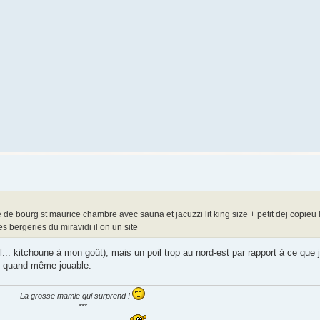
e bourg st maurice chambre avec sauna et jacuzzi lit king size + petit dej copieu 
s bergeries du miravidi il on un site
l... kitchoune à mon goût), mais un poil trop au nord-est par rapport à ce que 
'est quand même jouable.
La grosse mamie qui surprend !
***