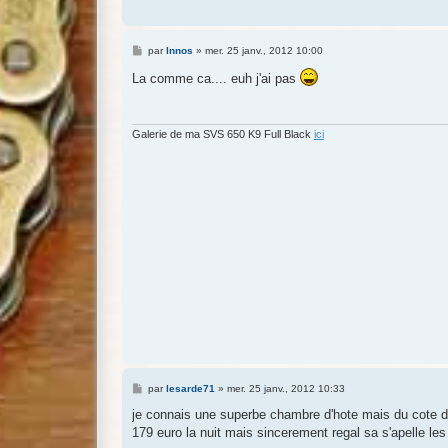
M
par
Innos
»
mer. 25 janv., 2012 10:00
e
s
La comme ca.... euh j'ai pas
s
a
g
e
Galerie de ma SVS 650 K9 Full Black
ici
M
par
lesarde71
»
mer. 25 janv., 2012 10:33
e
s
je connais une superbe chambre d'hote mais du cote de
s
179 euro la nuit mais sincerement regal sa s'apelle les 
a
g