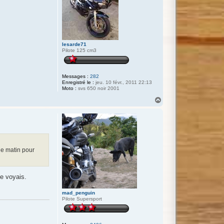
n
o
s
lesarde71
Pilote 125 cm3
Messages :
282
Enregistré le :
jeu. 10 févr., 2011 22:13
Moto :
svs 650 noir 2001
H
a
u
t
le matin pour
je voyais.
mad_penguin
Pilote Supersport