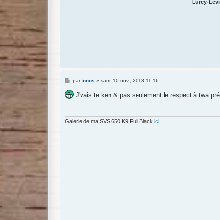
Lurcy-Lévi
M
par
Innos
»
sam. 10 nov., 2018 11:16
e
s
J'vais te ken & pas seulement le respect à twa prép
s
a
g
e
Galerie de ma SVS 650 K9 Full Black
ici