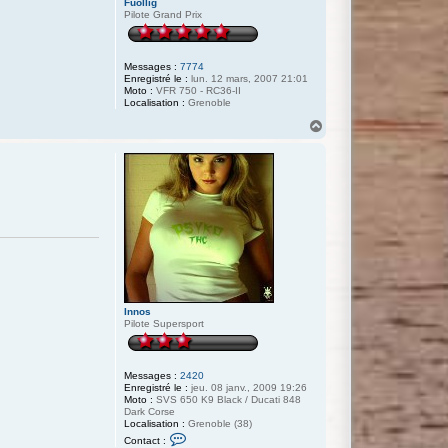
Fuollig
Pilote Grand Prix
Messages :
7774
Enregistré le :
lun. 12 mars, 2007 21:01
Moto :
VFR 750 - RC36-II
Localisation :
Grenoble
H
a
u
t
Innos
Pilote Supersport
Messages :
2420
Enregistré le :
jeu. 08 janv., 2009 19:26
Moto :
SVS 650 K9 Black / Ducati 848
Dark Corse
Localisation :
Grenoble (38)
C
Contact :
o