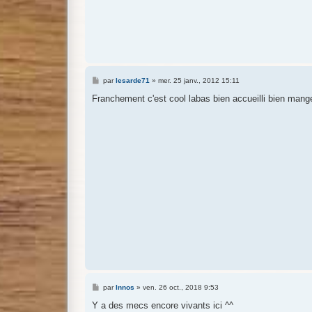
M
par
lesarde71
»
mer. 25 janv., 2012 15:11
e
s
Franchement c'est cool labas bien accueilli bien mange
s
a
g
e
M
par
Innos
»
ven. 26 oct., 2018 9:53
e
s
Y a des mecs encore vivants ici ^^
s