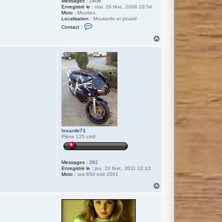
Messages :
2406
Enregistré le :
mar. 26 févr., 2008 20:54
Moto :
Moultes.
Localisation :
Moutarde et pinard
C
Contact :
o
n
H
t
a
a
u
c
t
t
e
r
m
a
d
_
p
e
n
g
u
lesarde71
i
Pilote 125 cm3
n
Messages :
282
Enregistré le :
jeu. 10 févr., 2011 22:13
Moto :
svs 650 noir 2001
H
a
u
t