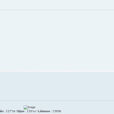
lès
: 1'27"34 /
Dijon
: 1'33"xx /
Lédenon
: 1'38'96