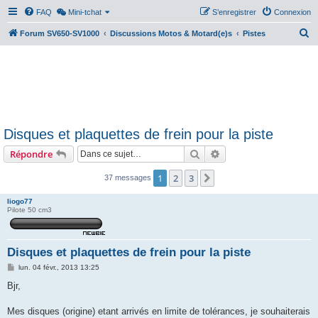
FAQ
Mini-tchat
S’enregistrer
Connexion
R
Forum SV650-SV1000
Discussions Motos & Motard(e)s
Pistes
e
c
h
e
r
Disques et plaquettes de frein pour la piste
c
Rechercher
Recherche avancée
Répondre
h
e
1
2
3
Suivante
37 messages
r
liogo77
Pilote 50 cm3
Disques et plaquettes de frein pour la piste
M
lun. 04 févr., 2013 13:25
e
s
Bjr,
s
a
g
Mes disques (origine) etant arrivés en limite de tolérances, je souhaiterais
e