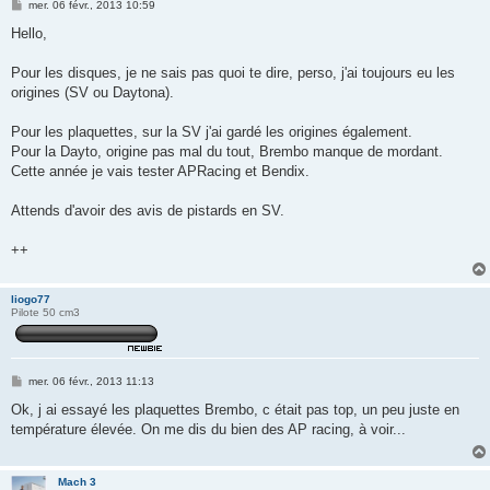
M
mer. 06 févr., 2013 10:59
e
s
Hello,
s
a
g
Pour les disques, je ne sais pas quoi te dire, perso, j'ai toujours eu les
e
origines (SV ou Daytona).
Pour les plaquettes, sur la SV j'ai gardé les origines également.
Pour la Dayto, origine pas mal du tout, Brembo manque de mordant.
Cette année je vais tester APRacing et Bendix.
Attends d'avoir des avis de pistards en SV.
++
liogo77
Pilote 50 cm3
M
mer. 06 févr., 2013 11:13
e
s
Ok, j ai essayé les plaquettes Brembo, c était pas top, un peu juste en
s
température élevée. On me dis du bien des AP racing, à voir...
a
g
e
Mach 3