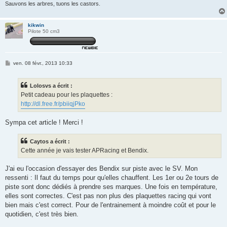
Sauvons les arbres, tuons les castors.
kikwin
Pilote 50 cm3
M
ven. 08 févr., 2013 10:33
e
s
s
Lolosvs a écrit :
a
g
Petit cadeau pour les plaquettes :
e
http://dl.free.fr/pbiiqjPko
Sympa cet article ! Merci !
Caytos a écrit :
Cette année je vais tester APRacing et Bendix.
J'ai eu l'occasion d'essayer des Bendix sur piste avec le SV. Mon
ressenti : Il faut du temps pour qu'elles chauffent. Les 1er ou 2e tours de
piste sont donc dédiés à prendre ses marques. Une fois en température,
elles sont correctes. C'est pas non plus des plaquettes racing qui vont
bien mais c'est correct. Pour de l'entrainement à moindre coût et pour le
quotidien, c'est très bien.