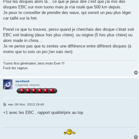
Pour les disques alors là... ce que je peux dire c'est que j'ai mis des
disques EBC sur mon tuono mais je n'ai roulé que 500 km depuis.
Je peux te conseiller de prendre des wave, qui seront un peu plus léger
car taillé sur la fret.
Prend ce que tu trouves, perso quand je cherchais des disque c'était soit
EBC soit braking (deux fois plus chère), ou origine (5 fois plus chère) ou
alors made in china...
Je ne pense pas que tu sentes une différence entre différent disques (à
moins que tu sois un pro j'en sais rien).
Tuono first génération, best moto Ever !!!
Fuck les rageux.
westland
Légende vivante
M
mer. 06 févr., 2013 19:46
e
s
+1 avec les EBC , rapport qualité/prix au top
s
a
g
e