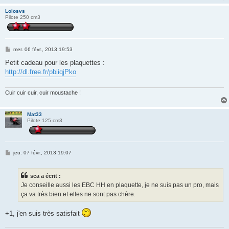
Lolosvs
Pilote 250 cm3
M
mer. 06 févr., 2013 19:53
e
s
Petit cadeau pour les plaquettes :
s
http://dl.free.fr/pbiiqjPko
a
g
e
Cuir cuir cuir, cuir moustache !
Mat33
Pilote 125 cm3
M
jeu. 07 févr., 2013 19:07
e
s
s
sca a écrit :
a
g
Je conseille aussi les EBC HH en plaquette, je ne suis pas un pro, mais
e
ça va très bien et elles ne sont pas chère.
+1, j'en suis très satisfait