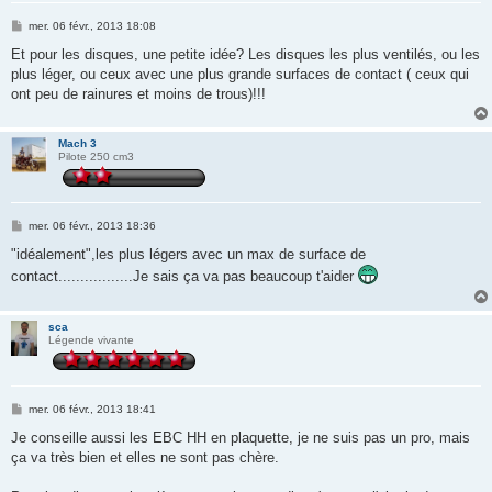
M
mer. 06 févr., 2013 18:08
e
s
Et pour les disques, une petite idée? Les disques les plus ventilés, ou les
s
plus léger, ou ceux avec une plus grande surfaces de contact ( ceux qui
a
g
ont peu de rainures et moins de trous)!!!
e
Mach 3
Pilote 250 cm3
M
mer. 06 févr., 2013 18:36
e
s
"idéalement",les plus légers avec un max de surface de
s
contact.................Je sais ça va pas beaucoup t'aider
a
g
e
sca
Légende vivante
M
mer. 06 févr., 2013 18:41
e
s
Je conseille aussi les EBC HH en plaquette, je ne suis pas un pro, mais
s
ça va très bien et elles ne sont pas chère.
a
g
e