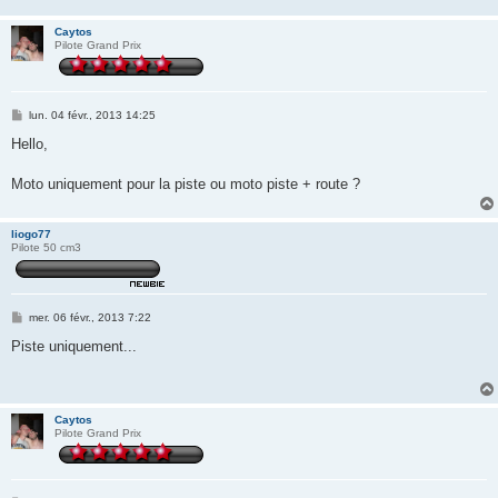
Caytos
Pilote Grand Prix
M
lun. 04 févr., 2013 14:25
e
s
Hello,
s
a
g
Moto uniquement pour la piste ou moto piste + route ?
e
liogo77
Pilote 50 cm3
M
mer. 06 févr., 2013 7:22
e
s
Piste uniquement...
s
a
g
e
Caytos
Pilote Grand Prix