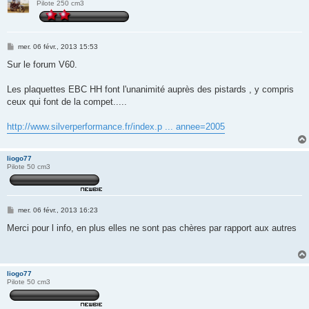
Pilote 250 cm3
M
mer. 06 févr., 2013 15:53
e
s
Sur le forum V60.
s
a
g
Les plaquettes EBC HH font l'unanimité auprès des pistards , y compris
e
ceux qui font de la compet.....
http://www.silverperformance.fr/index.p ... annee=2005
liogo77
Pilote 50 cm3
M
mer. 06 févr., 2013 16:23
e
s
Merci pour l info, en plus elles ne sont pas chères par rapport aux autres
s
a
g
e
liogo77
Pilote 50 cm3