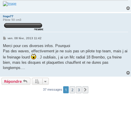
liogo77
Pilote 50 cm3
M
ven. 08 févr., 2013 11:42
e
s
Merci pour ces diverses infos. Pourquoi
s
Pas des waves, effectivement je ne suis pas un pilote top team, mais j ai
a
g
le freinage lourd
. J oubliais, j ai un Mc radial 18 Brembo, ça freine
e
bien, mais les disques et plaquettes chauffent et ne dures pas
longtemps....
Répondre
1
2
3
Suivante
37 messages