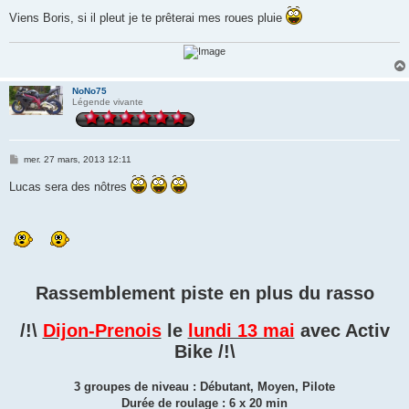
g
Viens Boris, si il pleut je te prêterai mes roues pluie
e
NoNo75
Légende vivante
M
mer. 27 mars, 2013 12:11
e
s
Lucas sera des nôtres
s
a
g
e
Rassemblement piste en plus du rasso
/!\
Dijon-Prenois
le
lundi 13 mai
avec Activ
Bike /!\
3 groupes de niveau : Débutant, Moyen, Pilote
Durée de roulage : 6 x 20 min