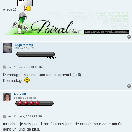
A reçu 26
Supercramp
Pilote 50 cm3
M
dim. 10 mars, 2013 13:34
e
s
Dommage, j'y serais une semaine avant (le 6).
s
Bon roulage
a
g
e
boris-68
Pilote Superbike
M
lun. 11 mars, 2013 21:59
e
s
mouais... je sais pas, il me faut des jours de congés pour cette année,
s
donc un lundi de plus...
a