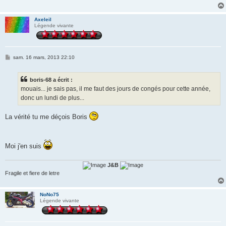
g
e
Axeleil
Légende vivante
M
sam. 16 mars, 2013 22:10
e
s
s
boris-68 a écrit :
a
g
mouais... je sais pas, il me faut des jours de congés pour cette année,
e
donc un lundi de plus...
La vérité tu me déçois Boris
Moi j'en suis
J&B
Fragile et fiere de letre
NoNo75
Légende vivante