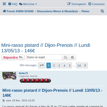
FAQ
Mini-tchat
S’enregistrer
Connexion
R
Forum SV650-SV1000
Discussions Motos & Motard(e)s
Pistes
e
c
h
e
r
Mini-rasso pistard // Dijon-Prenois // Lundi
c
13/05/13 - 146€
h
Rechercher
Recherche avancée
Répondre
e
r
Page
1
sur
24
1
2
3
4
5
24
Suivante
360 messages
…
NoNo75
Légende vivante
Mini-rasso pistard // Dijon-Prenois // Lundi 13/05/13 -
146€
M
sam. 23 févr., 2013 13:35
e
s
Le rasso annuel du forum a lieu du 8 au 12 mai cette année et comme le