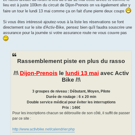
s
lieu est à juste 100km du circuit de Dijon-Prenois on va également aller y
a
g
faire un tour le lundi 13 mai comme ça on fait d'une pierre deux coups
e
Si vous êtes intéressé ajoutez-vous à la liste les réservations se font
directement sur le site d'Activ-Bike, pensez bien qu'il faudra souscrire une
assurance pour la journée si votre assurance route ne vous couvre pas
Rassemblement piste en plus du rasso
/!\
Dijon-Prenois
le
lundi 13 mai
avec Activ
Bike /!\
3 groupes de niveau : Débutant, Moyen, Pilote
Durée de roulage : 6 x 20 min
Double service médical pour éviter les interruptions
Prix : 146€
Pour les inscriptions chacun se débrouille de son côté, il suffit de passer
par ce site :
http://www.activbike.net/calendrier.php