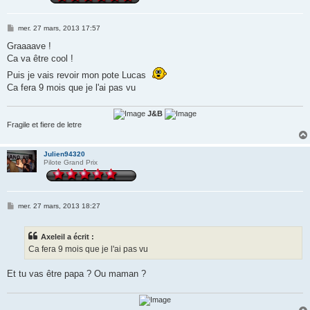
M
mer. 27 mars, 2013 17:57
e
s
Graaaave !
s
Ca va être cool !
a
g
Puis je vais revoir mon pote Lucas
e
Ca fera 9 mois que je l'ai pas vu
J&B
Fragile et fiere de letre
Julien94320
Pilote Grand Prix
M
mer. 27 mars, 2013 18:27
e
s
s
Axeleil a écrit :
a
g
Ca fera 9 mois que je l'ai pas vu
e
Et tu vas être papa ? Ou maman ?