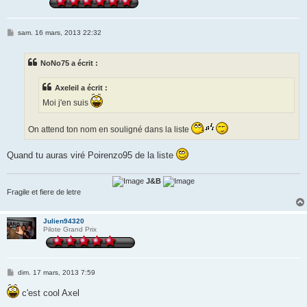
M
sam. 16 mars, 2013 22:32
e
s
s
NoNo75 a écrit :
a
g
e
Axeleil a écrit :
Moi j'en suis
On attend ton nom en souligné dans la liste
Quand tu auras viré Poirenzo95 de la liste
J&B
Fragile et fiere de letre
Julien94320
Pilote Grand Prix
M
dim. 17 mars, 2013 7:59
e
s
c'est cool Axel
s
a