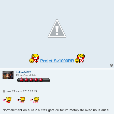
Projet Sv1000RR
Julien94320
Pilote Grand Prix
M
mer. 27 mars, 2013 13:45
e
s
s
a
g
e
Normalement on aura 2 autres gars du forum motopiste avec nous aussi