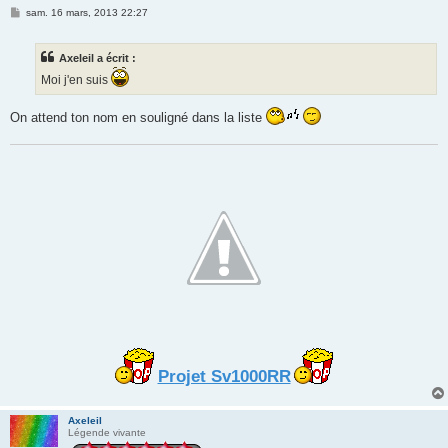
M
sam. 16 mars, 2013 22:27
e
s
s
Axeleil a écrit :
a
g
Moi j'en suis
e
On attend ton nom en souligné dans la liste
Projet Sv1000RR
Axeleil
Légende vivante