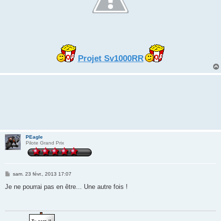
Projet Sv1000RR
PEagle
Pilote Grand Prix
M
sam. 23 févr., 2013 17:07
e
s
Je ne pourrai pas en être... Une autre fois !
s
a
g
e