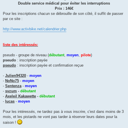
Double service médical pour éviter les interruptions
Prix : 146€
Pour les inscriptions chacun se débrouille de son côté, il suffit de passer
par ce site :
http://www.activbike.net/calendrier.php
liste des intéressés:
pseudo - groupe de niveau (
débutant
,
moyen
,
pilote
)
pseudo
: inscription payée
pseudo
: inscription payée et confirmation reçue
-
Julien94320
-
moyen
-
NoNo75
-
moyen
-
Sentenza
-
moyen
-
svzum
-
débutant
-
Axeleil Kakawette
-
débutant
-
lucas
-
moyen
Pour les intéressés, ne tardez pas à vous inscrire, c'est dans moins de 3
mois, et les pistards ne vont pas tarder à réserver leurs dates pour la
saison !