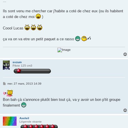
...
Ils sont venu me chercher car j'habite a coté de chez eux (ou ils habitent
a coté de chez moi
)
Coool Lucas
ça va on va etre un petit paquet a ce rasso
svzum
Pilote 125 cm3
M
mer. 27 mars, 2013 14:39
e
s
s
a
Bon bah çà s'annonce plutôt bien tout çà, va y avoir un bon p'tit groupe
g
e
finalement
Axeleil
Légende vivante