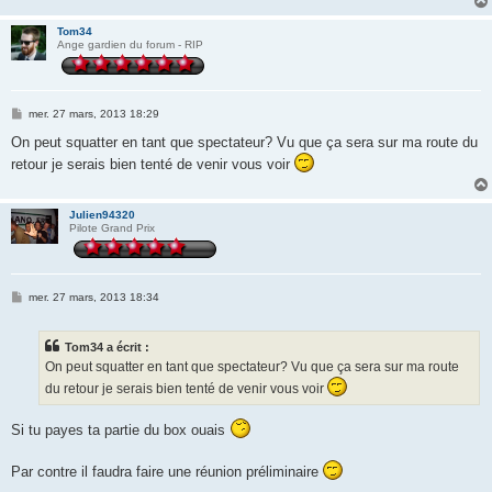
Tom34
Ange gardien du forum - RIP
M
mer. 27 mars, 2013 18:29
e
s
On peut squatter en tant que spectateur? Vu que ça sera sur ma route du
s
retour je serais bien tenté de venir vous voir
a
g
e
Julien94320
Pilote Grand Prix
M
mer. 27 mars, 2013 18:34
e
s
s
Tom34 a écrit :
a
g
On peut squatter en tant que spectateur? Vu que ça sera sur ma route
e
du retour je serais bien tenté de venir vous voir
Si tu payes ta partie du box ouais
Par contre il faudra faire une réunion préliminaire