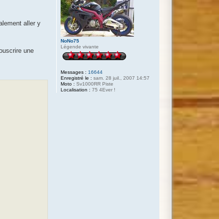
alement aller y
NoNo75
Légende vivante
souscrire une
Messages :
16644
Enregistré le :
sam. 28 juil., 2007 14:57
Moto :
Sv1000RR Piste
Localisation :
75 4Ever !