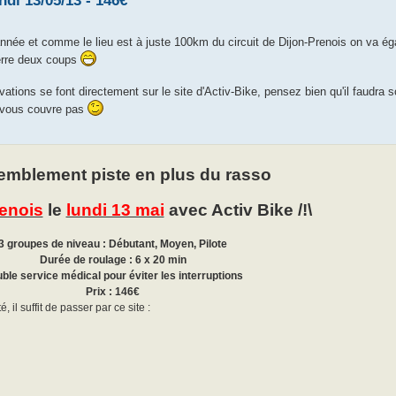
ndi 13/05/13 - 146€
nnée et comme le lieu est à juste 100km du circuit de Dijon-Prenois on va ég
ierre deux coups
vations se font directement sur le site d'Activ-Bike, pensez bien qu'il faudra 
e vous couvre pas
mblement piste en plus du rasso
renois
le
lundi 13 mai
avec Activ Bike /!\
3 groupes de niveau : Débutant, Moyen, Pilote
Durée de roulage : 6 x 20 min
ble service médical pour éviter les interruptions
Prix : 146€
 il suffit de passer par ce site :