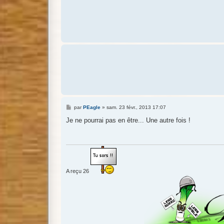
M
par
PEagle
»
sam. 23 févr., 2013 17:07
e
s
Je ne pourrai pas en être... Une autre fois !
s
a
g
e
A reçu 26