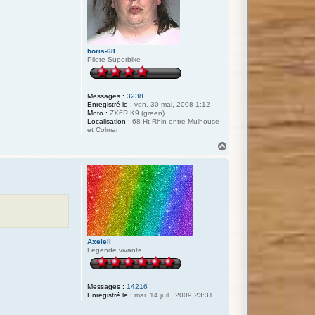
boris-68
Pilote Superbike
Messages :
3238
Enregistré le :
ven. 30 mai, 2008 1:12
Moto :
ZX6R K9 (green)
Localisation :
68 Ht-Rhin entre Mulhouse
et Colmar
H
a
u
t
Axeleil
Légende vivante
Messages :
14216
Enregistré le :
mar. 14 juil., 2009 23:31