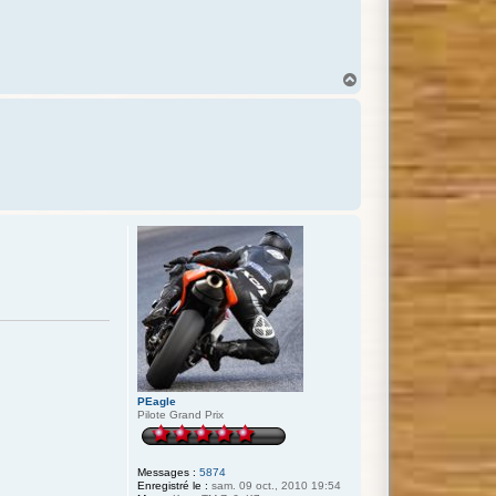
H
a
u
t
PEagle
Pilote Grand Prix
Messages :
5874
Enregistré le :
sam. 09 oct., 2010 19:54