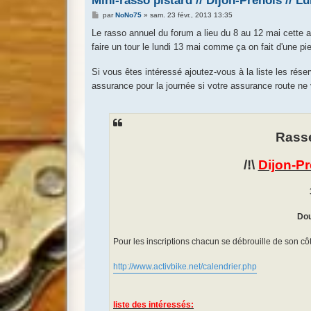
Mini-rasso pistard // Dijon-Prenois // Lu
M
par
NoNo75
»
sam. 23 févr., 2013 13:35
e
s
Le rasso annuel du forum a lieu du 8 au 12 mai cette a
s
faire un tour le lundi 13 mai comme ça on fait d'une p
a
g
e
Si vous êtes intéressé ajoutez-vous à la liste les réser
assurance pour la journée si votre assurance route n
Rasse
/!\
Dijon-P
Dou
Pour les inscriptions chacun se débrouille de son côté,
http://www.activbike.net/calendrier.php
liste des intéressés: