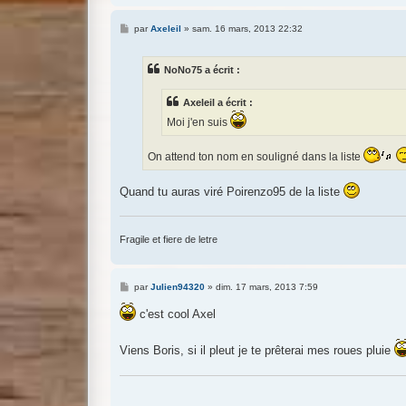
M
par
Axeleil
»
sam. 16 mars, 2013 22:32
e
s
s
NoNo75 a écrit :
a
g
e
Axeleil a écrit :
Moi j'en suis
On attend ton nom en souligné dans la liste
Quand tu auras viré Poirenzo95 de la liste
Fragile et fiere de letre
M
par
Julien94320
»
dim. 17 mars, 2013 7:59
e
s
c'est cool Axel
s
a
g
Viens Boris, si il pleut je te prêterai mes roues pluie
e