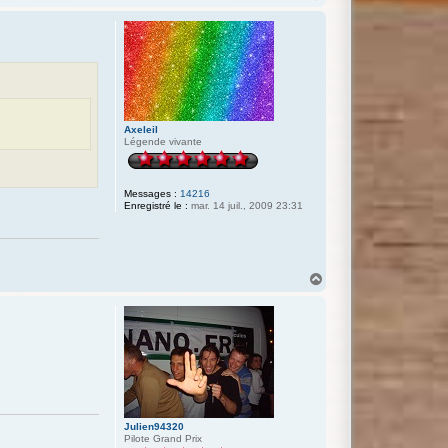
a
u
t
Axeleil
Légende vivante
Messages :
14216
Enregistré le :
mar. 14 juil., 2009 23:31
H
a
u
t
Julien94320
Pilote Grand Prix