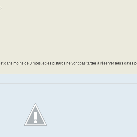
e
)
est dans moins de 3 mois, et les pistards ne vont pas tarder à réserver leurs dates p