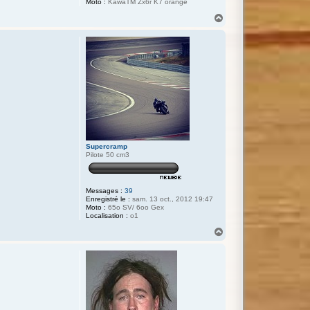
Moto :
KawaTM Zx6r K7 orange
H
a
u
t
Supercramp
Pilote 50 cm3
Messages :
39
Enregistré le :
sam. 13 oct., 2012 19:47
Moto :
65o SV/ 6oo Gex
Localisation :
o1
H
a
u
t