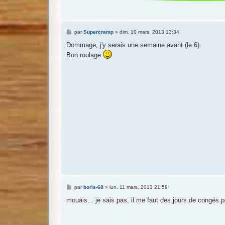
M
par
Supercramp
»
dim. 10 mars, 2013 13:34
e
s
Dommage, j'y serais une semaine avant (le 6).
s
Bon roulage
a
g
e
M
par
boris-68
»
lun. 11 mars, 2013 21:59
e
s
mouais... je sais pas, il me faut des jours de congés p
s
a
g
e