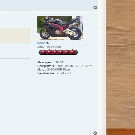
H
a
u
t
NoNo75
Légende vivante
Messages :
16644
Enregistré le :
sam. 28 juil., 2007 14:57
Moto :
Sv1000RR Piste
Localisation :
75 4Ever !
H