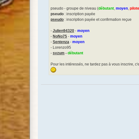
pseudo - groupe de niveau (
débutant
,
moyen
,
pilot
pseudo
: inscription payée
pseudo
: inscription payée et confirmation reçue
-
Julien94320
-
moyen
-
NoNo75
-
moyen
-
Sentenza
-
moyen
- Lorenzo95
-
svzum
-
débutant
Pour les intéressés, ne tardez pas à vous inscrire, c'