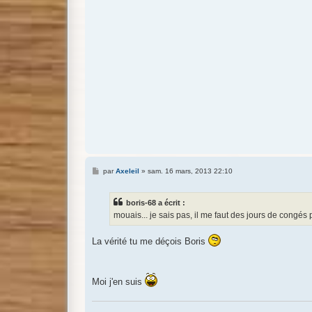
M
par
Axeleil
»
sam. 16 mars, 2013 22:10
e
s
s
boris-68 a écrit :
a
g
mouais... je sais pas, il me faut des jours de congés 
e
La vérité tu me déçois Boris
Moi j'en suis