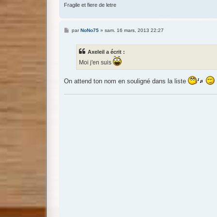
Fragile et fiere de letre
M
par
NoNo75
»
sam. 16 mars, 2013 22:27
e
s
s
Axeleil a écrit :
a
g
Moi j'en suis
e
On attend ton nom en souligné dans la liste