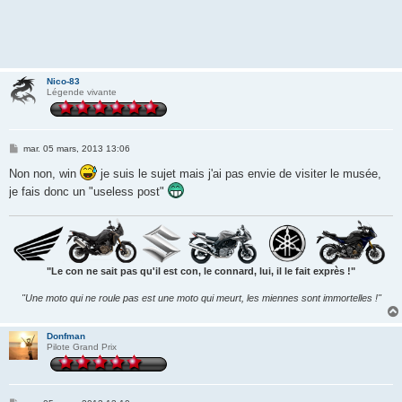
Nico-83
Légende vivante
M
mar. 05 mars, 2013 13:06
e
s
Non non, win
je suis le sujet mais j'ai pas envie de visiter le musée,
s
je fais donc un "useless post"
a
g
e
"Le con ne sait pas qu'il est con, le connard, lui, il le fait exprès !"
"Une moto qui ne roule pas est une moto qui meurt, les miennes sont immortelles !"
Donfman
Pilote Grand Prix