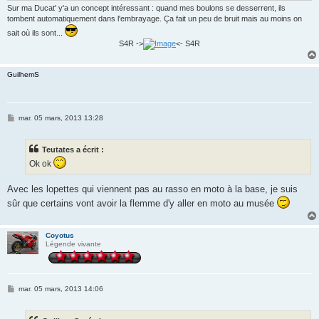
Sur ma Ducat' y'a un concept intéressant : quand mes boulons se desserrent, ils
tombent automatiquement dans l'embrayage. Ça fait un peu de bruit mais au moins on
sait où ils sont...
S4R ->
<- S4R
GuilhemS
M
mar. 05 mars, 2013 13:28
e
s
s
Teutates a écrit :
a
g
Ok ok
e
Avec les lopettes qui viennent pas au rasso en moto à la base, je suis
sûr que certains vont avoir la flemme d'y aller en moto au musée
Coyotus
Légende vivante
M
mar. 05 mars, 2013 14:06
e
s
s