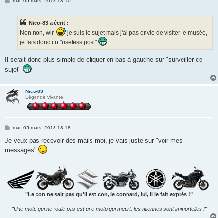
M
mar. 05 mars, 2013 13:10
e
s
s
Nico-83 a écrit :
a
g
Non non, win
je suis le sujet mais j'ai pas envie de visiter le musée,
e
je fais donc un "useless post"
Il serait donc plus simple de cliquer en bas à gauche sur "surveiller ce
sujet"
Nico-83
Légende vivante
M
mar. 05 mars, 2013 13:18
e
s
Je veux pas recevoir des mails moi, je vais juste sur "voir mes
s
messages"
a
g
e
"Le con ne sait pas qu'il est con, le connard, lui, il le fait exprès !"
"Une moto qui ne roule pas est une moto qui meurt, les miennes sont immortelles !"