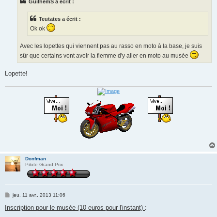
GuilhemS a écrit :
a
g
e
Teutates a écrit :
Ok ok
Avec les lopettes qui viennent pas au rasso en moto à la base, je suis
sûr que certains vont avoir la flemme d'y aller en moto au musée
Lopette!
Donfman
Pilote Grand Prix
M
jeu. 11 avr., 2013 11:06
e
s
Inscription pour le musée (10 euros pour l'instant)
:
s