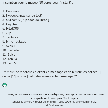
s
Inscription pour le musée (10 euros pour l'instant)
:
s
a
g
1. Donfman
e
2. Hypaepa (pas sur du tout)
3. GuilhemS [ 4 places de libres ]
4. Coyotus
5. FrEdO06
6. Zlip
7. Teutates
8. Mme Teutates
9. Axeleil
10. Golgote
11. Spicy
12. Tom34
13. Sv6.5
*** merci de répondre en citant ce message et en retirant les balises "[
quote ]" "[ /quote ]" afin de conserver le formatage ***
Tu vois, le monde se divise en deux catégories, ceux qui sont de vrai modos et
ceux qu'ils ne le sont pas. Toi t'es pas.
"A choisir je préfère y rester au fond d'un fossé avec ma brêle et mon cuir..."
Kip's signature