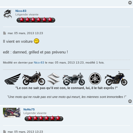
Nico-83
Légende vivante
M
mar. 05 mars, 2013 13:23
e
s
Il vient en voiture
s
a
g
edit : damned, grilled et pas prévenu !
e
Modifié en dernier par
Nico-83
le mar. 05 mars, 2013 13:23, modifié 1 fois.
"Le con ne sait pas qu'il est con, le connard, lui, il le fait exprès !"
"Une moto qui ne roule pas est une moto qui meurt, les miennes sont immortelles !"
NoNo75
Légende vivante
M
mar. 05 mars, 2013 13:23