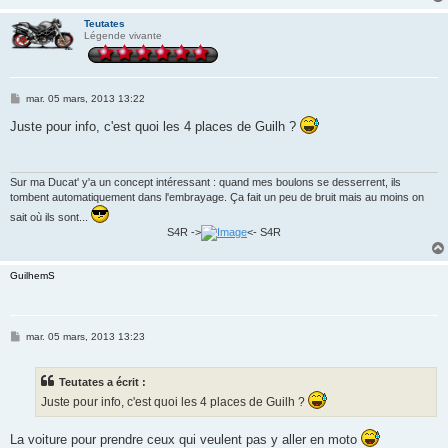
Teutates
Légende vivante
M
mar. 05 mars, 2013 13:22
e
s
Juste pour info, c'est quoi les 4 places de Guilh ?
s
a
g
e
Sur ma Ducat' y'a un concept intéressant : quand mes boulons se desserrent, ils
tombent automatiquement dans l'embrayage. Ça fait un peu de bruit mais au moins on
sait où ils sont...
S4R ->
<- S4R
GuilhemS
M
mar. 05 mars, 2013 13:23
e
s
s
Teutates a écrit :
a
g
Juste pour info, c'est quoi les 4 places de Guilh ?
e
La voiture pour prendre ceux qui veulent pas y aller en moto