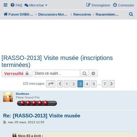
FAQ
Mini-tchat
S’enregistrer
Connexion
R
Forum SV650-SV1000
Discussions Motos & Motard(e)s
Rencontres
Rassemblements nationaux
e
c
h
e
r
[RASSO-2013] Visite musée (inscriptions
c
terminées)
h
Rechercher
Recherche avancée
Verrouillé
e
r
Page
3
sur
7
1
2
3
4
5
7
Précédente
Suivante
103 messages
…
Donfman
Pilote Grand Prix
Re: [RASSO-2013] Visite musée
M
mar. 05 mars, 2013 12:55
e
s
s
Nico-83 a écrit :
a