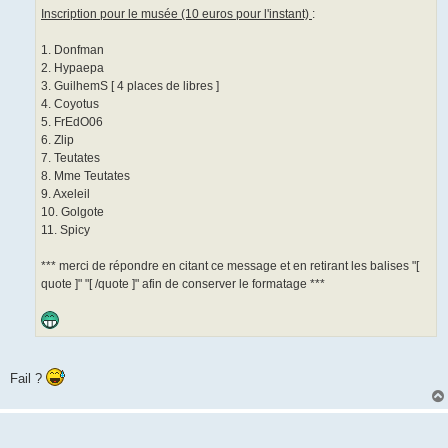
g
Inscription pour le musée (10 euros pour l'instant)
:
e
1. Donfman
2. Hypaepa
3. GuilhemS [ 4 places de libres ]
4. Coyotus
5. FrEdO06
6. Zlip
7. Teutates
8. Mme Teutates
9. Axeleil
10. Golgote
11. Spicy
*** merci de répondre en citant ce message et en retirant les balises "[
quote ]" "[ /quote ]" afin de conserver le formatage ***
Fail ?