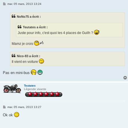
M
mar. 05 mars, 2013 13:24
e
s
s
NoNo75 a écrit :
a
g
e
Teutates a écrit :
Juste pour info, c'est quoi les 4 places de Guilh ?
Mamz je crois
Nico-83 a écrit :
Il vient en voiture
Pas en mini-bus
Teutates
Légende vivante
M
mar. 05 mars, 2013 13:27
e
s
Ok ok
s
a
g
e