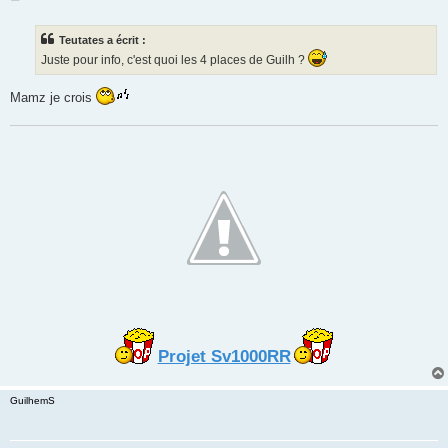
e
s
s
Teutates a écrit :
a
g
Juste pour info, c'est quoi les 4 places de Guilh ?
e
Mamz je crois
Projet Sv1000RR
GuilhemS