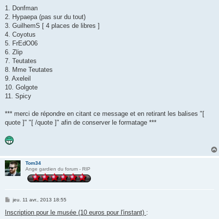
a
g
1. Donfman
e
2. Hypaepa (pas sur du tout)
3. GuilhemS [ 4 places de libres ]
4. Coyotus
5. FrEdO06
6. Zlip
7. Teutates
8. Mme Teutates
9. Axeleil
10. Golgote
11. Spicy
*** merci de répondre en citant ce message et en retirant les balises "[
quote ]" "[ /quote ]" afin de conserver le formatage ***
Tom34
Ange gardien du forum - RIP
M
jeu. 11 avr., 2013 18:55
e
s
Inscription pour le musée (10 euros pour l'instant)
:
s