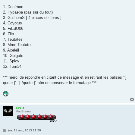
a
g
1. Donfman
e
2. Hypaepa (pas sur du tout)
3. GuilhemS [ 4 places de libres ]
4. Coyotus
5. FrEdO06
6. Zlip
7. Teutates
8. Mme Teutates
9. Axeleil
10. Golgote
11. Spicy
12. Tom34
*** merci de répondre en citant ce message et en retirant les balises "[
quote ]" "[ /quote ]" afin de conserver le formatage ***
SV6.5
Modérateur
M
jeu. 11 avr., 2013 21:50
e