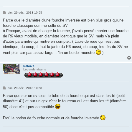
M
dim. 29 déc., 2013 10:55
e
s
Parce que le diamètre d'une fourche inversée est bien plus gros qu'une
s
fourche classique comme celle du SV.
a
g
à l'époque, avant de changer la fourche, j'avais pensé monter une fourche
e
de R6 vieux modèle, en diamètre identique que le SV, mais y'a plein
d'autre paramètre qui rentre en compte.. ( L'axe de roue qui n'est pas
identique, du coup, il faut la jante du R6 aussi, du coup, les tés du SV ne
vont plus car pas assez large .. 'fin un bordel monstre
)
NoNo75
Légende vivante
M
dim. 29 déc., 2013 10:58
e
s
Parce que sur un sv c'est le tube de la fourche qui est dans les té (petit
s
diamètre 41) et sur un gex c'est le fourreau qui est dans les té (diamètre
a
g
50) donc c'est pas compatible
e
D'où la notion de fourche normale et de fourche inversée