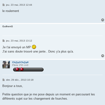
M
jeu. 23 mai, 2013 12:44
e
s
le roulement
s
a
g
e
GuilhemS
M
jeu. 23 mai, 2013 13:12
e
s
Je t'ai envoyé un MP
s
J'ai sans doute trouvé une jante.. Donc y'a plus qu'a.
a
g
e
Ch@p1Ch@p0
Pilote 250 cm3
M
dim. 29 déc., 2013 10:18
e
s
Bonjour a tous,
s
a
g
Petite question que je me pose depuis un moment en parcourant les
e
différents sujet sur les changement de fourches.