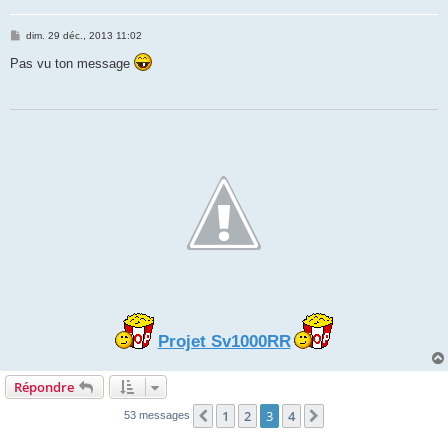
M
dim. 29 déc., 2013 11:02
e
s
Pas vu ton message
s
a
g
e
Projet Sv1000RR
Répondre
1
2
3
4
Précédente
Suivante
53 messages