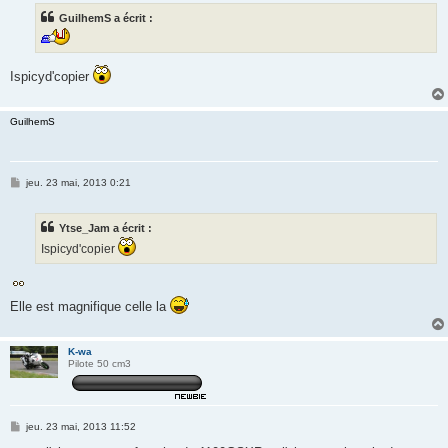
s
GuilhemS a écrit :
a
g
e
Ispicyd'copier
GuilhemS
M
jeu. 23 mai, 2013 0:21
e
s
s
Ytse_Jam a écrit :
a
g
Ispicyd'copier
e
Elle est magnifique celle la
K-wa
Pilote 50 cm3
M
jeu. 23 mai, 2013 11:52
e