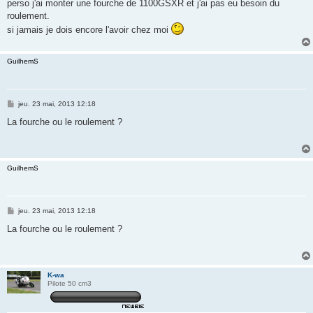
s
perso j'ai monter une fourche de 1100GSXR et j'ai pas eu besoin du
s
roulement.
a
g
si jamais je dois encore l'avoir chez moi
e
GuilhemS
M
jeu. 23 mai, 2013 12:18
e
s
La fourche ou le roulement ?
s
a
g
e
GuilhemS
M
jeu. 23 mai, 2013 12:18
e
s
La fourche ou le roulement ?
s
a
g
e
K-wa
Pilote 50 cm3