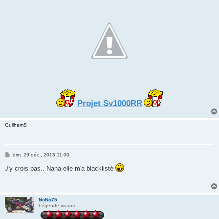
Projet Sv1000RR
GuilhemS
M
dim. 29 déc., 2013 11:00
e
s
J'y crois pas.. Nana elle m'a blacklisté
s
a
g
e
NoNo75
Légende vivante