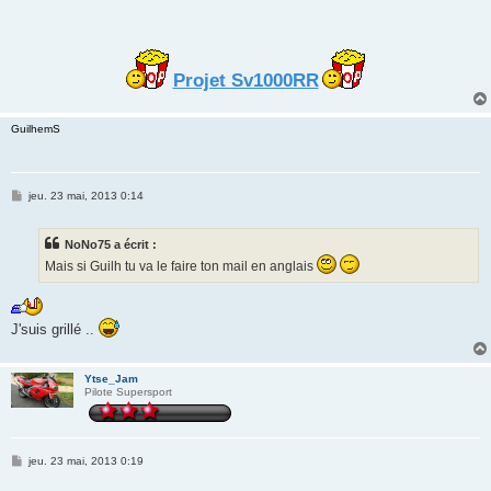
Projet Sv1000RR
GuilhemS
M
jeu. 23 mai, 2013 0:14
e
s
s
NoNo75 a écrit :
a
g
Mais si Guilh tu va le faire ton mail en anglais
e
J'suis grillé ..
Ytse_Jam
Pilote Supersport
M
jeu. 23 mai, 2013 0:19
e
s