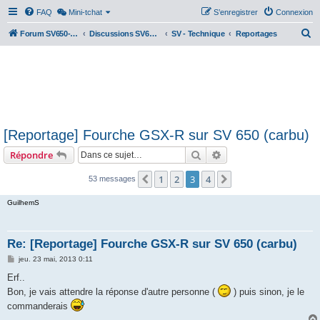
FAQ
Mini-tchat
S’enregistrer
Connexion
R
Forum SV650-SV1000
Discussions SV650 & SV1000 N/S
SV - Technique
Reportages
e
c
h
e
r
[Reportage] Fourche GSX-R sur SV 650 (carbu)
c
Rechercher
Recherche avancée
Répondre
h
e
1
2
3
4
Précédente
Suivante
53 messages
r
GuilhemS
Re: [Reportage] Fourche GSX-R sur SV 650 (carbu)
M
jeu. 23 mai, 2013 0:11
e
s
Erf..
s
Bon, je vais attendre la réponse d'autre personne (
) puis sinon, je le
a
g
commanderais
e