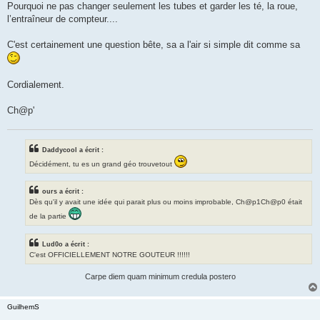
Pourquoi ne pas changer seulement les tubes et garder les té, la roue,
l’entraîneur de compteur....
C'est certainement une question bête, sa a l'air si simple dit comme sa
Cordialement.
Ch@p'
Daddycool a écrit :
Décidément, tu es un grand géo trouvetout
ours a écrit :
Dès qu'il y avait une idée qui parait plus ou moins improbable, Ch@p1Ch@p0 était
de la partie
Lud0o a écrit :
C'est OFFICIELLEMENT NOTRE GOUTEUR !!!!!!
Carpe diem quam minimum credula postero
GuilhemS