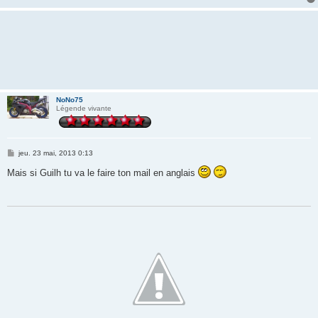
NoNo75
Légende vivante
M
jeu. 23 mai, 2013 0:13
e
s
Mais si Guilh tu va le faire ton mail en anglais
s
a
g
e