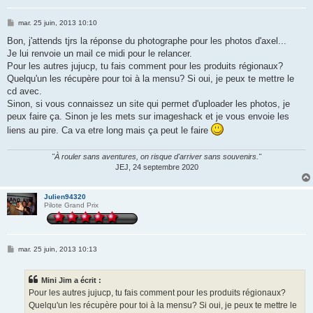
M
mar. 25 juin, 2013 10:10
e
s
Bon, j'attends tjrs la réponse du photographe pour les photos d'axel...
s
Je lui renvoie un mail ce midi pour le relancer.
a
g
Pour les autres jujucp, tu fais comment pour les produits régionaux?
e
Quelqu'un les récupère pour toi à la mensu? Si oui, je peux te mettre le
cd avec.
Sinon, si vous connaissez un site qui permet d'uploader les photos, je
peux faire ça. Sinon je les mets sur imageshack et je vous envoie les
liens au pire. Ca va etre long mais ça peut le faire
"À rouler sans aventures, on risque d'arriver sans souvenirs."
JEJ, 24 septembre 2020
Julien94320
Pilote Grand Prix
M
mar. 25 juin, 2013 10:13
e
s
s
Mini Jim a écrit :
a
g
Pour les autres jujucp, tu fais comment pour les produits régionaux?
e
Quelqu'un les récupère pour toi à la mensu? Si oui, je peux te mettre le