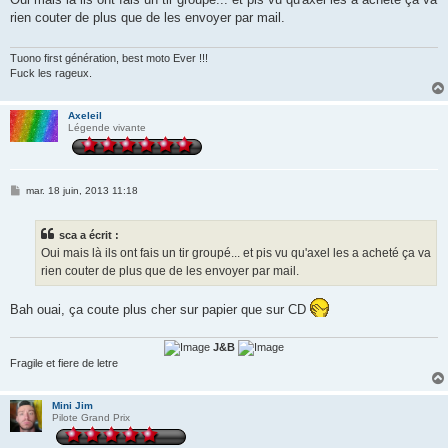
s
rien couter de plus que de les envoyer par mail.
a
g
e
Tuono first génération, best moto Ever !!!
Fuck les rageux.
Axeleil
Légende vivante
M
mar. 18 juin, 2013 11:18
e
s
s
sca a écrit :
a
g
Oui mais là ils ont fais un tir groupé... et pis vu qu'axel les a acheté ça va
e
rien couter de plus que de les envoyer par mail.
Bah ouai, ça coute plus cher sur papier que sur CD
J&B
Fragile et fiere de letre
Mini Jim
Pilote Grand Prix