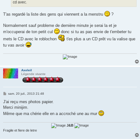
cd avec.
T'as regardé la liste des gens qui viennent a la menstru
?
Normalement sauf probleme de dernière minute je serai la et je
m'occuperai de ton petit cul
donc si tu as pas envie de t'embeter tu
mets le CD avec le roblochon
t'es plus a un CD prêt vu la valise que
tu vas avoir
Axeleil
Légende vivante
M
sam. 20 juil., 2013 21:48
e
s
J'ai reçu mes photos papier.
s
Merci minijim.
a
g
Même que ma chérie elle en a accroché une au mur
e
J&B
Fragile et fiere de letre