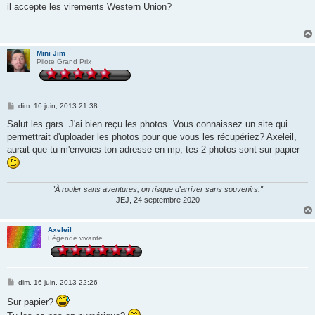
s
il accepte les virements Western Union?
s
a
g
e
Mini Jim
Pilote Grand Prix
M
dim. 16 juin, 2013 21:38
e
s
Salut les gars. J'ai bien reçu les photos. Vous connaissez un site qui
s
permettrait d'uploader les photos pour que vous les récupériez? Axeleil,
a
g
aurait que tu m'envoies ton adresse en mp, tes 2 photos sont sur papier
e
"À rouler sans aventures, on risque d'arriver sans souvenirs."
JEJ, 24 septembre 2020
Axeleil
Légende vivante
M
dim. 16 juin, 2013 22:26
e
s
Sur papier?
s