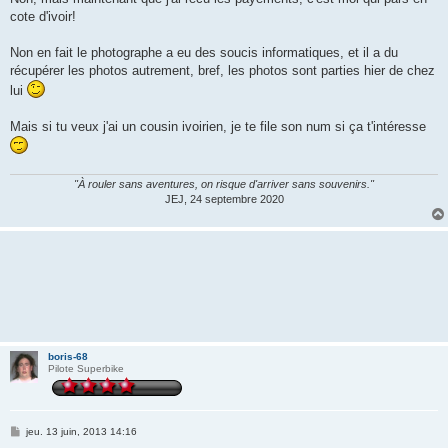
s
cote d'ivoir!
a
g
e
Non en fait le photographe a eu des soucis informatiques, et il a du
récupérer les photos autrement, bref, les photos sont parties hier de chez
lui
Mais si tu veux j'ai un cousin ivoirien, je te file son num si ça t'intéresse
"À rouler sans aventures, on risque d'arriver sans souvenirs."
JEJ, 24 septembre 2020
boris-68
Pilote Superbike
M
jeu. 13 juin, 2013 14:16
e