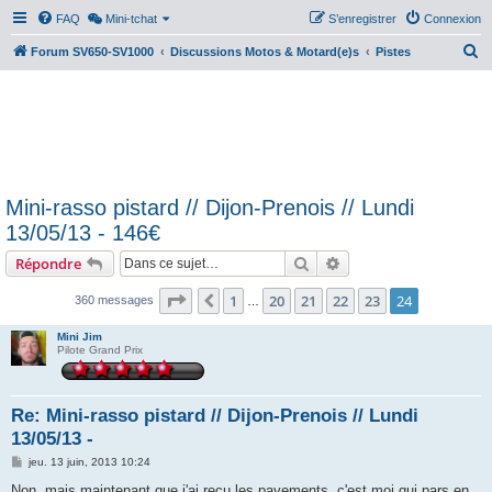
FAQ
Mini-tchat
S’enregistrer
Connexion
R
Forum SV650-SV1000
Discussions Motos & Motard(e)s
Pistes
e
c
h
e
r
Mini-rasso pistard // Dijon-Prenois // Lundi
c
13/05/13 - 146€
h
Rechercher
Recherche avancée
Répondre
e
r
Page
24
sur
24
1
20
21
22
23
24
Précédente
360 messages
…
Mini Jim
Pilote Grand Prix
Re: Mini-rasso pistard // Dijon-Prenois // Lundi
13/05/13 -
M
jeu. 13 juin, 2013 10:24
e
s
Non, mais maintenant que j'ai recu les payements, c'est moi qui pars en