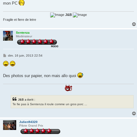
g
mon PC
e
J&B
Fragile et fiere de letre
Sentenza
Modérateur
M
dim. 16 juin, 2013 22:54
e
s
s
a
g
Des photos sur papier, non mais allo quoi
e
J&B a écrit :
Te fie pas à Sentenza il roule comme un gros porc ...
Julien94320
Pilote Grand Prix