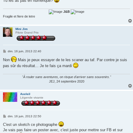
Tu les as pas en numérique?
a
g
e
J&B
Fragile et fiere de letre
Mini Jim
Pilote Grand Prix
M
dim. 16 juin, 2013 22:40
e
s
Non
Mais je peux essayer de te les scaner au taf. Par contre je suis
s
pas sûr du résultat... Je te fais ça mardi
a
g
e
"À rouler sans aventures, on risque d'arriver sans souvenirs."
JEJ, 24 septembre 2020
Axeleil
Légende vivante
M
dim. 16 juin, 2013 22:50
e
s
C'est un sketch ce photographe
s
Je vais pas faire un poster avec, c'est juste pour mettre sur FB et sur
a