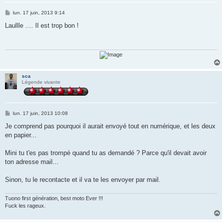
M
lun. 17 juin, 2013 9:14
e
s
Laullle .... Il est trop bon !
s
a
g
e
sca
Légende vivante
M
lun. 17 juin, 2013 10:08
e
s
Je comprend pas pourquoi il aurait envoyé tout en numérique, et les deux
s
en papier...
a
g
e
Mini tu t'es pas trompé quand tu as demandé ? Parce qu'il devait avoir
ton adresse mail...
Sinon, tu le recontacte et il va te les envoyer par mail.
Tuono first génération, best moto Ever !!!
Fuck les rageux.