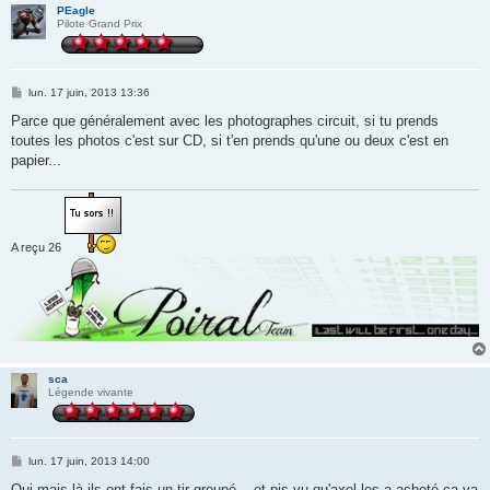
PEagle
Pilote Grand Prix
M
lun. 17 juin, 2013 13:36
e
s
Parce que généralement avec les photographes circuit, si tu prends
s
toutes les photos c'est sur CD, si t'en prends qu'une ou deux c'est en
a
g
papier...
e
A reçu 26
sca
Légende vivante
M
lun. 17 juin, 2013 14:00
e
s
Oui mais là ils ont fais un tir groupé... et pis vu qu'axel les a acheté ça va