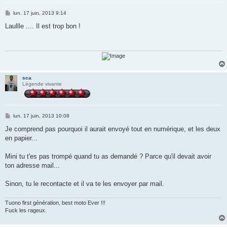
M
lun. 17 juin, 2013 9:14
e
s
Laullle .... Il est trop bon !
s
a
g
e
sca
Légende vivante
M
lun. 17 juin, 2013 10:08
e
s
Je comprend pas pourquoi il aurait envoyé tout en numérique, et les deux
s
en papier...
a
g
e
Mini tu t'es pas trompé quand tu as demandé ? Parce qu'il devait avoir
ton adresse mail...
Sinon, tu le recontacte et il va te les envoyer par mail.
Tuono first génération, best moto Ever !!!
Fuck les rageux.