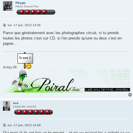
PEagle
Pilote Grand Prix
M
lun. 17 juin, 2013 13:36
e
s
Parce que généralement avec les photographes circuit, si tu prends
s
toutes les photos c'est sur CD, si t'en prends qu'une ou deux c'est en
a
g
papier...
e
A reçu 26
sca
Légende vivante
M
lun. 17 juin, 2013 14:00
e
s
Oui mais là ils ont fais un tir groupé... et pis vu qu'axel les a acheté ça va