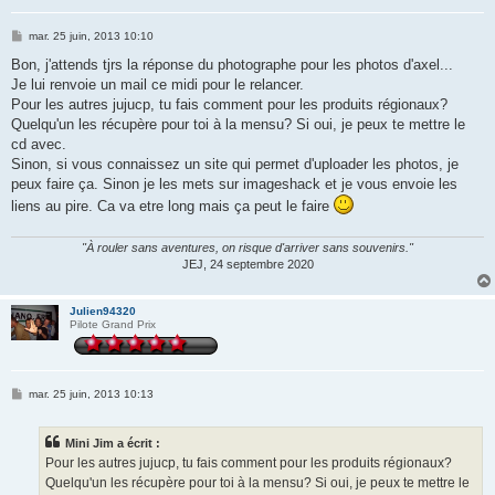
M
mar. 25 juin, 2013 10:10
e
s
Bon, j'attends tjrs la réponse du photographe pour les photos d'axel...
s
Je lui renvoie un mail ce midi pour le relancer.
a
g
Pour les autres jujucp, tu fais comment pour les produits régionaux?
e
Quelqu'un les récupère pour toi à la mensu? Si oui, je peux te mettre le
cd avec.
Sinon, si vous connaissez un site qui permet d'uploader les photos, je
peux faire ça. Sinon je les mets sur imageshack et je vous envoie les
liens au pire. Ca va etre long mais ça peut le faire
"À rouler sans aventures, on risque d'arriver sans souvenirs."
JEJ, 24 septembre 2020
Julien94320
Pilote Grand Prix
M
mar. 25 juin, 2013 10:13
e
s
s
Mini Jim a écrit :
a
g
Pour les autres jujucp, tu fais comment pour les produits régionaux?
e
Quelqu'un les récupère pour toi à la mensu? Si oui, je peux te mettre le