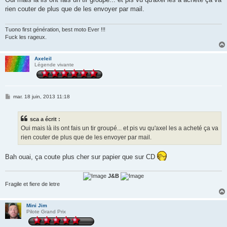
s
rien couter de plus que de les envoyer par mail.
a
g
e
Tuono first génération, best moto Ever !!!
Fuck les rageux.
Axeleil
Légende vivante
M
mar. 18 juin, 2013 11:18
e
s
s
sca a écrit :
a
g
Oui mais là ils ont fais un tir groupé... et pis vu qu'axel les a acheté ça va
e
rien couter de plus que de les envoyer par mail.
Bah ouai, ça coute plus cher sur papier que sur CD
J&B
Fragile et fiere de letre
Mini Jim
Pilote Grand Prix