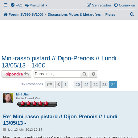
FAQ
Mini-tchat
S’enregistrer
Connexion
R
Forum SV650-SV1000
Discussions Motos & Motard(e)s
Pistes
e
c
h
e
r
Mini-rasso pistard // Dijon-Prenois // Lundi
c
13/05/13 - 146€
h
Rechercher
Recherche avancée
Répondre
e
r
Page
24
sur
24
1
20
21
22
23
24
Précédente
360 messages
…
Mini Jim
Pilote Grand Prix
Re: Mini-rasso pistard // Dijon-Prenois // Lundi
13/05/13 -
M
jeu. 13 juin, 2013 10:24
e
s
Non, mais maintenant que j'ai recu les payements, c'est moi qui pars en