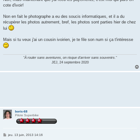
s
cote d'ivoir!
a
g
e
Non en fait le photographe a eu des soucis informatiques, et il a du
récupérer les photos autrement, bref, les photos sont parties hier de chez
lui
Mais si tu veux j'ai un cousin ivoirien, je te file son num si ça t'intéresse
"À rouler sans aventures, on risque d'arriver sans souvenirs."
JEJ, 24 septembre 2020
boris-68
Pilote Superbike
M
jeu. 13 juin, 2013 14:16
e