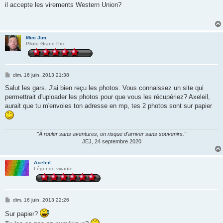
s
il accepte les virements Western Union?
s
a
g
e
Mini Jim
Pilote Grand Prix
M
dim. 16 juin, 2013 21:38
e
s
Salut les gars. J'ai bien reçu les photos. Vous connaissez un site qui
s
permettrait d'uploader les photos pour que vous les récupériez? Axeleil,
a
g
aurait que tu m'envoies ton adresse en mp, tes 2 photos sont sur papier
e
"À rouler sans aventures, on risque d'arriver sans souvenirs."
JEJ, 24 septembre 2020
Axeleil
Légende vivante
M
dim. 16 juin, 2013 22:26
e
s
Sur papier?
s