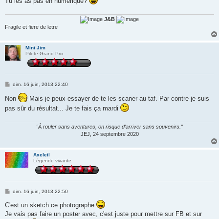
Tu les as pas en numérique?
a
g
e
J&B
Fragile et fiere de letre
Mini Jim
Pilote Grand Prix
M
dim. 16 juin, 2013 22:40
e
s
Non
Mais je peux essayer de te les scaner au taf. Par contre je suis
s
pas sûr du résultat... Je te fais ça mardi
a
g
e
"À rouler sans aventures, on risque d'arriver sans souvenirs."
JEJ, 24 septembre 2020
Axeleil
Légende vivante
M
dim. 16 juin, 2013 22:50
e
s
C'est un sketch ce photographe
s
Je vais pas faire un poster avec, c'est juste pour mettre sur FB et sur
a