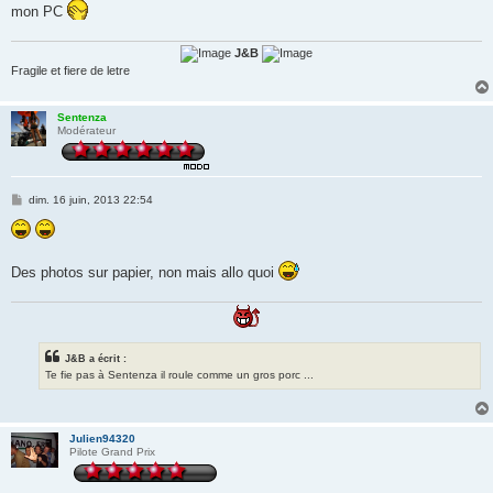
g
mon PC
e
J&B
Fragile et fiere de letre
Sentenza
Modérateur
M
dim. 16 juin, 2013 22:54
e
s
s
a
g
Des photos sur papier, non mais allo quoi
e
J&B a écrit :
Te fie pas à Sentenza il roule comme un gros porc ...
Julien94320
Pilote Grand Prix