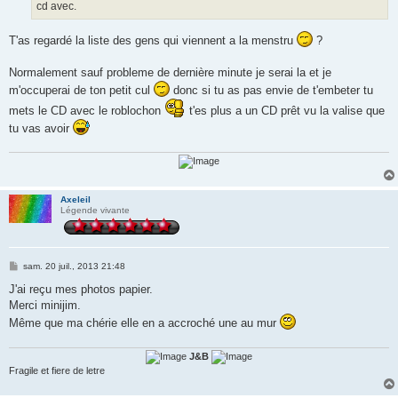
cd avec.
T'as regardé la liste des gens qui viennent a la menstru
?
Normalement sauf probleme de dernière minute je serai la et je
m'occuperai de ton petit cul
donc si tu as pas envie de t'embeter tu
mets le CD avec le roblochon
t'es plus a un CD prêt vu la valise que
tu vas avoir
Axeleil
Légende vivante
M
sam. 20 juil., 2013 21:48
e
s
J'ai reçu mes photos papier.
s
Merci minijim.
a
g
Même que ma chérie elle en a accroché une au mur
e
J&B
Fragile et fiere de letre