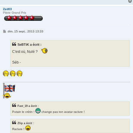
Zed03
Pilote Grand Prix
M
dim. 15 sept., 2013 13:33
e
s
s
SeBTiK a écrit :
a
g
C'est où, Nulé ?
e
Séb -
Fast_19 a écrit :
Putain le crétin !
change pas ton avatar raclure !
Zlip a écrit :
Raclure !