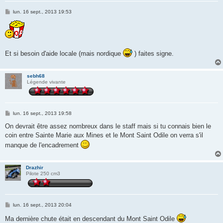
M
lun. 16 sept., 2013 19:53
e
s
s
a
g
e
Et si besoin d'aide locale (mais nordique
) faites signe.
sebh68
Légende vivante
M
lun. 16 sept., 2013 19:58
e
s
On devrait être assez nombreux dans le staff mais si tu connais bien le
s
coin entre Sainte Marie aux Mines et le Mont Saint Odile on verra s'il
a
g
manque de l'encadrement
e
Drazhir
Pilote 250 cm3
M
lun. 16 sept., 2013 20:04
e
s
Ma dernière chute était en descendant du Mont Saint Odile
s