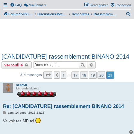
FAQ
Mini-tchat
S’enregistrer
Connexion
R
Forum SV650-SV1000
Discussions Motos & Motard(e)s
Rencontres
Rassemblements nationaux
e
c
h
e
r
[CANDIDATURE] rassemblement BINANO 2014
c
Rechercher
Recherche avancée
Verrouillé
h
e
Page
21
sur
21
1
17
18
19
20
21
Précédente
314 messages
…
r
sebh68
Légende vivante
Re: [CANDIDATURE] rassemblement BINANO 2014
M
sam. 14 sept., 2013 23:18
e
s
Va voir tes MP toi
s
a
g
e