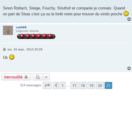
a
g
Sinon Rotlach, Steige, Fouchy, Struthof et companie je connais. Quand
e
on part de Stras c'est ça ou la forêt noire pour trouver du virolo proche
sebh68
Légende vivante
M
lun. 16 sept., 2013 20:28
e
s
Ok
s
a
g
e
Verrouillé
Page
21
sur
21
1
17
18
19
20
21
Précédente
314 messages
…