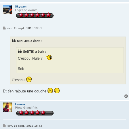
Skysam
Légende vivante
M
dim. 15 sept., 2013 13:51
e
s
s
Mini Jim a écrit :
a
g
e
SeBTiK a écrit :
C'est où, Nulé ?
Séb -
C'est nul
Et t'en rajoute une couche
Leenox
Pilote Grand Prix
M
dim. 15 sept., 2013 16:43
e