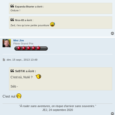
Expanda-Sharter a écrit :
Ordure !
Nico-83 a écrit :
Zed, t'es qu'une petite pourriture
Mini Jim
Pilote Grand Prix
M
dim. 15 sept., 2013 13:49
e
s
s
SeBTiK a écrit :
a
g
C'est où, Nulé ?
e
Séb -
C'est nul
"À rouler sans aventures, on risque d'arriver sans souvenirs."
JEJ, 24 septembre 2020