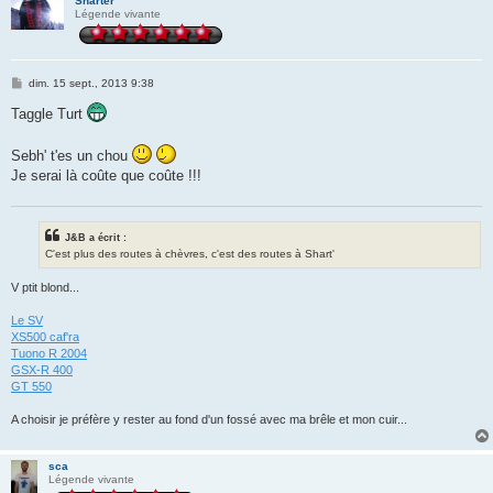
Sharter
Légende vivante
M
dim. 15 sept., 2013 9:38
e
s
Taggle Turt
s
a
g
Sebh' t'es un chou
e
Je serai là coûte que coûte !!!
J&B a écrit :
C'est plus des routes à chèvres, c'est des routes à Shart'
V ptit blond...
Le SV
XS500 caf'ra
Tuono R 2004
GSX-R 400
GT 550
A choisir je préfère y rester au fond d'un fossé avec ma brêle et mon cuir...
sca
Légende vivante