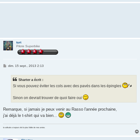
turt
Pilote Superbike
M
dim. 15 sept., 2013 2:13
e
s
s
Sharter a écrit :
a
g
Si vous pouvez éviter les cols avec des pavés dans les épingles
e
Sinon on devrait trouver de quoi faire oui
Remarque, si jamais je peux venir au Rasso l'année prochaine,
j'ai déjà le t-shirt qui va bien...
la solitude a toujours été la plus fidèle de mes amies.