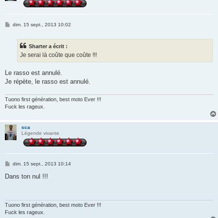
M
dim. 15 sept., 2013 10:02
e
s
s
Sharter a écrit :
a
g
Je serai là coûte que coûte !!!
e
Le rasso est annulé.
Je répète, le rasso est annulé.
Tuono first génération, best moto Ever !!!
Fuck les rageux.
sca
Légende vivante
M
dim. 15 sept., 2013 10:14
e
s
Dans ton nul !!!
s
a
g
e
Tuono first génération, best moto Ever !!!
Fuck les rageux.