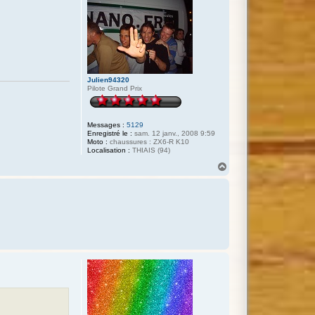
Julien94320
Pilote Grand Prix
Messages :
5129
Enregistré le :
sam. 12 janv., 2008 9:59
Moto :
chaussures : ZX6-R K10
Localisation :
THIAIS (94)
H
a
u
t