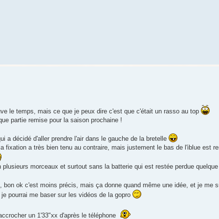
ouve le temps, mais ce que je peux dire c'est que c'était un rasso au top
que partie remise pour la saison prochaine !
ui a décidé d'aller prendre l'air dans le gauche de la bretelle
la fixation a très bien tenu au contraire, mais justement le bas de l'iblue est re
n plusieurs morceaux et surtout sans la batterie qui est restée perdue quelque
e, bon ok c'est moins précis, mais ça donne quand même une idée, et je me su
t, je pourrai me baser sur les vidéos de la gopro
 accrocher un 1'33"xx d'après le téléphone