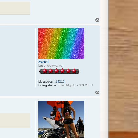
H
a
u
t
Axeleil
Légende vivante
Messages :
14216
Enregistré le :
mar. 14 juil., 2009 23:31
H
a
u
t