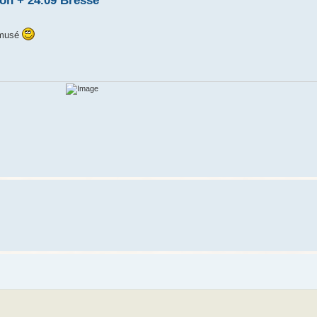
jon + 24.09 Bresse
amusé