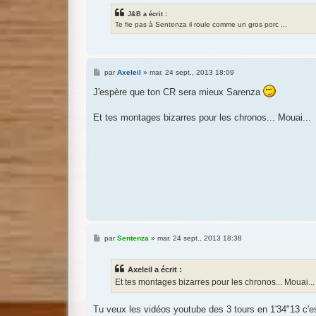
J&B a écrit :
Te fie pas à Sentenza il roule comme un gros porc ...
M
par
Axeleil
»
mar. 24 sept., 2013 18:09
e
s
J'espère que ton CR sera mieux Sarenza
s
a
g
Et tes montages bizarres pour les chronos... Mouai...
e
M
par
Sentenza
»
mar. 24 sept., 2013 18:38
e
s
s
Axeleil a écrit :
a
g
Et tes montages bizarres pour les chronos... Mouai...
e
Tu veux les vidéos youtube des 3 tours en 1'34"13 c'e