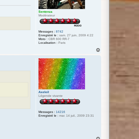
Sentenza
Modérateur
Messages :
8742
Enregistré le :
sam. 27 juin, 2009 4:22
Moto :
CBR 600 RR-7
Localisation :
Paris
H
a
u
t
Axeleil
Légende vivante
Messages :
14216
Enregistré le :
mar. 14 juil., 2009 23:31
H