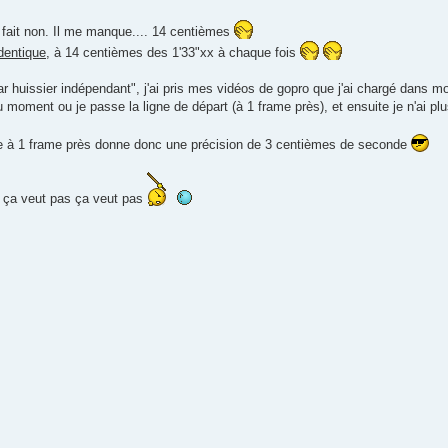
n fait non. Il me manque.... 14 centièmes
dentique
, à 14 centièmes des 1'33"xx à chaque fois
 par huissier indépendant", j'ai pris mes vidéos de gopro que j'ai chargé dans mo
moment ou je passe la ligne de départ (à 1 frame près), et ensuite je n'ai plus
e à 1 frame près donne donc une précision de 3 centièmes de seconde
d ça veut pas ça veut pas