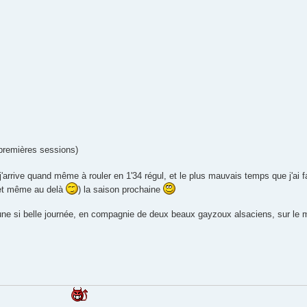
3 premières sessions)
'arrive quand même à rouler en 1'34 régul, et le plus mauvais temps que j'ai fa
 (et même au delà
) la saison prochaine
ar une si belle journée, en compagnie de deux beaux gayzoux alsaciens, sur le me