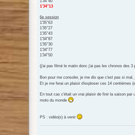
1'34"40
1'34"13
6e session
1'35"63
1'35"27
1'35"43
1'34"87
1'35"30
1'34"77
1'34"50
(j'ai pas filmé le matin donc j'ai pas les chronos des 
Bon pour me consoler, je me dis que c'est pas si mal, j
Et je me ferai un plaisir d'exploser ces 14 centièmes
En tout cas c'était un vrai plaisir de finir la saison p
moto du monde
PS : vidéo(s) à venir