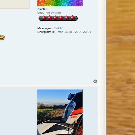
Axeleil
Légende vivante
Messages :
14216
Enregistré le :
mar. 14 juil., 2009 23:31
H
a
u
t