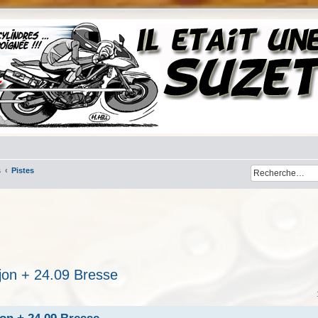
s
Pistes
ijon + 24.09 Bresse
her
cherche avancée