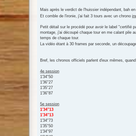
Mais après le verdict de l'huissier indépendant, bah e
Et comble de l'ironie, j'ai fait 3 tours avec un chrono
in
Petit détail sur le procédé pour avoir le label "certifié
montage, j'ai découpé chaque tour en me calant pile au 
temps de chaque tour.
La vidéo étant à 30 frames par seconde, un découpag
Bref, les chronos officiels parlent d'eux mêmes, quan
4e session
1'34"50
1'36"27
1'35"27
1'36"87
5e session
1'34"13
1'34"13
1'34"73
1'35"50
1'34"97