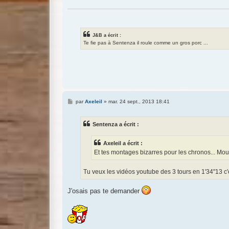
J&B a écrit :
Te fie pas à Sentenza il roule comme un gros porc ...
M
par
Axeleil
»
mar. 24 sept., 2013 18:41
e
s
s
Sentenza a écrit :
a
g
e
Axeleil a écrit :
Et tes montages bizarres pour les chronos... Moua
Tu veux les vidéos youtube des 3 tours en 1'34"13 c'
J'osais pas te demander