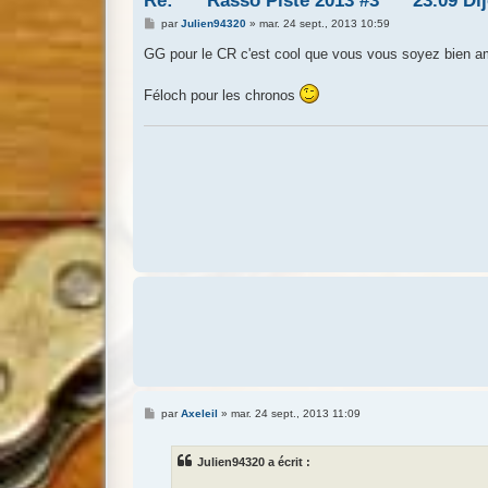
Re: *** Rasso Piste 2013 #3 *** 23.09 Di
M
par
Julien94320
»
mar. 24 sept., 2013 10:59
e
s
GG pour le CR c'est cool que vous vous soyez bien 
s
a
g
Féloch pour les chronos
e
M
par
Axeleil
»
mar. 24 sept., 2013 11:09
e
s
s
Julien94320 a écrit :
a
g