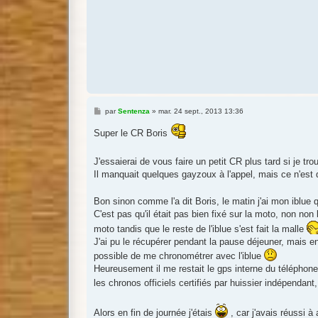
M
par
Sentenza
»
mar. 24 sept., 2013 13:36
e
s
Super le CR Boris
s
a
g
J'essaierai de vous faire un petit CR plus tard si je tr
e
Il manquait quelques gayzoux à l'appel, mais ce n'est 
Bon sinon comme l'a dit Boris, le matin j'ai mon iblue q
C'est pas qu'il était pas bien fixé sur la moto, non non 
moto tandis que le reste de l'iblue s'est fait la malle
J'ai pu le récupérer pendant la pause déjeuner, mais e
possible de me chronométrer avec l'iblue
Heureusement il me restait le gps interne du téléphon
les chronos officiels certifiés par huissier indépendan
Alors en fin de journée j'étais
, car j'avais réussi à