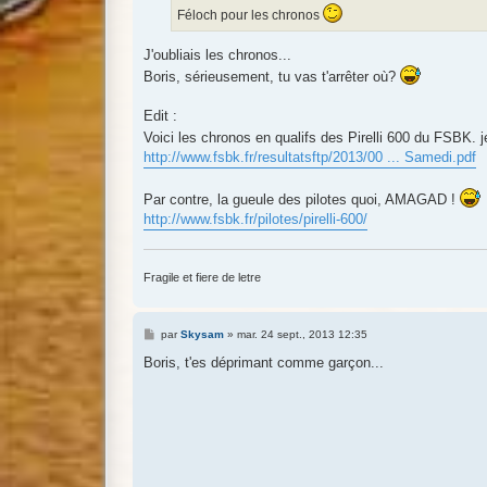
e
Féloch pour les chronos
J'oubliais les chronos...
Boris, sérieusement, tu vas t'arrêter où?
Edit :
Voici les chronos en qualifs des Pirelli 600 du FSBK.
http://www.fsbk.fr/resultatsftp/2013/00 ... Samedi.pdf
Par contre, la gueule des pilotes quoi, AMAGAD !
http://www.fsbk.fr/pilotes/pirelli-600/
Fragile et fiere de letre
M
par
Skysam
»
mar. 24 sept., 2013 12:35
e
s
Boris, t'es déprimant comme garçon...
s
a
g
e