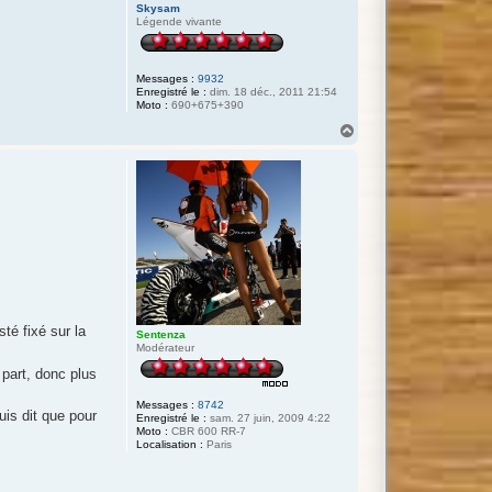
Skysam
Légende vivante
Messages :
9932
Enregistré le :
dim. 18 déc., 2011 21:54
Moto :
690+675+390
H
a
u
t
sté fixé sur la
Sentenza
Modérateur
 part, donc plus
Messages :
8742
is dit que pour
Enregistré le :
sam. 27 juin, 2009 4:22
Moto :
CBR 600 RR-7
Localisation :
Paris