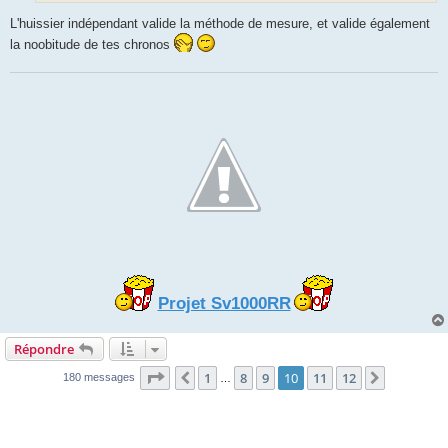
L'huissier indépendant valide la méthode de mesure, et valide également
la noobitude de tes chronos
Projet Sv1000RR
Répondre
Page
10
sur
12
1
8
9
10
11
12
Précédente
Suivante
180 messages
…