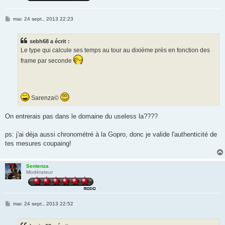
M
mar. 24 sept., 2013 22:23
e
s
s
sebh68 a écrit :
a
g
Le type qui calcule ses temps au tour au dixième près en fonction des
e
frame par seconde
Sarenza©
On entrerais pas dans le domaine du useless la????
ps: j'ai déja aussi chronométré à la Gopro, donc je valide l'authenticité de
tes mesures coupaing!
Sentenza
Modérateur
M
mar. 24 sept., 2013 22:52
e
s
s