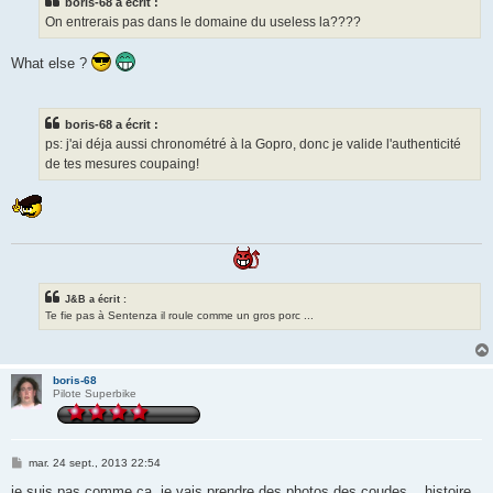
boris-68 a écrit :
a
g
On entrerais pas dans le domaine du useless la????
e
What else ?
boris-68 a écrit :
ps: j'ai déja aussi chronométré à la Gopro, donc je valide l'authenticité
de tes mesures coupaing!
J&B a écrit :
Te fie pas à Sentenza il roule comme un gros porc ...
boris-68
Pilote Superbike
M
mar. 24 sept., 2013 22:54
e
s
je suis pas comme ça, je vais prendre des photos des coudes... histoire