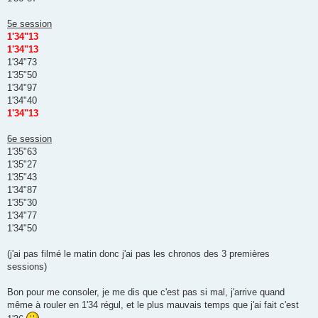
5e session
1'34"13
1'34"13
1'34"73
1'35"50
1'34"97
1'34"40
1'34"13
6e session
1'35"63
1'35"27
1'35"43
1'34"87
1'35"30
1'34"77
1'34"50
(j'ai pas filmé le matin donc j'ai pas les chronos des 3 premières
sessions)
Bon pour me consoler, je me dis que c'est pas si mal, j'arrive quand
même à rouler en 1'34 régul, et le plus mauvais temps que j'ai fait c'est