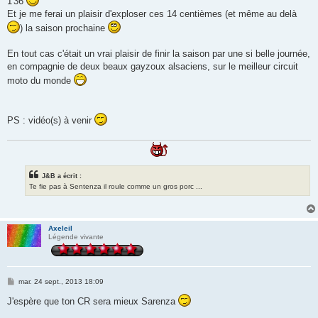
1'36
Et je me ferai un plaisir d'exploser ces 14 centièmes (et même au delà
) la saison prochaine
En tout cas c'était un vrai plaisir de finir la saison par une si belle journée,
en compagnie de deux beaux gayzoux alsaciens, sur le meilleur circuit
moto du monde
PS : vidéo(s) à venir
J&B a écrit :
Te fie pas à Sentenza il roule comme un gros porc ...
Axeleil
Légende vivante
M
mar. 24 sept., 2013 18:09
e
s
J'espère que ton CR sera mieux Sarenza
s
a