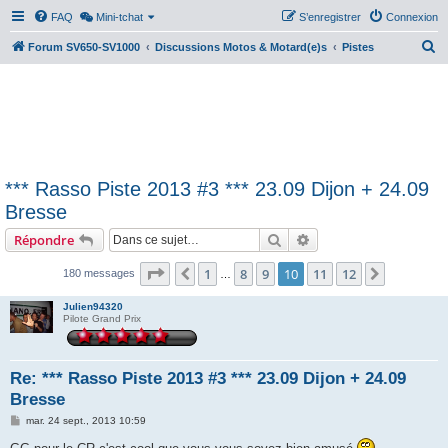
FAQ
Mini-tchat
S’enregistrer
Connexion
R
Forum SV650-SV1000
Discussions Motos & Motard(e)s
Pistes
e
c
h
e
r
*** Rasso Piste 2013 #3 *** 23.09 Dijon + 24.09
c
Bresse
h
Rechercher
Recherche avancée
Répondre
e
r
Page
10
sur
12
1
8
9
10
11
12
Précédente
Suivante
180 messages
…
Julien94320
Pilote Grand Prix
Re: *** Rasso Piste 2013 #3 *** 23.09 Dijon + 24.09
Bresse
M
mar. 24 sept., 2013 10:59
e
s