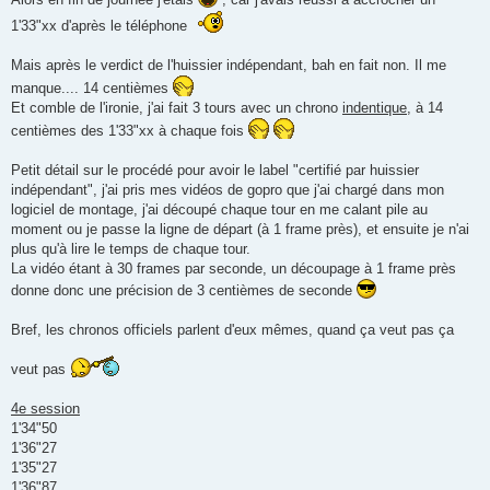
1'33"xx d'après le téléphone
Mais après le verdict de l'huissier indépendant, bah en fait non. Il me
manque.... 14 centièmes
Et comble de l'ironie, j'ai fait 3 tours avec un chrono
indentique
, à 14
centièmes des 1'33"xx à chaque fois
Petit détail sur le procédé pour avoir le label "certifié par huissier
indépendant", j'ai pris mes vidéos de gopro que j'ai chargé dans mon
logiciel de montage, j'ai découpé chaque tour en me calant pile au
moment ou je passe la ligne de départ (à 1 frame près), et ensuite je n'ai
plus qu'à lire le temps de chaque tour.
La vidéo étant à 30 frames par seconde, un découpage à 1 frame près
donne donc une précision de 3 centièmes de seconde
Bref, les chronos officiels parlent d'eux mêmes, quand ça veut pas ça
veut pas
4e session
1'34"50
1'36"27
1'35"27
1'36"87