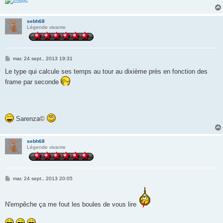
sebh68
Légende vivante
M
mar. 24 sept., 2013 19:31
e
s
Le type qui calcule ses temps au tour au dixième près en fonction des
s
frame par seconde
a
g
e
Sarenza©
sebh68
Légende vivante
M
mar. 24 sept., 2013 20:05
e
s
s
a
N'empêche ça me fout les boules de vous lire
g
e