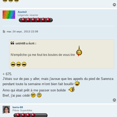
Axeleil
Légende vivante
M
mar. 24 sept., 2013 22:08
e
s
s
sebh68 a écrit :
a
g
e
N'empêche ça me fout les boules de vous lire
+ 675.
J'étais sur de pas y aller, mais j'avoue que les appels du pied de Sarenza
pendant toute la semaine m'ont bien fait bouillir
Arno qui était prêt à me passer son bolide
Bref, j'ai pas cédé
boris-68
Pilote Superbike