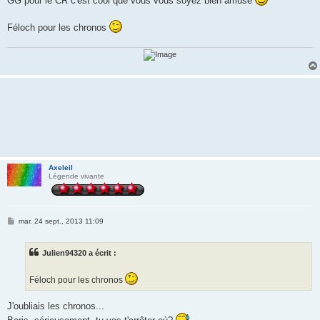
GG pour le CR c'est cool que vous vous soyez bien amusé
s
a
g
Féloch pour les chronos
e
Axeleil
Légende vivante
M
mar. 24 sept., 2013 11:09
e
s
s
Julien94320 a écrit :
a
g
e
Féloch pour les chronos
J'oubliais les chronos...