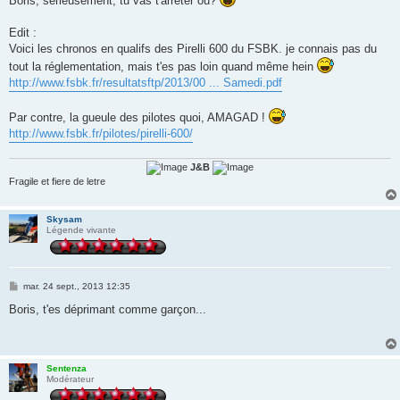
Boris, sérieusement, tu vas t'arrêter où?
Edit :
Voici les chronos en qualifs des Pirelli 600 du FSBK. je connais pas du
tout la réglementation, mais t'es pas loin quand même hein
http://www.fsbk.fr/resultatsftp/2013/00 ... Samedi.pdf
Par contre, la gueule des pilotes quoi, AMAGAD !
http://www.fsbk.fr/pilotes/pirelli-600/
J&B
Fragile et fiere de letre
Skysam
Légende vivante
M
mar. 24 sept., 2013 12:35
e
s
Boris, t'es déprimant comme garçon...
s
a
g
e
Sentenza
Modérateur