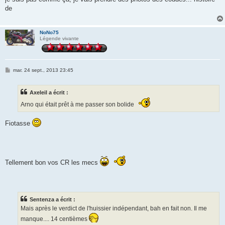
s
de
a
g
e
NoNo75
Légende vivante
M
mar. 24 sept., 2013 23:45
e
s
s
Axeleil a écrit :
a
g
Arno qui était prêt à me passer son bolide
e
Fiotasse
Tellement bon vos CR les mecs
Sentenza a écrit :
Mais après le verdict de l'huissier indépendant, bah en fait non. Il me
manque.... 14 centièmes