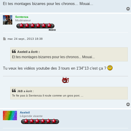
g
Et tes montages bizarres pour les chronos... Mouai...
e
Sentenza
Modérateur
M
mar. 24 sept., 2013 18:38
e
s
s
Axeleil a écrit :
a
g
Et tes montages bizarres pour les chronos... Mouai...
e
Tu veux les vidéos youtube des 3 tours en 1'34"13 c'est ça ?
J&B a écrit :
Te fie pas à Sentenza il roule comme un gros porc ...
Axeleil
Légende vivante