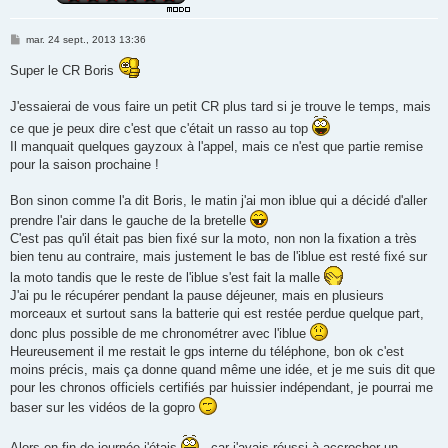
M
mar. 24 sept., 2013 13:36
e
s
Super le CR Boris
s
a
g
J'essaierai de vous faire un petit CR plus tard si je trouve le temps, mais
e
ce que je peux dire c'est que c'était un rasso au top
Il manquait quelques gayzoux à l'appel, mais ce n'est que partie remise
pour la saison prochaine !
Bon sinon comme l'a dit Boris, le matin j'ai mon iblue qui a décidé d'aller
prendre l'air dans le gauche de la bretelle
C'est pas qu'il était pas bien fixé sur la moto, non non la fixation a très
bien tenu au contraire, mais justement le bas de l'iblue est resté fixé sur
la moto tandis que le reste de l'iblue s'est fait la malle
J'ai pu le récupérer pendant la pause déjeuner, mais en plusieurs
morceaux et surtout sans la batterie qui est restée perdue quelque part,
donc plus possible de me chronométrer avec l'iblue
Heureusement il me restait le gps interne du téléphone, bon ok c'est
moins précis, mais ça donne quand même une idée, et je me suis dit que
pour les chronos officiels certifiés par huissier indépendant, je pourrai me
baser sur les vidéos de la gopro
Alors en fin de journée j'étais
, car j'avais réussi à accrocher un