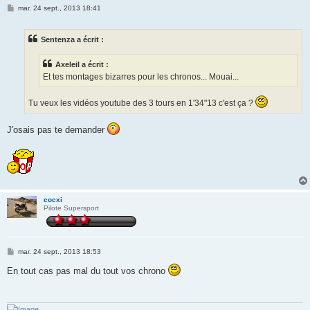
M
mar. 24 sept., 2013 18:41
e
s
s
Sentenza a écrit :
a
g
e
Axeleil a écrit :
Et tes montages bizarres pour les chronos... Mouai...
Tu veux les vidéos youtube des 3 tours en 1'34"13 c'est ça ?
J'osais pas te demander
cocxi
Pilote Supersport
M
mar. 24 sept., 2013 18:53
e
s
En tout cas pas mal du tout vos chrono
s
a
g
e