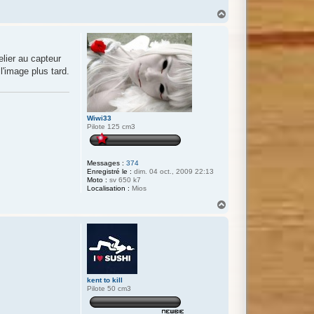
H
a
u
t
elier au capteur
l'image plus tard.
Wiwi33
Pilote 125 cm3
Messages :
374
Enregistré le :
dim. 04 oct., 2009 22:13
Moto :
sv 650 k7
Localisation :
Mios
H
a
u
t
kent to kill
Pilote 50 cm3