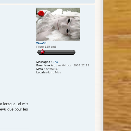
Wiwi33
Pilote 125 cm3
Messages :
374
Enregistré le :
dim. 04 oct., 2009 22:13
Moto :
sv 650 k7
Localisation :
Mios
o lorsque j'ai mis
prevu que pour les