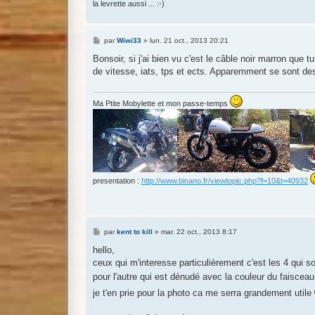
la levrette aussi ... :-)
M
par
Wiwi33
»
lun. 21 oct., 2013 20:21
e
s
Bonsoir, si j'ai bien vu c'est le câble noir marron que 
s
de vitesse, iats, tps et ects. Apparemment se sont des
a
g
e
Ma Ptite Mobylette et mon passe-temps
presentation :
http://www.binano.fr/viewtopic.php?f=10&t=40932
M
par
kent to kill
»
mar. 22 oct., 2013 8:17
e
s
hello,
s
ceux qui m'interesse particulièrement c'est les 4 qui s
a
g
pour l'autre qui est dénudé avec la couleur du faiscea
e
je t'en prie pour la photo ca me serra grandement utile