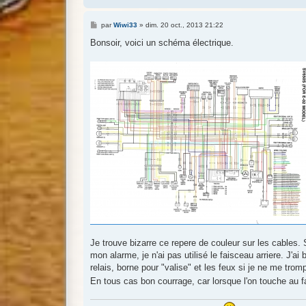
M
par
Wiwi33
»
dim. 20 oct., 2013 21:22
e
s
Bonsoir, voici un schéma électrique.
s
a
g
e
Je trouve bizarre ce repere de couleur sur les cables. 
mon alarme, je n'ai pas utilisé le faisceau arriere. J'ai
relais, borne pour "valise" et les feux si je ne me trom
En tous cas bon courrage, car lorsque l'on touche au f