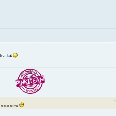
bien fait
s
 I feel about you