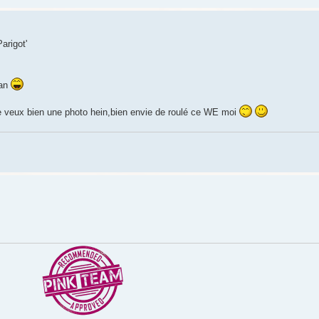
arigot'
lan
é je veux bien une photo hein,bien envie de roulé ce WE moi