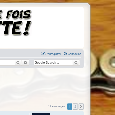
S’enregistrer
Connexion
Rechercher
Recherche avancée
1
2
Suivante
17 messages