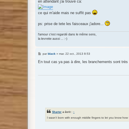
en attendant j'ai trouvé ca:
ce qui m'aide mais ne suffit pas
ps: prise de tete les faisceaux j'adore...
l'amour c'est regardé dans le même sens,
la levrette aussi ... :-)
M
par
black
»
mar. 22 oct., 2013 8:53
e
s
En tout cas ya pas à dire, les branchements sont très 
s
a
g
e
Sharter
a écrit :
↑
I wasn't born with enough middle fingers to let you know how