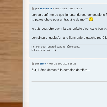
M
par
kent to kill
»
mar. 22 oct., 2013 13:18
e
s
bah ca confirme ce que j'ai entendu des concessions P
s
tu payes chere pour un travaille de mer**
a
g
e
je vais peut etre ouvrir la bas enfaite c'est ca le bon p
bon sinon ci quelqu'un a le flanc arriere gauche retir
l'amour c'est regardé dans le même sens,
la levrette aussi ... :-)
M
par
black
»
mar. 22 oct., 2013 18:26
e
s
Zut, il était démonté la semaine dernière...
s
a
g
e