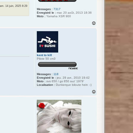
am. 14 juin, 2025 8:29
Messages :
7317
Enregistré le :
mar. 20 août, 2013 18:36
Moto :
Yamaha XSR 900
H
a
u
t
kent to kill
Pilote 50 cm3
Messages :
118
Enregistré le :
jeu. 29 avr., 2010 19:42
Moto :
svs 650 / gs 850 suz' 1979'
Localisation :
Dunkerque biloute hein :-)
H
a
u
t