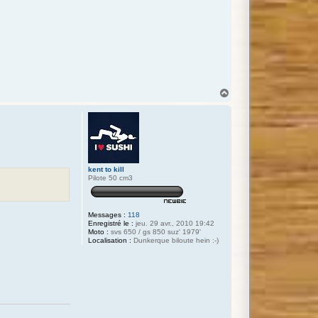
H
a
u
t
kent to kill
Pilote 50 cm3
Messages :
118
Enregistré le :
jeu. 29 avr., 2010 19:42
Moto :
svs 650 / gs 850 suz' 1979'
Localisation :
Dunkerque biloute hein :-)