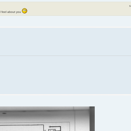
s
 I feel about you