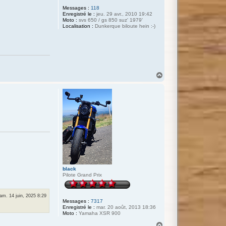
Messages :
118
Enregistré le :
jeu. 29 avr., 2010 19:42
Moto :
svs 650 / gs 850 suz' 1979'
Localisation :
Dunkerque biloute hein :-)
H
a
u
t
black
Pilote Grand Prix
am. 14 juin, 2025 8:29
Messages :
7317
Enregistré le :
mar. 20 août, 2013 18:36
Moto :
Yamaha XSR 900
H