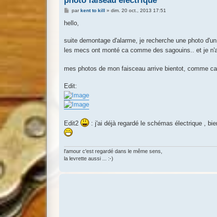
photo faiseau electrique
M
par
kent to kill
»
dim. 20 oct., 2013 17:51
e
s
hello,
s
a
g
suite demontage d'alarme, je recherche une photo d'un 
e
les mecs ont monté ca comme des sagouins.. et je n'a
mes photos de mon faisceau arrive bientot, comme ca j
Edit:
Edit2
: j'ai déjà regardé le schémas électrique , bi
l'amour c'est regardé dans le même sens,
la levrette aussi ... :-)