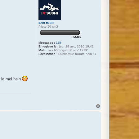
kent to kill
Pilote 50 cm3
Messages :
118
Enregistré le :
jeu. 29 avr., 2010 19:42
Moto :
svs 650 / gs 850 suz' 1979'
Localisation :
Dunkerque biloute hein :-)
e le moi hein
H
a
u
t