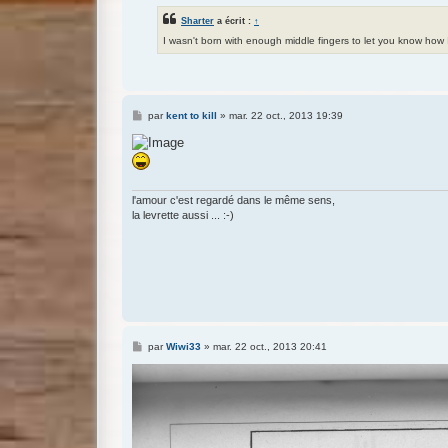
Sharter
a écrit :
↑
I wasn't born with enough middle fingers to let you know how
M
par
kent to kill
»
mar. 22 oct., 2013 19:39
e
s
s
a
g
e
l'amour c'est regardé dans le même sens,
la levrette aussi ... :-)
M
par
Wiwi33
»
mar. 22 oct., 2013 20:41
e
s
s
a
g
e