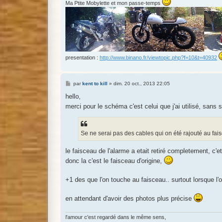
Ma Ptite Mobylette et mon passe-temps
presentation :
http://www.binano.fr/viewtopic.php?f=10&t=40932
M
par
kent to kill
»
dim. 20 oct., 2013 22:05
e
s
hello,
s
merci pour le schéma c'est celui que j'ai utilisé, sans
a
g
e
Se ne serai pas des cables qui on été rajouté au fai
le faisceau de l'alarme a etait retiré completement, c'e
donc la c'est le faisceau d'origine,
+1 des que l'on touche au faisceau.. surtout lorsque l
en attendant d'avoir des photos plus précise
l'amour c'est regardé dans le même sens,