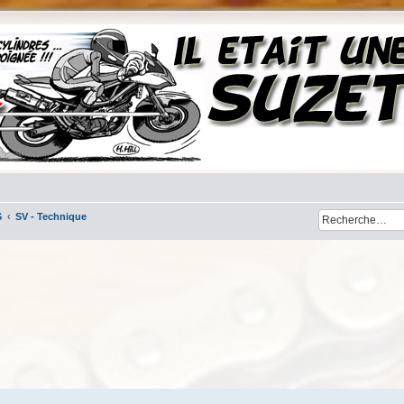
S
SV - Technique
her
cherche avancée