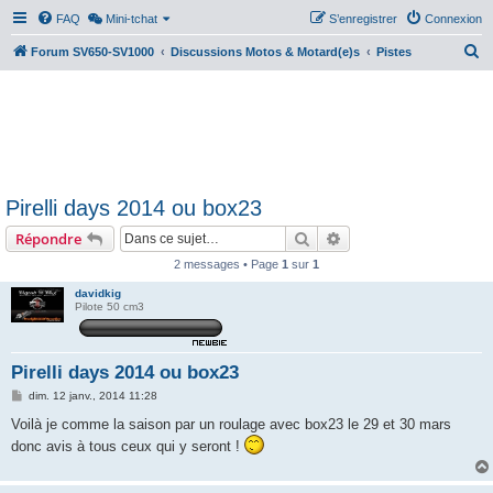
FAQ
Mini-tchat
S’enregistrer
Connexion
R
Forum SV650-SV1000
Discussions Motos & Motard(e)s
Pistes
e
c
h
e
r
Pirelli days 2014 ou box23
c
Rechercher
Recherche avancée
Répondre
h
e
2 messages • Page
1
sur
1
r
davidkig
Pilote 50 cm3
Pirelli days 2014 ou box23
M
dim. 12 janv., 2014 11:28
e
s
Voilà je comme la saison par un roulage avec box23 le 29 et 30 mars
s
donc avis à tous ceux qui y seront !
a
g
e