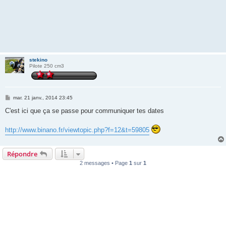
stekino
Pilote 250 cm3
M
mar. 21 janv., 2014 23:45
e
s
C'est ici que ça se passe pour communiquer tes dates
s
a
g
http://www.binano.fr/viewtopic.php?f=12&t=59805
e
Répondre
2 messages • Page
1
sur
1