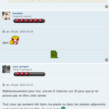
meuhbat
Légende vivante
M
jeu. 03 juil., 2014 21:16
e
s
s
dem
a
g
e
mad_penguin
Pilote Supersport
M
jeu. 03 juil., 2014 21:27
e
s
Malheureusement pour moi, encore 9 chances sur 10 pour que je ne
s
puisse pas en être cette année.
a
g
e
Tout ceux qui auraient été dans ma piaule ou dans les piaules adjacentes