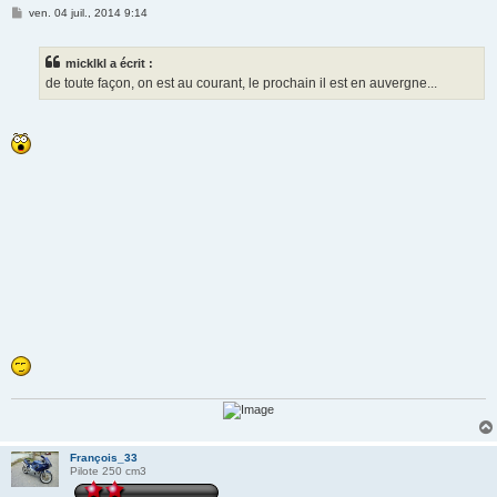
M
ven. 04 juil., 2014 9:14
e
s
s
micklkl a écrit :
a
g
de toute façon, on est au courant, le prochain il est en auvergne...
e
François_33
Pilote 250 cm3