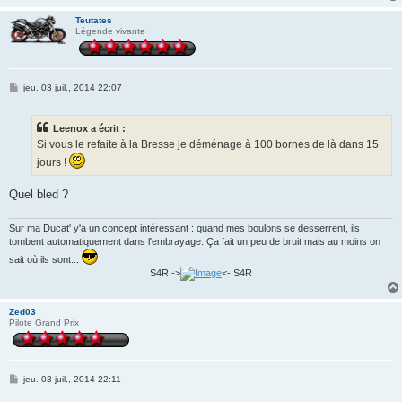
Teutates
Légende vivante
M
jeu. 03 juil., 2014 22:07
e
s
s
Leenox a écrit :
a
g
Si vous le refaite à la Bresse je déménage à 100 bornes de là dans 15
e
jours !
Quel bled ?
Sur ma Ducat' y'a un concept intéressant : quand mes boulons se desserrent, ils
tombent automatiquement dans l'embrayage. Ça fait un peu de bruit mais au moins on
sait où ils sont...
S4R ->
<- S4R
Zed03
Pilote Grand Prix
M
jeu. 03 juil., 2014 22:11
e
s