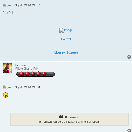
M
jeu. 03 juil., 2014 21:57
e
s
'culé !
s
a
g
e
La 999
Mon ex Suzette
Leenox
Pilote Grand Prix
M
jeu. 03 juil., 2014 21:58
e
s
s
a
g
e
JEJ a écrit :
je n'ai pas eu ce qu'il fallait dans le pantalon !