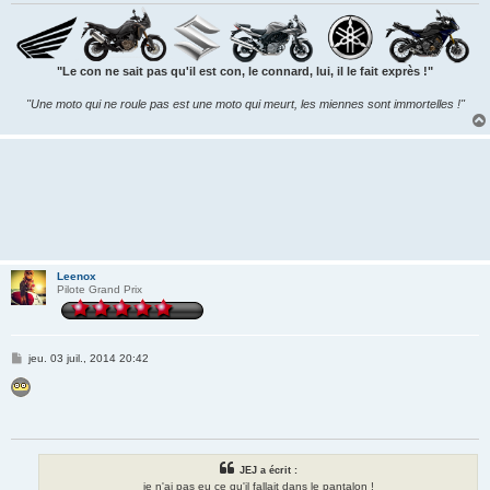
"Le con ne sait pas qu'il est con, le connard, lui, il le fait exprès !"
"Une moto qui ne roule pas est une moto qui meurt, les miennes sont immortelles !"
Leenox
Pilote Grand Prix
M
jeu. 03 juil., 2014 20:42
e
s
s
a
g
e
JEJ a écrit :
je n'ai pas eu ce qu'il fallait dans le pantalon !