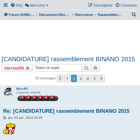
FAQ
Mini-tchat
S’enregistrer
Connexion
R
Forum SV650-SV1000
Discussions Motos & Motard(e)s
Rencontres
Rassemblements nationaux
e
c
h
e
r
[CANDIDATURE] rassemblement BINANO 2015
c
Rechercher
Recherche avancée
Verrouillé
h
e
1
2
3
4
5
Précédente
Suivante
63 messages
r
Nico-83
Légende vivante
Re: [CANDIDATURE] rassemblement BINANO 2015
M
jeu. 03 juil., 2014 20:25
e
s
s
a
g
e