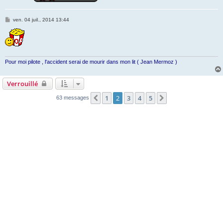
M
ven. 04 juil., 2014 13:44
e
s
s
a
g
e
Pour moi pilote , l'accident serai de mourir dans mon lit ( Jean Mermoz )
Verrouillé
1
2
3
4
5
Précédente
Suivante
63 messages