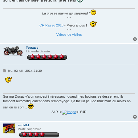
sont entrain de faire la fête, là, je le sens
La grosse mamie qui surprend !
***
CR Rasso 2013
- Merci à tous !
***
Vidéos de vieilles
Teutates
Légende vivante
M
jeu. 03 juil., 2014 21:30
e
s
s
a
g
e
Sur ma Ducat' y'a un concept intéressant : quand mes boulons se desserrent, ils
tombent automatiquement dans l'embrayage. Ça fait un peu de bruit mais au moins on
sait où ils sont...
S4R ->
<- S4R
micklkl
Pilote Superbike