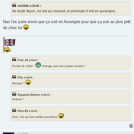
s
micklkl a écrit :
a
g
de toute façon, on est au courant, le prochain il est en auvergne...
e
Nan t'as juste envie que ça soit en Auvergne pour que ça soit au plus prêt
de chez toi
Fast_19 a écrit :
Putain le crétin !
change pas ton avatar raclure !
Zlip a écrit :
Raclure !
Expanda-Sharter a écrit :
Ordure !
Nico-83 a écrit :
Zed, t'es qu'une petite pourriture