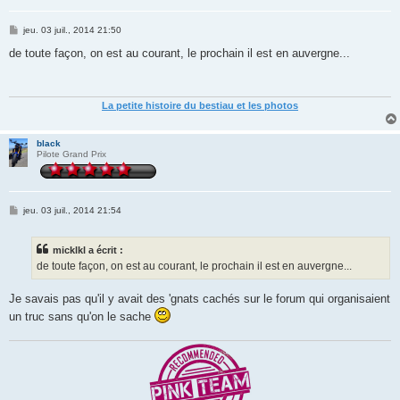
M
jeu. 03 juil., 2014 21:50
e
s
de toute façon, on est au courant, le prochain il est en auvergne...
s
a
g
e
La petite histoire du bestiau et les photos
black
Pilote Grand Prix
M
jeu. 03 juil., 2014 21:54
e
s
s
micklkl a écrit :
a
g
de toute façon, on est au courant, le prochain il est en auvergne...
e
Je savais pas qu'il y avait des 'gnats cachés sur le forum qui organisaient
un truc sans qu'on le sache