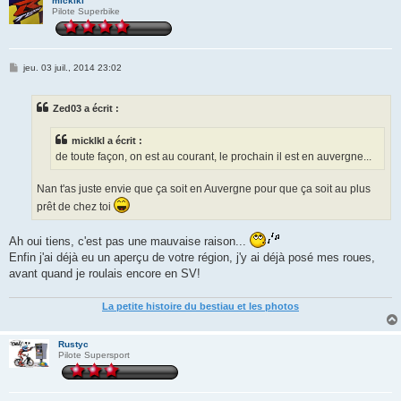
micklkl
Pilote Superbike
M
jeu. 03 juil., 2014 23:02
e
s
s
Zed03 a écrit :
a
g
e
micklkl a écrit :
de toute façon, on est au courant, le prochain il est en auvergne...
Nan t'as juste envie que ça soit en Auvergne pour que ça soit au plus
prêt de chez toi
Ah oui tiens, c'est pas une mauvaise raison...
Enfin j'ai déjà eu un aperçu de votre région, j'y ai déjà posé mes roues,
avant quand je roulais encore en SV!
La petite histoire du bestiau et les photos
Rustyc
Pilote Supersport