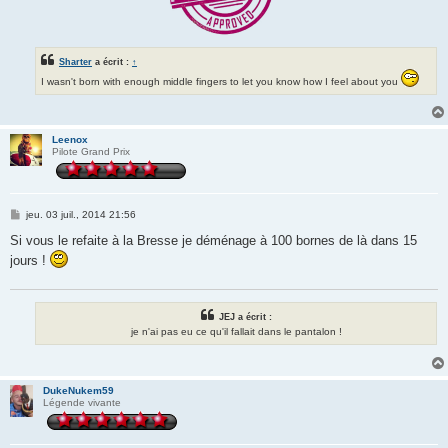
Sharter
a écrit :
↑
I wasn't born with enough middle fingers to let you know how I feel about you
Leenox
Pilote Grand Prix
M
jeu. 03 juil., 2014 21:56
e
s
Si vous le refaite à la Bresse je déménage à 100 bornes de là dans 15
s
jours !
a
g
e
JEJ a écrit :
je n'ai pas eu ce qu'il fallait dans le pantalon !
DukeNukem59
Légende vivante