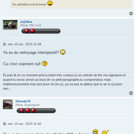
Ce président est énorme
m@ttius
Pilote 250 cm3
M
mer. 15 avr., 2015 11:38
e
s
Ya eu du nettoyage intempestif?
s
a
g
Ca c'est vraiment nul!
e
Et puis là en ce moment précis,étant très curieux,tu es entrain de lire ma signature,et
quand tu seras arrivé au bout de ce petit paragraphe,tu comprendras mais
malheureusement trop tard pour toi (et ça, ça va pas te plaire) que tu as lu ça pour
rien...
Olivette75
Pilote Supersport
M
mer. 15 avr., 2015 11:40
e
s