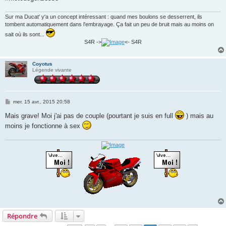
Sur ma Ducat' y'a un concept intéressant : quand mes boulons se desserrent, ils
tombent automatiquement dans l'embrayage. Ça fait un peu de bruit mais au moins on
sait où ils sont...
S4R ->
<- S4R
Coyotus
Légende vivante
M
mer. 15 avr., 2015 20:58
e
s
Mais grave! Moi j'ai pas de couple (pourtant je suis en full
) mais au
s
moins je fonctionne à sex
a
g
e
Répondre