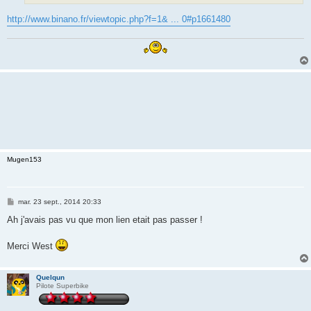
http://www.binano.fr/viewtopic.php?f=1& ... 0#p1661480
Mugen153
M
mar. 23 sept., 2014 20:33
e
s
Ah j'avais pas vu que mon lien etait pas passer !
s
a
g
Merci West
e
Quelqun
Pilote Superbike