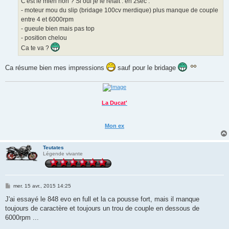
C'est le mien non ? Si oui je le refait : en 2sec :
- moteur mou du slip (bridage 100cv merdique) plus manque de couple
entre 4 et 6000rpm
- gueule bien mais pas top
- position chelou
Ca te va ?
Ca résume bien mes impressions
sauf pour le bridage
La Ducat'
Mon ex
Teutates
Légende vivante
M
mer. 15 avr., 2015 14:25
e
s
J'ai essayé le 848 evo en full et la ca pousse fort, mais il manque
s
toujours de caractère et toujours un trou de couple en dessous de
a
g
6000rpm ...
e