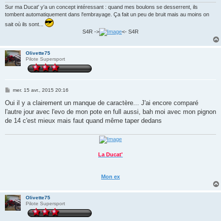
Sur ma Ducat' y'a un concept intéressant : quand mes boulons se desserrent, ils
tombent automatiquement dans l'embrayage. Ça fait un peu de bruit mais au moins on
sait où ils sont...
S4R ->
<- S4R
Olivette75
Pilote Supersport
M
mer. 15 avr., 2015 20:16
e
s
Oui il y a clairement un manque de caractère... J'ai encore comparé
s
l'autre jour avec l'evo de mon pote en full aussi, bah moi avec mon pignon
a
g
de 14 c'est mieux mais faut quand même taper dedans
e
La Ducat'
Mon ex
Olivette75
Pilote Supersport