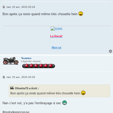
M
mer. 15 avr., 2015 20:16
e
s
Bon après ça reste quand même très chouette hein
s
a
g
e
La Ducat'
Mon ex
Teutates
Légende vivante
M
mer. 15 avr., 2015 20:25
e
s
s
Olivette75 a écrit :
a
g
Bon après ça reste quand même très chouette hein
e
Nan c'est nul, y'a pas l'embrayage à sec
#motodegonzesse