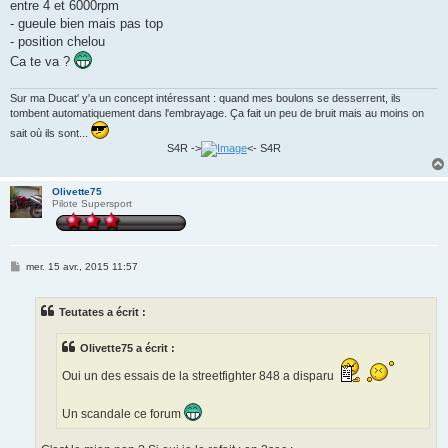
entre 4 et 6000rpm
- gueule bien mais pas top
- position chelou
Ca te va ?
Sur ma Ducat' y'a un concept intéressant : quand mes boulons se desserrent, ils
tombent automatiquement dans l'embrayage. Ça fait un peu de bruit mais au moins on
sait où ils sont...
S4R ->
<- S4R
Olivette75
Pilote Supersport
M
mer. 15 avr., 2015 11:57
e
s
s
Teutates a écrit :
a
g
e
Olivette75 a écrit :
Oui un des essais de la streetfighter 848 a disparu
Un scandale ce forum