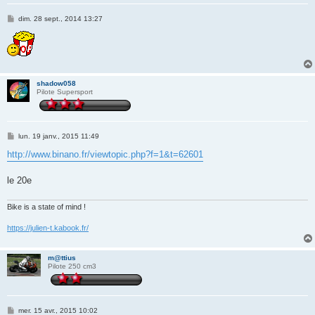
M
dim. 28 sept., 2014 13:27
e
s
s
a
g
e
shadow058
Pilote Supersport
M
lun. 19 janv., 2015 11:49
e
s
http://www.binano.fr/viewtopic.php?f=1&t=62601
s
a
g
le 20e
e
Bike is a state of mind !
https://julien-t.kabook.fr/
m@ttius
Pilote 250 cm3
M
mer. 15 avr., 2015 10:02