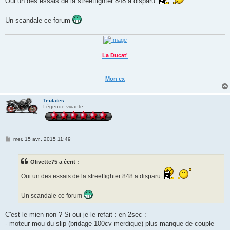
Oui un des essais de la streetfighter 848 a disparu
s
a
g
e
Un scandale ce forum
La Ducat'
Mon ex
Teutates
Légende vivante
M
mer. 15 avr., 2015 11:49
e
s
s
Olivette75 a écrit :
a
g
e
Oui un des essais de la streetfighter 848 a disparu
Un scandale ce forum
C'est le mien non ? Si oui je le refait : en 2sec :
- moteur mou du slip (bridage 100cv merdique) plus manque de couple