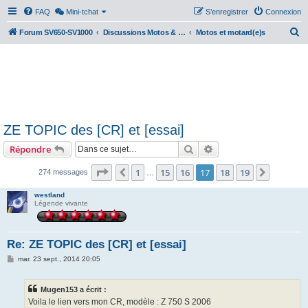
FAQ
Mini-tchat
S’enregistrer
Connexion
R
Forum SV650-SV1000
Discussions Motos & Motard(e)s
Motos et motard(e)s
e
c
h
e
r
ZE TOPIC des [CR] et [essai]
c
Rechercher
Recherche avancée
Répondre
h
e
Page
17
sur
19
1
15
16
17
18
19
Précédente
Suivant
274 messages
…
r
westland
Légende vivante
Re: ZE TOPIC des [CR] et [essai]
M
mar. 23 sept., 2014 20:05
e
s
s
Mugen153 a écrit :
a
g
Voila le lien vers mon CR, modèle : Z 750 S 2006
e