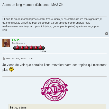
e
s
Après un long moment d'absence, MAJ OK
s
a
g
e
Et puis là en ce moment précis,étant très curieux,tu es entrain de lire ma signature,et
quand tu seras arrivé au bout de ce petit paragraphe,tu comprendras mais
malheureusement trop tard pour toi (et ça, ça va pas te plaire) que tu as lu ça pour
rien...
loïc95
Modérateur
M
mer. 15 avr., 2015 11:23
e
s
Je viens de voir que certains liens renvoient vers des topics qui n'existent
s
plus
a
g
e
JEJ a écrit :